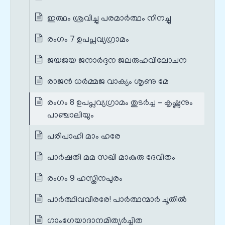
ഇത്ഥം ശ്രവിച്ചു പരമാര്‍ത്ഥം നിനച്ചു
രംഗം 7 ഉപപ്ലവ്യഗ്രാമം
ജയജയ ജനാര്‍ദ്ദന ജലരുഹവിലോചന
രാജന്‍ ധര്‍മ്മജ വാക്യം ശൃണു മേ
രംഗം 8 ഉപപ്ലവ്യഗ്രാമം തുടർച്ച - കൃഷ്ണനും
പാഞ്ചാലിയും
പരിപാഹി മാം ഹരേ
പാര്‍ഷതി മമ സഖി മാകുരു ദേവിതം
രംഗം 9 ഹസ്തിനപുരം
പാര്‍ത്ഥിവവീരരേ! പാര്‍ത്ഥന്മാര്‍ ചൂതില്‍
ഗാംഗേയാദാനമിത്യര്‍ച്ചിത