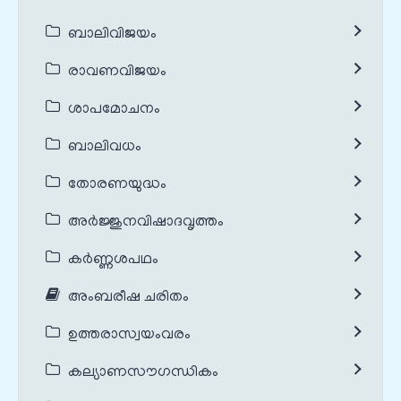
ബാലിവിജയം
രാവണവിജയം
ശാപമോചനം
ബാലിവധം
തോരണയുദ്ധം
അർജ്ജുനവിഷാദവൃത്തം
കർണ്ണശപഥം
അംബരീഷ ചരിതം
ഉത്തരാസ്വയംവരം
കല്യാണസൗഗന്ധികം