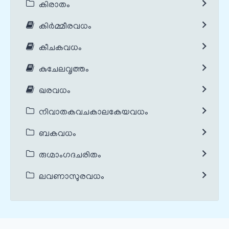
കിരാതം
കിർമ്മീരവധം
കീചകവധം
കുചേലവൃത്തം
ഖരവധം
നിവാതകവചകാലകേയവധം
ബകവധം
രുഗ്മാംഗദചരിതം
ലവണാസുരവധം