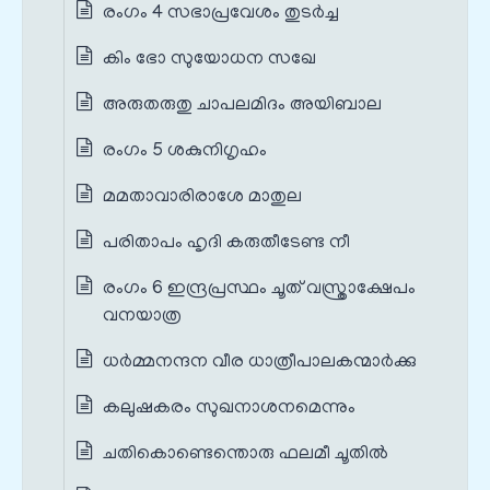
രംഗം 4 സഭാപ്രവേശം തുടർച്ച
കിം ഭോ സുയോധന സഖേ
അരുതരുതു ചാപലമിദം അയിബാല
രംഗം 5 ശകുനിഗൃഹം
മമതാവാരിരാശേ മാതുല
പരിതാപം ഹൃദി കരുതീടേണ്ട നീ
രംഗം 6 ഇന്ദ്രപ്രസ്ഥം ചൂത് വസ്ത്രാക്ഷേപം
വനയാത്ര
ധര്‍മ്മനന്ദന വീര ധാത്രീപാലകന്മാര്‍ക്കു
കലുഷകരം സുഖനാശനമെന്നും
ചതികൊണ്ടെന്തൊരു ഫലമീ ചൂതില്‍