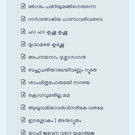
ഞാനും പത്നിയുമങ്ങിനെതന്നെ
ദാസരതാകിയ പാണ്ഡവരിവരുടെ
ഹാ ഹാ കൃഷ്ണ കൃഷ്ണ
മുഗ്ദ്ധമതേ കൃഷ്ണേ
അപനയനാം ദുശ്ശാസനൻ
ബഹുചതിയാലേയീവണ്ണം ദ്യൂതേ
ശാപമിതുപോരുമയി സദയേ
ക്രോധവുമതില്ല മമ
ആയുധമിതാവരുവിനരികേ വരുമേ
ഇടശ്ലോകം 1 അനുദ്യൂതം
യാഹി ജവേന വനേ യമാത്മജ