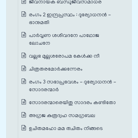
ജീവനായക ബന്ധുജീവസമാധര
രംഗം 2 ഇന്ദ്രപ്രസ്ഥം : ദുര്യോധനൻ -
ഭാനുമതി
പാര്‍വ്വണ ശശിവദനേ പാഥോജ
ലോചനേ
വല്ലഭ മുല്ലശരോപമ കേള്‍ക്ക നീ
ചിത്രതരമോര്‍ക്കുന്നേരം
രംഗം 3 സഭാപ്രവേശം - ദുര്യോധനൻ -
സോദരന്മാർ
സോദരന്മാരെയിതു സാദരം കണ്ടിതോ
അഗ്രജ കുരൂദ്വഹ സമഗ്രബല
ഉചിതമഹോ മമ രുചിതം നിങ്ങടെ