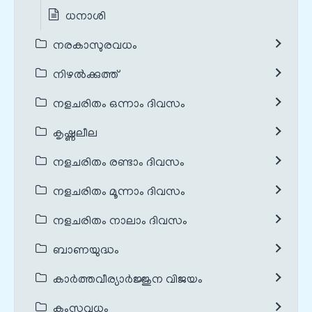
ധനാശി
നരകാസുരവധം
നിഴൽക്കുത്ത്
നളചരിതം ഒന്നാം ദിവസം
കൃഷ്ണലീല
നളചരിതം രണ്ടാം ദിവസം
നളചരിതം മൂന്നാം ദിവസം
നളചരിതം നാലാം ദിവസം
ബാണയുദ്ധം
കാർത്തവീര്യാർജ്ജുന വിജയം
കംസവധം