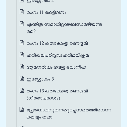
ഇടശ്ലോകം 2
രംഗം 11 കദളീവനം
എന്തിതു സമാധിദൃഢബന്ധമഴിയുന്നു
മമ?
രംഗം 12 കുരുക്ഷേത്ര രണഭൂമി
ഹരികുലപരിവൃഢഹരിമവിക്രമ
ഭദ്രമനൽപ്പം ഭവതു ഭവാനിഹ
ഇടശ്ലോകം 3
രംഗം 13 കുരുക്ഷേത്ര രണഭൂമി
(ഗീതോപദേശം)
പ്രേതനാഥസുതനങ്ങുറച്ചുസമരത്തിനെന്ന
കഥയും തഥാ