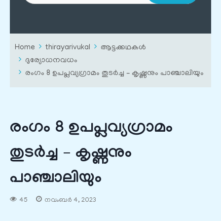
Home
thirayarivukal
ആട്ടക്കഥകൾ
ദുര്യോധനവധം
രംഗം 8 ഉപപ്ലവ്യഗ്രാമം തുടർച്ച – കൃഷ്ണനും പാഞ്ചാലിയും
രംഗം 8 ഉപപ്ലവ്യഗ്രാമം
തുടർച്ച – കൃഷ്ണനും
പാഞ്ചാലിയും
45
നവംബർ 4, 2023