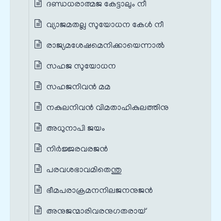
ദണ്ഡധരാത്മജ കേട്ടാലും നീ
വ്യാജമതല്ല സുയോധന കേള്‍ നീ
രാജ്യമശേഷമെനിക്കായെന്നാല്‍
സഹജ സുയോധന
സഹജനിവന്‍ മമ
നകുലനിവന്‍ വിമതാഹികുലത്തിനു
അധുനാപി ജയം
നിര്‍ജ്ജരവരജന്‍
പരവശഭാവമിതെന്തു
ഭീമപരാക്രമനനിലജനനുജന്‍
അനുജന്മാരിവരനുഗതരായ്