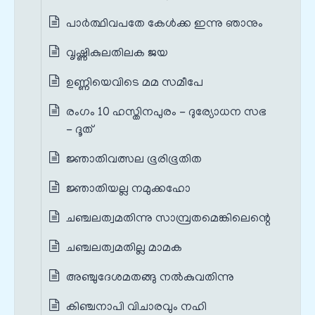
പാര്‍ത്ഥിവപതേ കേള്‍ക്ക ഇന്നു ഞാനും
വൃഷ്ണികുലതിലക ജയ
ഉണ്ണിയെവിടെ മമ സമീപേ
രംഗം 10 ഹസ്തിനപുരം - ദുര്യോധന സഭ
- ദൂത്
ജ്ഞാതിവത്സല ഭൂരിഭൂതിത
ജ്ഞാതിയല്ല നമുക്കഹോ
ചഞ്ചലത്വമതിന്നു സാമ്പ്രതമെങ്കിലെന്റെ
ചഞ്ചലത്വമതില്ല മാമക
അഞ്ചുദേശമതങ്ങു നല്‍കുവതിന്നു
കിഞ്ചനാപി വിചാരവും നഹി