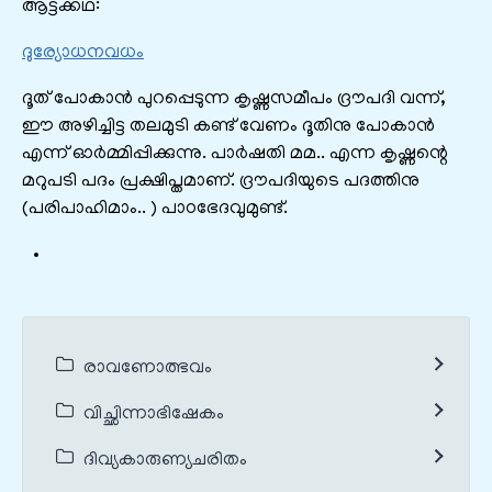
ആട്ടക്കഥ:
ദുര്യോധനവധം
ദൂത് പോകാൻ പുറപ്പെടുന്ന കൃഷ്ണസമീപം ദ്രൗപദി വന്ന്,
ഈ അഴിച്ചിട്ട തലമുടി കണ്ട് വേണം ദൂതിനു പോകാൻ
എന്ന് ഓർമ്മിപ്പിക്കുന്നു. പാർഷതി മമ.. എന്ന കൃഷ്ണന്റെ
മറുപടി പദം പ്രക്ഷിപ്തമാണ്. ദ്രൗപദിയുടെ പദത്തിനു
(പരിപാഹിമാം.. ) പാഠഭേദവുമുണ്ട്.
രാവണോത്ഭവം
വിച്ഛിന്നാഭിഷേകം
ദിവ്യകാരുണ്യചരിതം