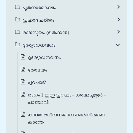
പൂതനാമോക്ഷം
പ്രഹ്ലാദ ചരിതം
രാജസൂയം (തെക്കൻ)
ദുര്യോധനവധം
ദുര്യോധനവധം
തോടയം
പുറപ്പാട്
രംഗം 1 ഇന്ദ്രപ്രസ്ഥം- ധർമ്മപുത്രർ -
പാഞ്ചാലി
കാന്താരവിന്ദനയനേ കാമിനീമണേ
കാന്തേ