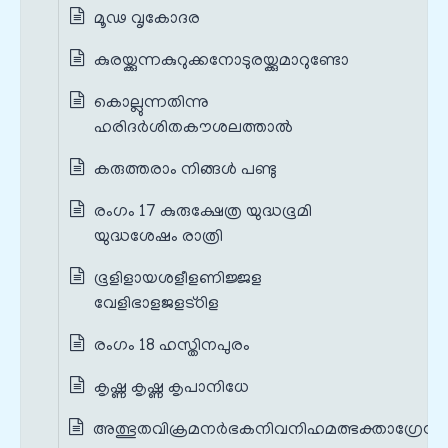
മൂഢ വൃകോദര
കുരയ്ക്കുന്നകുറുക്കനോടുരയ്ക്കുമാറുണ്ടോ
കൊല്ലുന്നതിന്നു
ഹരിദർശിതകൗശലത്താൽ
കരുത്തരാം നിങ്ങൾ പണ്ടു
രംഗം 17 കുരുക്ഷേത്ര യുദ്ധഭൂമി
യുദ്ധശേഷം രാത്രി
ഭൂളിളായശളീളണിജ്ജള
വേളിഭാളജളട്ഠിള
രംഗം 18 ഹസ്തിനപുരം
കൃഷ്ണ കൃഷ്ണ കൃപാനിധേ
അത്ഭുതവിക്രമനർഭകനിവനിഹമത്ഭക്താഗ്രേസര