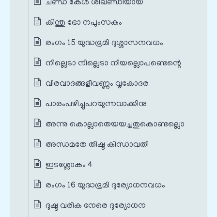
ചണ്ഡ കേൾ ശിഖണ്ഡിയായ
കിന്തു ഭോ നപുംസകം
രംഗം 15 യുദ്ധഭൂമി ദുശ്ശാസനവധം
നില്ലെടാ നില്ലെടാ നീയല്ലൊപണ്ടെന്റെ
വീരവാദങ്ങളീവണ്ണം വൃകോദര
പാരം‌പഴിച്ചുപറയുന്നവാക്കിനു
അന്നു കൊല്ലാതെയയച്ചതുകൊണ്ടല്ലൊ
അന്ധമതേ തിഷ്ഠ കിന്ധാവതീ
ഇടശ്ലോകം 4
രംഗം 16 യുദ്ധഭൂമി ദുര്യോധനവധം
ദുഷ്ട വരിക നേരെ ദുര്യോധന