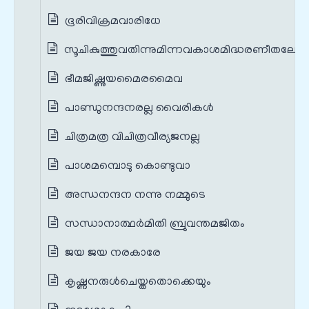
ഭൂരിവിക്രമവാരിധേ
സൂചികുത്തുവതിന്നുമിന്നവകാശമിദ്ധരണീതലേ
ഭീമജിഷ്ണുയമൈരമൈവ
പാണ്ഡുനന്ദനരല്ല വൈരികള്‍
ചിത്രമത്ര വിചിത്രവീര്യജനല്ല
പാശമമ്പൊടു കൊണ്ടുവാ
അന്ധനന്ദന നന്നു നമ്മുടെ
സന്ധാനാത്ഥര്‍മിതി ബ്രുവന്തമജിതം
ജയ ജയ നരകാരേ
കൃഷ്ണനരുള്‍ചെയ്തതൊക്കെയും