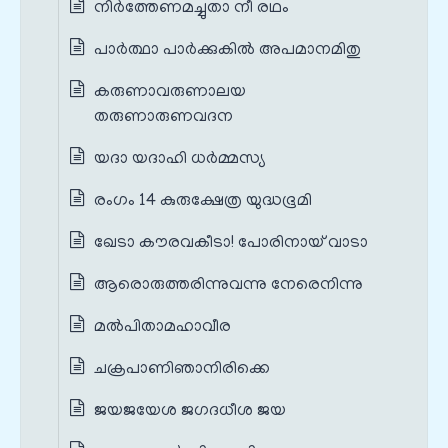
നിര്‍ത്തേണമച്ചുതാ നീ രഥം
പാര്‍ത്ഥാ പാര്‍ക്കുകില്‍ അപമാനമിതു
കരുണാവരുണാലയ
തരുണാരുണവദന
യദാ യദാഹി ധര്‍മ്മസ്യ
രംഗം 14 കുരുക്ഷേത്ര യുദ്ധഭൂമി
ഖേടാ കൗരവകീടാ! പോരിനായ് വാടാ
ആരൊരുത്തരിന്നുവന്നു നേരെനിന്നു
മൽപിതാമഹാവീര
ചക്രപാണിഞാനിരിക്കെ
ജയജയേശ ജഗദധീശ ജയ