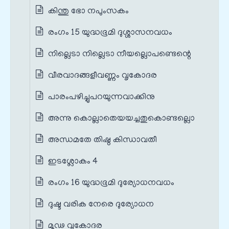
കിന്തു ഭോ നപുംസകം
രംഗം 15 യുദ്ധഭൂമി ദുശ്ശാസനവധം
നില്ലെടാ നില്ലെടാ നീയല്ലൊപണ്ടെന്റെ
വീരവാദങ്ങളീവണ്ണം വൃകോദര
പാരം‌പഴിച്ചുപറയുന്നവാക്കിനു
അന്നു കൊല്ലാതെയയച്ചതുകൊണ്ടല്ലൊ
അന്ധമതേ തിഷ്ഠ കിന്ധാവതീ
ഇടശ്ലോകം 4
രംഗം 16 യുദ്ധഭൂമി ദുര്യോധനവധം
ദുഷ്ട വരിക നേരെ ദുര്യോധന
മൂഢ വൃകോദര