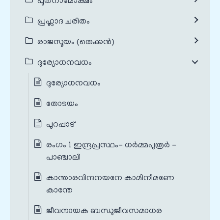
പൂതനാമോക്ഷം
പ്രഹ്ലാദ ചരിതം
രാജസൂയം (തെക്കൻ)
ദുര്യോധനവധം
ദുര്യോധനവധം
തോടയം
പുറപ്പാട്
രംഗം 1 ഇന്ദ്രപ്രസ്ഥം- ധർമ്മപുത്രർ -
പാഞ്ചാലി
കാന്താരവിന്ദനയനേ കാമിനീമണേ
കാന്തേ
ജീവനായക ബന്ധുജീവസമാധര