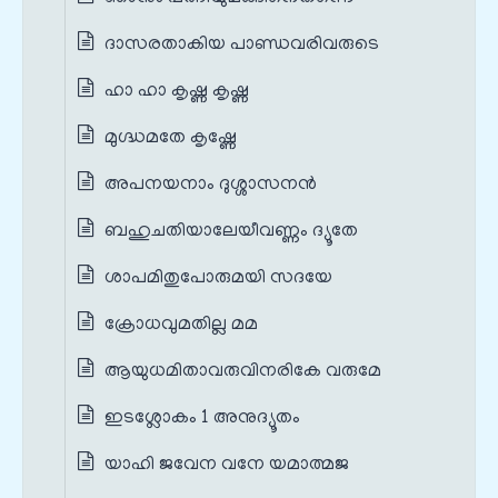
ദാസരതാകിയ പാണ്ഡവരിവരുടെ
ഹാ ഹാ കൃഷ്ണ കൃഷ്ണ
മുഗ്ദ്ധമതേ കൃഷ്ണേ
അപനയനാം ദുശ്ശാസനൻ
ബഹുചതിയാലേയീവണ്ണം ദ്യൂതേ
ശാപമിതുപോരുമയി സദയേ
ക്രോധവുമതില്ല മമ
ആയുധമിതാവരുവിനരികേ വരുമേ
ഇടശ്ലോകം 1 അനുദ്യൂതം
യാഹി ജവേന വനേ യമാത്മജ