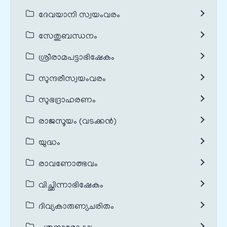
ദേവയാനി സ്വയംവരം
സേതുബന്ധനം
ശ്രീരാമപട്ടാഭിഷേകം
സുന്ദരീസ്വയംവരം
സുഭദ്രാഹരണം
രാജസൂയം (വടക്കൻ)
യുദ്ധം
രാവണോത്ഭവം
വിച്ഛിന്നാഭിഷേകം
ദിവ്യകാരുണ്യചരിതം