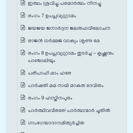
ഇത്ഥം ശ്രവിച്ചു പരമാര്‍ത്ഥം നിനച്ചു
രംഗം 7 ഉപപ്ലവ്യഗ്രാമം
ജയജയ ജനാര്‍ദ്ദന ജലരുഹവിലോചന
രാജന്‍ ധര്‍മ്മജ വാക്യം ശൃണു മേ
രംഗം 8 ഉപപ്ലവ്യഗ്രാമം തുടർച്ച - കൃഷ്ണനും
പാഞ്ചാലിയും
പരിപാഹി മാം ഹരേ
പാര്‍ഷതി മമ സഖി മാകുരു ദേവിതം
രംഗം 9 ഹസ്തിനപുരം
പാര്‍ത്ഥിവവീരരേ! പാര്‍ത്ഥന്മാര്‍ ചൂതില്‍
ഗാംഗേയാദാനമിത്യര്‍ച്ചിത