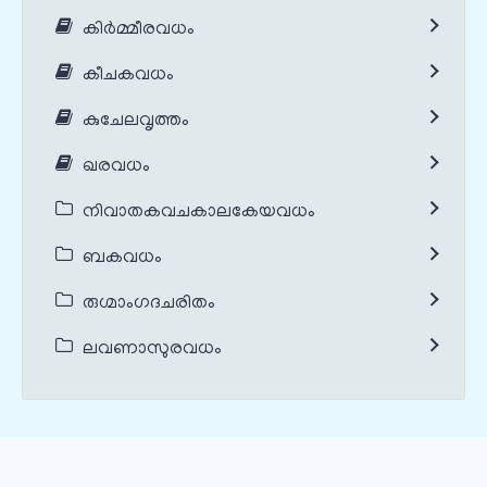
കിർമ്മീരവധം
കീചകവധം
കുചേലവൃത്തം
ഖരവധം
നിവാതകവചകാലകേയവധം
ബകവധം
രുഗ്മാംഗദചരിതം
ലവണാസുരവധം