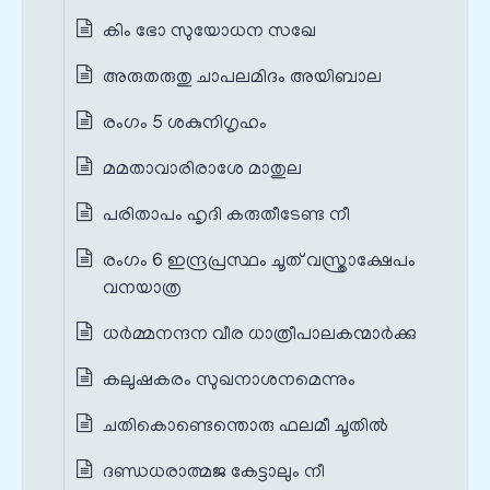
കിം ഭോ സുയോധന സഖേ
അരുതരുതു ചാപലമിദം അയിബാല
രംഗം 5 ശകുനിഗൃഹം
മമതാവാരിരാശേ മാതുല
പരിതാപം ഹൃദി കരുതീടേണ്ട നീ
രംഗം 6 ഇന്ദ്രപ്രസ്ഥം ചൂത് വസ്ത്രാക്ഷേപം
വനയാത്ര
ധര്‍മ്മനന്ദന വീര ധാത്രീപാലകന്മാര്‍ക്കു
കലുഷകരം സുഖനാശനമെന്നും
ചതികൊണ്ടെന്തൊരു ഫലമീ ചൂതില്‍
ദണ്ഡധരാത്മജ കേട്ടാലും നീ