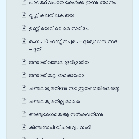
പാര്‍ത്ഥിവപതേ കേള്‍ക്ക ഇന്നു ഞാനും
വൃഷ്ണികുലതിലക ജയ
ഉണ്ണിയെവിടെ മമ സമീപേ
രംഗം 10 ഹസ്തിനപുരം - ദുര്യോധന സഭ
- ദൂത്
ജ്ഞാതിവത്സല ഭൂരിഭൂതിത
ജ്ഞാതിയല്ല നമുക്കഹോ
ചഞ്ചലത്വമതിന്നു സാമ്പ്രതമെങ്കിലെന്റെ
ചഞ്ചലത്വമതില്ല മാമക
അഞ്ചുദേശമതങ്ങു നല്‍കുവതിന്നു
കിഞ്ചനാപി വിചാരവും നഹി