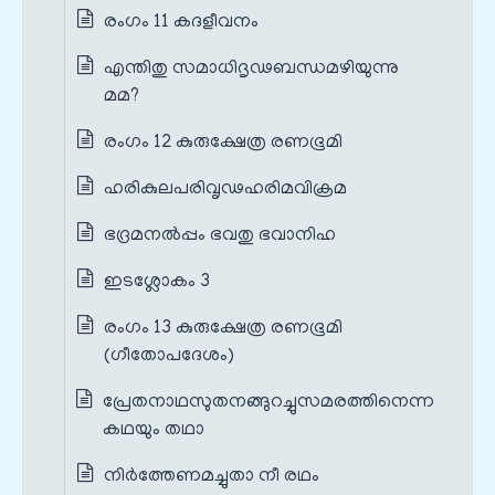
രംഗം 11 കദളീവനം
എന്തിതു സമാധിദൃഢബന്ധമഴിയുന്നു
മമ?
രംഗം 12 കുരുക്ഷേത്ര രണഭൂമി
ഹരികുലപരിവൃഢഹരിമവിക്രമ
ഭദ്രമനൽപ്പം ഭവതു ഭവാനിഹ
ഇടശ്ലോകം 3
രംഗം 13 കുരുക്ഷേത്ര രണഭൂമി
(ഗീതോപദേശം)
പ്രേതനാഥസുതനങ്ങുറച്ചുസമരത്തിനെന്ന
കഥയും തഥാ
നിര്‍ത്തേണമച്ചുതാ നീ രഥം