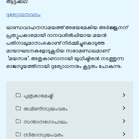
ആട്ടക്കഥ:
ദുര്യോധനവധം
ഖാണ്ഡവദഹനസമയത്ത് അഭയമേകിയ അർജ്ജുനന്
പ്രത്യുപകാരമായി ദാനവശിൽപ്പിയായ മയൻ
പതിനാലുമാസംകൊണ്ട് നിർമ്മിച്ചുകൊടുത്ത
മായാഘടനകളോടുകൂടിയ സഭാമണ്ഡലമാണ്
‘മയസഭ‘. അതുകാണാനായി യുധിഷ്ഠിരൻ നടത്തുന്ന
രാജസൂയത്തിനായി ദുര്യോധനനും കൂട്ടരും പോകുന്നു.
പുത്രകാമേഷ്ടി
രുഗ്മിണീസ്വയംവരം
സന്താനഗോപാലം
സീതാസ്വയംവരം