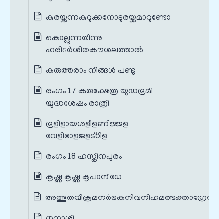
കുരയ്ക്കുന്നകുറുക്കനോടുരയ്ക്കുമാറുണ്ടോ
കൊല്ലുന്നതിന്നു
ഹരിദർശിതകൗശലത്താൽ
കരുത്തരാം നിങ്ങൾ പണ്ടു
രംഗം 17 കുരുക്ഷേത്ര യുദ്ധഭൂമി
യുദ്ധശേഷം രാത്രി
ഭൂളിളായശളീളണിജ്ജള
വേളിഭാളജളട്ഠിള
രംഗം 18 ഹസ്തിനപുരം
കൃഷ്ണ കൃഷ്ണ കൃപാനിധേ
അത്ഭുതവിക്രമനർഭകനിവനിഹമത്ഭക്താഗ്രേസര
ധനാശി