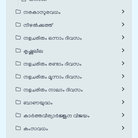
നരകാസുരവധം
നിഴൽക്കുത്ത്
നളചരിതം ഒന്നാം ദിവസം
കൃഷ്ണലീല
നളചരിതം രണ്ടാം ദിവസം
നളചരിതം മൂന്നാം ദിവസം
നളചരിതം നാലാം ദിവസം
ബാണയുദ്ധം
കാർത്തവീര്യാർജ്ജുന വിജയം
കംസവധം