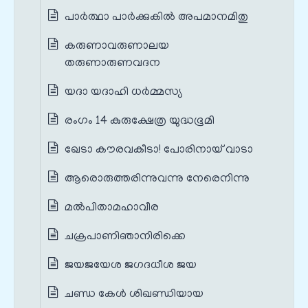
പാര്‍ത്ഥാ പാര്‍ക്കുകില്‍ അപമാനമിതു
കരുണാവരുണാലയ
തരുണാരുണവദന
യദാ യദാഹി ധര്‍മ്മസ്യ
രംഗം 14 കുരുക്ഷേത്ര യുദ്ധഭൂമി
ഖേടാ കൗരവകീടാ! പോരിനായ് വാടാ
ആരൊരുത്തരിന്നുവന്നു നേരെനിന്നു
മൽപിതാമഹാവീര
ചക്രപാണിഞാനിരിക്കെ
ജയജയേശ ജഗദധീശ ജയ
ചണ്ഡ കേൾ ശിഖണ്ഡിയായ