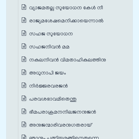
വ്യാജമതല്ല സുയോധന കേള്‍ നീ
രാജ്യമശേഷമെനിക്കായെന്നാല്‍
സഹജ സുയോധന
സഹജനിവന്‍ മമ
നകുലനിവന്‍ വിമതാഹികുലത്തിനു
അധുനാപി ജയം
നിര്‍ജ്ജരവരജന്‍
പരവശഭാവമിതെന്തു
ഭീമപരാക്രമനനിലജനനുജന്‍
അനുജന്മാരിവരനുഗതരായ്
ഞാനും പത്നിയുമങ്ങിനെതന്നെ