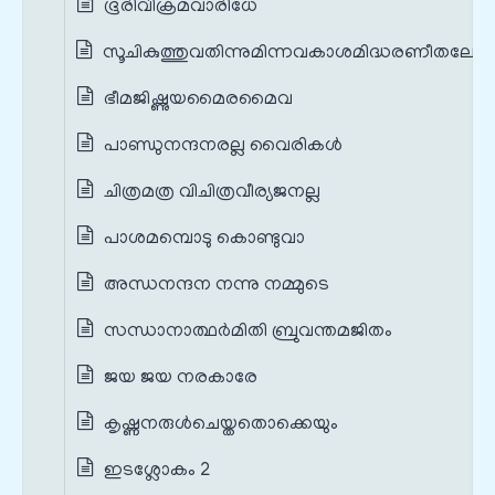
ഭൂരിവിക്രമവാരിധേ
സൂചികുത്തുവതിന്നുമിന്നവകാശമിദ്ധരണീതലേ
ഭീമജിഷ്ണുയമൈരമൈവ
പാണ്ഡുനന്ദനരല്ല വൈരികള്‍
ചിത്രമത്ര വിചിത്രവീര്യജനല്ല
പാശമമ്പൊടു കൊണ്ടുവാ
അന്ധനന്ദന നന്നു നമ്മുടെ
സന്ധാനാത്ഥര്‍മിതി ബ്രുവന്തമജിതം
ജയ ജയ നരകാരേ
കൃഷ്ണനരുള്‍ചെയ്തതൊക്കെയും
ഇടശ്ലോകം 2