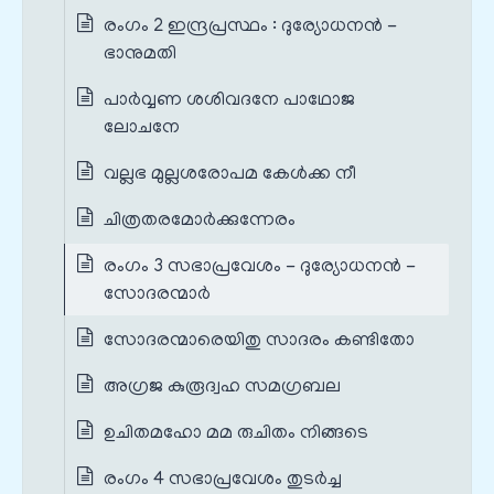
രംഗം 2 ഇന്ദ്രപ്രസ്ഥം : ദുര്യോധനൻ -
ഭാനുമതി
പാര്‍വ്വണ ശശിവദനേ പാഥോജ
ലോചനേ
വല്ലഭ മുല്ലശരോപമ കേള്‍ക്ക നീ
ചിത്രതരമോര്‍ക്കുന്നേരം
രംഗം 3 സഭാപ്രവേശം - ദുര്യോധനൻ -
സോദരന്മാർ
സോദരന്മാരെയിതു സാദരം കണ്ടിതോ
അഗ്രജ കുരൂദ്വഹ സമഗ്രബല
ഉചിതമഹോ മമ രുചിതം നിങ്ങടെ
രംഗം 4 സഭാപ്രവേശം തുടർച്ച