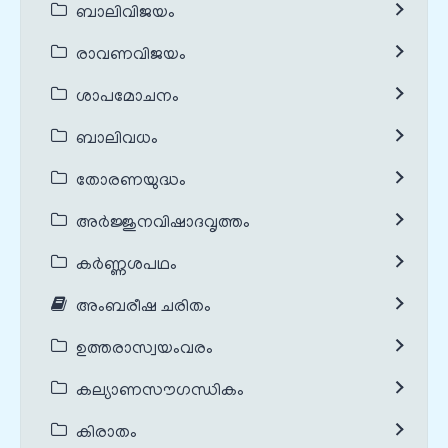
ബാലിവിജയം
രാവണവിജയം
ശാപമോചനം
ബാലിവധം
തോരണയുദ്ധം
അർജ്ജുനവിഷാദവൃത്തം
കർണ്ണശപഥം
അംബരീഷ ചരിതം
ഉത്തരാസ്വയംവരം
കല്യാണസൗഗന്ധികം
കിരാതം