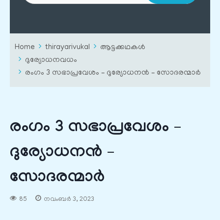
Home
thirayarivukal
ആട്ടക്കഥകൾ
ദുര്യോധനവധം
രംഗം 3 സഭാപ്രവേശം – ദുര്യോധനൻ – സോദരന്മാർ
രംഗം 3 സഭാപ്രവേശം –
ദുര്യോധനൻ –
സോദരന്മാർ
85
നവംബർ 3, 2023