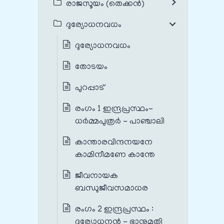
രാജസൂയം (തെക്കൻ)
ദുര്യോധനവധം
ദുര്യോധനവധം
തോടയം
പുറപ്പാട്
രംഗം 1 ഇന്ദ്രപ്രസ്ഥം-
ധർമ്മപുത്രർ - പാഞ്ചാലി
കാന്താരവിന്ദനയനേ
കാമിനീമണേ കാന്തേ
ജീവനായക
ബന്ധുജീവസമാധര
രംഗം 2 ഇന്ദ്രപ്രസ്ഥം :
ദുര്യോധനൻ - ഭാനുമതി