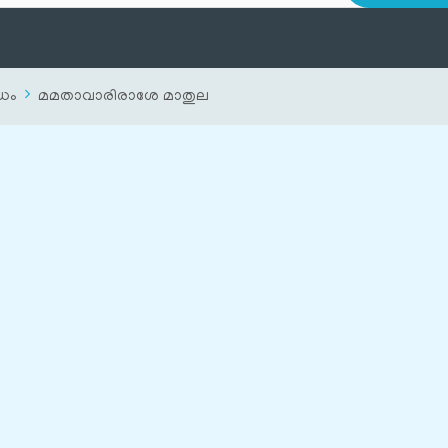
ധം
മമതാവാരിരാശേ മാതുല