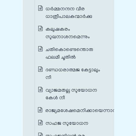
ധര്‍മ്മനന്ദന വീര
ധാത്രീപാലകന്മാര്‍ക്കു
കലുഷകരം
സുഖനാശനമെന്നും
ചതികൊണ്ടെന്തൊരു
ഫലമീ ചൂതില്‍
ദണ്ഡധരാത്മജ കേട്ടാലും
നീ
വ്യാജമതല്ല സുയോധന
കേള്‍ നീ
രാജ്യമശേഷമെനിക്കായെന്നാല്‍
സഹജ സുയോധന