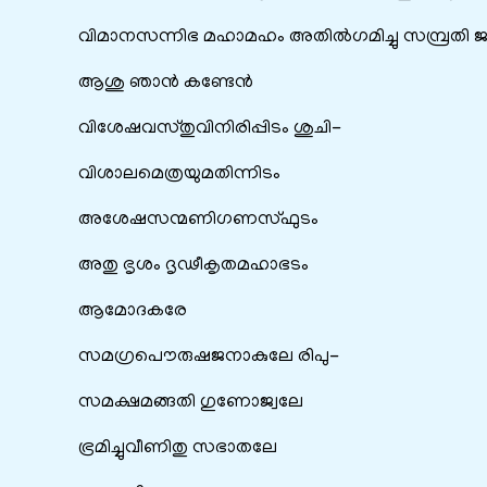
വിമാനസന്നിഭ മഹാമഹം ‍അതില്‍ഗമിച്ചു സമ്പ്രതി
ആശു ഞാന്‍ കണ്ടേന്‍
വിശേഷവസ്തുവിനിരിപ്പിടം ശുചി-
വിശാലമെത്രയുമതിന്നിടം
അശേഷസന്മണിഗണസ്ഫുടം
അതു ഭൃശം ദൃഢീകൃതമഹാഭടം
ആമോദകരേ
സമഗ്രപൌരുഷജനാകുലേ രിപു-
സമക്ഷമങ്ങതി ഗുണോജ്വലേ
ഭ്രമിച്ചുവീണിതു സഭാതലേ