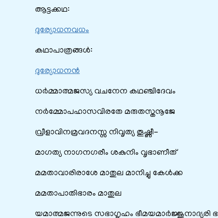
ആട്ടക്കഥ:
ദുര്യോധനവധം
കഥാപാത്രങ്ങൾ:
ദുര്യോധനൻ
ധര്‍മ്മാത്മജസ്യ വചനേന കഥഞ്ചിദേവം
നര്‍മ്മോപഹാസവിരതേ മരുതസ്തനൂജേ
വ്രീളാവിനമ്രവദനസ്സ നിവൃത്യ തൂഷ്ണീ-
മാഗത്യ നാഗനഗരീം ശകുനിം വൃഭാണീത്
മമതാവാരിരാശേ മാതുല മാനിച്ചു കേള്‍ക്ക
മമതാപാതിഭാരം മാതുല
യമാത്മജന്നുടെ സഭാഗൃഹം ഭീമയമാര്‍ജ്ജുനാദ്യര