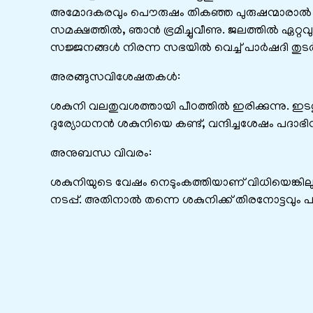
അമോദകരവും പൌരുഷം തികഞ്ഞ പുരുഷന്മാരാല്‍ ഇ
സമക്ഷത്തില്‍, ഞാന്‍ ഭ്രമിച്ചുവീണു. ജലത്തില്‍ ഏ
സജ്ജനങ്ങള്‍ നിരന്ന സഭയില്‍ വെച്ച് പാര്‍ഷദി തുടര്‍ച
അരങ്ങുസവിശേഷതകൾ:
ശകുനി വലതുവശത്തായി പീഠത്തില്‍ ഇരിക്കുന്നു. ഇടത
ദുര്യോധനന്‍ ശകുനിയെ കണ്ട്, വന്ദിച്ചശേഷം പദാഭി
അനുബന്ധ വിവരം:
ശകുനിയുടെ വേഷം നെടുംകത്തിയാണ് വിധിയെങ്കിലും മ
നടപ്പ്. അതിനാല്‍ തന്നെ ശകുനിക്ക് തിരനോട്ടവും പത