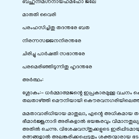
ബഹുനിമഗ്നനായഹമഹോ ജലേ
മാരുതി വൈരി
പരംഹസിച്ചിതു തദന്തരേ ബത
നിരന്നസജ്ജനനിരന്തരേ
ചിരിച്ചു പാര്‍ഷതി സഭാന്തരേ
പരമെരിഞ്ഞിടുന്നിതു ഹൃദന്തരേ
അർത്ഥം:
ശ്ലോകം:- ധര്‍മ്മാത്മജന്റെ ഇപ്രകാരമുള്ള വചനം കൊ
തലതാഴ്ത്തി മൌനിയായി കൌരവനഗരിയിലെത്തിയ 
മമതാവാരിധിയായ മാതുലാ, എന്റെ അധികമായ താപഭാര
ഭീമാര്‍ജ്ജുനാദി അരികളാല്‍ ഭയങ്കരവും വിമാനതുല്
അതില്‍ ചെന്നു. വിശേഷവസ്തുക്കളുടെ ഇരിപ്പിടമായുള
രത്നങ്ങളാല്‍ അലങ്കരിക്കപ്പെട്ടതും ശക്തന്മാരായ ഭ