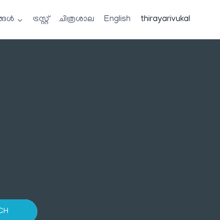
്ങൾ
ട്രസ്റ്റ്
ചിത്രശാല
English
thirayarivukal