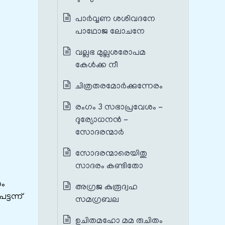
പാര്‍വ്വണ ശശിവദനേ
പാഥോജ ലോചനേ
വല്ലഭ മുല്ലശരോപമ
കേള്‍ക്ക നീ
ചിത്രതരമോര്‍ക്കുന്നേരം
രംഗം 3 സഭാപ്രവേശം -
ദുര്യോധനൻ -
സോദരന്മാർ
സോദരന്മാരെയിതു
സാദരം കണ്ടിതോ
ഹം
അഗ്രജ കുരൂദ്വഹ
്ടന്ന്
സമഗ്രബല
ഉചിതമഹോ മമ രുചിതം