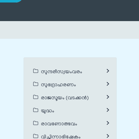
സുന്ദരീസ്വയംവരം
സുഭദ്രാഹരണം
രാജസൂയം (വടക്കൻ)
യുദ്ധം
രാവണോത്ഭവം
വിച്ഛിന്നാഭിഷേകം