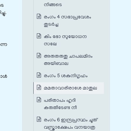
നിങ്ങടെ
ടെ
ചു.
രംഗം 4 സഭാപ്രവേശം
തുടർച്ച
കിം ഭോ സുയോധന
സഖേ
ുന്ന
അരുതരുതു ചാപലമിദം
അയിബാല
രംഗം 5 ശകുനിഗൃഹം
ോള്‍
മമതാവാരിരാശേ മാതുല
പരിതാപം ഹൃദി
കരുതീടേണ്ട നീ
രംഗം 6 ഇന്ദ്രപ്രസ്ഥം ചൂത്
വസ്ത്രാക്ഷേപം വനയാത്ര