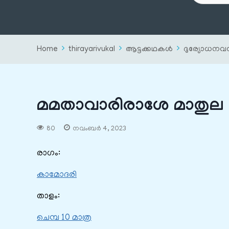
Home
thirayarivukal
ആട്ടക്കഥകൾ
ദുര്യോധനവ
മമതാവാരിരാശേ മാതുല
80
നവംബർ 4, 2023
രാഗം:
കാമോദരി
താളം:
ചെമ്പ 10 മാത്ര