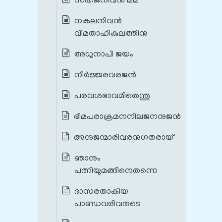
സഹജനിവന്‍ മമ
നകുലനിവന്‍
വിമതാഹികുലത്തിനു
അധുനാപി ജയം
നിര്‍ജ്ജരവരജന്‍
പരവശഭാവമിതെന്തു
ഭീമപരാക്രമനനിലജനനുജന്‍
അനുജന്മാരിവരനുഗതരായ്
ഞാനും
പത്നിയുമങ്ങിനെതന്നെ
ദാസരതാകിയ
പാണ്ഡവരിവരുടെ