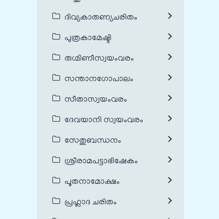
ദിവ്യകാരുണ്യചരിതം
പുത്രകാമേഷ്ടി
രുഗ്മിണീസ്വയംവരം
സന്താനഗോപാലം
സീതാസ്വയംവരം
ദേവയാനി സ്വയംവരം
സേതുബന്ധനം
ശ്രീരാമപട്ടാഭിഷേകം
പൂതനാമോക്ഷം
പ്രഹ്ലാദ ചരിതം