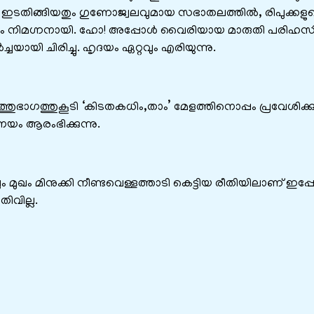
ടതിങ്ങിയതും ഗുണോജ്വലവുമായ സഭാതലത്തില്‍, രിപുക്കളു
റ്റവും നിമഗ്നനായി. ഹോ! അപ്പോള്‍ വൈരിയായ മാരുതി പരിഹസിച്
്ചയായി ചിരിച്ചു. ഹൃദയം ഏറ്റവും എരിയുന്നു.
്തുഭാഗത്തുകൂടി ‘കിടതകധിം,താം’ മേളത്തിനൊപ്പം പ്രവേശിക്ക
നയം ആരംഭിക്കുന്നു.
ുഖം മിനുക്കി നീണ്ടവെള്ളത്താടി കെട്ടിയ രീതിയിലാണ് ഇപ്പ
ിവില്ല.