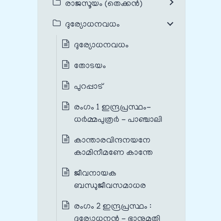
രാജസൂയം (തെക്കൻ)
ദുര്യോധനവധം
ദുര്യോധനവധം
തോടയം
പുറപ്പാട്
രംഗം 1 ഇന്ദ്രപ്രസ്ഥം-
ധർമ്മപുത്രർ - പാഞ്ചാലി
കാന്താരവിന്ദനയനേ
കാമിനീമണേ കാന്തേ
ജീവനായക
ബന്ധുജീവസമാധര
രംഗം 2 ഇന്ദ്രപ്രസ്ഥം :
ദുര്യോധനൻ - ഭാനുമതി