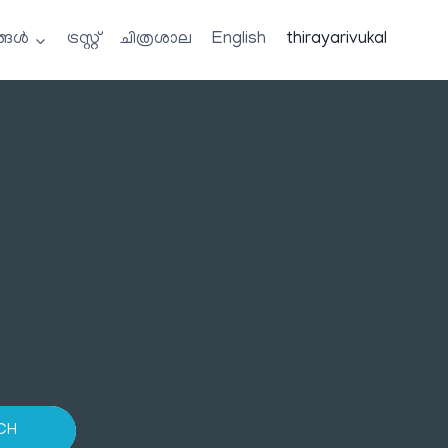
്ങൾ
ട്രസ്റ്റ്
ചിത്രശാല
English
thirayarivukal