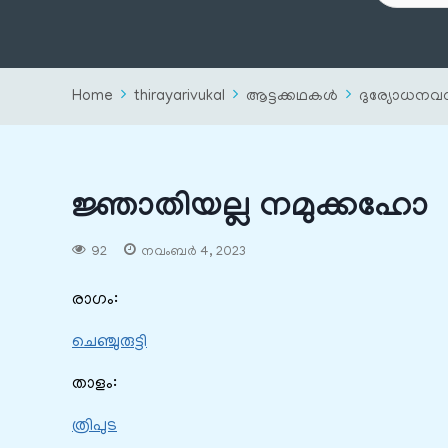
Home
thirayarivukal
ആട്ടക്കഥകൾ
ദുര്യോധനവ
ജ്ഞാതിയല്ല നമുക്കഹോ
92
നവംബർ 4, 2023
രാഗം:
ചെഞ്ചുരുട്ടി
താളം:
ത്രിപുട