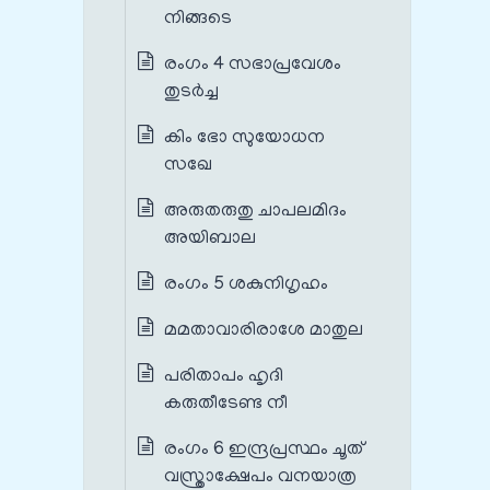
നിങ്ങടെ
രംഗം 4 സഭാപ്രവേശം
തുടർച്ച
കിം ഭോ സുയോധന
സഖേ
അരുതരുതു ചാപലമിദം
അയിബാല
രംഗം 5 ശകുനിഗൃഹം
മമതാവാരിരാശേ മാതുല
പരിതാപം ഹൃദി
കരുതീടേണ്ട നീ
രംഗം 6 ഇന്ദ്രപ്രസ്ഥം ചൂത്
വസ്ത്രാക്ഷേപം വനയാത്ര