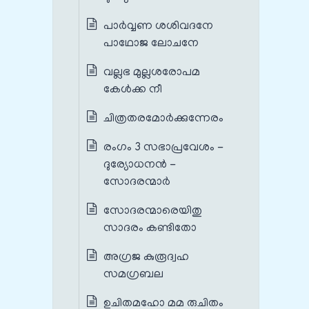
പാര്‍വ്വണ ശശിവദനേ
പാഥോജ ലോചനേ
വല്ലഭ മുല്ലശരോപമ
കേള്‍ക്ക നീ
ചിത്രതരമോര്‍ക്കുന്നേരം
രംഗം 3 സഭാപ്രവേശം -
ദുര്യോധനൻ -
സോദരന്മാർ
സോദരന്മാരെയിതു
സാദരം കണ്ടിതോ
അഗ്രജ കുരൂദ്വഹ
സമഗ്രബല
ഉചിതമഹോ മമ രുചിതം