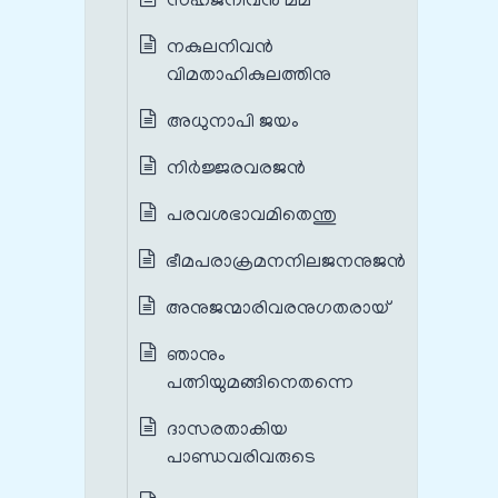
സഹജനിവന്‍ മമ
നകുലനിവന്‍
വിമതാഹികുലത്തിനു
അധുനാപി ജയം
നിര്‍ജ്ജരവരജന്‍
പരവശഭാവമിതെന്തു
ഭീമപരാക്രമനനിലജനനുജന്‍
അനുജന്മാരിവരനുഗതരായ്
ഞാനും
പത്നിയുമങ്ങിനെതന്നെ
ദാസരതാകിയ
പാണ്ഡവരിവരുടെ