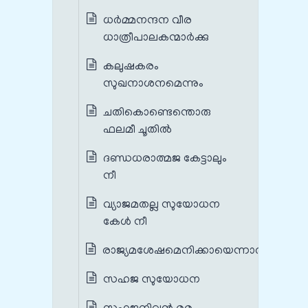
ധര്‍മ്മനന്ദന വീര
ധാത്രീപാലകന്മാര്‍ക്കു
കലുഷകരം
സുഖനാശനമെന്നും
ചതികൊണ്ടെന്തൊരു
ഫലമീ ചൂതില്‍
ദണ്ഡധരാത്മജ കേട്ടാലും
നീ
വ്യാജമതല്ല സുയോധന
കേള്‍ നീ
രാജ്യമശേഷമെനിക്കായെന്നാല്‍
സഹജ സുയോധന