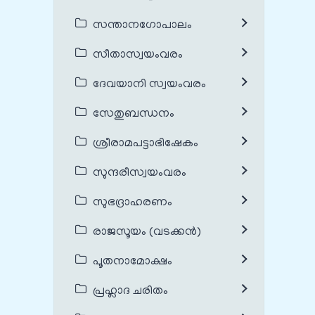
സന്താനഗോപാലം
സീതാസ്വയംവരം
ദേവയാനി സ്വയംവരം
സേതുബന്ധനം
ശ്രീരാമപട്ടാഭിഷേകം
സുന്ദരീസ്വയംവരം
സുഭദ്രാഹരണം
രാജസൂയം (വടക്കൻ)
പൂതനാമോക്ഷം
പ്രഹ്ലാദ ചരിതം