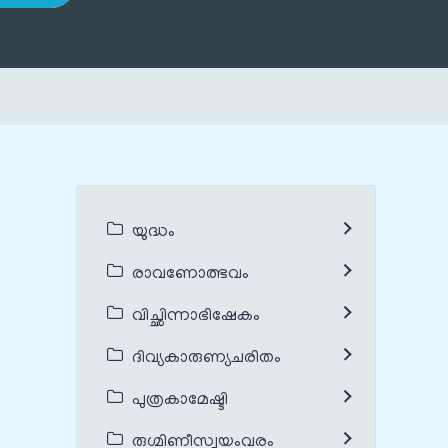
യുദ്ധം
രാവണോത്ഭവം
വിച്ഛിന്നാഭിഷേകം
ദിവ്യകാരുണ്യചരിതം
പുത്രകാമേഷ്ടി
രുഗ്മിണീസ്വയംവരം