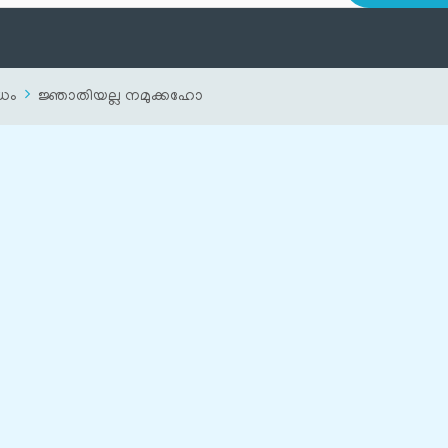
ധം
ജ്ഞാതിയല്ല നമുക്കഹോ