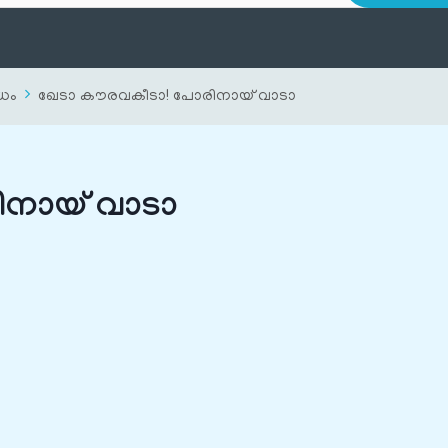
ധം
ഖേടാ കൗരവകീടാ! പോരിനായ് വാടാ
നായ് വാടാ