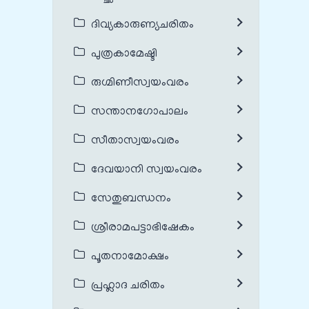
ദിവ്യകാരുണ്യചരിതം
പുത്രകാമേഷ്ടി
രുഗ്മിണീസ്വയംവരം
സന്താനഗോപാലം
സീതാസ്വയംവരം
ദേവയാനി സ്വയംവരം
സേതുബന്ധനം
ശ്രീരാമപട്ടാഭിഷേകം
പൂതനാമോക്ഷം
പ്രഹ്ലാദ ചരിതം