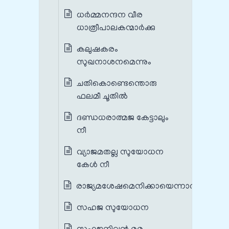
ധര്‍മ്മനന്ദന വീര
ധാത്രീപാലകന്മാര്‍ക്കു
കലുഷകരം
സുഖനാശനമെന്നും
ചതികൊണ്ടെന്തൊരു
ഫലമീ ചൂതില്‍
ദണ്ഡധരാത്മജ കേട്ടാലും
നീ
വ്യാജമതല്ല സുയോധന
കേള്‍ നീ
രാജ്യമശേഷമെനിക്കായെന്നാല്‍
സഹജ സുയോധന