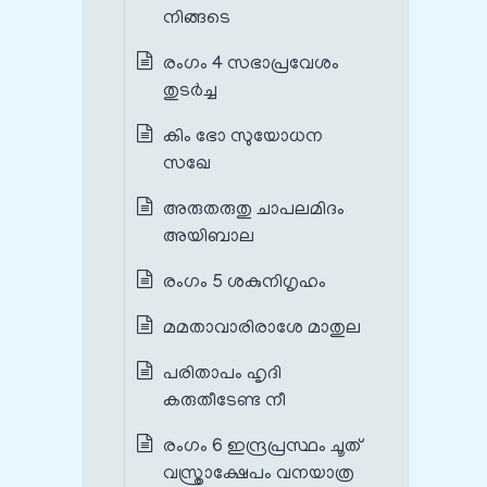
നിങ്ങടെ
രംഗം 4 സഭാപ്രവേശം
തുടർച്ച
കിം ഭോ സുയോധന
സഖേ
അരുതരുതു ചാപലമിദം
അയിബാല
രംഗം 5 ശകുനിഗൃഹം
മമതാവാരിരാശേ മാതുല
പരിതാപം ഹൃദി
കരുതീടേണ്ട നീ
രംഗം 6 ഇന്ദ്രപ്രസ്ഥം ചൂത്
വസ്ത്രാക്ഷേപം വനയാത്ര