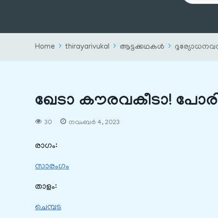
Home
thirayarivukal
ആട്ടക്കഥകൾ
ദുര്യോധനവ
ഖേടാ കൗരവകീടാ! പോരി
30
നവംബർ 4, 2023
രാഗം:
സാരംഗം
താളം:
ചെമ്പട