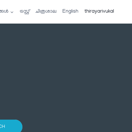
്ങൾ
ട്രസ്റ്റ്
ചിത്രശാല
English
thirayarivukal