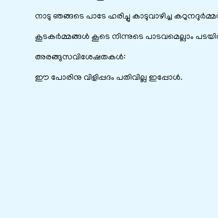
നാടു ഞങ്ങടെ പാടേ ഹരിച്ചു കാടുവാഴിച്ച കഠുനദുർമ്മ
കൂടകർമ്മങ്ങൾ കൂടെ നിന്നുടെ പാടവമെല്ലാം പടയി
അരങ്ങുസവിശേഷതകൾ:
ഈ പോരിനു വിളിപ്പദം പതിവില്ല ഇപ്പോൾ.