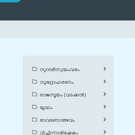
സുന്ദരീസ്വയംവരം
സുഭദ്രാഹരണം
രാജസൂയം (വടക്കൻ)
യുദ്ധം
രാവണോത്ഭവം
വിച്ഛിന്നാഭിഷേകം