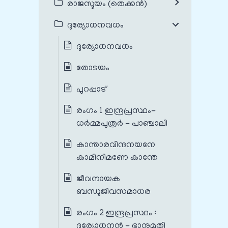
രാജസൂയം (തെക്കൻ)
ദുര്യോധനവധം
ദുര്യോധനവധം
തോടയം
പുറപ്പാട്
രംഗം 1 ഇന്ദ്രപ്രസ്ഥം-
ധർമ്മപുത്രർ - പാഞ്ചാലി
കാന്താരവിന്ദനയനേ
കാമിനീമണേ കാന്തേ
ജീവനായക
ബന്ധുജീവസമാധര
രംഗം 2 ഇന്ദ്രപ്രസ്ഥം :
ദുര്യോധനൻ - ഭാനുമതി