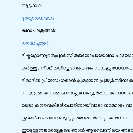
ആട്ടക്കഥ:
ദുര്യോധനവധം
കഥാപാത്രങ്ങൾ:
ധർമ്മപുത്രർ
ഭീഷ്മദ്രോണഗുരുപ്രദർസിതജയോപായോഥാ ചായ
കർത്തും നിശ്ചിതധീസ്തദാ ദ്രുപദജം സങ്കല്പ്യ സേനാപ
ഭീമാദീൻ പ്രിയസംഗരാൻ പ്രമദയൻ പ്രത്യർത്ഥിനഃ
സംഗ്രാമായ സമാഹ്വയച്ഛമനജസ്സർപ്പദ്ധ്വജം സാനു
ഖേടാ കൗരവകീടാ! പോരിനായ് വാടാ നമ്മോടും വ
കൂടലർകുലപാടനപടുചൂടും‌രത്നങ്ങൾപാടും യശസാ
ഈടുള്ളനുജരോടുകൂടെ ഞാൻ ആടലെന്നിയെ അടല്