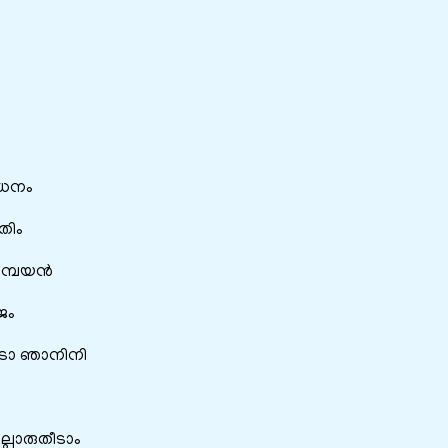
ോധനം
തിം
കമ്പയൻ
ജം
ാടാ ഞാനിനി
പോരുതീടാം