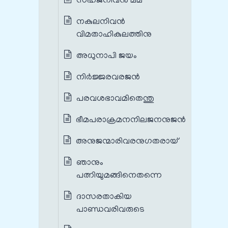
സഹജനിവന്‍ മമ
നകുലനിവന്‍
വിമതാഹികുലത്തിനു
അധുനാപി ജയം
നിര്‍ജ്ജരവരജന്‍
പരവശഭാവമിതെന്തു
ഭീമപരാക്രമനനിലജനനുജന്‍
അനുജന്മാരിവരനുഗതരായ്
ഞാനും
പത്നിയുമങ്ങിനെതന്നെ
ദാസരതാകിയ
പാണ്ഡവരിവരുടെ