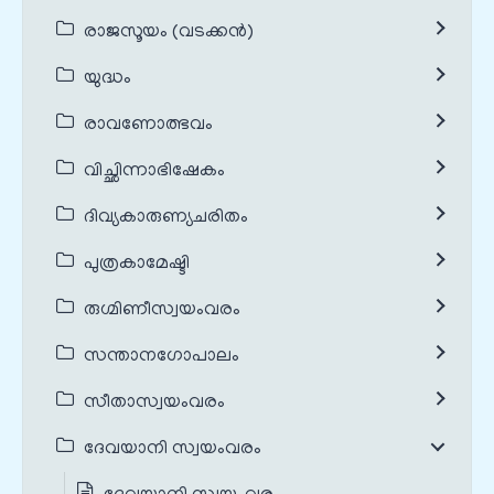
രാജസൂയം (വടക്കൻ)
യുദ്ധം
രാവണോത്ഭവം
വിച്ഛിന്നാഭിഷേകം
ദിവ്യകാരുണ്യചരിതം
പുത്രകാമേഷ്ടി
രുഗ്മിണീസ്വയംവരം
സന്താനഗോപാലം
സീതാസ്വയംവരം
ദേവയാനി സ്വയംവരം