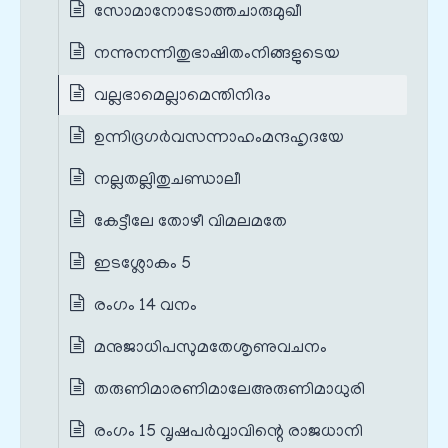
സോമാനോടോത്തചാരുമുഖീ
നന്നുനന്നിതുഭാഷിതംനിങ്ങളുടെയ
വല്ലഭാമെല്ലാമെന്തിനിദം
ഉന്നിദ്രഗര്‍വസന്നാഹംമന്ദഹൃദയേ
നല്ലതല്ലിതുചണ്ഡാലീ
കേട്ടീലേ തോഴീ വിമലമതേ
ഇടശ്ലോകം 5
രംഗം 14 വനം
മനുജാധിപസുമതേശൃണുവചനം
തരുണിമാരണിമാലേഅരുണിമാധുരി
രംഗം 15 വൃഷപര്‍വ്വാവിന്റെ രാജധാനി