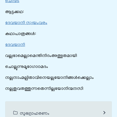
ചെമ്പട
ആട്ടക്കഥ:
ദേവയാനി സ്വയംവരം
കഥാപാത്രങ്ങൾ:
ദേവയാനി
വല്ലഭാമെല്ലാമെന്തിനിദംഅത്ഭുതമായി
ചൊല്ലുന്നുമൂഠേഗാഠമദം
നല്ലനാംമല്പിതാവിനെയല്ലയോനിങ്ങള്‍ക്കെല്ലാം
നല്ലതുവരുത്തുന്നതെന്നില്ലയോനിന്മനസി
സുഭദ്രാഹരണം