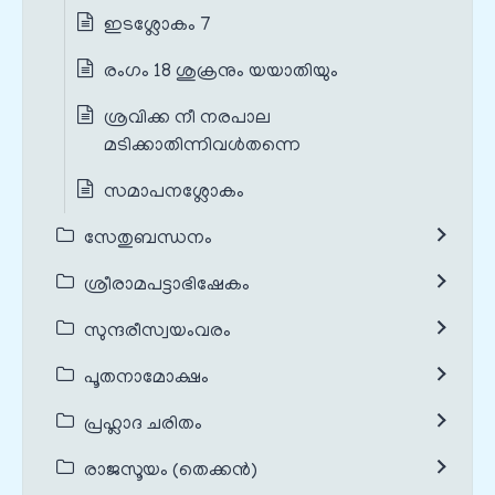
ഇടശ്ലോകം 7
രംഗം 18 ശുക്രനും യയാതിയും
ശ്രവിക്ക നീ നരപാല
മടിക്കാതിന്നിവള്‍തന്നെ
സമാപനശ്ലോകം
സേതുബന്ധനം
ശ്രീരാമപട്ടാഭിഷേകം
സുന്ദരീസ്വയംവരം
പൂതനാമോക്ഷം
പ്രഹ്ലാദ ചരിതം
രാജസൂയം (തെക്കൻ)