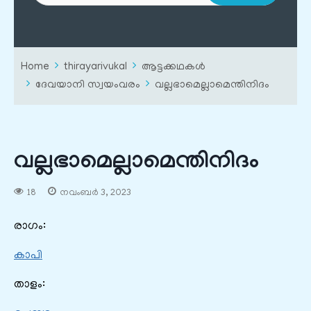
Home
thirayarivukal
ആട്ടക്കഥകൾ
ദേവയാനി സ്വയംവരം
വല്ലഭാമെല്ലാമെന്തിനിദം
വല്ലഭാമെല്ലാമെന്തിനിദം
18
നവംബർ 3, 2023
രാഗം:
കാപി
താളം: