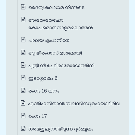
ദൈത്യകുലാധമ നിന്നുടെ
അരുതരുതഹോ
കോപമൊരുനാളുമമലാത്മന്‍
പാലയ കൃപാനിധേ
ആയിരംദാസിമാരുമായി
പുത്രീ നീ ചേടിമാരോടോത്തിനി
ഇടശ്ലോകം 6
രംഗം 16 വനം
എന്തിഹനിതാന്തബലസിന്ധുരഹയാദിരിവ
രംഗം 17
ധര്‍മതുല്യനായീടുന്ന ദുര്‍മ്മുഖം