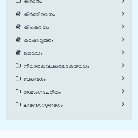
കിരാതം
കിർമ്മീരവധം
കീചകവധം
കുചേലവൃത്തം
ഖരവധം
നിവാതകവചകാലകേയവധം
ബകവധം
രുഗ്മാംഗദചരിതം
ലവണാസുരവധം