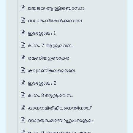
ജയജയ ആശ്രിതബന്ധോ
സാദരംനീകേള്‍ക്കബാല
ഇടശ്ലോകം 1
രംഗം 7 ആശ്രമവനം
രമണീയഗുണാകര
കല്യാണീകുലമൌലേ
ഇടശ്ലോകം 2
രംഗം 8 ആശ്രമവനം
കാനനമിതിലിവനെന്തിനായ്
സാരതരംമമബാഹുപരാക്രമം