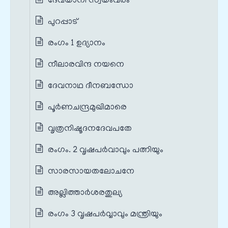
ദേവയാനി സ്വയംവരം
പുറപ്പാട്
രംഗം 1 ഉദ്യാനം
നീലാരവിന്ദ നയനെ
ദേവനാഥ ദീനബന്ധോ
പൂര്‍ണചന്ദ്രമുഖിമാരെ
വൃത്രനിഷൂദനദേവപതേ
രംഗം. 2 വൃഷപര്‍വാവും പത്നിയും
സാരസായതലോചനേ
അല്ലിത്താര്‍ശരതുല്യ
രംഗം 3 വൃഷപർവ്വാവും മന്ത്രിയും