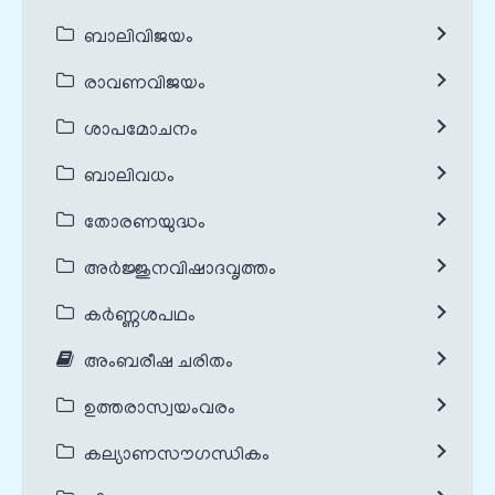
ബാലിവിജയം
രാവണവിജയം
ശാപമോചനം
ബാലിവധം
തോരണയുദ്ധം
അർജ്ജുനവിഷാദവൃത്തം
കർണ്ണശപഥം
അംബരീഷ ചരിതം
ഉത്തരാസ്വയംവരം
കല്യാണസൗഗന്ധികം