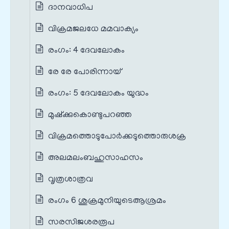
ദാനവാധിപ
വിക്രമജലധേ മമവാക്യം
രംഗം: 4 ദേവലോകം
രേ രേ പോരിന്നായ്‌
രംഗം: 5 ദേവലോകം യുദ്ധം
മുഷ്ക്കുകൊണ്ടുപറഞ്ഞ
വിക്രമത്തൊടുപോര്‍ക്കടുത്തൊരുശക്ര
അലമലംബഹുസാഹസം
വൃത്രശാത്രവ
രംഗം 6 ശുക്രമുനിയുടെആശ്രമം
സരസിജശരരൂപ