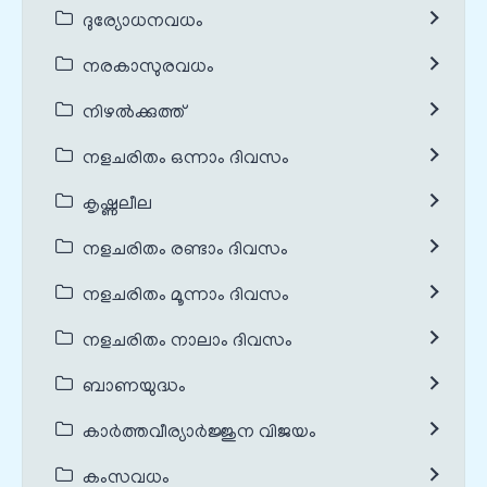
ദുര്യോധനവധം
നരകാസുരവധം
നിഴൽക്കുത്ത്
നളചരിതം ഒന്നാം ദിവസം
കൃഷ്ണലീല
നളചരിതം രണ്ടാം ദിവസം
നളചരിതം മൂന്നാം ദിവസം
നളചരിതം നാലാം ദിവസം
ബാണയുദ്ധം
കാർത്തവീര്യാർജ്ജുന വിജയം
കംസവധം