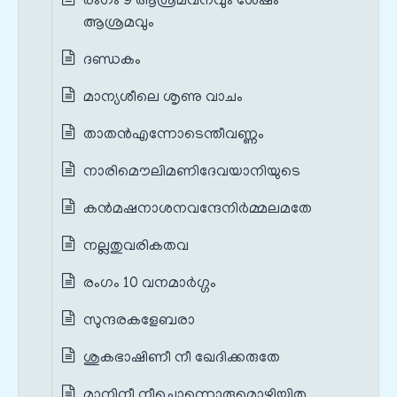
രംഗം 9 ആശ്രമവനവും ശേഷം
ആശ്രമവും
ദണ്ഡകം
മാന്യശീലെ ശൃണു വാചം
താതന്‍എന്നോടെന്തീവണ്ണം
നാരിമൌലിമണിദേവയാനിയുടെ
കൻമഷനാശനവന്ദേനിര്‍മ്മലമതേ
നല്ലതുവരികതവ
രംഗം 10 വനമാര്‍ഗ്ഗം
സുന്ദരകളേബരാ
ശുകഭാഷിണീ നീ ഖേദിക്കരുതേ
മാനിനീ നീചൊന്നൊരുമൊഴിയിതു