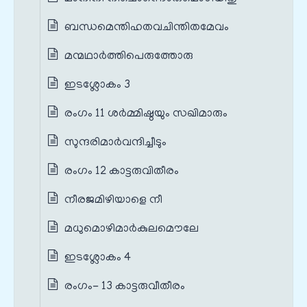
ബന്ധമെന്തിഹതവചിന്തിതമേവം
മന്മഥാര്‍ത്തിപെരുത്തോരു
ഇടശ്ലോകം 3
രംഗം 11 ശർമ്മിഷ്ഠയും സഖിമാരും
സുന്ദരിമാര്‍വന്ദിച്ചീടും
രംഗം 12 കാട്ടരുവിതീരം
നീരജമിഴിയാളെ നീ
മധുമൊഴിമാര്‍കുലമൌലേ
ഇടശ്ലോകം 4
രംഗം- 13 കാട്ടരുവീതീരം