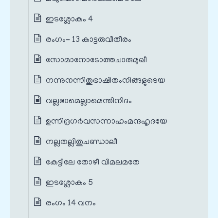
ഇടശ്ലോകം 4
രംഗം- 13 കാട്ടരുവീതീരം
സോമാനോടോത്തചാരുമുഖീ
നന്നുനന്നിതുഭാഷിതംനിങ്ങളുടെയ
വല്ലഭാമെല്ലാമെന്തിനിദം
ഉന്നിദ്രഗര്‍വസന്നാഹംമന്ദഹൃദയേ
നല്ലതല്ലിതുചണ്ഡാലീ
കേട്ടീലേ തോഴീ വിമലമതേ
ഇടശ്ലോകം 5
രംഗം 14 വനം