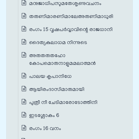
മനുജാധിപസുമതേശൃണുവചനം
തരുണിമാരണിമാലേഅരുണിമാധുരി
രംഗം 15 വൃഷപര്‍വ്വാവിന്റെ രാജധാനി
ദൈത്യകുലാധമ നിന്നുടെ
അരുതരുതഹോ
കോപമൊരുനാളുമമലാത്മന്‍
പാലയ കൃപാനിധേ
ആയിരംദാസിമാരുമായി
പുത്രീ നീ ചേടിമാരോടോത്തിനി
ഇടശ്ലോകം 6
രംഗം 16 വനം