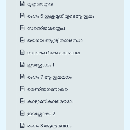
വൃത്രശാത്രവ
രംഗം 6 ശുക്രമുനിയുടെആശ്രമം
സരസിജശരരൂപ
ജയജയ ആശ്രിതബന്ധോ
സാദരംനീകേള്‍ക്കബാല
ഇടശ്ലോകം 1
രംഗം 7 ആശ്രമവനം
രമണീയഗുണാകര
കല്യാണീകുലമൌലേ
ഇടശ്ലോകം 2
രംഗം 8 ആശ്രമവനം