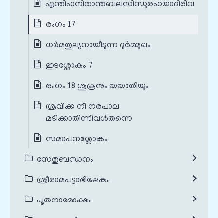
എന്തിഹനിതാന്തബലസിന്ധുരഹയാദിരിവ
രംഗം 17
ധര്‍മതുല്യനായീടുന്ന ദുര്‍മ്മുഖം
ഇടശ്ലോകം 7
രംഗം 18 ശുക്രനും യയാതിയും
ശ്രവിക്ക നീ നരപാല
മടിക്കാതിന്നിവള്‍തന്നെ
സമാപനശ്ലോകം
സേതുബന്ധനം
ശ്രീരാമപട്ടാഭിഷേകം
പൂതനാമോക്ഷം