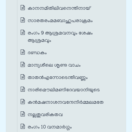
കാനനമിതിലിവനെന്തിനായ്
സാരതരംമമബാഹുപരാക്രമം
രംഗം 9 ആശ്രമവനവും ശേഷം
ആശ്രമവും
ദണ്ഡകം
മാന്യശീലെ ശൃണു വാചം
താതന്‍എന്നോടെന്തീവണ്ണം
നാരിമൌലിമണിദേവയാനിയുടെ
കൻമഷനാശനവന്ദേനിര്‍മ്മലമതേ
നല്ലതുവരികതവ
രംഗം 10 വനമാര്‍ഗ്ഗം