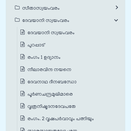
സീതാസ്വയംവരം
ദേവയാനി സ്വയംവരം
ദേവയാനി സ്വയംവരം
പുറപ്പാട്
രംഗം 1 ഉദ്യാനം
നീലാരവിന്ദ നയനെ
ദേവനാഥ ദീനബന്ധോ
പൂര്‍ണചന്ദ്രമുഖിമാരെ
വൃത്രനിഷൂദനദേവപതേ
രംഗം. 2 വൃഷപര്‍വാവും പത്നിയും