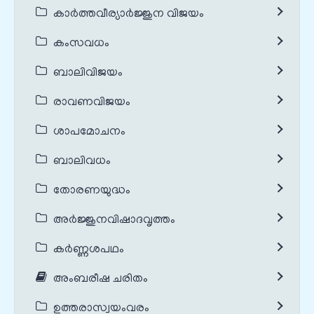
കാർത്തവീര്യാർജ്ജുന വിജയം
കംസവധം
ബാലിവിജയം
രാവണവിജയം
ശാപമോചനം
ബാലിവധം
തോരണയുദ്ധം
അർജ്ജുനവിഷാദവൃത്തം
കർണ്ണശപഥം
അംബരീഷ ചരിതം
ഉത്തരാസ്വയംവരം