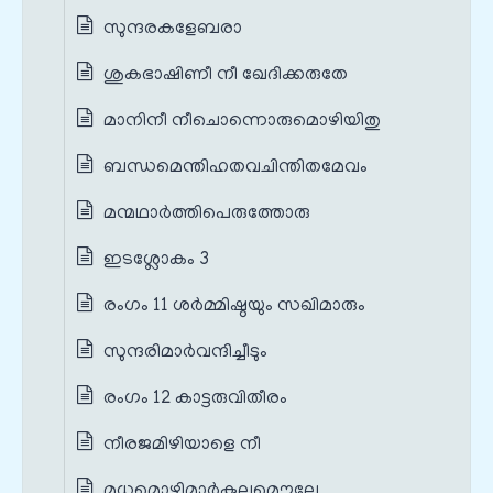
സുന്ദരകളേബരാ
ശുകഭാഷിണീ നീ ഖേദിക്കരുതേ
മാനിനീ നീചൊന്നൊരുമൊഴിയിതു
ബന്ധമെന്തിഹതവചിന്തിതമേവം
മന്മഥാര്‍ത്തിപെരുത്തോരു
ഇടശ്ലോകം 3
രംഗം 11 ശർമ്മിഷ്ഠയും സഖിമാരും
സുന്ദരിമാര്‍വന്ദിച്ചീടും
രംഗം 12 കാട്ടരുവിതീരം
നീരജമിഴിയാളെ നീ
മധുമൊഴിമാര്‍കുലമൌലേ