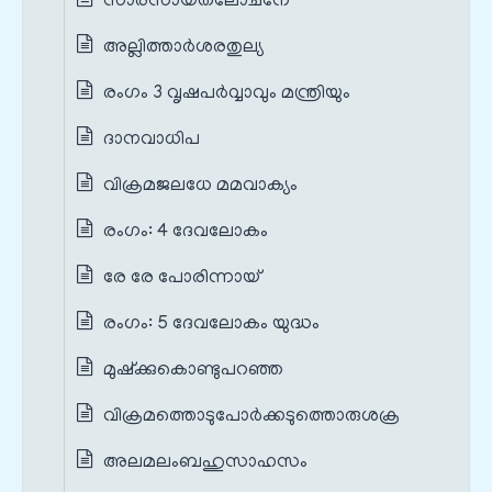
സാരസായതലോചനേ
അല്ലിത്താര്‍ശരതുല്യ
രംഗം 3 വൃഷപർവ്വാവും മന്ത്രിയും
ദാനവാധിപ
വിക്രമജലധേ മമവാക്യം
രംഗം: 4 ദേവലോകം
രേ രേ പോരിന്നായ്‌
രംഗം: 5 ദേവലോകം യുദ്ധം
മുഷ്ക്കുകൊണ്ടുപറഞ്ഞ
വിക്രമത്തൊടുപോര്‍ക്കടുത്തൊരുശക്ര
അലമലംബഹുസാഹസം