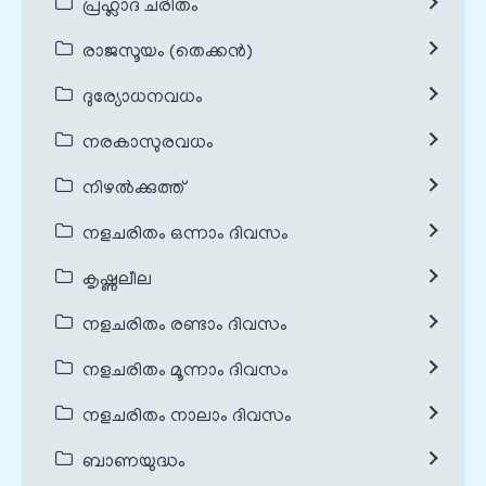
പ്രഹ്ലാദ ചരിതം
രാജസൂയം (തെക്കൻ)
ദുര്യോധനവധം
നരകാസുരവധം
നിഴൽക്കുത്ത്
നളചരിതം ഒന്നാം ദിവസം
കൃഷ്ണലീല
നളചരിതം രണ്ടാം ദിവസം
നളചരിതം മൂന്നാം ദിവസം
നളചരിതം നാലാം ദിവസം
ബാണയുദ്ധം