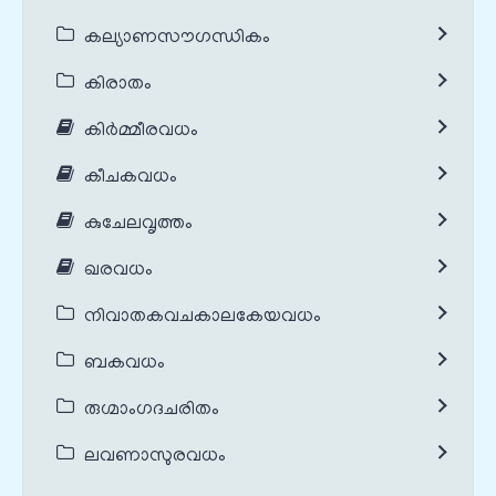
കല്യാണസൗഗന്ധികം
കിരാതം
കിർമ്മീരവധം
കീചകവധം
കുചേലവൃത്തം
ഖരവധം
നിവാതകവചകാലകേയവധം
ബകവധം
രുഗ്മാംഗദചരിതം
ലവണാസുരവധം