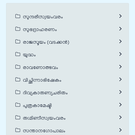
സുന്ദരീസ്വയംവരം
സുഭദ്രാഹരണം
രാജസൂയം (വടക്കൻ)
യുദ്ധം
രാവണോത്ഭവം
വിച്ഛിന്നാഭിഷേകം
ദിവ്യകാരുണ്യചരിതം
പുത്രകാമേഷ്ടി
രുഗ്മിണീസ്വയംവരം
സന്താനഗോപാലം