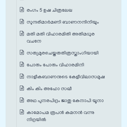
രംഗം 5 ഉഷ ചിത്രലേഖ
സുന്ദരിമാർമണി ബാണനന്ദിനിയും
മതി മതി വിഹാരമിതി അതിമധുര
വചനേ
സത്യമുരചെയ്തതതിത്രസ്താംഗിയായി
പോരും പോരും വിഹാരമിനി
നാളീകബാണനുടെ കേളീവിലാസമുഷ
കിം കിം അഹോ സഖീ
അഥ പുനരപിദ്രം ജാതു കേനാപി യൂനാ
കാമോപമ രൂപൻ കമനൻ വന്നു
നിദ്രയിൽ