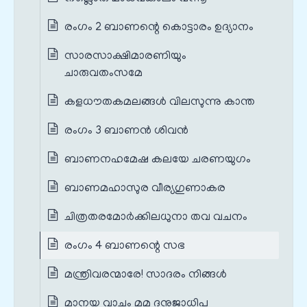
രംഗം 2 ബാണന്റെ കൊട്ടാരം ഉദ്യാനം
സാരസാക്ഷിമാരണിയും
ചാരുവതംസമേ
കളധൗതകമലങ്ങൾ വിലസുന്നു കാന്ത
രംഗം 3 ബാണൻ ശിവൻ
ബാണനഹമേഷ കലയേ ചരണയുഗം
ബാണമഹാസുര വീര്യഗുണാകര
ചിത്രതരമോർക്കിലധുനാ തവ വചനം
രംഗം 4 ബാണന്റെ സഭ
മന്ത്രിവരന്മാരേ! സാദരം നിങ്ങൾ
മാനയ വാചം മമ ദനുജാധിപ