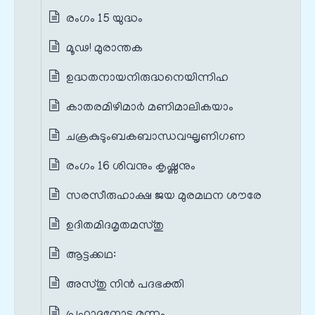
രംഗം 15 യുദ്ധം
മൂഢ! മുരാന്തക
ഉദ്ധതനായനിരുദ്ധനെയിന്നിഹ
കാതരമിഴിമാർ മണിമാലികയാം
ചക്രകുടുംബകബാന്ധവഘൃണിഗണ
രംഗം 16 ശിവനും കൃഷ്ണനും
സരസീരുഹാക്ഷ ജയ മുരമഥന ശൗരേ
ഉദിതമിദമൃതമസ്തു
ആട്ടക്കഥ:
അസ്തു നിൻ പദഭക്തി
പ്രഹ്ലാദനോടു മുന്നം