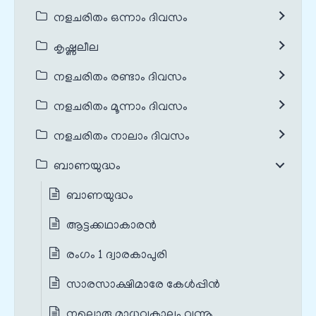
നളചരിതം ഒന്നാം ദിവസം
കൃഷ്ണലീല
നളചരിതം രണ്ടാം ദിവസം
നളചരിതം മൂന്നാം ദിവസം
നളചരിതം നാലാം ദിവസം
ബാണയുദ്ധം
ബാണയുദ്ധം
ആട്ടക്കഥാകാരൻ
രംഗം 1 ദ്വാരകാപുരി
സാരസാക്ഷിമാരേ കേൾപ്പിൻ
നല്ലൊരു മാധവകാലം വന്നൂ