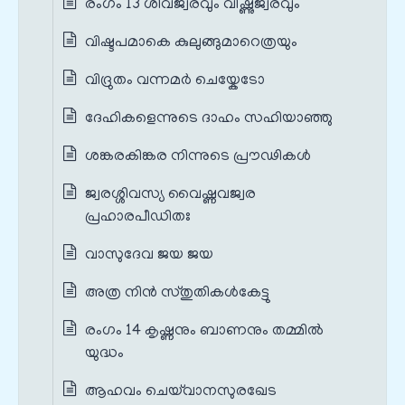
രംഗം 13 ശിവജ്വരവും വിഷ്ണുജ്വരവും
വിഷ്ടപമാകെ കുലുങ്ങുമാറെത്രയും
വിദ്രുതം വന്നമർ ചെയ്കേടോ
ദേഹികളെന്നുടെ ദാഹം സഹിയാഞ്ഞു
ശങ്കരകിങ്കര നിന്നുടെ പ്രൗഢികൾ
ജ്വരശ്ശിവസ്യ വൈഷ്ണവജ്വര
പ്രഹാരപീഡിതഃ
വാസുദേവ ജയ ജയ
അത്ര നിൻ സ്തുതികൾകേട്ടു
രംഗം 14 കൃഷ്ണനും ബാണനും തമ്മിൽ
യുദ്ധം
ആഹവം ചെയ്‌വാനസുരഖേട