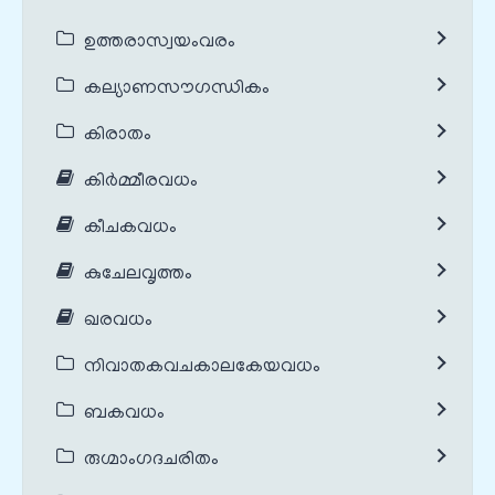
ഉത്തരാസ്വയംവരം
കല്യാണസൗഗന്ധികം
കിരാതം
കിർമ്മീരവധം
കീചകവധം
കുചേലവൃത്തം
ഖരവധം
നിവാതകവചകാലകേയവധം
ബകവധം
രുഗ്മാംഗദചരിതം