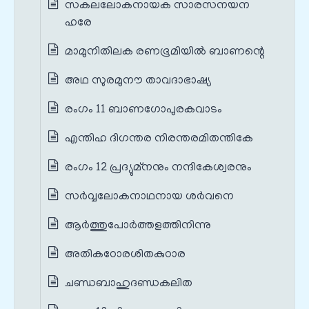
സകലലോകനായക സാരസനയന
ഹരേ
മാമുനിതിലക രണഭൂമിയിൽ ബാണന്റെ
അഥ സുരമുനൗ താവദാഭാഷ്യ
രംഗം 11 ബാണഗോപുരകവാടം
എന്തിഹ ദിഗന്തര നിരന്തരമിതന്തികേ
രംഗം 12 പ്രദ്യുമ്നനും നന്ദികേശ്വരനും
സർവ്വലോകനാഥനായ ശർവനെ
ആർത്തുപോർത്തളത്തിനിന്നു
അതികഠോരശിതകുഠാര
ചണ്ഡബാഹുദണ്ഡകലിത