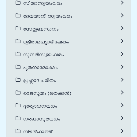
സീതാസ്വയംവരം
ദേവയാനി സ്വയംവരം
സേതുബന്ധനം
ശ്രീരാമപട്ടാഭിഷേകം
സുന്ദരീസ്വയംവരം
പൂതനാമോക്ഷം
പ്രഹ്ലാദ ചരിതം
രാജസൂയം (തെക്കൻ)
ദുര്യോധനവധം
നരകാസുരവധം
നിഴൽക്കുത്ത്