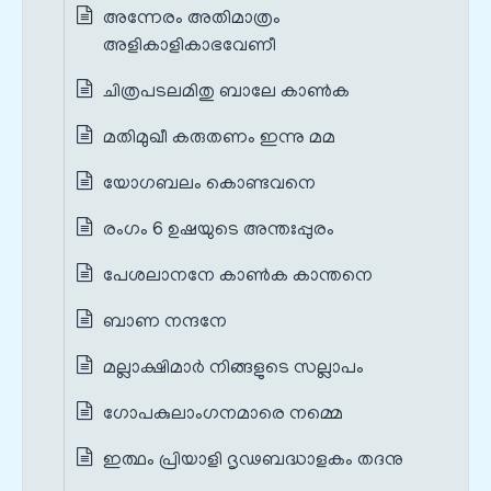
അന്നേരം അതിമാത്രം
അളികാളികാഭവേണീ
ചിത്രപടലമിതു ബാലേ കാൺക
മതിമുഖീ കരുതണം ഇന്നു മമ
യോഗബലം കൊണ്ടവനെ
രംഗം 6 ഉഷയുടെ അന്തഃപ്പുരം
പേശലാനനേ കാൺക കാന്തനെ
ബാണ നന്ദനേ
മല്ലാക്ഷിമാർ നിങ്ങളുടെ സല്ലാപം
ഗോപകുലാംഗനമാരെ നമ്മെ
ഇത്ഥം പ്രിയാളി ദൃഢബദ്ധാളകം തദനു