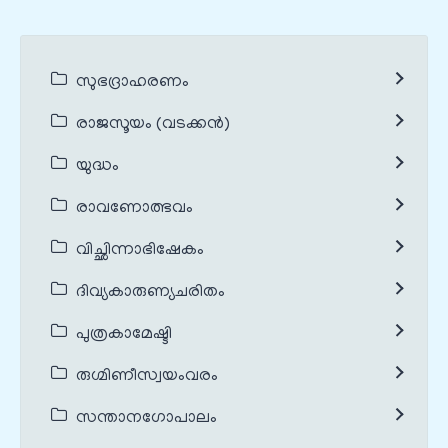
സുഭദ്രാഹരണം
രാജസൂയം (വടക്കൻ)
യുദ്ധം
രാവണോത്ഭവം
വിച്ഛിന്നാഭിഷേകം
ദിവ്യകാരുണ്യചരിതം
പുത്രകാമേഷ്ടി
രുഗ്മിണീസ്വയംവരം
സന്താനഗോപാലം