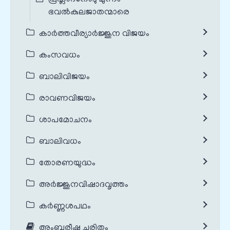
ഭവൽകുലജാതന്മാരെ
കാർത്തവീര്യാർജ്ജുന വിജയം
കംസവധം
ബാലിവിജയം
രാവണവിജയം
ശാപമോചനം
ബാലിവധം
തോരണയുദ്ധം
അർജ്ജുനവിഷാദവൃത്തം
കർണ്ണശപഥം
അംബരീഷ ചരിതം