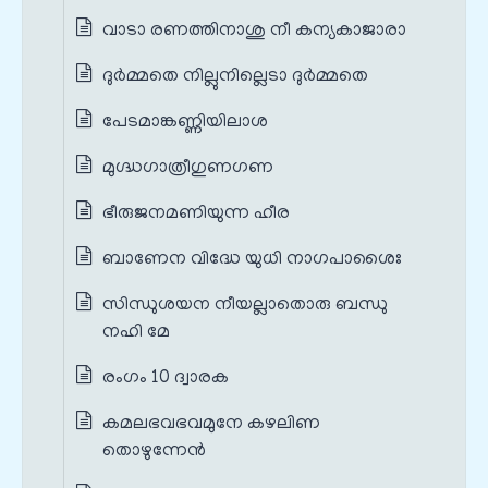
വാടാ രണത്തിനാശു നീ കന്യകാജാരാ
ദുർമ്മതെ നില്ലുനില്ലെടാ ദുർമ്മതെ
പേടമാങ്കണ്ണിയിലാശ
മുഗ്ദ്ധഗാത്രീഗുണഗണ
ഭീരുജനമണിയുന്ന ഹീര
ബാണേന വിദ്ധേ യുധി നാഗപാശൈഃ
സിന്ധുശയന നീയല്ലാതൊരു ബന്ധു
നഹി മേ
രംഗം 10 ദ്വാരക
കമലഭവഭവമുനേ കഴലിണ
തൊഴുന്നേൻ