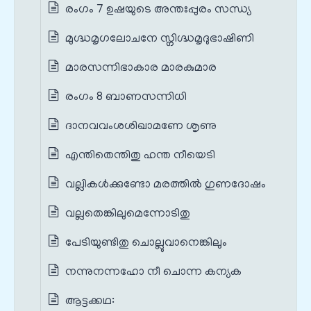
രംഗം 7 ഉഷയുടെ അന്തഃപ്പുരം സന്ധ്യ
മുഗ്ദ്ധമൃഗലോചനേ സ്നിഗ്ദ്ധമൃദുഭാഷിണി
മാരസന്നിഭാകാര മാരകുമാര
രംഗം 8 ബാണസന്നിധി
ദാനവവംശശിഖാമണേ ശൃണു
എന്തിതെന്തിതു ഹന്ത നീയെടി
വല്ലികൾക്കുണ്ടോ മരത്തിൽ ഗുണദോഷം
വല്ലതെങ്കിലുമെന്നോടിതു
പേടിയുണ്ടിതു ചൊല്ലുവാനെങ്കിലും
നന്നുനന്നഹോ നീ ചൊന്ന കന്യക
ആട്ടക്കഥ: