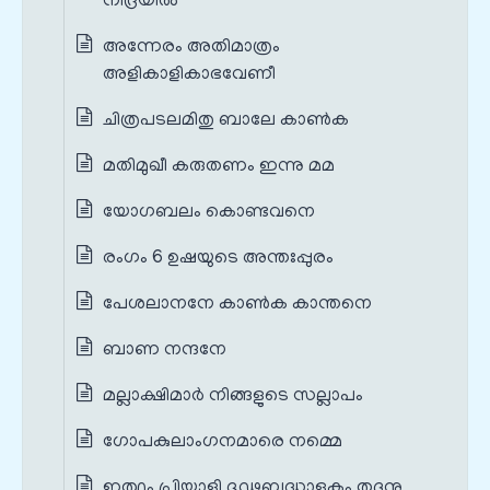
നിദ്രയിൽ
അന്നേരം അതിമാത്രം
അളികാളികാഭവേണീ
ചിത്രപടലമിതു ബാലേ കാൺക
മതിമുഖീ കരുതണം ഇന്നു മമ
യോഗബലം കൊണ്ടവനെ
രംഗം 6 ഉഷയുടെ അന്തഃപ്പുരം
പേശലാനനേ കാൺക കാന്തനെ
ബാണ നന്ദനേ
മല്ലാക്ഷിമാർ നിങ്ങളുടെ സല്ലാപം
ഗോപകുലാംഗനമാരെ നമ്മെ
ഇത്ഥം പ്രിയാളി ദൃഢബദ്ധാളകം തദനു