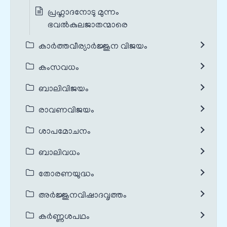
പ്രഹ്ലാദനോടു മുന്നം
ഭവൽകുലജാതന്മാരെ
കാർത്തവീര്യാർജ്ജുന വിജയം
കംസവധം
ബാലിവിജയം
രാവണവിജയം
ശാപമോചനം
ബാലിവധം
തോരണയുദ്ധം
അർജ്ജുനവിഷാദവൃത്തം
കർണ്ണശപഥം