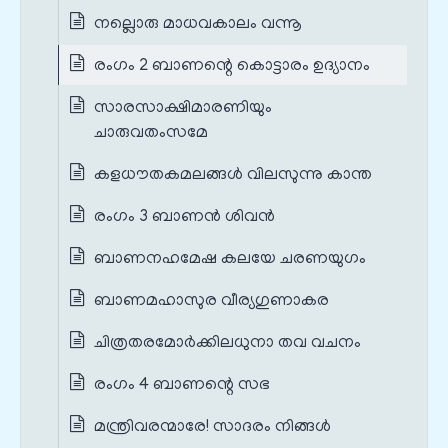
നല്ലൊരു മാധവകാലം വന്നൂ
രംഗം 2 ബാണന്റെ കൊട്ടാരം ഉദ്യാനം
സാരസാക്ഷിമാരണിയും
ചാരുവതംസമേ
കളധൗതകമലങ്ങൾ വിലസുന്നു കാന്ത
രംഗം 3 ബാണൻ ശിവൻ
ബാണനഹമേഷ കലയേ ചരണയുഗം
ബാണമഹാസുര വീര്യഗുണാകര
ചിത്രതരമോർക്കിലധുനാ തവ വചനം
രംഗം 4 ബാണന്റെ സഭ
മന്ത്രിവരന്മാരേ! സാദരം നിങ്ങൾ