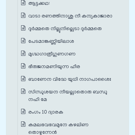
ആട്ടക്കഥ:
വാടാ രണത്തിനാശു നീ കന്യകാജാരാ
ദുർമ്മതെ നില്ലുനില്ലെടാ ദുർമ്മതെ
പേടമാങ്കണ്ണിയിലാശ
മുഗ്ദ്ധഗാത്രീഗുണഗണ
ഭീരുജനമണിയുന്ന ഹീര
ബാണേന വിദ്ധേ യുധി നാഗപാശൈഃ
സിന്ധുശയന നീയല്ലാതൊരു ബന്ധു
നഹി മേ
രംഗം 10 ദ്വാരക
കമലഭവഭവമുനേ കഴലിണ
തൊഴുന്നേൻ