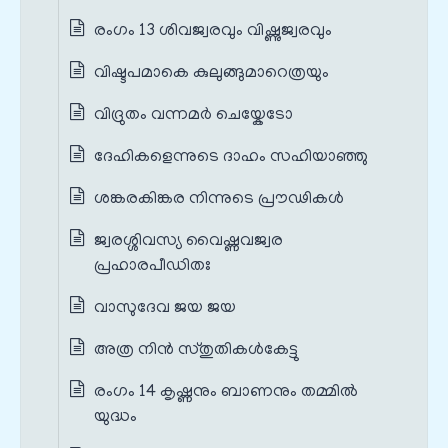
രംഗം 13 ശിവജ്വരവും വിഷ്ണുജ്വരവും
വിഷ്ടപമാകെ കുലുങ്ങുമാറെത്രയും
വിദ്രുതം വന്നമർ ചെയ്കേടോ
ദേഹികളെന്നുടെ ദാഹം സഹിയാഞ്ഞു
ശങ്കരകിങ്കര നിന്നുടെ പ്രൗഢികൾ
ജ്വരശ്ശിവസ്യ വൈഷ്ണവജ്വര
പ്രഹാരപീഡിതഃ
വാസുദേവ ജയ ജയ
അത്ര നിൻ സ്തുതികൾകേട്ടു
രംഗം 14 കൃഷ്ണനും ബാണനും തമ്മിൽ
യുദ്ധം