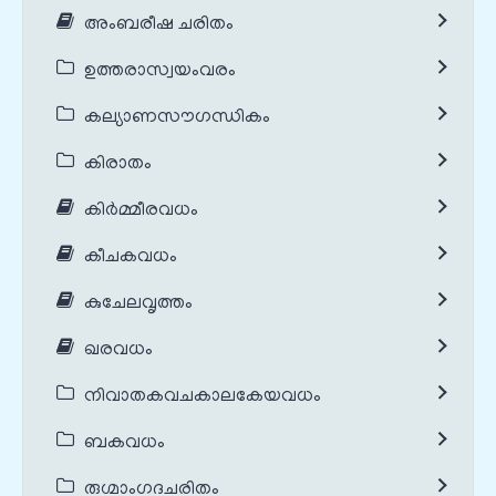
അംബരീഷ ചരിതം
ഉത്തരാസ്വയംവരം
കല്യാണസൗഗന്ധികം
കിരാതം
കിർമ്മീരവധം
കീചകവധം
കുചേലവൃത്തം
ഖരവധം
നിവാതകവചകാലകേയവധം
ബകവധം
രുഗ്മാംഗദചരിതം