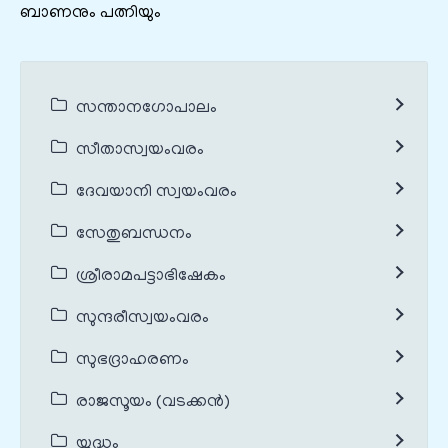
ബാണനും പത്നിയും
സന്താനഗോപാലം
സീതാസ്വയംവരം
ദേവയാനി സ്വയംവരം
സേതുബന്ധനം
ശ്രീരാമപട്ടാഭിഷേകം
സുന്ദരീസ്വയംവരം
സുഭദ്രാഹരണം
രാജസൂയം (വടക്കൻ)
യുദ്ധം