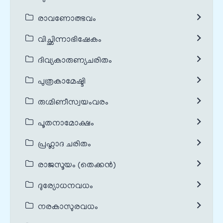
രാവണോത്ഭവം
വിച്ഛിന്നാഭിഷേകം
ദിവ്യകാരുണ്യചരിതം
പുത്രകാമേഷ്ടി
രുഗ്മിണീസ്വയംവരം
പൂതനാമോക്ഷം
പ്രഹ്ലാദ ചരിതം
രാജസൂയം (തെക്കൻ)
ദുര്യോധനവധം
നരകാസുരവധം