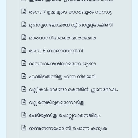
രംഗം 7 ഉഷയുടെ അന്തഃപ്പുരം സന്ധ്യ
മുഗ്ദ്ധമൃഗലോചനേ സ്നിഗ്ദ്ധമൃദുഭാഷിണി
മാരസന്നിഭാകാര മാരകുമാര
രംഗം 8 ബാണസന്നിധി
ദാനവവംശശിഖാമണേ ശൃണു
എന്തിതെന്തിതു ഹന്ത നീയെടി
വല്ലികൾക്കുണ്ടോ മരത്തിൽ ഗുണദോഷം
വല്ലതെങ്കിലുമെന്നോടിതു
പേടിയുണ്ടിതു ചൊല്ലുവാനെങ്കിലും
നന്നുനന്നഹോ നീ ചൊന്ന കന്യക