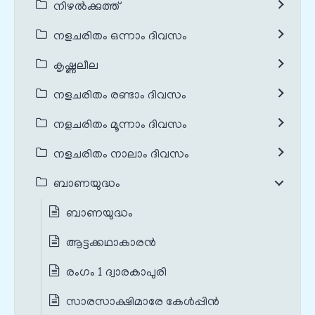
നിഴൽക്കുത്ത്
നളചരിതം ഒന്നാം ദിവസം
കൃഷ്ണലീല
നളചരിതം രണ്ടാം ദിവസം
നളചരിതം മൂന്നാം ദിവസം
നളചരിതം നാലാം ദിവസം
ബാണയുദ്ധം
ബാണയുദ്ധം
ആട്ടക്കഥാകാരൻ
രംഗം 1 ദ്വാരകാപുരി
സാരസാക്ഷിമാരേ കേൾപ്പിൻ