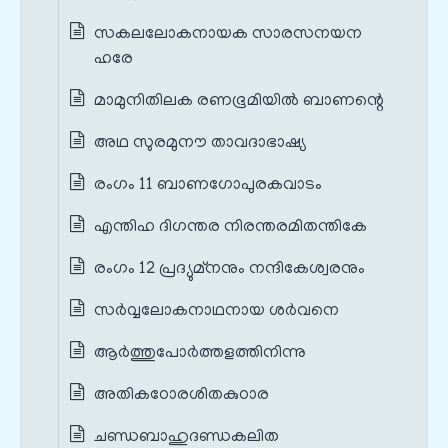
സകലലോകനായക സാരസനയന
ഹരേ
മാമുനിതിലക രണഭൂമിയിൽ ബാണന്റെ
അഥ സുരമുനൗ താവദാഭാഷ്യ
രംഗം 11 ബാണഗോപുരകവാടം
എന്തിഹ ദിഗന്തര നിരന്തരമിതന്തികേ
രംഗം 12 പ്രദ്യുമ്നനും നന്ദികേശ്വരനും
സർവ്വലോകനാഥനായ ശർവനെ
ആർത്തുപോർത്തളത്തിനിന്നു
അതികഠോരശിതകുഠാര
ചണ്ഡബാഹുദണ്ഡകലിത