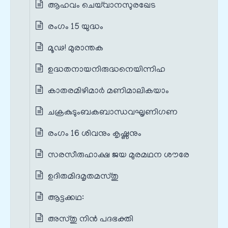
ആഹവം ചെയ്‌വാനസുരഖേട
രംഗം 15 യുദ്ധം
മൂഢ! മുരാന്തക
ഉദ്ധതനായനിരുദ്ധനെയിന്നിഹ
കാതരമിഴിമാർ മണിമാലികയാം
ചക്രകുടുംബകബാന്ധവഘൃണിഗണ
രംഗം 16 ശിവനും കൃഷ്ണനും
സരസീരുഹാക്ഷ ജയ മുരമഥന ശൗരേ
ഉദിതമിദമൃതമസ്തു
ആട്ടക്കഥ:
അസ്തു നിൻ പദഭക്തി