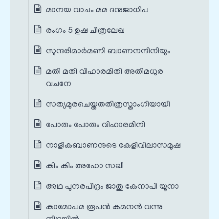
മാനയ വാചം മമ ദനുജാധിപ
രംഗം 5 ഉഷ ചിത്രലേഖ
സുന്ദരിമാർമണി ബാണനന്ദിനിയും
മതി മതി വിഹാരമിതി അതിമധുര
വചനേ
സത്യമുരചെയ്തതതിത്രസ്താംഗിയായി
പോരും പോരും വിഹാരമിനി
നാളീകബാണനുടെ കേളീവിലാസമുഷ
കിം കിം അഹോ സഖീ
അഥ പുനരപിദ്രം ജാതു കേനാപി യൂനാ
കാമോപമ രൂപൻ കമനൻ വന്നു