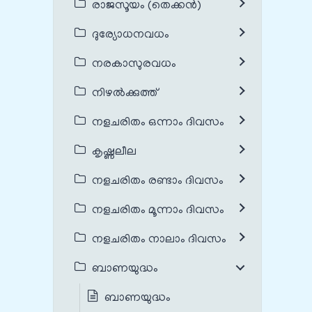
രാജസൂയം (തെക്കൻ)
ദുര്യോധനവധം
നരകാസുരവധം
നിഴൽക്കുത്ത്
നളചരിതം ഒന്നാം ദിവസം
കൃഷ്ണലീല
നളചരിതം രണ്ടാം ദിവസം
നളചരിതം മൂന്നാം ദിവസം
നളചരിതം നാലാം ദിവസം
ബാണയുദ്ധം
ബാണയുദ്ധം