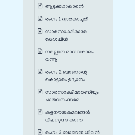
ആട്ടക്കഥാകാരൻ
രംഗം 1 ദ്വാരകാപുരി
സാരസാക്ഷിമാരേ
കേൾപ്പിൻ
നല്ലൊരു മാധവകാലം
വന്നൂ
രംഗം 2 ബാണന്റെ
കൊട്ടാരം ഉദ്യാനം
സാരസാക്ഷിമാരണിയും
ചാരുവതംസമേ
കളധൗതകമലങ്ങൾ
വിലസുന്നു കാന്ത
രംഗം 3 ബാണൻ ശിവൻ