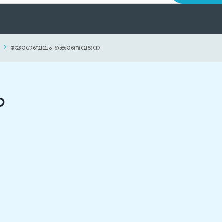
യോഗബലം കൊണ്ടവനെ
െ