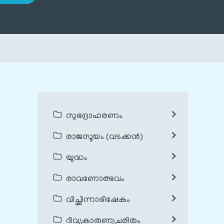
സുഭദ്രാഹരണം
രാജസൂയം (വടക്കൻ)
യുദ്ധം
രാവണോത്ഭവം
വിച്ഛിന്നാഭിഷേകം
ദിവ്യകാരുണ്യചരിതം