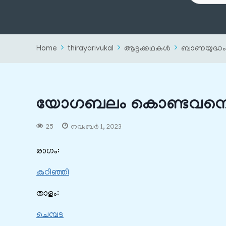
Home
thirayarivukal
ആട്ടക്കഥകൾ
ബാണയുദ്ധം
യോഗബലം കൊണ്ടവന
25
നവംബർ 1, 2023
രാഗം:
കുറിഞ്ഞി
താളം:
ചെമ്പട