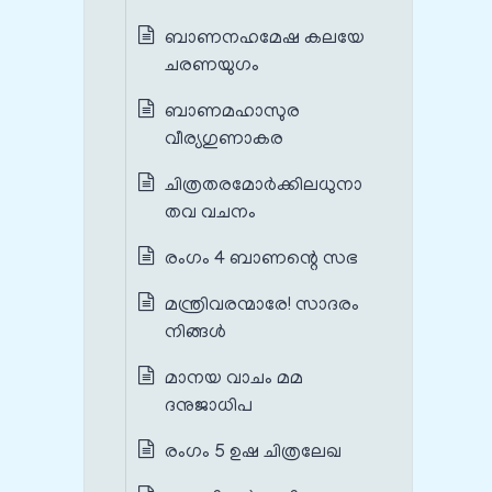
ബാണനഹമേഷ കലയേ
ചരണയുഗം
ബാണമഹാസുര
വീര്യഗുണാകര
ചിത്രതരമോർക്കിലധുനാ
തവ വചനം
രംഗം 4 ബാണന്റെ സഭ
മന്ത്രിവരന്മാരേ! സാദരം
നിങ്ങൾ
മാനയ വാചം മമ
ദനുജാധിപ
രംഗം 5 ഉഷ ചിത്രലേഖ