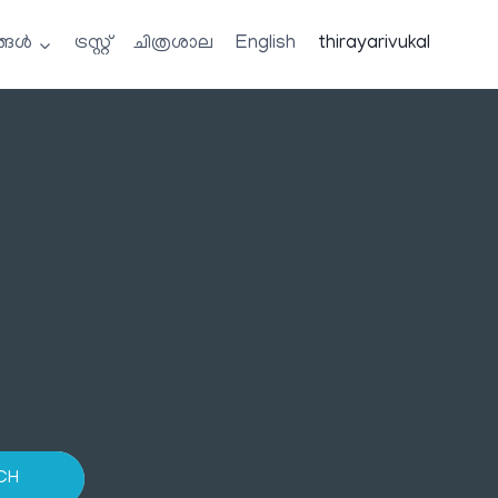
്ങൾ
ട്രസ്റ്റ്
ചിത്രശാല
English
thirayarivukal