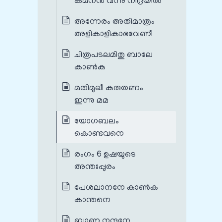
കമനൻ വന്നു നിദ്രയിൽ
അന്നേരം അതിമാത്രം
അളികാളികാഭവേണീ
ചിത്രപടലമിതു ബാലേ
കാൺക
മതിമുഖീ കരുതണം
ഇന്നു മമ
യോഗബലം
കൊണ്ടവനെ
രംഗം 6 ഉഷയുടെ
അന്തഃപ്പുരം
പേശലാനനേ കാൺക
കാന്തനെ
ബാണ നന്ദനേ