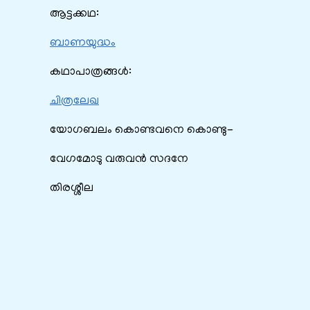
ആട്ടക്കഥ:
ബാണയുദ്ധം
കഥാപാത്രങ്ങൾ:
ചിത്രലേഖ
യോഗബലം കൊണ്ടവനെ കൊണ്ടു-
വേഗമോടു വരുവൻ സദനേ
തിരശ്ശീല