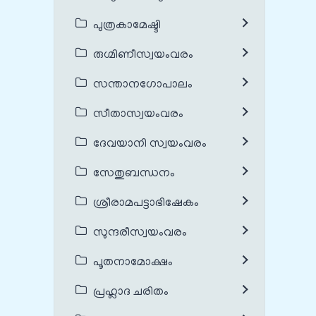
പുത്രകാമേഷ്ടി
രുഗ്മിണീസ്വയംവരം
സന്താനഗോപാലം
സീതാസ്വയംവരം
ദേവയാനി സ്വയംവരം
സേതുബന്ധനം
ശ്രീരാമപട്ടാഭിഷേകം
സുന്ദരീസ്വയംവരം
പൂതനാമോക്ഷം
പ്രഹ്ലാദ ചരിതം