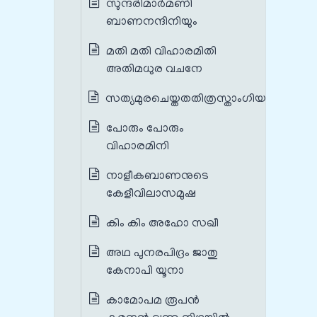
സുന്ദരിമാർമണി
ബാണനന്ദിനിയും
മതി മതി വിഹാരമിതി
അതിമധുര വചനേ
സത്യമുരചെയ്തതതിത്രസ്താംഗിയായി
പോരും പോരും
വിഹാരമിനി
നാളീകബാണനുടെ
കേളീവിലാസമുഷ
കിം കിം അഹോ സഖീ
അഥ പുനരപിദ്രം ജാതു
കേനാപി യൂനാ
കാമോപമ രൂപൻ