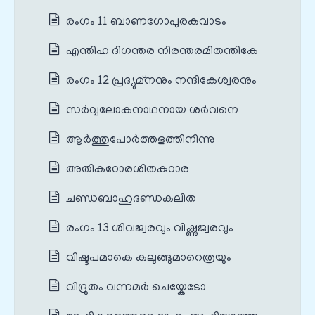
രംഗം 11 ബാണഗോപുരകവാടം
എന്തിഹ ദിഗന്തര നിരന്തരമിതന്തികേ
രംഗം 12 പ്രദ്യുമ്നനും നന്ദികേശ്വരനും
സർവ്വലോകനാഥനായ ശർവനെ
ആർത്തുപോർത്തളത്തിനിന്നു
അതികഠോരശിതകുഠാര
ചണ്ഡബാഹുദണ്ഡകലിത
രംഗം 13 ശിവജ്വരവും വിഷ്ണുജ്വരവും
വിഷ്ടപമാകെ കുലുങ്ങുമാറെത്രയും
വിദ്രുതം വന്നമർ ചെയ്കേടോ