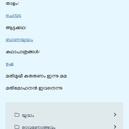
താളം:
ചെമ്പട
ആട്ടക്കഥ:
ബാണയുദ്ധം
കഥാപാത്രങ്ങൾ:
ഉഷ
മതിമുഖീ കരുതണം ഇന്നു മമ
മതിമോഹനൻ ഇവനെന്നു
യുദ്ധം
രാവണോത്ഭവം