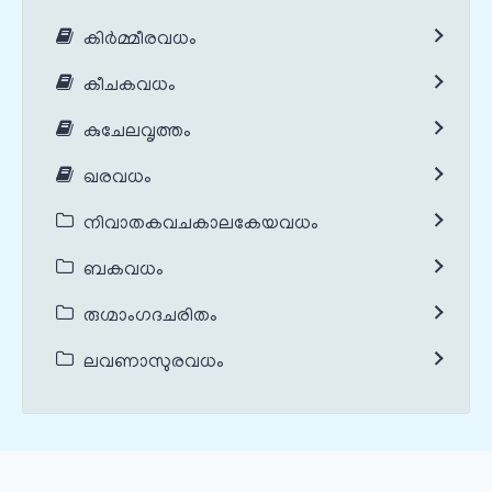
കിർമ്മീരവധം
കീചകവധം
കുചേലവൃത്തം
ഖരവധം
നിവാതകവചകാലകേയവധം
ബകവധം
രുഗ്മാംഗദചരിതം
ലവണാസുരവധം