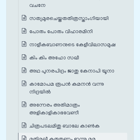
വചനേ
സത്യമുരചെയ്തതതിത്രസ്താംഗിയായി
പോരും പോരും വിഹാരമിനി
നാളീകബാണനുടെ കേളീവിലാസമുഷ
കിം കിം അഹോ സഖീ
അഥ പുനരപിദ്രം ജാതു കേനാപി യൂനാ
കാമോപമ രൂപൻ കമനൻ വന്നു
നിദ്രയിൽ
അന്നേരം അതിമാത്രം
അളികാളികാഭവേണീ
ചിത്രപടലമിതു ബാലേ കാൺക
മതിമുഖീ കരുതണം ഇന്നു മമ