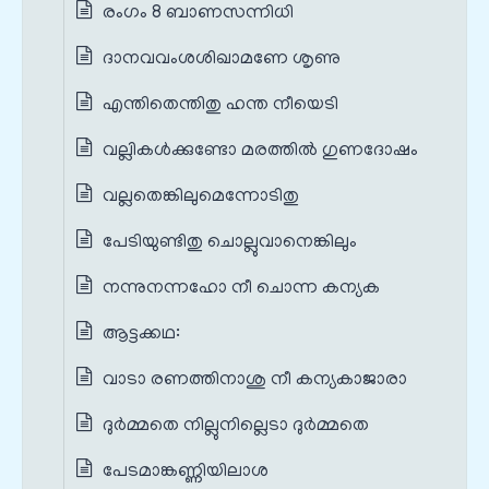
രംഗം 8 ബാണസന്നിധി
ദാനവവംശശിഖാമണേ ശൃണു
എന്തിതെന്തിതു ഹന്ത നീയെടി
വല്ലികൾക്കുണ്ടോ മരത്തിൽ ഗുണദോഷം
വല്ലതെങ്കിലുമെന്നോടിതു
പേടിയുണ്ടിതു ചൊല്ലുവാനെങ്കിലും
നന്നുനന്നഹോ നീ ചൊന്ന കന്യക
ആട്ടക്കഥ:
വാടാ രണത്തിനാശു നീ കന്യകാജാരാ
ദുർമ്മതെ നില്ലുനില്ലെടാ ദുർമ്മതെ
പേടമാങ്കണ്ണിയിലാശ