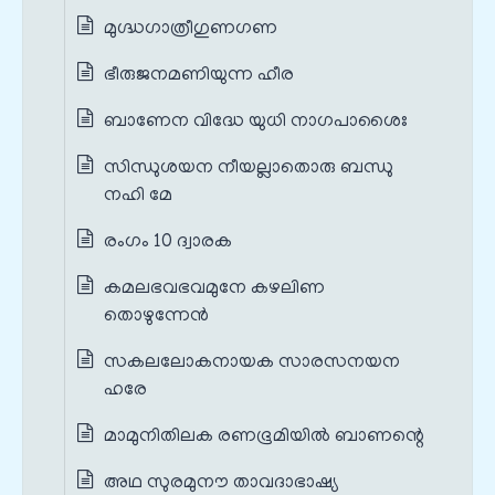
മുഗ്ദ്ധഗാത്രീഗുണഗണ
ഭീരുജനമണിയുന്ന ഹീര
ബാണേന വിദ്ധേ യുധി നാഗപാശൈഃ
സിന്ധുശയന നീയല്ലാതൊരു ബന്ധു
നഹി മേ
രംഗം 10 ദ്വാരക
കമലഭവഭവമുനേ കഴലിണ
തൊഴുന്നേൻ
സകലലോകനായക സാരസനയന
ഹരേ
മാമുനിതിലക രണഭൂമിയിൽ ബാണന്റെ
അഥ സുരമുനൗ താവദാഭാഷ്യ