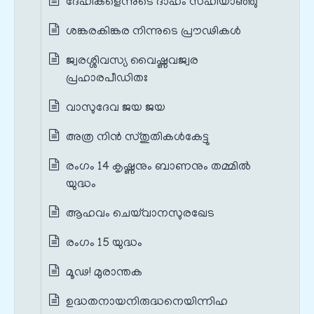
ദേഹികളെന്നുടെ ദാഹം സഹിയാഞ്ഞു
ശങ്കരകിങ്കര നിന്നുടെ പ്രൗഢികൾ
ജ്വരശ്ശിവസ്യ വൈഷ്ണവജ്വര
പ്രഹാരപീഡിതഃ
വാസുദേവ ജയ ജയ
അത്ര നിൻ സ്തുതികൾകേട്ടു
രംഗം 14 കൃഷ്ണനും ബാണനും തമ്മിൽ
യുദ്ധം
ആഹവം ചെയ്‌വാനസുരഖേട
രംഗം 15 യുദ്ധം
മൂഢ! മുരാന്തക
ഉദ്ധതനായനിരുദ്ധനെയിന്നിഹ