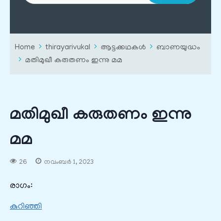
Home
thirayarivukal
ആട്ടക്കഥകൾ
ബാണയുദ്ധം
മതിമുഖീ കരുതണം ഇന്നു മമ
മതിമുഖീ കരുതണം ഇന്നു
മമ
26
നവംബർ 1, 2023
രാഗം:
കുറിഞ്ഞി