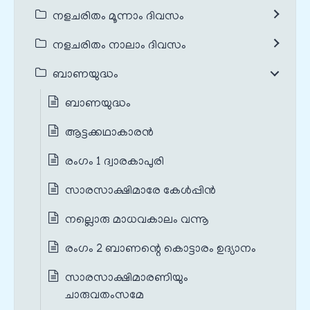
നളചരിതം മൂന്നാം ദിവസം
നളചരിതം നാലാം ദിവസം
ബാണയുദ്ധം
ബാണയുദ്ധം
ആട്ടക്കഥാകാരൻ
രംഗം 1 ദ്വാരകാപുരി
സാരസാക്ഷിമാരേ കേൾപ്പിൻ
നല്ലൊരു മാധവകാലം വന്നൂ
രംഗം 2 ബാണന്റെ കൊട്ടാരം ഉദ്യാനം
സാരസാക്ഷിമാരണിയും
ചാരുവതംസമേ