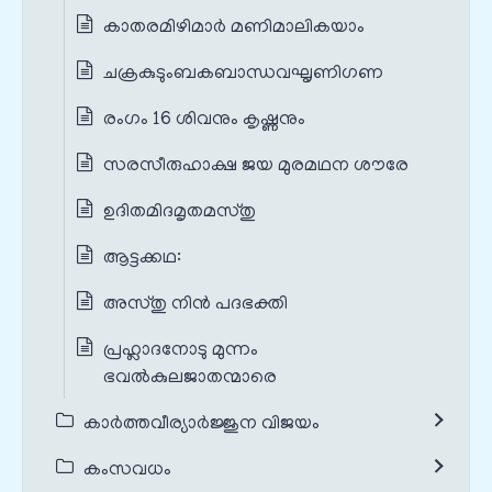
കാതരമിഴിമാർ മണിമാലികയാം
ചക്രകുടുംബകബാന്ധവഘൃണിഗണ
രംഗം 16 ശിവനും കൃഷ്ണനും
സരസീരുഹാക്ഷ ജയ മുരമഥന ശൗരേ
ഉദിതമിദമൃതമസ്തു
ആട്ടക്കഥ:
അസ്തു നിൻ പദഭക്തി
പ്രഹ്ലാദനോടു മുന്നം
ഭവൽകുലജാതന്മാരെ
കാർത്തവീര്യാർജ്ജുന വിജയം
കംസവധം