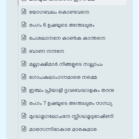
യോഗബലം കൊണ്ടവനെ
രംഗം 6 ഉഷയുടെ അന്തഃപ്പുരം
പേശലാനനേ കാൺക കാന്തനെ
ബാണ നന്ദനേ
മല്ലാക്ഷിമാർ നിങ്ങളുടെ സല്ലാപം
ഗോപകുലാംഗനമാരെ നമ്മെ
ഇത്ഥം പ്രിയാളി ദൃഢബദ്ധാളകം തദനു
രംഗം 7 ഉഷയുടെ അന്തഃപ്പുരം സന്ധ്യ
മുഗ്ദ്ധമൃഗലോചനേ സ്നിഗ്ദ്ധമൃദുഭാഷിണി
മാരസന്നിഭാകാര മാരകുമാര