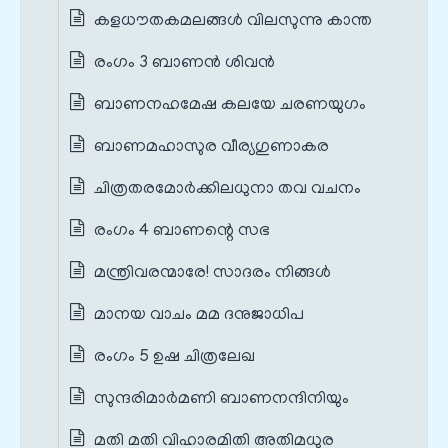
കളധൗതകമലങ്ങൾ വിലസുന്നു കാന്ത
രംഗം 3 ബാണൻ ശിവൻ
ബാണനഹമേഷ കലയേ ചരണയുഗം
ബാണമഹാസുര വീര്യഗുണാകര
ചിത്രതരമോർക്കിലധുനാ തവ വചനം
രംഗം 4 ബാണന്റെ സഭ
മന്ത്രിവരന്മാരേ! സാദരം നിങ്ങൾ
മാനയ വാചം മമ ദനുജാധിപ
രംഗം 5 ഉഷ ചിത്രലേഖ
സുന്ദരിമാർമണി ബാണനന്ദിനിയും
മതി മതി വിഹാരമിതി അതിമധുര