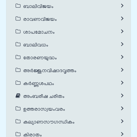
ബാലിവിജയം
രാവണവിജയം
ശാപമോചനം
ബാലിവധം
തോരണയുദ്ധം
അർജ്ജുനവിഷാദവൃത്തം
കർണ്ണശപഥം
അംബരീഷ ചരിതം
ഉത്തരാസ്വയംവരം
കല്യാണസൗഗന്ധികം
കിരാതം