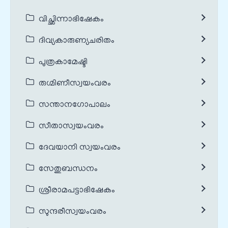
വിച്ഛിന്നാഭിഷേകം
ദിവ്യകാരുണ്യചരിതം
പുത്രകാമേഷ്ടി
രുഗ്മിണീസ്വയംവരം
സന്താനഗോപാലം
സീതാസ്വയംവരം
ദേവയാനി സ്വയംവരം
സേതുബന്ധനം
ശ്രീരാമപട്ടാഭിഷേകം
സുന്ദരീസ്വയംവരം