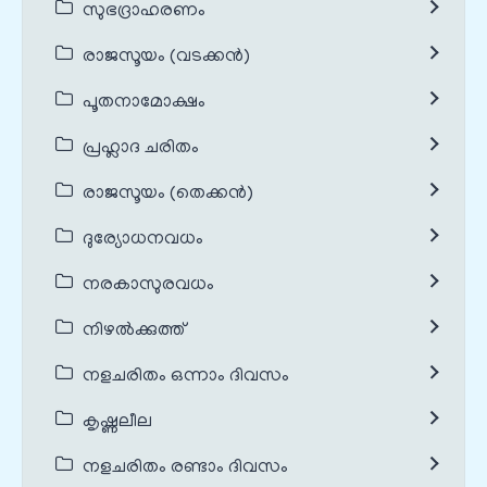
സുഭദ്രാഹരണം
രാജസൂയം (വടക്കൻ)
പൂതനാമോക്ഷം
പ്രഹ്ലാദ ചരിതം
രാജസൂയം (തെക്കൻ)
ദുര്യോധനവധം
നരകാസുരവധം
നിഴൽക്കുത്ത്
നളചരിതം ഒന്നാം ദിവസം
കൃഷ്ണലീല
നളചരിതം രണ്ടാം ദിവസം