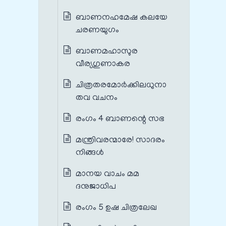
ബാണനഹമേഷ കലയേ
ചരണയുഗം
ബാണമഹാസുര
വീര്യഗുണാകര
ചിത്രതരമോർക്കിലധുനാ
തവ വചനം
രംഗം 4 ബാണന്റെ സഭ
മന്ത്രിവരന്മാരേ! സാദരം
നിങ്ങൾ
മാനയ വാചം മമ
ദനുജാധിപ
രംഗം 5 ഉഷ ചിത്രലേഖ