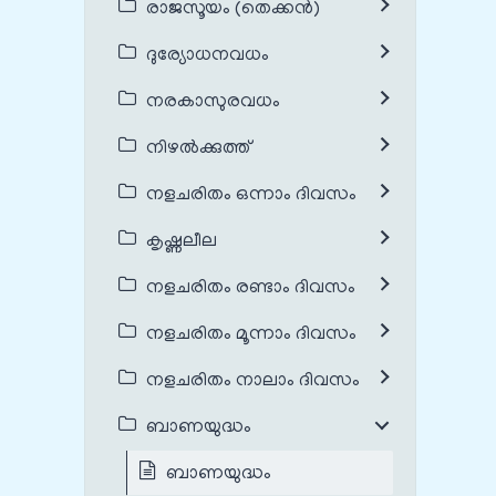
രാജസൂയം (തെക്കൻ)
ദുര്യോധനവധം
നരകാസുരവധം
നിഴൽക്കുത്ത്
നളചരിതം ഒന്നാം ദിവസം
കൃഷ്ണലീല
നളചരിതം രണ്ടാം ദിവസം
നളചരിതം മൂന്നാം ദിവസം
നളചരിതം നാലാം ദിവസം
ബാണയുദ്ധം
ബാണയുദ്ധം