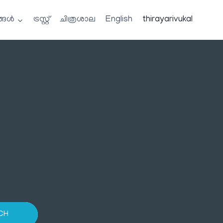
്ങൾ
ട്രസ്റ്റ്
ചിത്രശാല
English
thirayarivukal