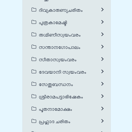
ദിവ്യകാരുണ്യചരിതം
പുത്രകാമേഷ്ടി
രുഗ്മിണീസ്വയംവരം
സന്താനഗോപാലം
സീതാസ്വയംവരം
ദേവയാനി സ്വയംവരം
സേതുബന്ധനം
ശ്രീരാമപട്ടാഭിഷേകം
പൂതനാമോക്ഷം
പ്രഹ്ലാദ ചരിതം