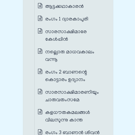
ആട്ടക്കഥാകാരൻ
രംഗം 1 ദ്വാരകാപുരി
സാരസാക്ഷിമാരേ
കേൾപ്പിൻ
നല്ലൊരു മാധവകാലം
വന്നൂ
രംഗം 2 ബാണന്റെ
കൊട്ടാരം ഉദ്യാനം
സാരസാക്ഷിമാരണിയും
ചാരുവതംസമേ
കളധൗതകമലങ്ങൾ
വിലസുന്നു കാന്ത
രംഗം 3 ബാണൻ ശിവൻ