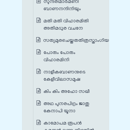
സുന്ദരിമാർമണി
ബാണനന്ദിനിയും
മതി മതി വിഹാരമിതി
അതിമധുര വചനേ
സത്യമുരചെയ്തതതിത്രസ്താംഗിയായി
പോരും പോരും
വിഹാരമിനി
നാളീകബാണനുടെ
കേളീവിലാസമുഷ
കിം കിം അഹോ സഖീ
അഥ പുനരപിദ്രം ജാതു
കേനാപി യൂനാ
കാമോപമ രൂപൻ