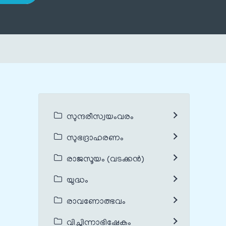
സുന്ദരീസ്വയംവരം
സുഭദ്രാഹരണം
രാജസൂയം (വടക്കൻ)
യുദ്ധം
രാവണോത്ഭവം
വിച്ഛിന്നാഭിഷേകം