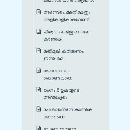
കമനൻ വന്നു നിദ്രയിൽ
അന്നേരം അതിമാത്രം
അളികാളികാഭവേണീ
ചിത്രപടലമിതു ബാലേ
കാൺക
മതിമുഖീ കരുതണം
ഇന്നു മമ
യോഗബലം
കൊണ്ടവനെ
രംഗം 6 ഉഷയുടെ
അന്തഃപ്പുരം
പേശലാനനേ കാൺക
കാന്തനെ
ബാണ നന്ദനേ