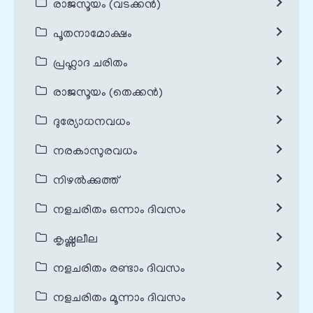
രാജസൂയം (വടക്കൻ)
പൂതനാമോക്ഷം
പ്രഹ്ലാദ ചരിതം
രാജസൂയം (തെക്കൻ)
ദുര്യോധനവധം
നരകാസുരവധം
നിഴൽക്കുത്ത്
നളചരിതം ഒന്നാം ദിവസം
കൃഷ്ണലീല
നളചരിതം രണ്ടാം ദിവസം
നളചരിതം മൂന്നാം ദിവസം