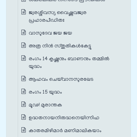
ശങ്കരകിങ്കര നിന്നുടെ പ്രൗഢികൾ
ജ്വരശ്ശിവസ്യ വൈഷ്ണവജ്വര
പ്രഹാരപീഡിതഃ
വാസുദേവ ജയ ജയ
അത്ര നിൻ സ്തുതികൾകേട്ടു
രംഗം 14 കൃഷ്ണനും ബാണനും തമ്മിൽ
യുദ്ധം
ആഹവം ചെയ്‌വാനസുരഖേട
രംഗം 15 യുദ്ധം
മൂഢ! മുരാന്തക
ഉദ്ധതനായനിരുദ്ധനെയിന്നിഹ
കാതരമിഴിമാർ മണിമാലികയാം