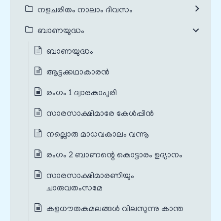
നളചരിതം നാലാം ദിവസം
ബാണയുദ്ധം
ബാണയുദ്ധം
ആട്ടക്കഥാകാരൻ
രംഗം 1 ദ്വാരകാപുരി
സാരസാക്ഷിമാരേ കേൾപ്പിൻ
നല്ലൊരു മാധവകാലം വന്നൂ
രംഗം 2 ബാണന്റെ കൊട്ടാരം ഉദ്യാനം
സാരസാക്ഷിമാരണിയും
ചാരുവതംസമേ
കളധൗതകമലങ്ങൾ വിലസുന്നു കാന്ത