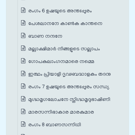
രംഗം 6 ഉഷയുടെ അന്തഃപ്പുരം
പേശലാനനേ കാൺക കാന്തനെ
ബാണ നന്ദനേ
മല്ലാക്ഷിമാർ നിങ്ങളുടെ സല്ലാപം
ഗോപകുലാംഗനമാരെ നമ്മെ
ഇത്ഥം പ്രിയാളി ദൃഢബദ്ധാളകം തദനു
രംഗം 7 ഉഷയുടെ അന്തഃപ്പുരം സന്ധ്യ
മുഗ്ദ്ധമൃഗലോചനേ സ്നിഗ്ദ്ധമൃദുഭാഷിണി
മാരസന്നിഭാകാര മാരകുമാര
രംഗം 8 ബാണസന്നിധി