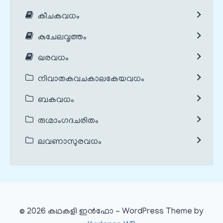
കീചകവധം
കുചേലവൃത്തം
ഖരവധം
നിവാതകവചകാലകേയവധം
ബകവധം
രുഗ്മാംഗദചരിതം
ലവണാസുരവധം
© 2026 കഥകളി ഇൻഫോ - WordPress Theme by