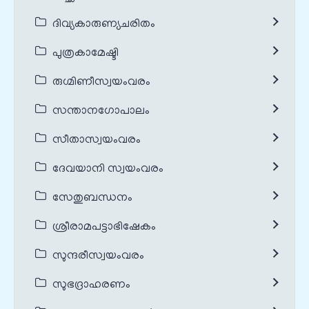
ദിവ്യകാരുണ്യചരിതം
പുത്രകാമേഷ്ടി
രുഗ്മിണീസ്വയംവരം
സന്താനഗോപാലം
സീതാസ്വയംവരം
ദേവയാനി സ്വയംവരം
സേതുബന്ധനം
ശ്രീരാമപട്ടാഭിഷേകം
സുന്ദരീസ്വയംവരം
സുഭദ്രാഹരണം