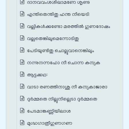
ദാനവവംശശിഖാമണേ ശൃണു
എന്തിതെന്തിതു ഹന്ത നീയെടി
വല്ലികൾക്കുണ്ടോ മരത്തിൽ ഗുണദോഷം
വല്ലതെങ്കിലുമെന്നോടിതു
പേടിയുണ്ടിതു ചൊല്ലുവാനെങ്കിലും
നന്നുനന്നഹോ നീ ചൊന്ന കന്യക
ആട്ടക്കഥ:
വാടാ രണത്തിനാശു നീ കന്യകാജാരാ
ദുർമ്മതെ നില്ലുനില്ലെടാ ദുർമ്മതെ
പേടമാങ്കണ്ണിയിലാശ
മുഗ്ദ്ധഗാത്രീഗുണഗണ