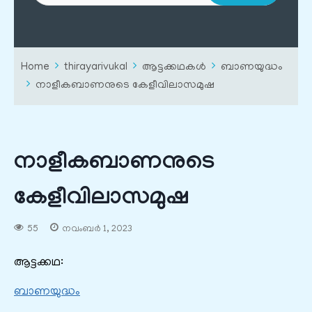
Home
thirayarivukal
ആട്ടക്കഥകൾ
ബാണയുദ്ധം
നാളീകബാണനുടെ കേളീവിലാസമുഷ
നാളീകബാണനുടെ
കേളീവിലാസമുഷ
55
നവംബർ 1, 2023
ആട്ടക്കഥ:
ബാണയുദ്ധം