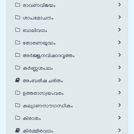
രാവണവിജയം
ശാപമോചനം
ബാലിവധം
തോരണയുദ്ധം
അർജ്ജുനവിഷാദവൃത്തം
കർണ്ണശപഥം
അംബരീഷ ചരിതം
ഉത്തരാസ്വയംവരം
കല്യാണസൗഗന്ധികം
കിരാതം
കിർമ്മീരവധം