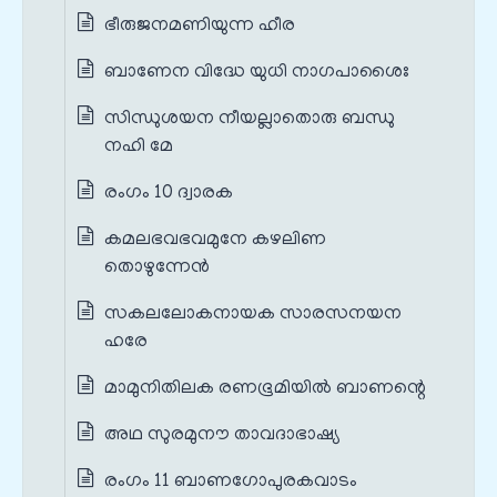
ഭീരുജനമണിയുന്ന ഹീര
ബാണേന വിദ്ധേ യുധി നാഗപാശൈഃ
സിന്ധുശയന നീയല്ലാതൊരു ബന്ധു
നഹി മേ
രംഗം 10 ദ്വാരക
കമലഭവഭവമുനേ കഴലിണ
തൊഴുന്നേൻ
സകലലോകനായക സാരസനയന
ഹരേ
മാമുനിതിലക രണഭൂമിയിൽ ബാണന്റെ
അഥ സുരമുനൗ താവദാഭാഷ്യ
രംഗം 11 ബാണഗോപുരകവാടം