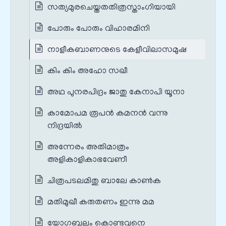
സത്യമുരചെയ്തതതിത്രസ്താംഗിയായി
പോരും പോരും വിഹാരമിനി
നാളീകബാണനുടെ കേളീവിലാസമുഷ
കിം കിം അഹോ സഖീ
അഥ പുനരപിദ്രം ജാതു കേനാപി യൂനാ
കാമോപമ രൂപൻ കമനൻ വന്നു
നിദ്രയിൽ
അന്നേരം അതിമാത്രം
അളികാളികാഭവേണീ
ചിത്രപടലമിതു ബാലേ കാൺക
മതിമുഖീ കരുതണം ഇന്നു മമ
യോഗബലം കൊണ്ടവനെ