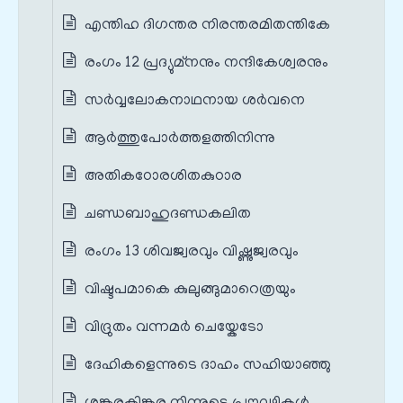
എന്തിഹ ദിഗന്തര നിരന്തരമിതന്തികേ
രംഗം 12 പ്രദ്യുമ്നനും നന്ദികേശ്വരനും
സർവ്വലോകനാഥനായ ശർവനെ
ആർത്തുപോർത്തളത്തിനിന്നു
അതികഠോരശിതകുഠാര
ചണ്ഡബാഹുദണ്ഡകലിത
രംഗം 13 ശിവജ്വരവും വിഷ്ണുജ്വരവും
വിഷ്ടപമാകെ കുലുങ്ങുമാറെത്രയും
വിദ്രുതം വന്നമർ ചെയ്കേടോ
ദേഹികളെന്നുടെ ദാഹം സഹിയാഞ്ഞു