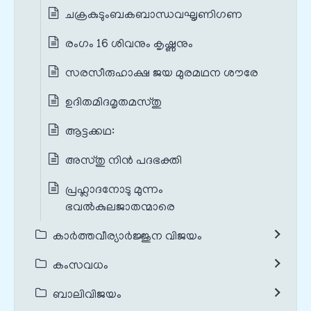
ചക്രകുടുംബകബാന്ധവഘൃണിഗണ
രംഗം 16 ശിവനും കൃഷ്ണനും
സരസീരുഹാക്ഷ ജയ മുരമഥന ശൗരേ
ഉദിതമിദമൃതമസ്തു
ആട്ടക്കഥ:
അസ്തു നിൻ പദഭക്തി
പ്രഹ്ലാദനോടു മുന്നം
ഭവൽകുലജാതന്മാരെ
കാർത്തവീര്യാർജ്ജുന വിജയം
കംസവധം
ബാലിവിജയം