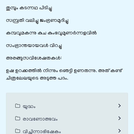
തുമ്പും കടന്നഥ പിടിച്ചു
സമ്പ്രതി വലിച്ചു ജംഭ്രണമുദിച്ചു
കമ്പവുമകന്നു കുച കുംഭവുമുണർന്നളവിൽ
സംഭ്രാന്തയായവൾ വിറച്ചു
അരങ്ങുസവിശേഷതകൾ:
ഉഷ ഉറക്കത്തിൽ നിന്നും ഞെട്ടി ഉണരുന്നു. അത് കണ്ട്
ചിത്രലേഖയുടെ അടുത്ത പദം.
യുദ്ധം
രാവണോത്ഭവം
വിച്ഛിന്നാഭിഷേകം