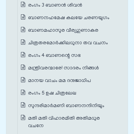
രംഗം 3 ബാണൻ ശിവൻ
ബാണനഹമേഷ കലയേ ചരണയുഗം
ബാണമഹാസുര വീര്യഗുണാകര
ചിത്രതരമോർക്കിലധുനാ തവ വചനം
രംഗം 4 ബാണന്റെ സഭ
മന്ത്രിവരന്മാരേ! സാദരം നിങ്ങൾ
മാനയ വാചം മമ ദനുജാധിപ
രംഗം 5 ഉഷ ചിത്രലേഖ
സുന്ദരിമാർമണി ബാണനന്ദിനിയും
മതി മതി വിഹാരമിതി അതിമധുര
വചനേ