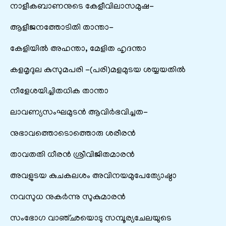
നാളീകബാണനുടെ കേളീവിലാസമുഷ-
ആളീജനത്തോടിതി താന്താ-
കേളിയിൽ അഹന്താ, മേളിത ഹൃദന്താ
കളമൃദുല കുസുമപരി -(പരി)മളമുടയ ശയ്യയതിൽ
നീളേശയിച്ചിതധിക താന്താ
ലാവണ്യസംഘമുടൻ ആവിർഭവിച്ചത-
നുഭാവത്തൊടൊത്തൊരു ശരീരൻ
താവതതി ധീരൻ ശ്രീവിജിതമാരൻ
അവളുടയ കുചകലശം അവിനയമുപേത്യോഷ്ഠാ
നവസുധ നുകർന്നു സുകുമാരൻ
സംഭോഗ വാഞ്ഛയൊടു സമ്പൂര്യചേലയുടെ