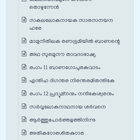
തൊഴുന്നേൻ
സകലലോകനായക സാരസനയന
ഹരേ
മാമുനിതിലക രണഭൂമിയിൽ ബാണന്റെ
അഥ സുരമുനൗ താവദാഭാഷ്യ
രംഗം 11 ബാണഗോപുരകവാടം
എന്തിഹ ദിഗന്തര നിരന്തരമിതന്തികേ
രംഗം 12 പ്രദ്യുമ്നനും നന്ദികേശ്വരനും
സർവ്വലോകനാഥനായ ശർവനെ
ആർത്തുപോർത്തളത്തിനിന്നു
അതികഠോരശിതകുഠാര