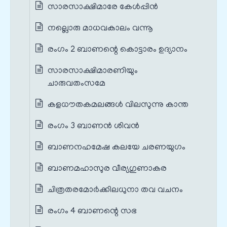
സാരസാക്ഷിമാരേ കേൾപ്പിൻ
നല്ലൊരു മാധവകാലം വന്നൂ
രംഗം 2 ബാണന്റെ കൊട്ടാരം ഉദ്യാനം
സാരസാക്ഷിമാരണിയും
ചാരുവതംസമേ
കളധൗതകമലങ്ങൾ വിലസുന്നു കാന്ത
രംഗം 3 ബാണൻ ശിവൻ
ബാണനഹമേഷ കലയേ ചരണയുഗം
ബാണമഹാസുര വീര്യഗുണാകര
ചിത്രതരമോർക്കിലധുനാ തവ വചനം
രംഗം 4 ബാണന്റെ സഭ