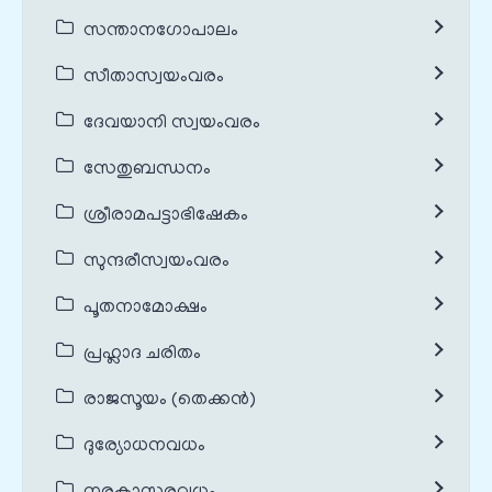
സന്താനഗോപാലം
സീതാസ്വയംവരം
ദേവയാനി സ്വയംവരം
സേതുബന്ധനം
ശ്രീരാമപട്ടാഭിഷേകം
സുന്ദരീസ്വയംവരം
പൂതനാമോക്ഷം
പ്രഹ്ലാദ ചരിതം
രാജസൂയം (തെക്കൻ)
ദുര്യോധനവധം