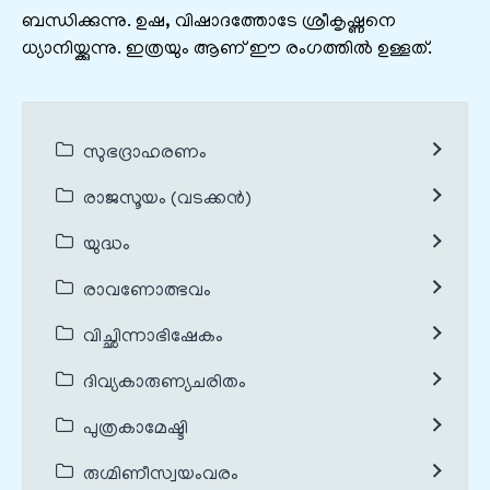
ബന്ധിക്കുന്നു. ഉഷ, വിഷാദത്തോടേ ശ്രീകൃഷ്ണനെ
ധ്യാനിയ്ക്കുന്നു. ഇത്രയും ആണ് ഈ രംഗത്തിൽ ഉള്ളത്.
സുഭദ്രാഹരണം
രാജസൂയം (വടക്കൻ)
യുദ്ധം
രാവണോത്ഭവം
വിച്ഛിന്നാഭിഷേകം
ദിവ്യകാരുണ്യചരിതം
പുത്രകാമേഷ്ടി
രുഗ്മിണീസ്വയംവരം