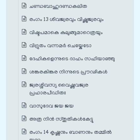
ചണ്ഡബാഹുദണ്ഡകലിത
രംഗം 13 ശിവജ്വരവും വിഷ്ണുജ്വരവും
വിഷ്ടപമാകെ കുലുങ്ങുമാറെത്രയും
വിദ്രുതം വന്നമർ ചെയ്കേടോ
ദേഹികളെന്നുടെ ദാഹം സഹിയാഞ്ഞു
ശങ്കരകിങ്കര നിന്നുടെ പ്രൗഢികൾ
ജ്വരശ്ശിവസ്യ വൈഷ്ണവജ്വര
പ്രഹാരപീഡിതഃ
വാസുദേവ ജയ ജയ
അത്ര നിൻ സ്തുതികൾകേട്ടു
രംഗം 14 കൃഷ്ണനും ബാണനും തമ്മിൽ