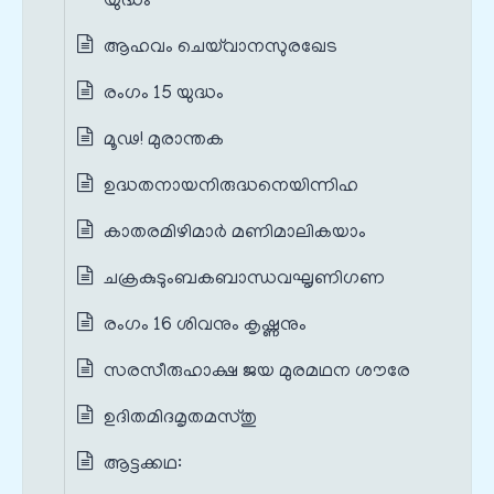
യുദ്ധം
ആഹവം ചെയ്‌വാനസുരഖേട
രംഗം 15 യുദ്ധം
മൂഢ! മുരാന്തക
ഉദ്ധതനായനിരുദ്ധനെയിന്നിഹ
കാതരമിഴിമാർ മണിമാലികയാം
ചക്രകുടുംബകബാന്ധവഘൃണിഗണ
രംഗം 16 ശിവനും കൃഷ്ണനും
സരസീരുഹാക്ഷ ജയ മുരമഥന ശൗരേ
ഉദിതമിദമൃതമസ്തു
ആട്ടക്കഥ: