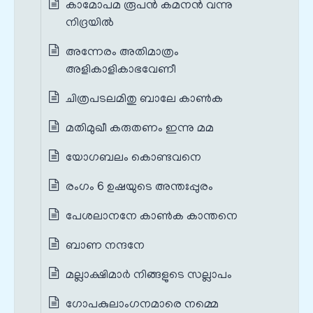
കാമോപമ രൂപൻ കമനൻ വന്നു
നിദ്രയിൽ
അന്നേരം അതിമാത്രം
അളികാളികാഭവേണീ
ചിത്രപടലമിതു ബാലേ കാൺക
മതിമുഖീ കരുതണം ഇന്നു മമ
യോഗബലം കൊണ്ടവനെ
രംഗം 6 ഉഷയുടെ അന്തഃപ്പുരം
പേശലാനനേ കാൺക കാന്തനെ
ബാണ നന്ദനേ
മല്ലാക്ഷിമാർ നിങ്ങളുടെ സല്ലാപം
ഗോപകുലാംഗനമാരെ നമ്മെ