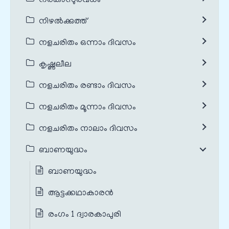
നരകാസുരവധം
നിഴൽക്കുത്ത്
നളചരിതം ഒന്നാം ദിവസം
കൃഷ്ണലീല
നളചരിതം രണ്ടാം ദിവസം
നളചരിതം മൂന്നാം ദിവസം
നളചരിതം നാലാം ദിവസം
ബാണയുദ്ധം
ബാണയുദ്ധം
ആട്ടക്കഥാകാരൻ
രംഗം 1 ദ്വാരകാപുരി