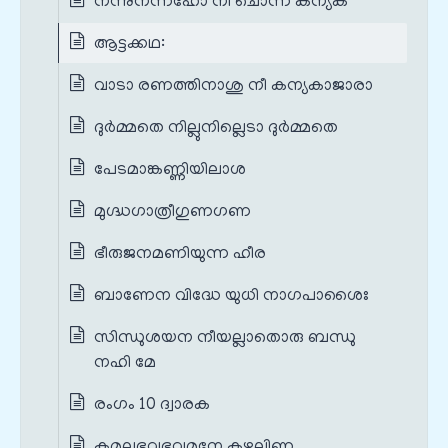
നന്നുനന്നഹോ നീ ചൊന്ന കന്യക
ആട്ടക്കഥ:
വാടാ രണത്തിനാശു നീ കന്യകാജാരാ
ദുർമ്മതെ നില്ലുനില്ലെടാ ദുർമ്മതെ
പേടമാങ്കണ്ണിയിലാശ
മുഗ്ദ്ധഗാത്രീഗുണഗണ
ഭീരുജനമണിയുന്ന ഹീര
ബാണേന വിദ്ധേ യുധി നാഗപാശൈഃ
സിന്ധുശയന നീയല്ലാതൊരു ബന്ധു
നഹി മേ
രംഗം 10 ദ്വാരക
കമലഭവഭവമുനേ കഴലിണ