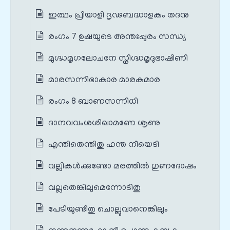
ഇത്ഥം പ്രിയാളി ദൃഢബദ്ധാളകം തദനു
രംഗം 7 ഉഷയുടെ അന്തഃപ്പുരം സന്ധ്യ
മുഗ്ദ്ധമൃഗലോചനേ സ്നിഗ്ദ്ധമൃദുഭാഷിണി
മാരസന്നിഭാകാര മാരകുമാര
രംഗം 8 ബാണസന്നിധി
ദാനവവംശശിഖാമണേ ശൃണു
എന്തിതെന്തിതു ഹന്ത നീയെടി
വല്ലികൾക്കുണ്ടോ മരത്തിൽ ഗുണദോഷം
വല്ലതെങ്കിലുമെന്നോടിതു
പേടിയുണ്ടിതു ചൊല്ലുവാനെങ്കിലും