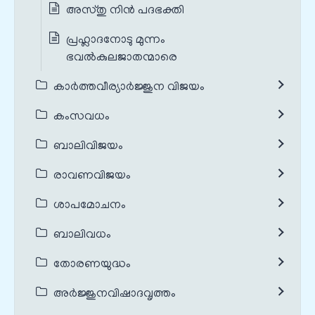
അസ്തു നിൻ പദഭക്തി
പ്രഹ്ലാദനോടു മുന്നം
ഭവൽകുലജാതന്മാരെ
കാർത്തവീര്യാർജ്ജുന വിജയം
കംസവധം
ബാലിവിജയം
രാവണവിജയം
ശാപമോചനം
ബാലിവധം
തോരണയുദ്ധം
അർജ്ജുനവിഷാദവൃത്തം