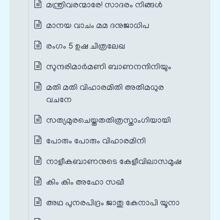
മന്ത്രിവരന്മാരേ! സാദരം നിങ്ങൾ
മാനയ വാചം മമ ദനുജാധിപ
രംഗം 5 ഉഷ ചിത്രലേഖ
സുന്ദരിമാർമണി ബാണനന്ദിനിയും
മതി മതി വിഹാരമിതി അതിമധുര
വചനേ
സത്യമുരചെയ്തതതിത്രസ്താംഗിയായി
പോരും പോരും വിഹാരമിനി
നാളീകബാണനുടെ കേളീവിലാസമുഷ
കിം കിം അഹോ സഖീ
അഥ പുനരപിദ്രം ജാതു കേനാപി യൂനാ