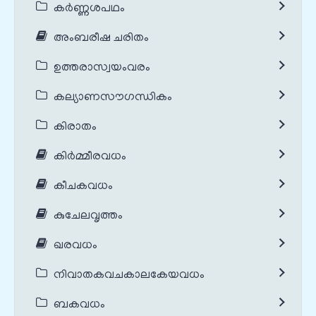
കർണ്ണശപഥം
അംബരീഷ ചരിതം
ഉത്തരാസ്വയംവരം
കല്യാണസൗഗന്ധികം
കിരാതം
കിർമ്മീരവധം
കീചകവധം
കുചേലവൃത്തം
ഖരവധം
നിവാതകവചകാലകേയവധം
ബകവധം