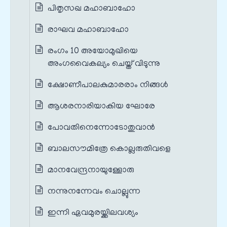
പിതൃസഖ മഹാബാഹോ
രാഘവ മഹാബാഹോ
രംഗം 10 അയോമുഖിയെ
അംഗവൈകല്യം ചെയ്ത് വിടുന്നു
ക്ഷോണീപാലകുമാരരാം നിങ്ങൾ
ആശരനാരിയാകിയ ഘോരേ
പോവതിനെന്നോടോതുവാൻ
ബാലസൗമിത്രേ കൊല്ലരുതിവളെ
മാനവേന്ദ്രനായുള്ളോരു
നന്നുനന്നേവം ചൊല്ലുന്ന
ഇന്നി ഏവമുരയ്ക്കിലവശ്യം