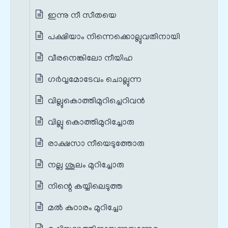
ഇന്നു നീ സീതയെ
പക്ഷിയാം നിന്നെക്കൊല്ലുവതിനായി
വീരനെങ്കിലോ നീയിഹ
ഗർവ്വമോടേവം ചൊല്ലുന്ന
വില്ലുകൊത്തിമുറിച്ചെറിവൻ
വില്ലു കൊത്തിമുറിച്ചോരു
രാക്ഷസാ നീയെടുത്തോരു
നല്ല ശൂലം മുറിച്ചോരു
നിന്റെ കയ്യിലെടുത്ത
മൽ കുഠാരം മുറിച്ചോ