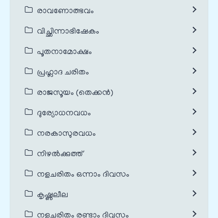
രാവണോത്ഭവം
വിച്ഛിന്നാഭിഷേകം
പൂതനാമോക്ഷം
പ്രഹ്ലാദ ചരിതം
രാജസൂയം (തെക്കൻ)
ദുര്യോധനവധം
നരകാസുരവധം
നിഴൽക്കുത്ത്
നളചരിതം ഒന്നാം ദിവസം
കൃഷ്ണലീല
നളചരിതം രണ്ടാം ദിവസം