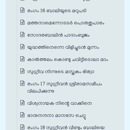
രംഗം 16 ബാലിയുടെ മറുപടി
മത്തനാമെന്നോടടര്‍ പൊരുതുപാരം
സോദരബാലിന്‍ പാദാംബുജം
യുദ്ധത്തിനെന്നെ വിളിച്ചുടന്‍ മുന്നം
കാല്‍ത്തലം കൊണ്ടു ചവിട്ടീടൊലാ മാം
സുഗ്രീവ നിന്നുടെ മസ്തകം ഭിത്വാ
രംഗം 17 സുഗ്രീവൻ ശ്രീരാമസമീപം
വിലപിക്കുന്നു
വിശ്വനായക നിന്റെ വാക്കിനെ
ഭാനുനന്ദനാ മാനസേ ചെറ്റു
രംഗം 18 സുഗ്രീവൻ വീണ്ടും ബാലിയെ