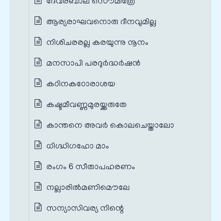
ദേവരബാല സൌമിത്രേ
ആര്യരാഘവനൊരു ദീനവുമില്ല
നിശിചരരല്ല കരയുന്നു നൂനം
മനസാപി പരദുര്‍ദ്ധര്‍ഷന്‍
കഠിനകഠോരാശയ
കഷ്ടമീവണ്ണമുരയ്ക്കരുതേ
കാന്തനെ അവര്‍ കൊലചെയ്താലോ
ധിഗ്ദ്ധിഗഹോ മാം
രംഗം 6 സീതാപഹരണം
നല്ലാരില്‍മണിമൌലേ
സന്യാസിവര്യ നിന്റെ