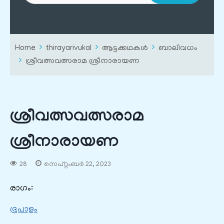
Home
thirayarivukal
ആട്ടക്കഥകൾ
ബാലിവധം
ശ്രീവത്സവത്സരാമ ശ്രീനാരായണ
ശ്രീവത്സവത്സരാമ
ശ്രീനാരായണ
28
സെപ്റ്റംബർ 22, 2023
രാഗം:
ഭൂപാളം