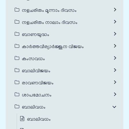
നളചരിതം മൂന്നാം ദിവസം
നളചരിതം നാലാം ദിവസം
ബാണയുദ്ധം
കാർത്തവീര്യാർജ്ജുന വിജയം
കംസവധം
ബാലിവിജയം
രാവണവിജയം
ശാപമോചനം
ബാലിവധം
ബാലിവധം