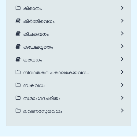
കിരാതം
കിർമ്മീരവധം
കീചകവധം
കുചേലവൃത്തം
ഖരവധം
നിവാതകവചകാലകേയവധം
ബകവധം
രുഗ്മാംഗദചരിതം
ലവണാസുരവധം