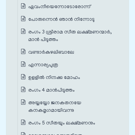
ഏവംനീയെന്നോടോരോന്ന്
പോരുന്നെന്‍ ഞാന്‍ നിന്നോടു
രംഗം 3 ശ്രീരാമ സീത ലക്ഷ്മണന്മാർ,
മാൻ പിടുത്തം
വണ്ടാര്‍കുഴലിബാലേ
എന്നാര്യപുത്ര
ഉളളില്‍ നിനക്കു മോഹം
രംഗം 4 മാൻപിടുത്തം
അയ്യയ്യോ ജനകതനയേ
കനകമൃഗമായിവന്നു
രംഗം 5 സീതയും ലക്ഷ്മണനും