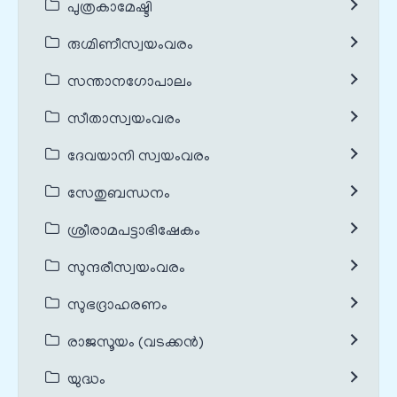
പുത്രകാമേഷ്ടി
രുഗ്മിണീസ്വയംവരം
സന്താനഗോപാലം
സീതാസ്വയംവരം
ദേവയാനി സ്വയംവരം
സേതുബന്ധനം
ശ്രീരാമപട്ടാഭിഷേകം
സുന്ദരീസ്വയംവരം
സുഭദ്രാഹരണം
രാജസൂയം (വടക്കൻ)
യുദ്ധം