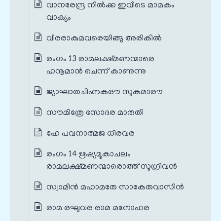
വാനരേന്ദ്ര നിൽക്ക ഇവിടെ മാമകം
വാക്യം
വീരരാകുമവരെയിങ്ങു അരികിൽ
രംഗം 13 രാമലക്ഷ്മണന്മാരെ
ഹനൂമാൻ ചെന്ന് കാണുന്നു
ജ്യാഘാതചിഹ്നകരൗ സുകുമാരൗ
സൗമിത്രേ സോദര മാരുതി
ഹേ പവനാത്മജ ധീരവര
രംഗം 14 ഋഷ്യമൂകാചലം
രാമലക്ഷ്മണന്മാരൊത്ത് സുഗ്രീവൻ
സ്വാമിൻ മഹാമതേ സാകേതവാസിൻ
രാമ രഘുവര രാമ മനോഹര