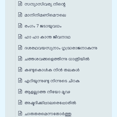
സന്യാസിവര്യ നിന്റെ
മാനിനിമണിമൌലെ
രംഗം 7 ജടായുവധം
ഹാ ഹാ കാന്ത ജീവനാഥ
ദശരഥവയസ്യനാം ഗൃദ്ധ്രരാജനാകുന്നു
ചത്തശവങ്ങളെത്തിന്നു ധാത്രിയില്‍
കണ്ടുകൊൾക നിൻ തലകൾ
എറിയുന്നുണ്ടു നിന്നുടെ ചിറകു
ആളല്ലാത്ത നീയോ മൂഢ
അഷ്ടദിക്ക്പ്പാലരെപ്പോരിൽ
ചാരുതരമെന്നതോർത്തു