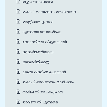
ആട്ടക്കഥാകാരൻ
രംഗം 1 രാവണനും അകമ്പനനും
രാത്രിഞ്ചരപുംഗവ
എന്നുടയ സോദരിയെ
സോദരിയെ വികൃതയായി
സുന്ദരിമണിയായ
തണ്ടാരില്‍മാതു
ധന്യേ വസിക്ക പോയ് നീ
രംഗം 2 രാവണനും മാരീചനും
മാരീച നിശാചരപുംഗവ
രാവണ നീ എന്നുടെ