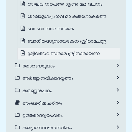
രാഘവ നരപതേ ശൃണു മമ വചനം
ശാഖാമൃഗപുംഗവ മാ കുരുശോകത്തെ
ഹാ ഹാ നാഥ നായക
ബാധിതസ്യസായകേന ശ്രീരാമചന്ദ്ര
ശ്രീവത്സവത്സരാമ ശ്രീനാരായണ
തോരണയുദ്ധം
അർജ്ജുനവിഷാദവൃത്തം
കർണ്ണശപഥം
അംബരീഷ ചരിതം
ഉത്തരാസ്വയംവരം
കല്യാണസൗഗന്ധികം