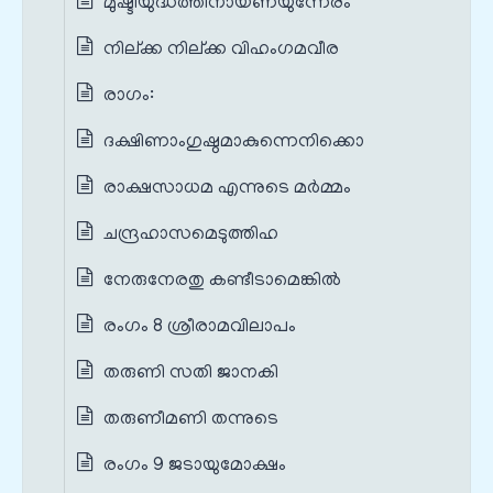
മുഷ്ടിയുദ്ധത്തിനായണയുന്നേരം
നില്ക്ക നില്ക്ക വിഹം‌ഗമവീര
രാഗം:
ദക്ഷിണാംഗുഷ്ഠമാകുന്നെനിക്കൊ
രാക്ഷസാധമ എന്നുടെ മര്‍മ്മം
ചന്ദ്രഹാസമെടുത്തിഹ
നേരുനേരതു കണ്ടീടാമെങ്കിൽ
രംഗം 8 ശ്രീരാമവിലാപം
തരുണി സതി ജാനകി
തരുണീമണി തന്നുടെ
രംഗം 9 ജടായുമോക്ഷം