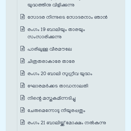
യുദ്ധത്തിനു വിളിക്കുന്നു
സോദര നിന്നുടെ സോദരനാം ഞാൻ
രംഗം 19 ബാലിയും താരയും
സംസാരിക്കുന്നു
പാരിലുള്ള വീരമൗലേ
ചിത്രതരാകാരേ താരേ
രംഗം 20 ബാലി സുഗ്രീവ യുദ്ധം
ഘോരമർക്കട താഡനാലതി
നിന്റെ മസ്തകമിന്നടിച്ചു
ചേരുമെന്നോടു നീയുരപ്പതും
രംഗം 21 ബാലിയ്ക്ക് മോക്ഷം നൽകുന്നു