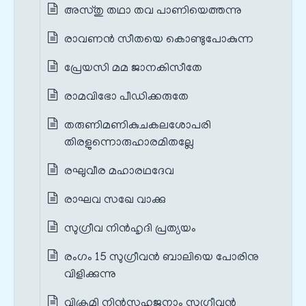
അസ്തു തഥാ തവ പാണിയെത്തന്നു
രാവണൻ സീതയെ കൊണ്ടുപോകുന്ന
പ്രേയസി മമ ജാനകിസീതേ
രാമവിഭോ പീഡിക്കരുതേ
തരുണിമണികുചകലശോപരി
തിരളുന്നൊരുഹാരമിതല്ലേ
രഘുവീര മഹാരഥദേവ
രാഘവ സഖേ വാക്കു
സുഗ്രീവ നിന്‍‌ഹൃദി പ്രത്യയം
രംഗം 15 സുഗ്രീവൻ ബാലിയെ പോരിനു
വിളിക്കുന്നു
വിക്രമി നിന്‍സഹജനാം സുഗ്രീവന്‍