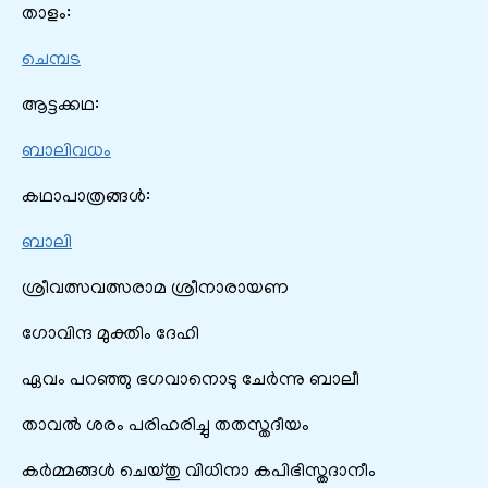
താളം:
ചെമ്പട
ആട്ടക്കഥ:
ബാലിവധം
കഥാപാത്രങ്ങൾ:
ബാലി
ശ്രീവത്സവത്സരാമ ശ്രീനാരായണ
ഗോവിന്ദ മുക്തിം ദേഹി
ഏവം പറഞ്ഞു ഭഗവാനൊടു ചേർന്നു ബാലീ
താവൽ ശരം പരിഹരിച്ചു തതസ്തദീയം
കർമ്മങ്ങൾ ചെയ്തു വിധിനാ കപിഭിസ്തദാനീം