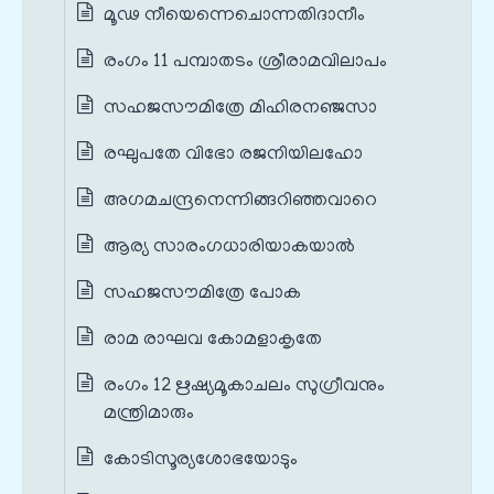
മൂഢ നീയെന്നെചൊന്നതിദാനീം
രംഗം 11 പമ്പാതടം ശ്രീരാമവിലാപം
സഹജസൗമിത്രേ മിഹിരനഞ്ജസാ
രഘുപതേ വിഭോ രജനിയിലഹോ
അഗമചന്ദ്രനെന്നിങ്ങറിഞ്ഞവാറെ
ആര്യ സാരംഗധാരിയാകയാൽ
സഹജസൗമിത്രേ പോക
രാമ രാഘവ കോമളാകൃതേ
രംഗം 12 ഋഷ്യമൂകാചലം സുഗ്രീവനും
മന്ത്രിമാരും
കോടിസൂര്യശോഭയോടും