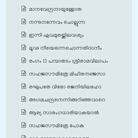
മാനവേന്ദ്രനായുള്ളോരു
നന്നുനന്നേവം ചൊല്ലുന്ന
ഇന്നി ഏവമുരയ്ക്കിലവശ്യം
മൂഢ നീയെന്നെചൊന്നതിദാനീം
രംഗം 11 പമ്പാതടം ശ്രീരാമവിലാപം
സഹജസൗമിത്രേ മിഹിരനഞ്ജസാ
രഘുപതേ വിഭോ രജനിയിലഹോ
അഗമചന്ദ്രനെന്നിങ്ങറിഞ്ഞവാറെ
ആര്യ സാരംഗധാരിയാകയാൽ
സഹജസൗമിത്രേ പോക