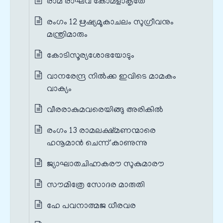
രാമ രാഘവ കോമളാകൃതേ
രംഗം 12 ഋഷ്യമൂകാചലം സുഗ്രീവനും
മന്ത്രിമാരും
കോടിസൂര്യശോഭയോടും
വാനരേന്ദ്ര നിൽക്ക ഇവിടെ മാമകം
വാക്യം
വീരരാകുമവരെയിങ്ങു അരികിൽ
രംഗം 13 രാമലക്ഷ്മണന്മാരെ
ഹനൂമാൻ ചെന്ന് കാണുന്നു
ജ്യാഘാതചിഹ്നകരൗ സുകുമാരൗ
സൗമിത്രേ സോദര മാരുതി
ഹേ പവനാത്മജ ധീരവര