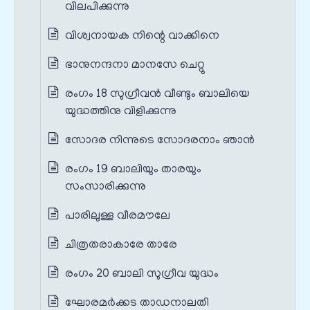
വിലപിക്കുന്നു
വിശ്വനായക നിന്റെ വാക്കിനെ
ഭാനുനന്ദനാ മാനസേ ചെറ്റു
രംഗം 18 സുഗ്രീവൻ വീണ്ടും ബാലിയെ
യുദ്ധത്തിനു വിളിക്കുന്നു
സോദര നിന്നുടെ സോദരനാം ഞാൻ
രംഗം 19 ബാലിയും താരയും
സംസാരിക്കുന്നു
പാരിലുള്ള വീരമൗലേ
ചിത്രതരാകാരേ താരേ
രംഗം 20 ബാലി സുഗ്രീവ യുദ്ധം
ഘോരമർക്കട താഡനാലതി