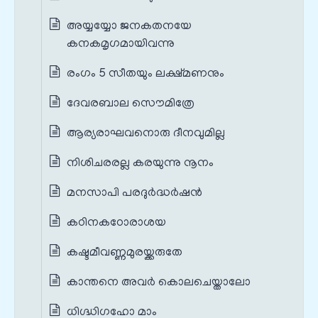
അയ്യയ്യോ ജനകതനയേ
കനകമൃഗമായിവന്നു
രംഗം 5 സീതയും ലക്ഷ്മണനും
ദേവരബാല സൌമിത്രേ
ആര്യരാഘവനൊരു ദീനവുമില്ല
നിശിചരരല്ല കരയുന്നു നൂനം
മനസാപി പരദുര്‍ദ്ധര്‍ഷന്‍
കഠിനകഠോരാശയ
കഷ്ടമീവണ്ണമുരയ്ക്കരുതേ
കാന്തനെ അവര്‍ കൊലചെയ്താലോ
ധിഗ്ദ്ധിഗഹോ മാം