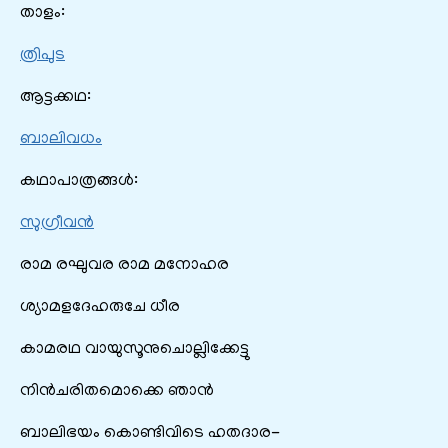
താളം:
ത്രിപുട
ആട്ടക്കഥ:
ബാലിവധം
കഥാപാത്രങ്ങൾ:
സുഗ്രീവൻ
രാമ രഘുവര രാമ മനോഹര
ശ്യാമളദേഹരുചേ ധീര
കാമരഥ വായുസൂനുചൊല്ലിക്കേട്ടു
നിൻചരിതമൊക്കെ ഞാൻ
ബാലിഭയം കൊണ്ടിവിടെ ഹതദാര-