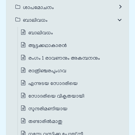
ശാപമോചനം
ബാലിവധം
ബാലിവധം
ആട്ടക്കഥാകാരൻ
രംഗം 1 രാവണനും അകമ്പനനും
രാത്രിഞ്ചരപുംഗവ
എന്നുടയ സോദരിയെ
സോദരിയെ വികൃതയായി
സുന്ദരിമണിയായ
തണ്ടാരില്‍മാതു
ധന്യേ വസിക്ക പോയ് നീ