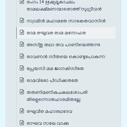
രംഗം 14 ഋഷ്യമൂകാചലം
രാമലക്ഷ്മണന്മാരൊത്ത് സുഗ്രീവൻ
സ്വാമിൻ മഹാമതേ സാകേതവാസിൻ
രാമ രഘുവര രാമ മനോഹര
അസ്തു തഥാ തവ പാണിയെത്തന്നു
രാവണൻ സീതയെ കൊണ്ടുപോകുന്ന
പ്രേയസി മമ ജാനകിസീതേ
രാമവിഭോ പീഡിക്കരുതേ
തരുണിമണികുചകലശോപരി
തിരളുന്നൊരുഹാരമിതല്ലേ
രഘുവീര മഹാരഥദേവ
രാഘവ സഖേ വാക്കു