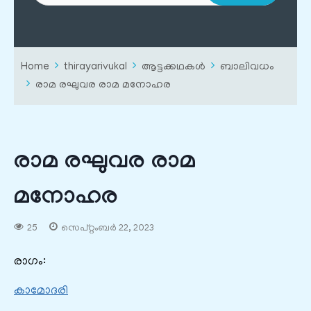
Home
thirayarivukal
ആട്ടക്കഥകൾ
ബാലിവധം
രാമ രഘുവര രാമ മനോഹര
രാമ രഘുവര രാമ
മനോഹര
25
സെപ്റ്റംബർ 22, 2023
രാഗം:
കാമോദരി