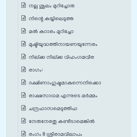
നല്ല ശൂലം മുറിച്ചോരു
നിന്റെ കയ്യിലെടുത്ത
മൽ കുഠാരം മുറിച്ചോ
മുഷ്ടിയുദ്ധത്തിനായണയുന്നേരം
നില്ക്ക നില്ക്ക വിഹം‌ഗമവീര
രാഗം:
ദക്ഷിണാംഗുഷ്ഠമാകുന്നെനിക്കൊ
രാക്ഷസാധമ എന്നുടെ മര്‍മ്മം
ചന്ദ്രഹാസമെടുത്തിഹ
നേരുനേരതു കണ്ടീടാമെങ്കിൽ
രംഗം 8 ശ്രീരാമവിലാപം