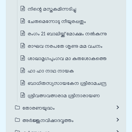
നിന്റെ മസ്തകമിന്നടിച്ചു
ചേരുമെന്നോടു നീയുരപ്പതും
രംഗം 21 ബാലിയ്ക്ക് മോക്ഷം നൽകുന്നു
രാഘവ നരപതേ ശൃണു മമ വചനം
ശാഖാമൃഗപുംഗവ മാ കുരുശോകത്തെ
ഹാ ഹാ നാഥ നായക
ബാധിതസ്യസായകേന ശ്രീരാമചന്ദ്ര
ശ്രീവത്സവത്സരാമ ശ്രീനാരായണ
തോരണയുദ്ധം
അർജ്ജുനവിഷാദവൃത്തം