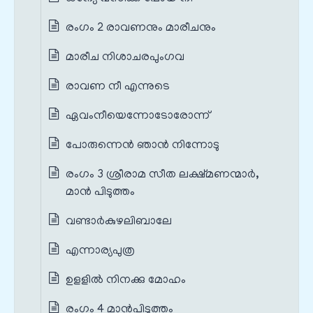
രംഗം 2 രാവണനും മാരീചനും
മാരീച നിശാചരപുംഗവ
രാവണ നീ എന്നുടെ
ഏവംനീയെന്നോടോരോന്ന്
പോരുന്നെന്‍ ഞാന്‍ നിന്നോടു
രംഗം 3 ശ്രീരാമ സീത ലക്ഷ്മണന്മാർ,
മാൻ പിടുത്തം
വണ്ടാര്‍കുഴലിബാലേ
എന്നാര്യപുത്ര
ഉളളില്‍ നിനക്കു മോഹം
രംഗം 4 മാൻപിടുത്തം