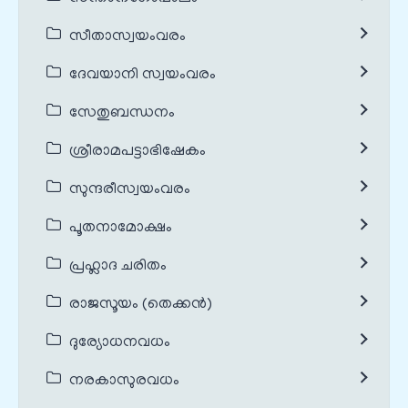
സീതാസ്വയംവരം
ദേവയാനി സ്വയംവരം
സേതുബന്ധനം
ശ്രീരാമപട്ടാഭിഷേകം
സുന്ദരീസ്വയംവരം
പൂതനാമോക്ഷം
പ്രഹ്ലാദ ചരിതം
രാജസൂയം (തെക്കൻ)
ദുര്യോധനവധം
നരകാസുരവധം