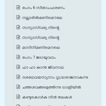
രംഗം 6 സീതാപഹരണം
നല്ലാരില്‍മണിമൌലേ
സന്യാസിവര്യ നിന്റെ
സന്യാസിവര്യ നിന്റെ
മാനിനിമണിമൌലെ
രംഗം 7 ജടായുവധം
ഹാ ഹാ കാന്ത ജീവനാഥ
ദശരഥവയസ്യനാം ഗൃദ്ധ്രരാജനാകുന്നു
ചത്തശവങ്ങളെത്തിന്നു ധാത്രിയില്‍
കണ്ടുകൊൾക നിൻ തലകൾ