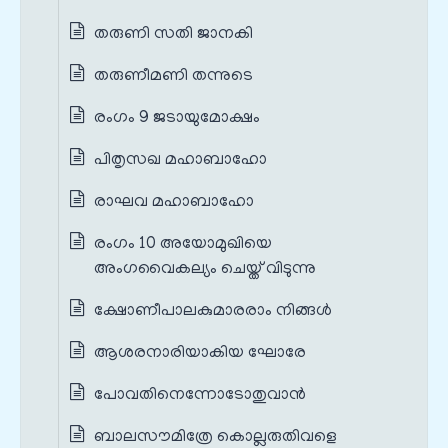
തരുണി സതി ജാനകി
തരുണീമണി തന്നുടെ
രംഗം 9 ജടായുമോക്ഷം
പിതൃസഖ മഹാബാഹോ
രാഘവ മഹാബാഹോ
രംഗം 10 അയോമുഖിയെ
അംഗവൈകല്യം ചെയ്ത് വിടുന്നു
ക്ഷോണീപാലകുമാരരാം നിങ്ങൾ
ആശരനാരിയാകിയ ഘോരേ
പോവതിനെന്നോടോതുവാൻ
ബാലസൗമിത്രേ കൊല്ലരുതിവളെ