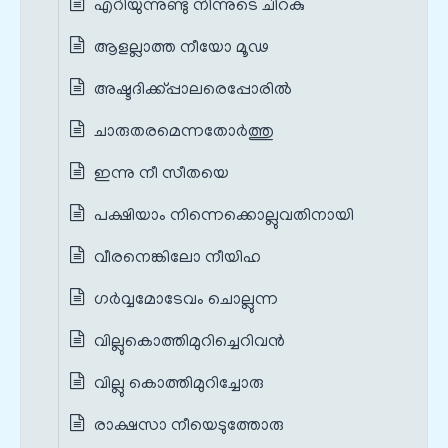
എറിയുന്നുണ്ടു നിന്നുടെ ചിറകു
ആളല്ലാത്ത നീയോ മൂഢ
അഷ്ടദിക്ക്പ്പാലരെപ്പോരിൽ
ചാരുതരമെന്നതോർത്തു
ഇന്നു നീ സീതയെ
പക്ഷിയാം നിന്നെക്കൊല്ലുവതിനായി
വീരനെങ്കിലോ നീയിഹ
ഗർവ്വമോടേവം ചൊല്ലുന്ന
വില്ലുകൊത്തിമുറിച്ചെറിവൻ
വില്ലു കൊത്തിമുറിച്ചോരു
രാക്ഷസാ നീയെടുത്തോരു