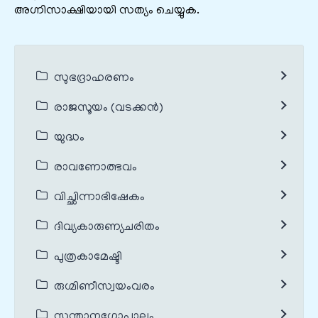
അഗ്നിസാക്ഷിയായി സത്യം ചെയ്യുക.
സുഭദ്രാഹരണം
രാജസൂയം (വടക്കൻ)
യുദ്ധം
രാവണോത്ഭവം
വിച്ഛിന്നാഭിഷേകം
ദിവ്യകാരുണ്യചരിതം
പുത്രകാമേഷ്ടി
രുഗ്മിണീസ്വയംവരം
സന്താനഗോപാലം