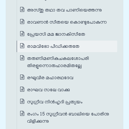
അസ്തു തഥാ തവ പാണിയെത്തന്നു
രാവണൻ സീതയെ കൊണ്ടുപോകുന്ന
പ്രേയസി മമ ജാനകിസീതേ
രാമവിഭോ പീഡിക്കരുതേ
തരുണിമണികുചകലശോപരി
തിരളുന്നൊരുഹാരമിതല്ലേ
രഘുവീര മഹാരഥദേവ
രാഘവ സഖേ വാക്കു
സുഗ്രീവ നിന്‍‌ഹൃദി പ്രത്യയം
രംഗം 15 സുഗ്രീവൻ ബാലിയെ പോരിനു
വിളിക്കുന്നു