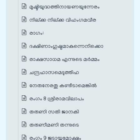
മുഷ്ടിയുദ്ധത്തിനായണയുന്നേരം
നില്ക്ക നില്ക്ക വിഹം‌ഗമവീര
രാഗം:
ദക്ഷിണാംഗുഷ്ഠമാകുന്നെനിക്കൊ
രാക്ഷസാധമ എന്നുടെ മര്‍മ്മം
ചന്ദ്രഹാസമെടുത്തിഹ
നേരുനേരതു കണ്ടീടാമെങ്കിൽ
രംഗം 8 ശ്രീരാമവിലാപം
തരുണി സതി ജാനകി
തരുണീമണി തന്നുടെ
രംഗം 9 ജടായുമോക്ഷം