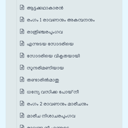
ആട്ടക്കഥാകാരൻ
രംഗം 1 രാവണനും അകമ്പനനും
രാത്രിഞ്ചരപുംഗവ
എന്നുടയ സോദരിയെ
സോദരിയെ വികൃതയായി
സുന്ദരിമണിയായ
തണ്ടാരില്‍മാതു
ധന്യേ വസിക്ക പോയ് നീ
രംഗം 2 രാവണനും മാരീചനും
മാരീച നിശാചരപുംഗവ