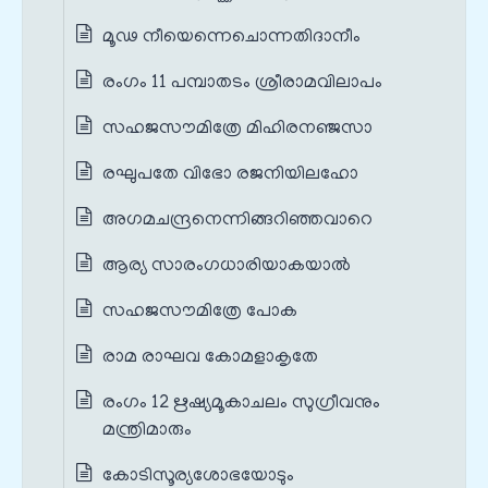
മൂഢ നീയെന്നെചൊന്നതിദാനീം
രംഗം 11 പമ്പാതടം ശ്രീരാമവിലാപം
സഹജസൗമിത്രേ മിഹിരനഞ്ജസാ
രഘുപതേ വിഭോ രജനിയിലഹോ
അഗമചന്ദ്രനെന്നിങ്ങറിഞ്ഞവാറെ
ആര്യ സാരംഗധാരിയാകയാൽ
സഹജസൗമിത്രേ പോക
രാമ രാഘവ കോമളാകൃതേ
രംഗം 12 ഋഷ്യമൂകാചലം സുഗ്രീവനും
മന്ത്രിമാരും
കോടിസൂര്യശോഭയോടും