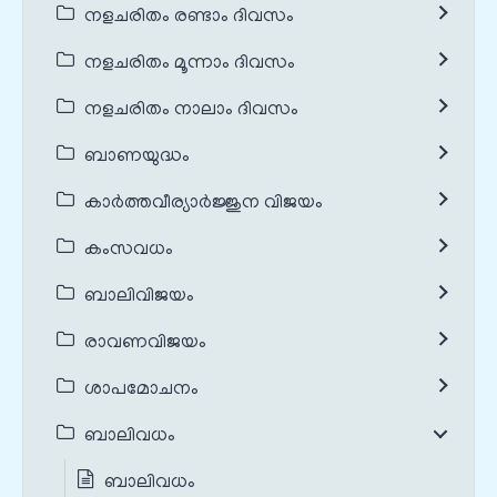
നളചരിതം രണ്ടാം ദിവസം
നളചരിതം മൂന്നാം ദിവസം
നളചരിതം നാലാം ദിവസം
ബാണയുദ്ധം
കാർത്തവീര്യാർജ്ജുന വിജയം
കംസവധം
ബാലിവിജയം
രാവണവിജയം
ശാപമോചനം
ബാലിവധം
ബാലിവധം