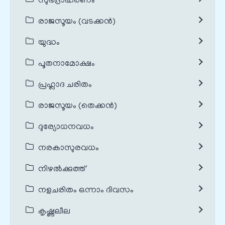
സുഭദ്രാഹരണം
രാജസൂയം (വടക്കൻ)
യുദ്ധം
പൂതനാമോക്ഷം
പ്രഹ്ലാദ ചരിതം
രാജസൂയം (തെക്കൻ)
ദുര്യോധനവധം
നരകാസുരവധം
നിഴൽക്കുത്ത്
നളചരിതം ഒന്നാം ദിവസം
കൃഷ്ണലീല