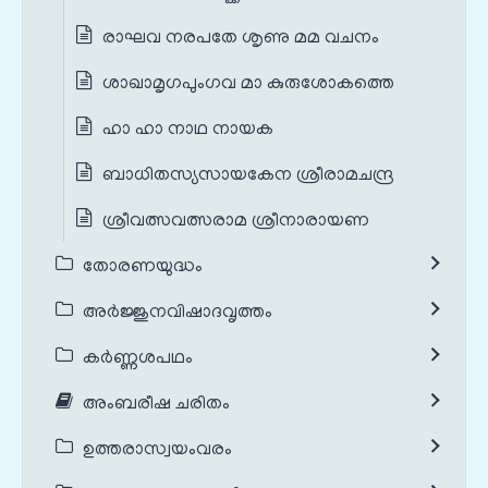
രാഘവ നരപതേ ശൃണു മമ വചനം
ശാഖാമൃഗപുംഗവ മാ കുരുശോകത്തെ
ഹാ ഹാ നാഥ നായക
ബാധിതസ്യസായകേന ശ്രീരാമചന്ദ്ര
ശ്രീവത്സവത്സരാമ ശ്രീനാരായണ
തോരണയുദ്ധം
അർജ്ജുനവിഷാദവൃത്തം
കർണ്ണശപഥം
അംബരീഷ ചരിതം
ഉത്തരാസ്വയംവരം