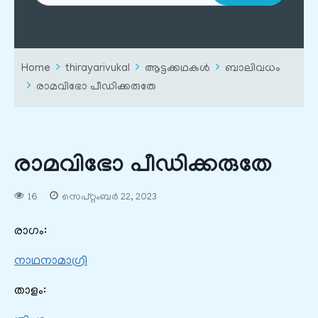
Home
thirayarivukal
ആട്ടക്കഥകൾ
ബാലിവധം
രാമവിഭോ പീഡിക്കരുതേ
രാമവിഭോ പീഡിക്കരുതേ
16
സെപ്റ്റംബർ 22, 2023
രാഗം:
നാഥനാമാഗ്രി
താളം: