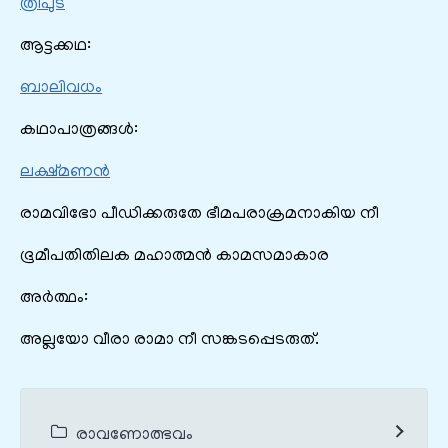
ത്രിപുട
ആട്ടക്കഥ:
ബാലിവധം
കഥാപാത്രങ്ങൾ:
ലക്ഷ്മണൻ
രാമവിഭോ പീഡിക്കരുതേ ഭീമപരാക്രമനാകിയ നീ
ഭൂമീപതിതിലക മഹാത്മൻ കാമസമാകാര
അർത്ഥം:
അല്ലയോ വീരാ രാമാ നീ സങ്കടപ്പെടരുത്.
രാവണോത്ഭവം