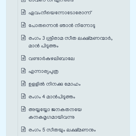
രാവണ നീ എന്നുടെ
ഏവംനീയെന്നോടോരോന്ന്
പോരുന്നെന്‍ ഞാന്‍ നിന്നോടു
രംഗം 3 ശ്രീരാമ സീത ലക്ഷ്മണന്മാർ,
മാൻ പിടുത്തം
വണ്ടാര്‍കുഴലിബാലേ
എന്നാര്യപുത്ര
ഉളളില്‍ നിനക്കു മോഹം
രംഗം 4 മാൻപിടുത്തം
അയ്യയ്യോ ജനകതനയേ
കനകമൃഗമായിവന്നു
രംഗം 5 സീതയും ലക്ഷ്മണനും