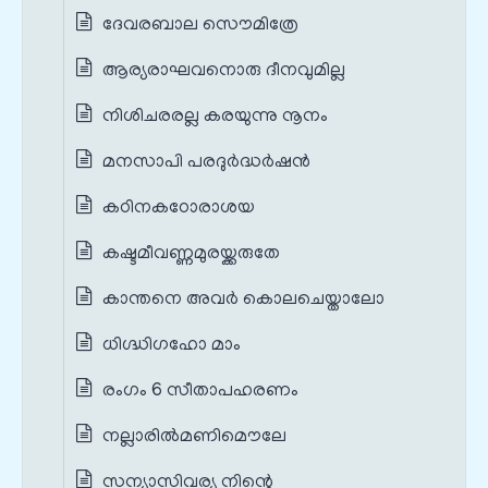
ദേവരബാല സൌമിത്രേ
ആര്യരാഘവനൊരു ദീനവുമില്ല
നിശിചരരല്ല കരയുന്നു നൂനം
മനസാപി പരദുര്‍ദ്ധര്‍ഷന്‍
കഠിനകഠോരാശയ
കഷ്ടമീവണ്ണമുരയ്ക്കരുതേ
കാന്തനെ അവര്‍ കൊലചെയ്താലോ
ധിഗ്ദ്ധിഗഹോ മാം
രംഗം 6 സീതാപഹരണം
നല്ലാരില്‍മണിമൌലേ
സന്യാസിവര്യ നിന്റെ