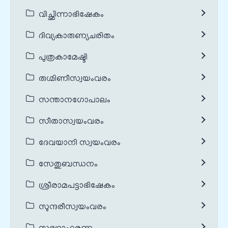
വിച്ഛിന്നാഭിഷേകം
ദിവ്യകാരുണ്യചരിതം
പുത്രകാമേഷ്ടി
രുഗ്മിണീസ്വയംവരം
സന്താനഗോപാലം
സീതാസ്വയംവരം
ദേവയാനി സ്വയംവരം
സേതുബന്ധനം
ശ്രീരാമപട്ടാഭിഷേകം
സുന്ദരീസ്വയംവരം