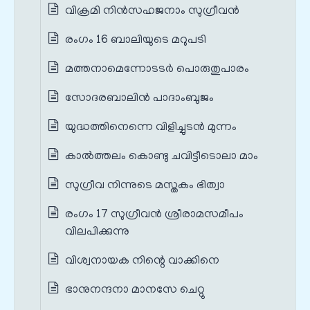
വിക്രമി നിന്‍സഹജനാം സുഗ്രീവന്‍
രംഗം 16 ബാലിയുടെ മറുപടി
മത്തനാമെന്നോടടര്‍ പൊരുതുപാരം
സോദരബാലിന്‍ പാദാംബുജം
യുദ്ധത്തിനെന്നെ വിളിച്ചുടന്‍ മുന്നം
കാല്‍ത്തലം കൊണ്ടു ചവിട്ടീടൊലാ മാം
സുഗ്രീവ നിന്നുടെ മസ്തകം ഭിത്വാ
രംഗം 17 സുഗ്രീവൻ ശ്രീരാമസമീപം
വിലപിക്കുന്നു
വിശ്വനായക നിന്റെ വാക്കിനെ
ഭാനുനന്ദനാ മാനസേ ചെറ്റു