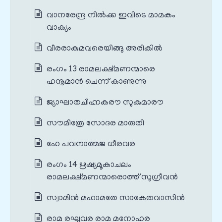
വാനരേന്ദ്ര നിൽക്ക ഇവിടെ മാമകം
വാക്യം
വീരരാകുമവരെയിങ്ങു അരികിൽ
രംഗം 13 രാമലക്ഷ്മണന്മാരെ
ഹനൂമാൻ ചെന്ന് കാണുന്നു
ജ്യാഘാതചിഹ്നകരൗ സുകുമാരൗ
സൗമിത്രേ സോദര മാരുതി
ഹേ പവനാത്മജ ധീരവര
രംഗം 14 ഋഷ്യമൂകാചലം
രാമലക്ഷ്മണന്മാരൊത്ത് സുഗ്രീവൻ
സ്വാമിൻ മഹാമതേ സാകേതവാസിൻ
രാമ രഘുവര രാമ മനോഹര