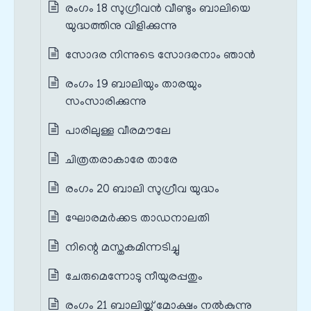
രംഗം 18 സുഗ്രീവൻ വീണ്ടും ബാലിയെ
യുദ്ധത്തിനു വിളിക്കുന്നു
സോദര നിന്നുടെ സോദരനാം ഞാൻ
രംഗം 19 ബാലിയും താരയും
സംസാരിക്കുന്നു
പാരിലുള്ള വീരമൗലേ
ചിത്രതരാകാരേ താരേ
രംഗം 20 ബാലി സുഗ്രീവ യുദ്ധം
ഘോരമർക്കട താഡനാലതി
നിന്റെ മസ്തകമിന്നടിച്ചു
ചേരുമെന്നോടു നീയുരപ്പതും
രംഗം 21 ബാലിയ്ക്ക് മോക്ഷം നൽകുന്നു