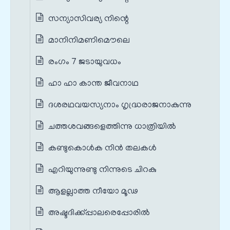
സന്യാസിവര്യ നിന്റെ
മാനിനിമണിമൌലെ
രംഗം 7 ജടായുവധം
ഹാ ഹാ കാന്ത ജീവനാഥ
ദശരഥവയസ്യനാം ഗൃദ്ധ്രരാജനാകുന്നു
ചത്തശവങ്ങളെത്തിന്നു ധാത്രിയില്‍
കണ്ടുകൊൾക നിൻ തലകൾ
എറിയുന്നുണ്ടു നിന്നുടെ ചിറകു
ആളല്ലാത്ത നീയോ മൂഢ
അഷ്ടദിക്ക്പ്പാലരെപ്പോരിൽ