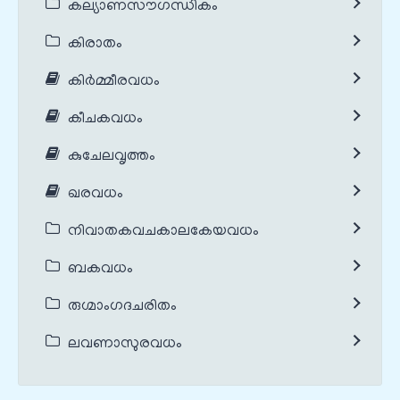
കല്യാണസൗഗന്ധികം
കിരാതം
കിർമ്മീരവധം
കീചകവധം
കുചേലവൃത്തം
ഖരവധം
നിവാതകവചകാലകേയവധം
ബകവധം
രുഗ്മാംഗദചരിതം
ലവണാസുരവധം