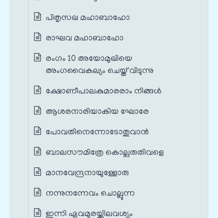
പിതൃസഖ മഹാബാഹോ
രാഘവ മഹാബാഹോ
രംഗം 10 അയോമുഖിയെ
അംഗവൈകല്യം ചെയ്ത് വിടുന്നു
ക്ഷോണീപാലകുമാരരാം നിങ്ങൾ
ആശരനാരിയാകിയ ഘോരേ
പോവതിനെന്നോടോതുവാൻ
ബാലസൗമിത്രേ കൊല്ലരുതിവളെ
മാനവേന്ദ്രനായുള്ളോരു
നന്നുനന്നേവം ചൊല്ലുന്ന
ഇന്നി ഏവമുരയ്ക്കിലവശ്യം