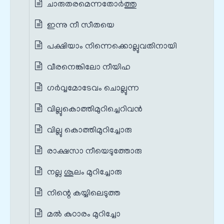
ചാരുതരമെന്നതോർത്തു
ഇന്നു നീ സീതയെ
പക്ഷിയാം നിന്നെക്കൊല്ലുവതിനായി
വീരനെങ്കിലോ നീയിഹ
ഗർവ്വമോടേവം ചൊല്ലുന്ന
വില്ലുകൊത്തിമുറിച്ചെറിവൻ
വില്ലു കൊത്തിമുറിച്ചോരു
രാക്ഷസാ നീയെടുത്തോരു
നല്ല ശൂലം മുറിച്ചോരു
നിന്റെ കയ്യിലെടുത്ത
മൽ കുഠാരം മുറിച്ചോ