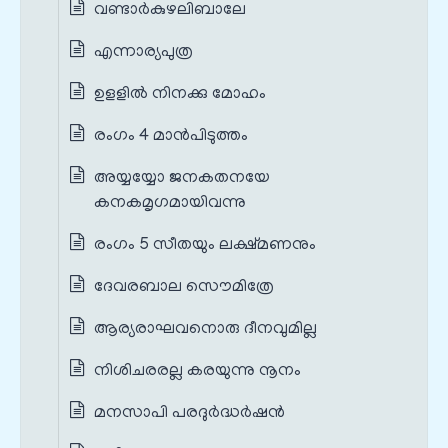
വണ്ടാര്‍കുഴലിബാലേ
എന്നാര്യപുത്ര
ഉളളില്‍ നിനക്കു മോഹം
രംഗം 4 മാൻപിടുത്തം
അയ്യയ്യോ ജനകതനയേ
കനകമൃഗമായിവന്നു
രംഗം 5 സീതയും ലക്ഷ്മണനും
ദേവരബാല സൌമിത്രേ
ആര്യരാഘവനൊരു ദീനവുമില്ല
നിശിചരരല്ല കരയുന്നു നൂനം
മനസാപി പരദുര്‍ദ്ധര്‍ഷന്‍