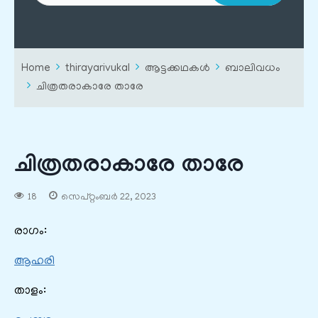
Home
thirayarivukal
ആട്ടക്കഥകൾ
ബാലിവധം
ചിത്രതരാകാരേ താരേ
ചിത്രതരാകാരേ താരേ
18
സെപ്റ്റംബർ 22, 2023
രാഗം:
ആഹരി
താളം: