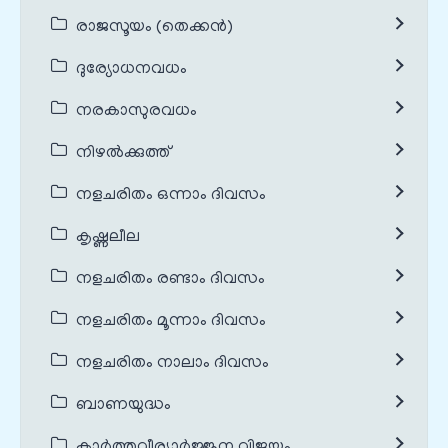
രാജസൂയം (തെക്കൻ)
ദുര്യോധനവധം
നരകാസുരവധം
നിഴൽക്കുത്ത്
നളചരിതം ഒന്നാം ദിവസം
കൃഷ്ണലീല
നളചരിതം രണ്ടാം ദിവസം
നളചരിതം മൂന്നാം ദിവസം
നളചരിതം നാലാം ദിവസം
ബാണയുദ്ധം
കാർത്തവീര്യാർജ്ജുന വിജയം