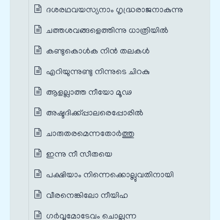
ദശരഥവയസ്യനാം ഗൃദ്ധ്രരാജനാകുന്നു
ചത്തശവങ്ങളെത്തിന്നു ധാത്രിയില്‍
കണ്ടുകൊൾക നിൻ തലകൾ
എറിയുന്നുണ്ടു നിന്നുടെ ചിറകു
ആളല്ലാത്ത നീയോ മൂഢ
അഷ്ടദിക്ക്പ്പാലരെപ്പോരിൽ
ചാരുതരമെന്നതോർത്തു
ഇന്നു നീ സീതയെ
പക്ഷിയാം നിന്നെക്കൊല്ലുവതിനായി
വീരനെങ്കിലോ നീയിഹ
ഗർവ്വമോടേവം ചൊല്ലുന്ന