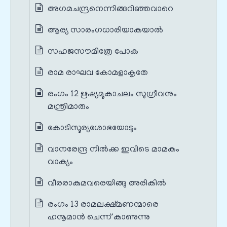
അഗമചന്ദ്രനെന്നിങ്ങറിഞ്ഞവാറെ
ആര്യ സാരംഗധാരിയാകയാൽ
സഹജസൗമിത്രേ പോക
രാമ രാഘവ കോമളാകൃതേ
രംഗം 12 ഋഷ്യമൂകാചലം സുഗ്രീവനും
മന്ത്രിമാരും
കോടിസൂര്യശോഭയോടും
വാനരേന്ദ്ര നിൽക്ക ഇവിടെ മാമകം
വാക്യം
വീരരാകുമവരെയിങ്ങു അരികിൽ
രംഗം 13 രാമലക്ഷ്മണന്മാരെ
ഹനൂമാൻ ചെന്ന് കാണുന്നു