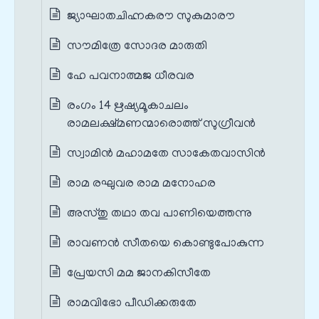
ജ്യാഘാതചിഹ്നകരൗ സുകുമാരൗ
സൗമിത്രേ സോദര മാരുതി
ഹേ പവനാത്മജ ധീരവര
രംഗം 14 ഋഷ്യമൂകാചലം
രാമലക്ഷ്മണന്മാരൊത്ത് സുഗ്രീവൻ
സ്വാമിൻ മഹാമതേ സാകേതവാസിൻ
രാമ രഘുവര രാമ മനോഹര
അസ്തു തഥാ തവ പാണിയെത്തന്നു
രാവണൻ സീതയെ കൊണ്ടുപോകുന്ന
പ്രേയസി മമ ജാനകിസീതേ
രാമവിഭോ പീഡിക്കരുതേ