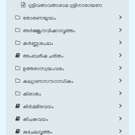
ശ്രീവത്സവത്സരാമ ശ്രീനാരായണ
തോരണയുദ്ധം
അർജ്ജുനവിഷാദവൃത്തം
കർണ്ണശപഥം
അംബരീഷ ചരിതം
ഉത്തരാസ്വയംവരം
കല്യാണസൗഗന്ധികം
കിരാതം
കിർമ്മീരവധം
കീചകവധം
കുചേലവൃത്തം