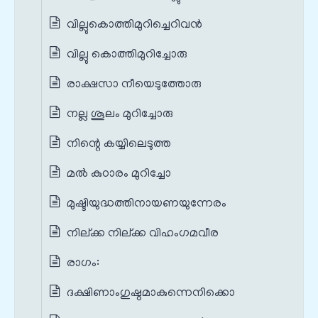
വില്ലുകൊത്തിമുറിച്ചെറിവൻ
വില്ലു കൊത്തിമുറിച്ചോരു
രാക്ഷസാ നീയെടുത്തോരു
നല്ല ശൂലം മുറിച്ചോരു
നിന്റെ കയ്യിലെടുത്ത
മൽ കുഠാരം മുറിച്ചോ
മുഷ്ടിയുദ്ധത്തിനായണയുന്നേരം
നില്ക്ക നില്ക്ക വിഹം‌ഗമവീര
രാഗം:
ദക്ഷിണാംഗുഷ്ഠമാകുന്നെനിക്കൊ