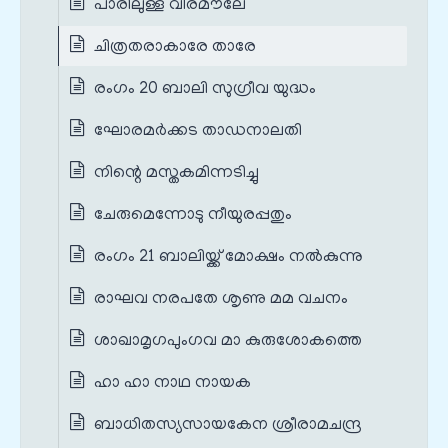
പാരിലുള്ള വീരമൗലേ
ചിത്രതരാകാരേ താരേ
രംഗം 20 ബാലി സുഗ്രീവ യുദ്ധം
ഘോരമർക്കട താഡനാലതി
നിന്റെ മസ്തകമിന്നടിച്ചു
ചേരുമെന്നോടു നീയുരപ്പതും
രംഗം 21 ബാലിയ്ക്ക് മോക്ഷം നൽകുന്നു
രാഘവ നരപതേ ശൃണു മമ വചനം
ശാഖാമൃഗപുംഗവ മാ കുരുശോകത്തെ
ഹാ ഹാ നാഥ നായക
ബാധിതസ്യസായകേന ശ്രീരാമചന്ദ്ര