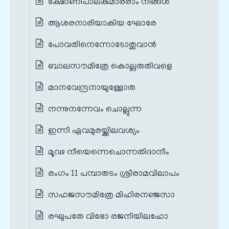
ക്ഷോണീപാലകുമാരരാം നിങ്ങൾ
ആശരനാരിയാകിയ ഘോരേ
പോവതിനെന്നോടോതുവാൻ
ബാലസൗമിത്രേ കൊല്ലരുതിവളെ
മാനവേന്ദ്രനായുള്ളോരു
നന്നുനന്നേവം ചൊല്ലുന്ന
ഇന്നി ഏവമുരയ്ക്കിലവശ്യം
മൂഢ നീയെന്നെചൊന്നതിദാനീം
രംഗം 11 പമ്പാതടം ശ്രീരാമവിലാപം
സഹജസൗമിത്രേ മിഹിരനഞ്ജസാ
രഘുപതേ വിഭോ രജനിയിലഹോ