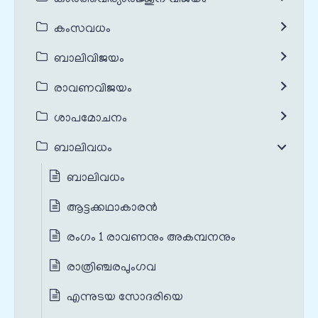
കംസവധം
ബാലിവിജയം
രാവണവിജയം
ശാപമോചനം
ബാലിവധം
ബാലിവധം
ആട്ടക്കഥാകാരൻ
രംഗം 1 രാവണനും അകമ്പനനും
രാത്രിഞ്ചരപുംഗവ
എന്നുടയ സോദരിയെ