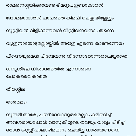
രാമനെശ്ശങ്കിക്കവേണ്ട ഭീമനൃപഗുണാകാരൻ
കോമളാകാരൻ പാപത്തെ കിമപി ചെയ്കയില്ലേതും
സുഗ്രീവൻ വിളിക്കുന്നവൻ വിഗ്രീവനവനാം തന്നെ
വ്യഗ്രനായോടുമല്ലായ്കിൽ അഗ്രേ എന്നെ കാണുന്നേരം
പിന്നെയുമെൻ പിമ്പേവന്നു നിന്നോരോന്നുരചെയ്യാതെ
ധന്യശീലേ നിശാന്തത്തിൽ എന്നാണെ
പോകവൈകാതെ
തിരശ്ശീല
അർത്ഥം:
സുന്ദരീ താരേ, പണ്ട് ദേവാസുരരെല്ലാം ക്ഷീണിച്ച്
അവശരായപ്പോൾ വാസുകിയുടെ തലയും വാലും പിടിച്ച്
ഞാൻ ഒറ്റയ്ക്ക് പാലാഴിമഥനം ചെയ്തു നാരായണനെ