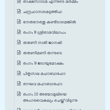
രാക്ഷസാധമ എന്നുടെ മര്‍മ്മം
ചന്ദ്രഹാസമെടുത്തിഹ
നേരുനേരതു കണ്ടീടാമെങ്കിൽ
രംഗം 8 ശ്രീരാമവിലാപം
തരുണി സതി ജാനകി
തരുണീമണി തന്നുടെ
രംഗം 9 ജടായുമോക്ഷം
പിതൃസഖ മഹാബാഹോ
രാഘവ മഹാബാഹോ
രംഗം 10 അയോമുഖിയെ
അംഗവൈകല്യം ചെയ്ത് വിടുന്നു