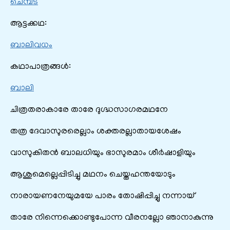
ചെമ്പട
ആട്ടക്കഥ:
ബാലിവധം
കഥാപാത്രങ്ങൾ:
ബാലി
ചിത്രതരാകാരേ താരേ ദുഗ്ദ്ധസാഗരമഥനേ
തത്ര ദേവാസുരരെല്ലാം ശക്തരല്ലാതായശേഷം
വാസുകിതൻ ബാലധിയും ഭാസുരമാം ശീർഷാളിയും
ആശുമെല്ലെപ്പിടിച്ചു മഥനം ചെയ്തഹന്തയോടും
നാരായണനേയുമയേ പാരം തോഷിപ്പിച്ചു നന്നായ്
താരേ നിന്നെക്കൊണ്ടുപോന്ന വീരനല്ലോ ഞാനാകുന്നു