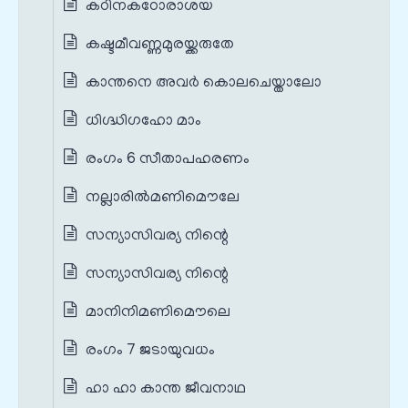
കഠിനകഠോരാശയ
കഷ്ടമീവണ്ണമുരയ്ക്കരുതേ
കാന്തനെ അവര്‍ കൊലചെയ്താലോ
ധിഗ്ദ്ധിഗഹോ മാം
രംഗം 6 സീതാപഹരണം
നല്ലാരില്‍മണിമൌലേ
സന്യാസിവര്യ നിന്റെ
സന്യാസിവര്യ നിന്റെ
മാനിനിമണിമൌലെ
രംഗം 7 ജടായുവധം
ഹാ ഹാ കാന്ത ജീവനാഥ