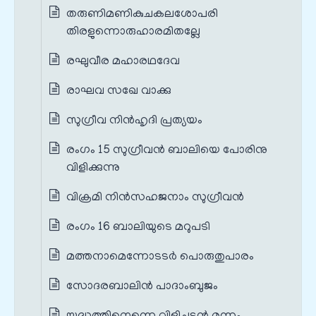
തരുണിമണികുചകലശോപരി
തിരളുന്നൊരുഹാരമിതല്ലേ
രഘുവീര മഹാരഥദേവ
രാഘവ സഖേ വാക്കു
സുഗ്രീവ നിന്‍‌ഹൃദി പ്രത്യയം
രംഗം 15 സുഗ്രീവൻ ബാലിയെ പോരിനു
വിളിക്കുന്നു
വിക്രമി നിന്‍സഹജനാം സുഗ്രീവന്‍
രംഗം 16 ബാലിയുടെ മറുപടി
മത്തനാമെന്നോടടര്‍ പൊരുതുപാരം
സോദരബാലിന്‍ പാദാംബുജം