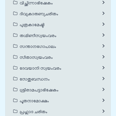
വിച്ഛിന്നാഭിഷേകം
ദിവ്യകാരുണ്യചരിതം
പുത്രകാമേഷ്ടി
രുഗ്മിണീസ്വയംവരം
സന്താനഗോപാലം
സീതാസ്വയംവരം
ദേവയാനി സ്വയംവരം
സേതുബന്ധനം
ശ്രീരാമപട്ടാഭിഷേകം
പൂതനാമോക്ഷം
പ്രഹ്ലാദ ചരിതം