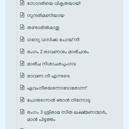
സോദരിയെ വികൃതയായി
സുന്ദരിമണിയായ
തണ്ടാരില്‍മാതു
ധന്യേ വസിക്ക പോയ് നീ
രംഗം 2 രാവണനും മാരീചനും
മാരീച നിശാചരപുംഗവ
രാവണ നീ എന്നുടെ
ഏവംനീയെന്നോടോരോന്ന്
പോരുന്നെന്‍ ഞാന്‍ നിന്നോടു
രംഗം 3 ശ്രീരാമ സീത ലക്ഷ്മണന്മാർ,
മാൻ പിടുത്തം