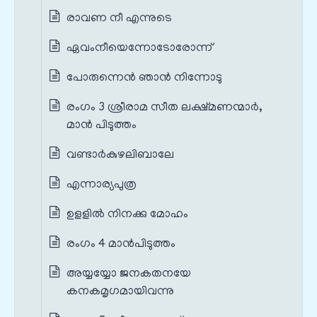
രാവണ നീ എന്നുടെ
ഏവംനീയെന്നോടോരോന്ന്
പോരുന്നെന്‍ ഞാന്‍ നിന്നോടു
രംഗം 3 ശ്രീരാമ സീത ലക്ഷ്മണന്മാർ,
മാൻ പിടുത്തം
വണ്ടാര്‍കുഴലിബാലേ
എന്നാര്യപുത്ര
ഉളളില്‍ നിനക്കു മോഹം
രംഗം 4 മാൻപിടുത്തം
അയ്യയ്യോ ജനകതനയേ
കനകമൃഗമായിവന്നു