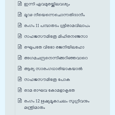
ഇന്നി ഏവമുരയ്ക്കിലവശ്യം
മൂഢ നീയെന്നെചൊന്നതിദാനീം
രംഗം 11 പമ്പാതടം ശ്രീരാമവിലാപം
സഹജസൗമിത്രേ മിഹിരനഞ്ജസാ
രഘുപതേ വിഭോ രജനിയിലഹോ
അഗമചന്ദ്രനെന്നിങ്ങറിഞ്ഞവാറെ
ആര്യ സാരംഗധാരിയാകയാൽ
സഹജസൗമിത്രേ പോക
രാമ രാഘവ കോമളാകൃതേ
രംഗം 12 ഋഷ്യമൂകാചലം സുഗ്രീവനും
മന്ത്രിമാരും