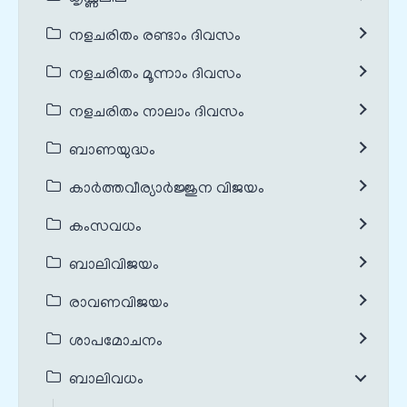
നളചരിതം രണ്ടാം ദിവസം
നളചരിതം മൂന്നാം ദിവസം
നളചരിതം നാലാം ദിവസം
ബാണയുദ്ധം
കാർത്തവീര്യാർജ്ജുന വിജയം
കംസവധം
ബാലിവിജയം
രാവണവിജയം
ശാപമോചനം
ബാലിവധം