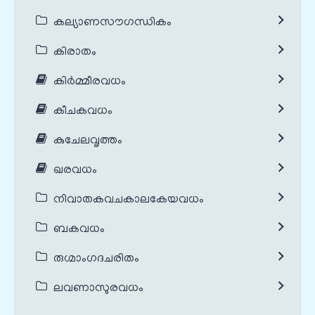
കല്യാണസൗഗന്ധികം
കിരാതം
കിർമ്മീരവധം
കീചകവധം
കുചേലവൃത്തം
ഖരവധം
നിവാതകവചകാലകേയവധം
ബകവധം
രുഗ്മാംഗദചരിതം
ലവണാസുരവധം