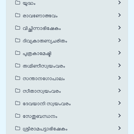
യുദ്ധം
രാവണോത്ഭവം
വിച്ഛിന്നാഭിഷേകം
ദിവ്യകാരുണ്യചരിതം
പുത്രകാമേഷ്ടി
രുഗ്മിണീസ്വയംവരം
സന്താനഗോപാലം
സീതാസ്വയംവരം
ദേവയാനി സ്വയംവരം
സേതുബന്ധനം
ശ്രീരാമപട്ടാഭിഷേകം