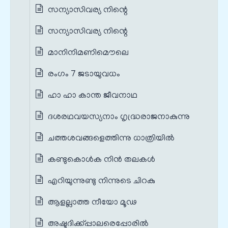
സന്യാസിവര്യ നിന്റെ
സന്യാസിവര്യ നിന്റെ
മാനിനിമണിമൌലെ
രംഗം 7 ജടായുവധം
ഹാ ഹാ കാന്ത ജീവനാഥ
ദശരഥവയസ്യനാം ഗൃദ്ധ്രരാജനാകുന്നു
ചത്തശവങ്ങളെത്തിന്നു ധാത്രിയില്‍
കണ്ടുകൊൾക നിൻ തലകൾ
എറിയുന്നുണ്ടു നിന്നുടെ ചിറകു
ആളല്ലാത്ത നീയോ മൂഢ
അഷ്ടദിക്ക്പ്പാലരെപ്പോരിൽ