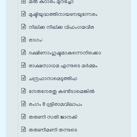
മൽ കുഠാരം മുറിച്ചോ
മുഷ്ടിയുദ്ധത്തിനായണയുന്നേരം
നില്ക്ക നില്ക്ക വിഹം‌ഗമവീര
രാഗം:
ദക്ഷിണാംഗുഷ്ഠമാകുന്നെനിക്കൊ
രാക്ഷസാധമ എന്നുടെ മര്‍മ്മം
ചന്ദ്രഹാസമെടുത്തിഹ
നേരുനേരതു കണ്ടീടാമെങ്കിൽ
രംഗം 8 ശ്രീരാമവിലാപം
തരുണി സതി ജാനകി
തരുണീമണി തന്നുടെ