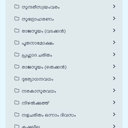
സുന്ദരീസ്വയംവരം
സുഭദ്രാഹരണം
രാജസൂയം (വടക്കൻ)
പൂതനാമോക്ഷം
പ്രഹ്ലാദ ചരിതം
രാജസൂയം (തെക്കൻ)
ദുര്യോധനവധം
നരകാസുരവധം
നിഴൽക്കുത്ത്
നളചരിതം ഒന്നാം ദിവസം
കൃഷ്ണലീല