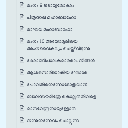
രംഗം 9 ജടായുമോക്ഷം
പിതൃസഖ മഹാബാഹോ
രാഘവ മഹാബാഹോ
രംഗം 10 അയോമുഖിയെ
അംഗവൈകല്യം ചെയ്ത് വിടുന്നു
ക്ഷോണീപാലകുമാരരാം നിങ്ങൾ
ആശരനാരിയാകിയ ഘോരേ
പോവതിനെന്നോടോതുവാൻ
ബാലസൗമിത്രേ കൊല്ലരുതിവളെ
മാനവേന്ദ്രനായുള്ളോരു
നന്നുനന്നേവം ചൊല്ലുന്ന