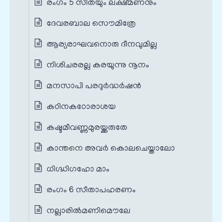
രംഗം 5 സീതയും ലക്ഷ്മണനും
ദേവരബാല സൌമിത്രേ
ആര്യരാഘവനൊരു ദീനവുമില്ല
നിശിചരരല്ല കരയുന്നു നൂനം
മനസാപി പരദുര്‍ദ്ധര്‍ഷന്‍
കഠിനകഠോരാശയ
കഷ്ടമീവണ്ണമുരയ്ക്കരുതേ
കാന്തനെ അവര്‍ കൊലചെയ്താലോ
ധിഗ്ദ്ധിഗഹോ മാം
രംഗം 6 സീതാപഹരണം
നല്ലാരില്‍മണിമൌലേ