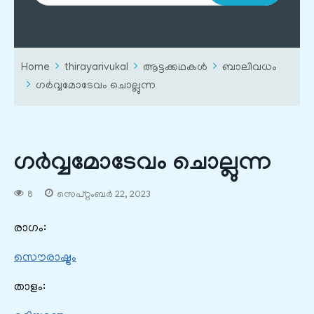
Home
thirayarivukal
ആട്ടക്കഥകൾ
ബാലിവധം
ഗർവ്വമോടേവം ചൊല്ലുന്ന
ഗർവ്വമോടേവം ചൊല്ലുന്ന
8
സെപ്റ്റംബർ 22, 2023
രാഗം:
സൌരാഷ്ട്രം
താളം: