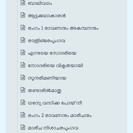
ബാലിവധം
ആട്ടക്കഥാകാരൻ
രംഗം 1 രാവണനും അകമ്പനനും
രാത്രിഞ്ചരപുംഗവ
എന്നുടയ സോദരിയെ
സോദരിയെ വികൃതയായി
സുന്ദരിമണിയായ
തണ്ടാരില്‍മാതു
ധന്യേ വസിക്ക പോയ് നീ
രംഗം 2 രാവണനും മാരീചനും
മാരീച നിശാചരപുംഗവ