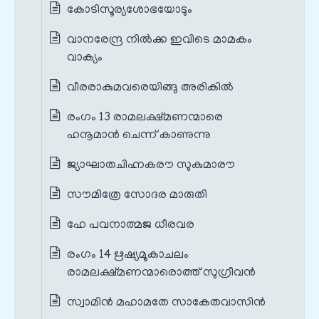
കോടിസൂര്യശോഭയോടും
വാനരേന്ദ്ര നിൽക്ക ഇവിടെ മാമകം
വാക്യം
വീരരാകുമവരെയിങ്ങു അരികിൽ
രംഗം 13 രാമലക്ഷ്മണന്മാരെ
ഹനൂമാൻ ചെന്ന് കാണുന്നു
ജ്യാഘാതചിഹ്നകരൗ സുകുമാരൗ
സൗമിത്രേ സോദര മാരുതി
ഹേ പവനാത്മജ ധീരവര
രംഗം 14 ഋഷ്യമൂകാചലം
രാമലക്ഷ്മണന്മാരൊത്ത് സുഗ്രീവൻ
സ്വാമിൻ മഹാമതേ സാകേതവാസിൻ