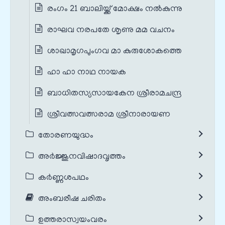
രംഗം 21 ബാലിയ്ക്ക് മോക്ഷം നൽകുന്നു
രാഘവ നരപതേ ശൃണു മമ വചനം
ശാഖാമൃഗപുംഗവ മാ കുരുശോകത്തെ
ഹാ ഹാ നാഥ നായക
ബാധിതസ്യസായകേന ശ്രീരാമചന്ദ്ര
ശ്രീവത്സവത്സരാമ ശ്രീനാരായണ
തോരണയുദ്ധം
അർജ്ജുനവിഷാദവൃത്തം
കർണ്ണശപഥം
അംബരീഷ ചരിതം
ഉത്തരാസ്വയംവരം