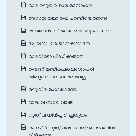
രാമ രഘുവര രാമ മനോഹര
അസ്തു തഥാ തവ പാണിയെത്തന്നു
രാവണൻ സീതയെ കൊണ്ടുപോകുന്ന
പ്രേയസി മമ ജാനകിസീതേ
രാമവിഭോ പീഡിക്കരുതേ
തരുണിമണികുചകലശോപരി
തിരളുന്നൊരുഹാരമിതല്ലേ
രഘുവീര മഹാരഥദേവ
രാഘവ സഖേ വാക്കു
സുഗ്രീവ നിന്‍‌ഹൃദി പ്രത്യയം
രംഗം 15 സുഗ്രീവൻ ബാലിയെ പോരിനു
വിളിക്കുന്നു