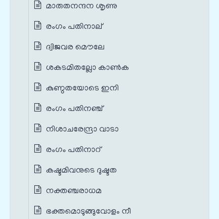
മാരുതനന്ദന ശൃണു
രംഗം പതിനാല്
ദ്വിജവര മൌലേ
ശകടമിതല്ലോ കാണ്‍ക
കുണ്ഠതയോടെ ഇനി
രംഗം പതിനഞ്ച്
നിശാചരേന്ദ്രാ വാടാ
രംഗം പതിനാറ്
കഷ്ടമിവനുടെ ദുഷ്ടത
നക്തഞ്ചരാധമ
ഭക്തമൊടുങ്ങുവോളം നീ