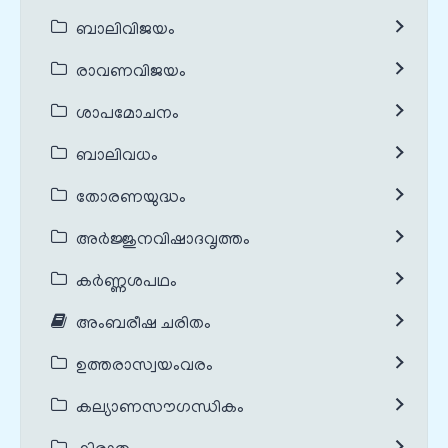
ബാലിവിജയം
രാവണവിജയം
ശാപമോചനം
ബാലിവധം
തോരണയുദ്ധം
അർജ്ജുനവിഷാദവൃത്തം
കർണ്ണശപഥം
അംബരീഷ ചരിതം
ഉത്തരാസ്വയംവരം
കല്യാണസൗഗന്ധികം