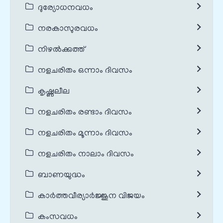
ദുര്യോധനവധം
നരകാസുരവധം
നിഴൽക്കുത്ത്
നളചരിതം ഒന്നാം ദിവസം
കൃഷ്ണലീല
നളചരിതം രണ്ടാം ദിവസം
നളചരിതം മൂന്നാം ദിവസം
നളചരിതം നാലാം ദിവസം
ബാണയുദ്ധം
കാർത്തവീര്യാർജ്ജുന വിജയം
കംസവധം