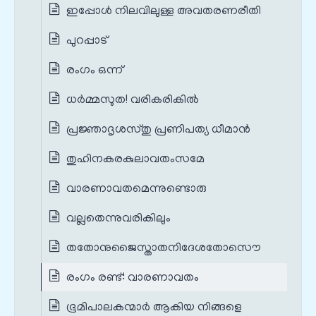
ഇപ്പോള്‍ നിലവിലുള്ള അവതരണരീതി
പുറപ്പാട്
രംഗം ഒന്ന്
ധര്‍മ്മസുത! വരികരികില്‍
പ്രജ്ഞാദൃശസ്തു പ്രണിപത്യ ധീമാന്‍
തുഹിനകരകുലാവതംസമേ
വാരണാവതമെന്നുണ്ടൊരു
വല്ലതെന്നുവരികിലും
തതോനുജൈസ്താതനിദേശതോസൌ
രംഗം രണ്ട്: വാരണാവതം
ഭൂമിപാലകന്മാര്‍ ആകിയ നിങ്ങളെ