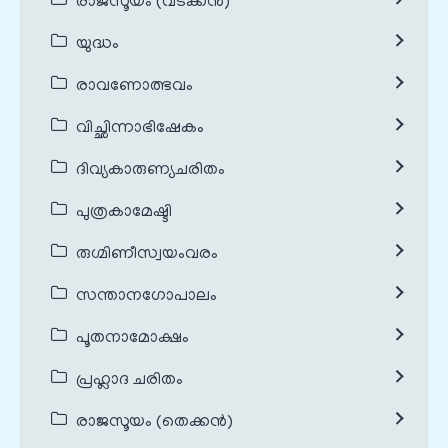
രാജസൂയം (വടക്കൻ)
യുദ്ധം
രാവണോത്ഭവം
വിച്ഛിന്നാഭിഷേകം
ദിവ്യകാരുണ്യചരിതം
പുത്രകാമേഷ്ടി
രുഗ്മിണീസ്വയംവരം
സന്താനഗോപാലം
പൂതനാമോക്ഷം
പ്രഹ്ലാദ ചരിതം
രാജസൂയം (തെക്കൻ)