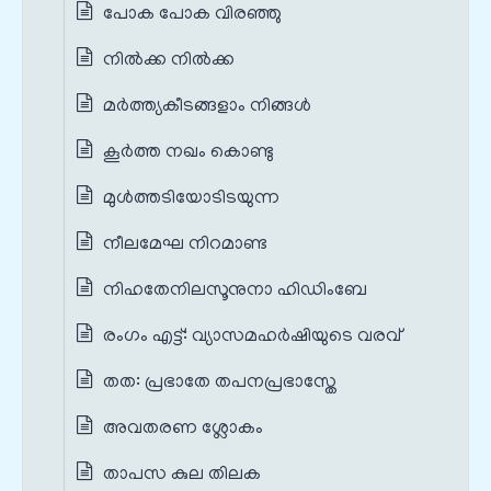
പോക പോക വിരഞ്ഞു
നില്‍ക്ക നില്‍ക്ക
മര്‍ത്ത്യകീടങ്ങളാം നിങ്ങള്‍
കൂര്‍ത്ത നഖം കൊണ്ടു
മുള്‍ത്തടിയോടിടയുന്ന
നീലമേഘ നിറമാണ്ട
നിഹതേനിലസൂനുനാ ഹിഡിംബേ
രംഗം എട്ട്: വ്യാസമഹർഷിയുടെ വരവ്
തത: പ്രഭാതേ തപനപ്രഭാസ്തേ
അവതരണ ശ്ലോകം
താപസ കുല തിലക