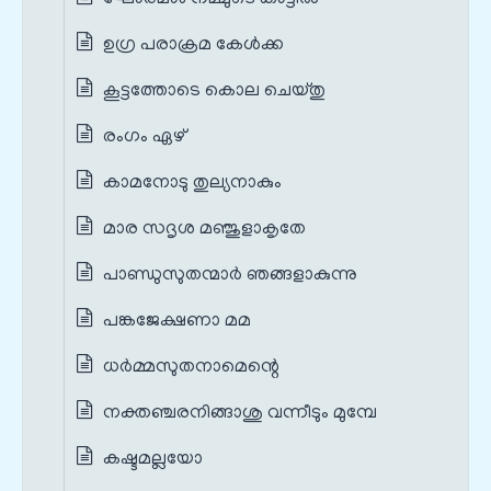
ഉഗ്ര പരാക്രമ കേള്‍ക്ക
കൂട്ടത്തോടെ കൊല ചെയ്തു
രംഗം ഏഴ്
കാമനോടു തുല്യനാകും
മാര സദൃശ മഞ്ജുളാകൃതേ
പാണ്ഡുസുതന്മാര്‍ ഞങ്ങളാകുന്നു
പങ്കജേക്ഷണാ മമ
ധര്‍മ്മസുതനാമെന്റെ
നക്തഞ്ചരനിങ്ങാശു വന്നീടും മുമ്പേ
കഷ്ടമല്ലയോ