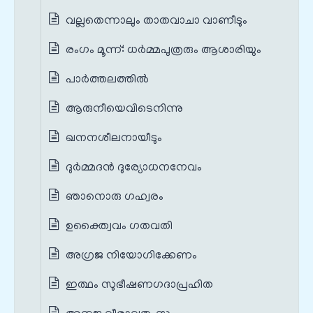
വല്ലതെന്നാലും താതവാചാ വാണീടും
രംഗം മൂന്ന്: ധര്‍മ്മപുത്രരും ആശാരിയും
പാര്‍ത്തലത്തില്‍
ആരുനീയെവിടെനിന്നു
ഖനനശീലനായീടും
ദുര്‍മ്മദന്‍ ദുര്യോധനനേവം
ഞാനൊരു ഗഹ്വരം
ഉക്ത്വൈവം ഗതവതി
അഗ്രജ നിയോഗിക്കേണം
ഇത്ഥം സുഭീഷണഗദാപ്രഹിത