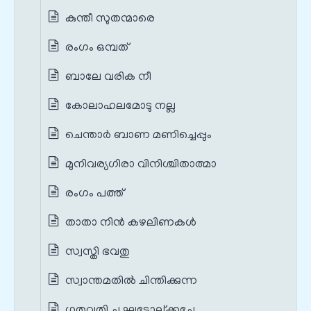
കുന്തീ സുതന്മാരെ
രംഗം ഒമ്പത്
ബാലേ വരിക നീ
കോലാഹലമോടു നല്ല
ചെന്താര്‍ ബാണ മണിച്ചെപ്പും
മുനിവര്യഗിരാ വിനിശ്ചിതാത്മാ
രംഗം പത്ത്
താതാ നിന്‍ കഴലിണകള്‍
സ്വസ്തി ഭവതു
സ്വാന്തമതില്‍ ചിന്തിക്കുന്ന
ഗതവതി ച ഘടോല്ക്കചേ