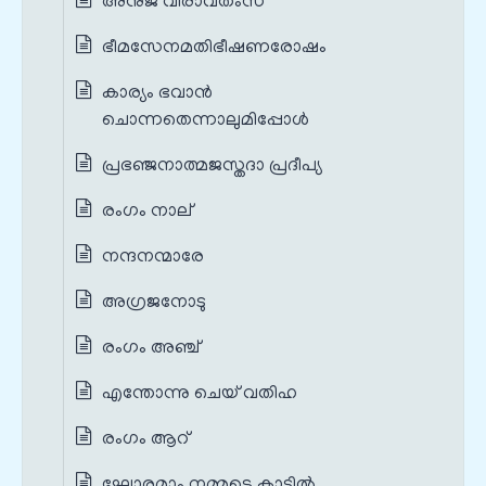
അനുജ വീരാവതംസ
ഭീമസേനമതിഭീഷണരോഷം
കാര്യം ഭവാന്‍
ചൊന്നതെന്നാലുമിപ്പോള്‍
പ്രഭഞ്ജനാത്മജസ്തദാ പ്രദീപ്യ
രംഗം നാല്‌
നന്ദനന്മാരേ
അഗ്രജനോടു
രംഗം അഞ്ച്
എന്തോന്നു ചെയ് വതിഹ
രംഗം ആറ്
ഘോരമാം നമ്മുടെ കാട്ടില്‍