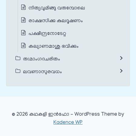
നിത്യവുമിങ്ങു വരുമ്പോലെ
രാക്ഷസിക്കു കുലദൂഷണം
പക്ഷീന്ദ്രനോടേറ്റ
കല്യാണമാശു ഭവിക്കും
രുഗ്മാംഗദചരിതം
ലവണാസുരവധം
© 2026 കഥകളി ഇൻഫോ - WordPress Theme by
Kadence WP