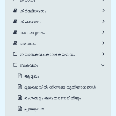
കിരാതം
കിർമ്മീരവധം
കീചകവധം
കുചേലവൃത്തം
ഖരവധം
നിവാതകവചകാലകേയവധം
ബകവധം
ആമുഖം
മൂലകഥയില്‍ നിന്നുള്ള വ്യതിയാനങ്ങൾ
രംഗങ്ങളും അവതരണരീതിയും
പ്രത്യേകത