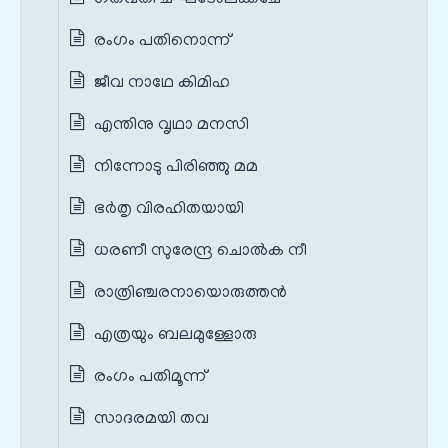
രംഗം പതിനൊന്ന്
ജീവ നാഥേ കിമിഹ
എന്തിനു വൃഥാ മനസി
നിന്നോടു പിരിഞ്ഞു മമ
ഭര്‍തൃ വിരഹിതയായി
ധരണീ സുരേന്ദ്ര ചൊല്‍ക നീ
രാത്രിഞ്ചരനായൊരുത്തന്‍
എത്രയും ബലമുള്ളോരു
രംഗം പതിമൂന്ന്
സാദരമയി തവ