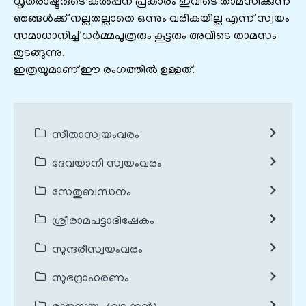
ധൃതരാഷ്ട്രരുടെ കൽ‌പ്പന പ്രകാരം ഇവിടെ താമസിക്കുന്ന
ഞങ്ങൾക്ക് നല്ലതല്ലാതെ ഒന്നും വരികയില്ല എന്ന് സ്വയം
സമാധാനിച്ച് ധർമ്മപുത്രരും കൂട്ടരും അവിടെ താമസം
തുടങ്ങുന്നു.
ഇത്രയുമാണ് ഈ രംഗത്തിൽ ഉള്ളത്.
സീതാസ്വയംവരം
ദേവയാനി സ്വയംവരം
സേതുബന്ധനം
ശ്രീരാമപട്ടാഭിഷേകം
സുന്ദരീസ്വയംവരം
സുഭദ്രാഹരണം