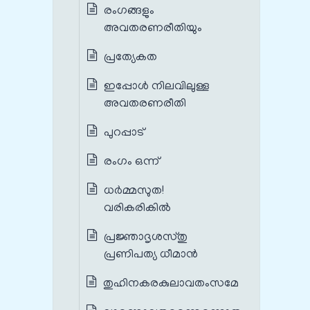
രംഗങ്ങളും
അവതരണരീതിയും
പ്രത്യേകത
ഇപ്പോള്‍ നിലവിലുള്ള
അവതരണരീതി
പുറപ്പാട്
രംഗം ഒന്ന്
ധര്‍മ്മസുത!
വരികരികില്‍
പ്രജ്ഞാദൃശസ്തു
പ്രണിപത്യ ധീമാന്‍
തുഹിനകരകുലാവതംസമേ