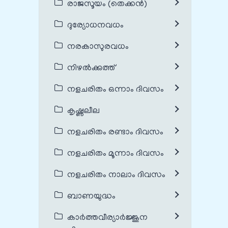
രാജസൂയം (തെക്കൻ)
ദുര്യോധനവധം
നരകാസുരവധം
നിഴൽക്കുത്ത്
നളചരിതം ഒന്നാം ദിവസം
കൃഷ്ണലീല
നളചരിതം രണ്ടാം ദിവസം
നളചരിതം മൂന്നാം ദിവസം
നളചരിതം നാലാം ദിവസം
ബാണയുദ്ധം
കാർത്തവീര്യാർജ്ജുന