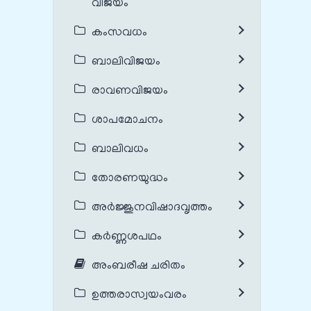
വിജയം
കംസവധം
ബാലിവിജയം
രാവണവിജയം
ശാപമോചനം
ബാലിവധം
തോരണയുദ്ധം
അർജ്ജുനവിഷാദവൃത്തം
കർണ്ണശപഥം
അംബരീഷ ചരിതം
ഉത്തരാസ്വയംവരം