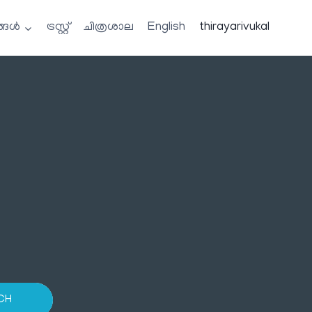
്ങൾ
ട്രസ്റ്റ്
ചിത്രശാല
English
thirayarivukal