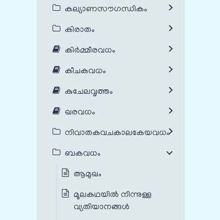
കല്യാണസൗഗന്ധികം
കിരാതം
കിർമ്മീരവധം
കീചകവധം
കുചേലവൃത്തം
ഖരവധം
നിവാതകവചകാലകേയവധം
ബകവധം
ആമുഖം
മൂലകഥയില്‍ നിന്നുള്ള
വ്യതിയാനങ്ങൾ