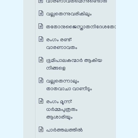
വാരണാവതമെന്നുണ്ടൊരു
വല്ലതെന്നുവരികിലും
തതോനുജൈസ്താതനിദേശതോസൌ
രംഗം രണ്ട്:
വാരണാവതം
ഭൂമിപാലകന്മാര്‍ ആകിയ
നിങ്ങളെ
വല്ലതെന്നാലും
താതവാചാ വാണീടും
രംഗം മൂന്ന്:
ധര്‍മ്മപുത്രരും
ആശാരിയും
പാര്‍ത്തലത്തില്‍