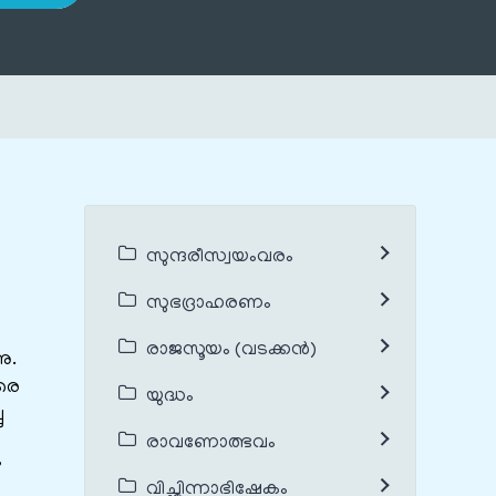
സുന്ദരീസ്വയംവരം
സുഭദ്രാഹരണം
രാജസൂയം (വടക്കൻ)
ു.
രെ
യുദ്ധം
ു
രാവണോത്ഭവം
വിച്ഛിന്നാഭിഷേകം