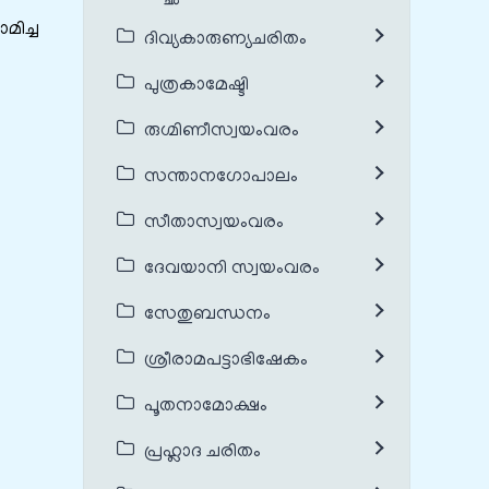
ിച്ച
ദിവ്യകാരുണ്യചരിതം
പുത്രകാമേഷ്ടി
രുഗ്മിണീസ്വയംവരം
സന്താനഗോപാലം
സീതാസ്വയംവരം
ദേവയാനി സ്വയംവരം
സേതുബന്ധനം
ശ്രീരാമപട്ടാഭിഷേകം
പൂതനാമോക്ഷം
പ്രഹ്ലാദ ചരിതം