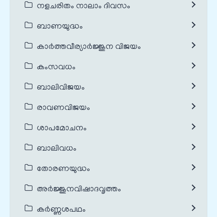
നളചരിതം നാലാം ദിവസം
ബാണയുദ്ധം
കാർത്തവീര്യാർജ്ജുന വിജയം
കംസവധം
ബാലിവിജയം
രാവണവിജയം
ശാപമോചനം
ബാലിവധം
തോരണയുദ്ധം
അർജ്ജുനവിഷാദവൃത്തം
കർണ്ണശപഥം