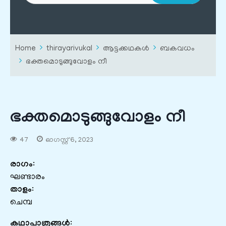
Home
thirayarivukal
ആട്ടക്കഥകൾ
ബകവധം
ഭക്തമൊടുങ്ങുവോളം നീ
ഭക്തമൊടുങ്ങുവോളം നീ
47
ഓഗസ്റ്റ്‌ 6, 2023
രാഗം
:
ഘണ്ടാരം
താളം
:
ചെമ്പ
കഥാപാത്രങ്ങൾ
: