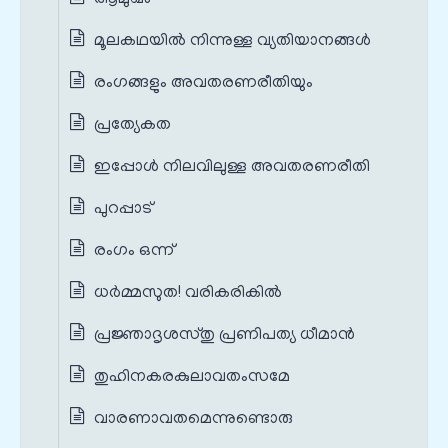
മൂലകഥയില്‍ നിന്നുള്ള വ്യതിയാനങ്ങൾ
രംഗങ്ങളും അവതരണരീതിയും
പ്രത്യേകത
ഇപ്പോള്‍ നിലവിലുള്ള അവതരണരീതി
പുറപ്പാട്
രംഗം ഒന്ന്
ധര്‍മ്മസുത! വരികരികില്‍
പ്രജ്ഞാദൃശസ്തു പ്രണിപത്യ ധീമാന്‍
തുഹിനകരകുലാവതംസമേ
വാരണാവതമെന്നുണ്ടൊരു