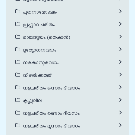
പൂതനാമോക്ഷം
പ്രഹ്ലാദ ചരിതം
രാജസൂയം (തെക്കൻ)
ദുര്യോധനവധം
നരകാസുരവധം
നിഴൽക്കുത്ത്
നളചരിതം ഒന്നാം ദിവസം
കൃഷ്ണലീല
നളചരിതം രണ്ടാം ദിവസം
നളചരിതം മൂന്നാം ദിവസം