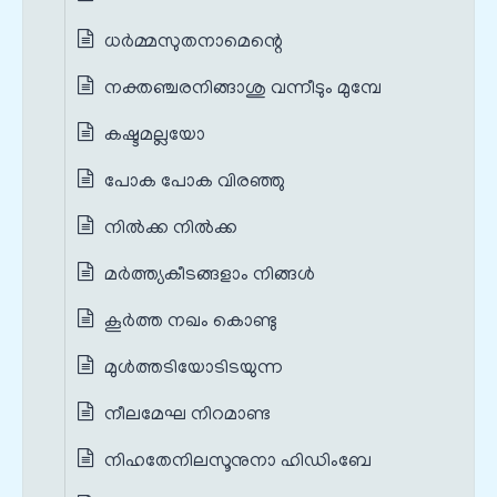
ധര്‍മ്മസുതനാമെന്റെ
നക്തഞ്ചരനിങ്ങാശു വന്നീടും മുമ്പേ
കഷ്ടമല്ലയോ
പോക പോക വിരഞ്ഞു
നില്‍ക്ക നില്‍ക്ക
മര്‍ത്ത്യകീടങ്ങളാം നിങ്ങള്‍
കൂര്‍ത്ത നഖം കൊണ്ടു
മുള്‍ത്തടിയോടിടയുന്ന
നീലമേഘ നിറമാണ്ട
നിഹതേനിലസൂനുനാ ഹിഡിംബേ