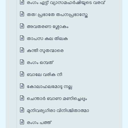
രംഗം എട്ട്: വ്യാസമഹർഷിയുടെ വരവ്
തത: പ്രഭാതേ തപനപ്രഭാസ്തേ
അവതരണ ശ്ലോകം
താപസ കുല തിലക
കുന്തീ സുതന്മാരെ
രംഗം ഒമ്പത്
ബാലേ വരിക നീ
കോലാഹലമോടു നല്ല
ചെന്താര്‍ ബാണ മണിച്ചെപ്പും
മുനിവര്യഗിരാ വിനിശ്ചിതാത്മാ
രംഗം പത്ത്