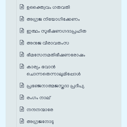
ഉക്ത്വൈവം ഗതവതി
അഗ്രജ നിയോഗിക്കേണം
ഇത്ഥം സുഭീഷണഗദാപ്രഹിത
അനുജ വീരാവതംസ
ഭീമസേനമതിഭീഷണരോഷം
കാര്യം ഭവാന്‍
ചൊന്നതെന്നാലുമിപ്പോള്‍
പ്രഭഞ്ജനാത്മജസ്തദാ പ്രദീപ്യ
രംഗം നാല്‌
നന്ദനന്മാരേ
അഗ്രജനോടു