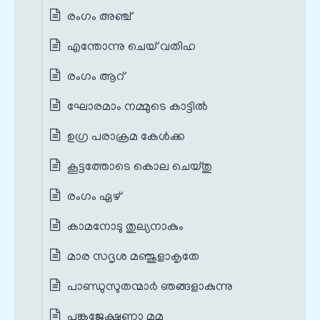
രംഗം അഞ്ച്
എന്തോന്നു ചെയ് വതിഹ
രംഗം ആറ്
ഘോരമാം നമ്മുടെ കാട്ടില്‍
ഉഗ്ര പരാക്രമ കേള്‍ക്ക
കൂട്ടത്തോടെ കൊല ചെയ്തു
രംഗം ഏഴ്
കാമനോടു തുല്യനാകും
മാര സദൃശ മഞ്ജുളാകൃതേ
പാണ്ഡുസുതന്മാര്‍ ഞങ്ങളാകുന്നു
പങ്കജേക്ഷണാ മമ