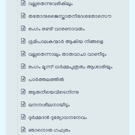
വല്ലതെന്നുവരികിലും
തതോനുജൈസ്താതനിദേശതോസൌ
രംഗം രണ്ട്: വാരണാവതം
ഭൂമിപാലകന്മാര്‍ ആകിയ നിങ്ങളെ
വല്ലതെന്നാലും താതവാചാ വാണീടും
രംഗം മൂന്ന്: ധര്‍മ്മപുത്രരും ആശാരിയും
പാര്‍ത്തലത്തില്‍
ആരുനീയെവിടെനിന്നു
ഖനനശീലനായീടും
ദുര്‍മ്മദന്‍ ദുര്യോധനനേവം
ഞാനൊരു ഗഹ്വരം