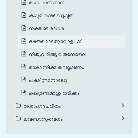
രംഗം പതിനാറ്
കഷ്ടമിവനുടെ ദുഷ്ടത
നക്തഞ്ചരാധമ
ഭക്തമൊടുങ്ങുവോളം നീ
നിത്യവുമിങ്ങു വരുമ്പോലെ
രാക്ഷസിക്കു കുലദൂഷണം
പക്ഷീന്ദ്രനോടേറ്റ
കല്യാണമാശു ഭവിക്കും
രുഗ്മാംഗദചരിതം
ലവണാസുരവധം