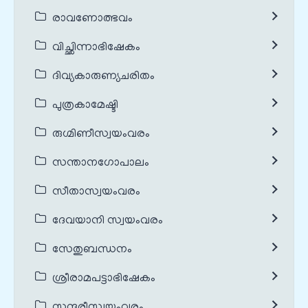
രാവണോത്ഭവം
വിച്ഛിന്നാഭിഷേകം
ദിവ്യകാരുണ്യചരിതം
പുത്രകാമേഷ്ടി
രുഗ്മിണീസ്വയംവരം
സന്താനഗോപാലം
സീതാസ്വയംവരം
ദേവയാനി സ്വയംവരം
സേതുബന്ധനം
ശ്രീരാമപട്ടാഭിഷേകം
സുന്ദരീസ്വയംവരം