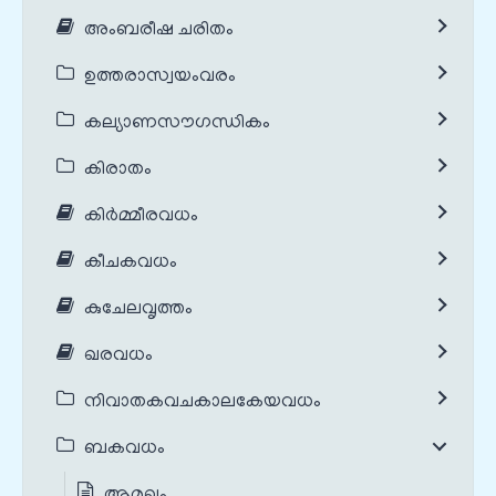
അംബരീഷ ചരിതം
ഉത്തരാസ്വയംവരം
കല്യാണസൗഗന്ധികം
കിരാതം
കിർമ്മീരവധം
കീചകവധം
കുചേലവൃത്തം
ഖരവധം
നിവാതകവചകാലകേയവധം
ബകവധം
ആമുഖം