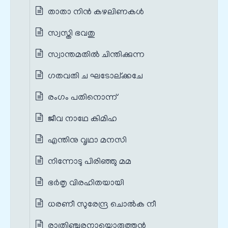
താതാ നിന്‍ കഴലിണകള്‍
സ്വസ്തി ഭവതു
സ്വാന്തമതില്‍ ചിന്തിക്കുന്ന
ഗതവതി ച ഘടോല്ക്കചേ
രംഗം പതിനൊന്ന്
ജീവ നാഥേ കിമിഹ
എന്തിനു വൃഥാ മനസി
നിന്നോടു പിരിഞ്ഞു മമ
ഭര്‍തൃ വിരഹിതയായി
ധരണീ സുരേന്ദ്ര ചൊല്‍ക നീ
രാത്രിഞ്ചരനായൊരുത്തന്‍