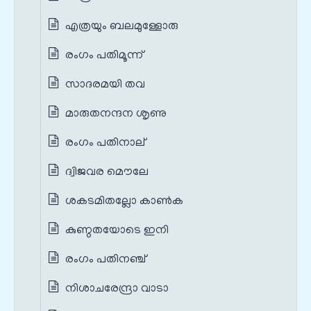
എത്രയും ബലമുള്ളോരു
രംഗം പതിമൂന്ന്
സാദരമയി തവ
മാരുതനന്ദന ശൃണു
രംഗം പതിനാല്
ദ്വിജവര മൌലേ
ശകടമിതല്ലോ കാണ്‍ക
കുണ്ഠതയോടെ ഇനി
രംഗം പതിനഞ്ച്
നിശാചരേന്ദ്രാ വാടാ