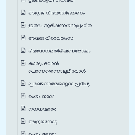
ഉക്ത്വൈവം ഗതവതി
അഗ്രജ നിയോഗിക്കേണം
ഇത്ഥം സുഭീഷണഗദാപ്രഹിത
അനുജ വീരാവതംസ
ഭീമസേനമതിഭീഷണരോഷം
കാര്യം ഭവാന്‍
ചൊന്നതെന്നാലുമിപ്പോള്‍
പ്രഭഞ്ജനാത്മജസ്തദാ പ്രദീപ്യ
രംഗം നാല്‌
നന്ദനന്മാരേ
അഗ്രജനോടു
രംഗം അഞ്ച്