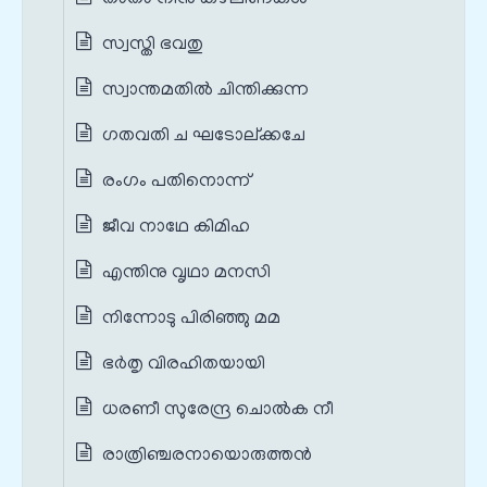
സ്വസ്തി ഭവതു
സ്വാന്തമതില്‍ ചിന്തിക്കുന്ന
ഗതവതി ച ഘടോല്ക്കചേ
രംഗം പതിനൊന്ന്
ജീവ നാഥേ കിമിഹ
എന്തിനു വൃഥാ മനസി
നിന്നോടു പിരിഞ്ഞു മമ
ഭര്‍തൃ വിരഹിതയായി
ധരണീ സുരേന്ദ്ര ചൊല്‍ക നീ
രാത്രിഞ്ചരനായൊരുത്തന്‍