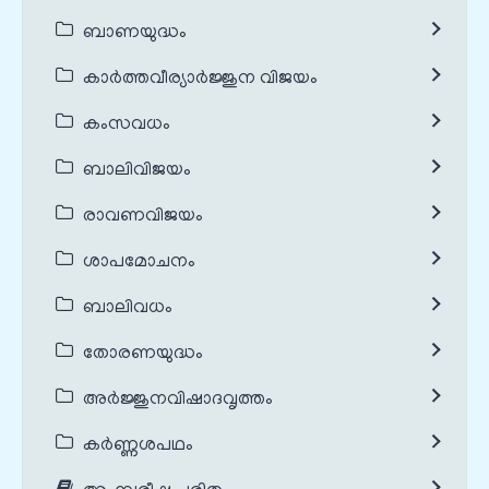
ബാണയുദ്ധം
കാർത്തവീര്യാർജ്ജുന വിജയം
കംസവധം
ബാലിവിജയം
രാവണവിജയം
ശാപമോചനം
ബാലിവധം
തോരണയുദ്ധം
അർജ്ജുനവിഷാദവൃത്തം
കർണ്ണശപഥം