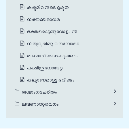
കഷ്ടമിവനുടെ ദുഷ്ടത
നക്തഞ്ചരാധമ
ഭക്തമൊടുങ്ങുവോളം നീ
നിത്യവുമിങ്ങു വരുമ്പോലെ
രാക്ഷസിക്കു കുലദൂഷണം
പക്ഷീന്ദ്രനോടേറ്റ
കല്യാണമാശു ഭവിക്കും
രുഗ്മാംഗദചരിതം
ലവണാസുരവധം