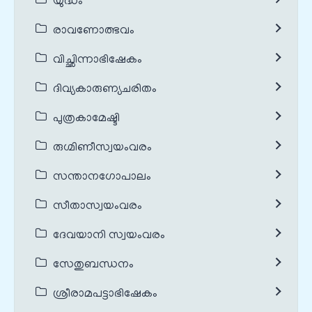
യുദ്ധം
രാവണോത്ഭവം
വിച്ഛിന്നാഭിഷേകം
ദിവ്യകാരുണ്യചരിതം
പുത്രകാമേഷ്ടി
രുഗ്മിണീസ്വയംവരം
സന്താനഗോപാലം
സീതാസ്വയംവരം
ദേവയാനി സ്വയംവരം
സേതുബന്ധനം
ശ്രീരാമപട്ടാഭിഷേകം