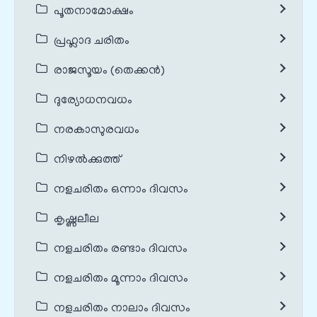
പൂതനാമോക്ഷം
പ്രഹ്ലാദ ചരിതം
രാജസൂയം (തെക്കൻ)
ദുര്യോധനവധം
നരകാസുരവധം
നിഴൽക്കുത്ത്
നളചരിതം ഒന്നാം ദിവസം
കൃഷ്ണലീല
നളചരിതം രണ്ടാം ദിവസം
നളചരിതം മൂന്നാം ദിവസം
നളചരിതം നാലാം ദിവസം