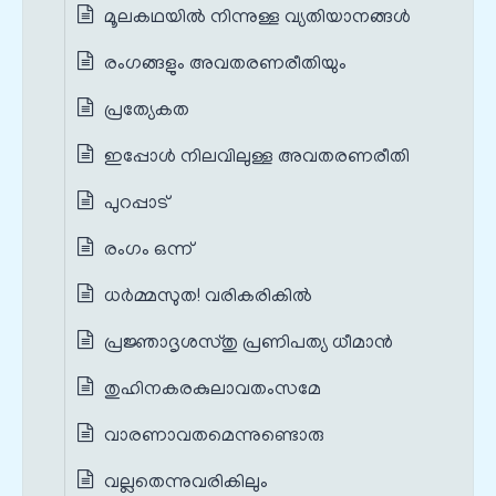
മൂലകഥയില്‍ നിന്നുള്ള വ്യതിയാനങ്ങൾ
രംഗങ്ങളും അവതരണരീതിയും
പ്രത്യേകത
ഇപ്പോള്‍ നിലവിലുള്ള അവതരണരീതി
പുറപ്പാട്
രംഗം ഒന്ന്
ധര്‍മ്മസുത! വരികരികില്‍
പ്രജ്ഞാദൃശസ്തു പ്രണിപത്യ ധീമാന്‍
തുഹിനകരകുലാവതംസമേ
വാരണാവതമെന്നുണ്ടൊരു
വല്ലതെന്നുവരികിലും