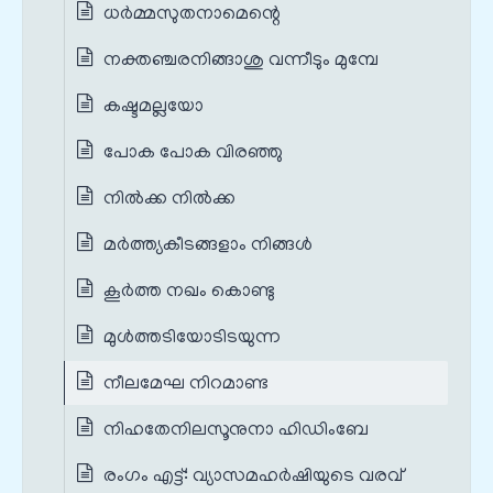
ധര്‍മ്മസുതനാമെന്റെ
നക്തഞ്ചരനിങ്ങാശു വന്നീടും മുമ്പേ
കഷ്ടമല്ലയോ
പോക പോക വിരഞ്ഞു
നില്‍ക്ക നില്‍ക്ക
മര്‍ത്ത്യകീടങ്ങളാം നിങ്ങള്‍
കൂര്‍ത്ത നഖം കൊണ്ടു
മുള്‍ത്തടിയോടിടയുന്ന
നീലമേഘ നിറമാണ്ട
നിഹതേനിലസൂനുനാ ഹിഡിംബേ
രംഗം എട്ട്: വ്യാസമഹർഷിയുടെ വരവ്