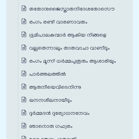
തതോനുജൈസ്താതനിദേശതോസൌ
രംഗം രണ്ട്: വാരണാവതം
ഭൂമിപാലകന്മാര്‍ ആകിയ നിങ്ങളെ
വല്ലതെന്നാലും താതവാചാ വാണീടും
രംഗം മൂന്ന്: ധര്‍മ്മപുത്രരും ആശാരിയും
പാര്‍ത്തലത്തില്‍
ആരുനീയെവിടെനിന്നു
ഖനനശീലനായീടും
ദുര്‍മ്മദന്‍ ദുര്യോധനനേവം
ഞാനൊരു ഗഹ്വരം