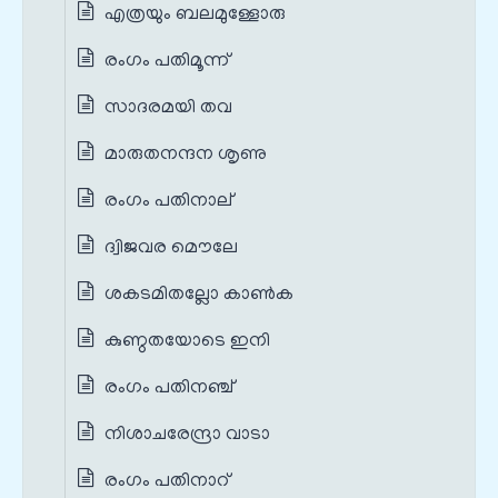
എത്രയും ബലമുള്ളോരു
രംഗം പതിമൂന്ന്
സാദരമയി തവ
മാരുതനന്ദന ശൃണു
രംഗം പതിനാല്
ദ്വിജവര മൌലേ
ശകടമിതല്ലോ കാണ്‍ക
കുണ്ഠതയോടെ ഇനി
രംഗം പതിനഞ്ച്
നിശാചരേന്ദ്രാ വാടാ
രംഗം പതിനാറ്