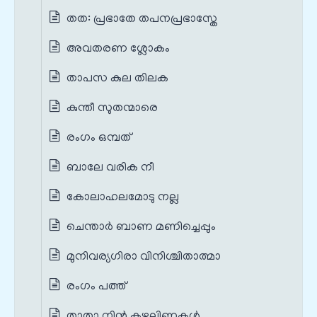
തത: പ്രഭാതേ തപനപ്രഭാസ്തേ
അവതരണ ശ്ലോകം
താപസ കുല തിലക
കുന്തീ സുതന്മാരെ
രംഗം ഒമ്പത്
ബാലേ വരിക നീ
കോലാഹലമോടു നല്ല
ചെന്താര്‍ ബാണ മണിച്ചെപ്പും
മുനിവര്യഗിരാ വിനിശ്ചിതാത്മാ
രംഗം പത്ത്
താതാ നിന്‍ കഴലിണകള്‍