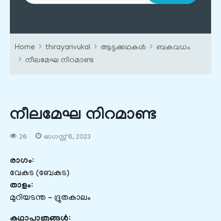
Home
thirayarivukal
ആട്ടക്കഥകൾ
ബകവധം
നീലമേഘ നിറമാണ്ട
നീലമേഘ നിറമാണ്ട
26
ഓഗസ്റ്റ്‌ 6, 2023
രാഗം
:
വേകട (ബേകട)
താളം
:
മുറിയടന്ത – ദ്രുതകാലം
കഥാപാത്രങ്ങൾ
: