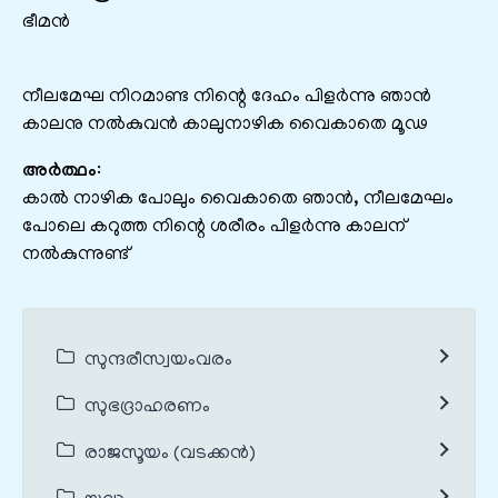
ഭീമൻ
നീലമേഘ നിറമാണ്ട നിന്റെ ദേഹം പിളര്‍ന്നു ഞാന്‍
കാലനു നല്‍കുവന്‍ കാലുനാഴിക വൈകാതെ മൂഢ
അർത്ഥം
:
കാല്‍ നാഴിക പോലും വൈകാതെ ഞാന്‍, നീലമേഘം
പോലെ കറുത്ത നിന്റെ ശരീരം പിളര്‍ന്നു കാലന്
നല്‍കുന്നുണ്ട്
സുന്ദരീസ്വയംവരം
സുഭദ്രാഹരണം
രാജസൂയം (വടക്കൻ)