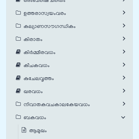
അംബരീഷ ചരിതം
ഉത്തരാസ്വയംവരം
കല്യാണസൗഗന്ധികം
കിരാതം
കിർമ്മീരവധം
കീചകവധം
കുചേലവൃത്തം
ഖരവധം
നിവാതകവചകാലകേയവധം
ബകവധം
ആമുഖം