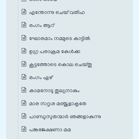
എന്തോന്നു ചെയ് വതിഹ
രംഗം ആറ്
ഘോരമാം നമ്മുടെ കാട്ടില്‍
ഉഗ്ര പരാക്രമ കേള്‍ക്ക
കൂട്ടത്തോടെ കൊല ചെയ്തു
രംഗം ഏഴ്
കാമനോടു തുല്യനാകും
മാര സദൃശ മഞ്ജുളാകൃതേ
പാണ്ഡുസുതന്മാര്‍ ഞങ്ങളാകുന്നു
പങ്കജേക്ഷണാ മമ