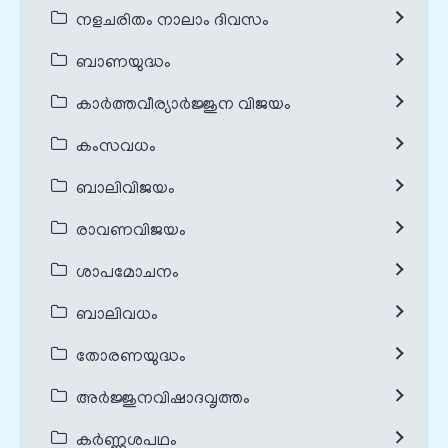
നളചരിതം നാലാം ദിവസം
ബാണയുദ്ധം
കാർത്തവീര്യാർജ്ജുന വിജയം
കംസവധം
ബാലിവിജയം
രാവണവിജയം
ശാപമോചനം
ബാലിവധം
തോരണയുദ്ധം
അർജ്ജുനവിഷാദവൃത്തം
കർണ്ണശപഥം