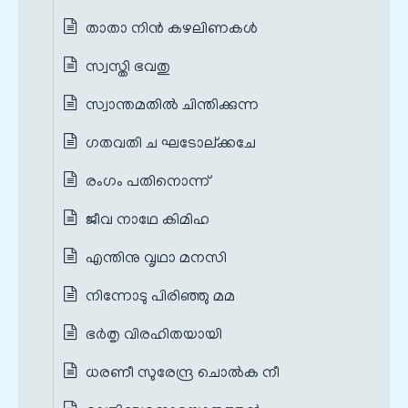
താതാ നിന്‍ കഴലിണകള്‍
സ്വസ്തി ഭവതു
സ്വാന്തമതില്‍ ചിന്തിക്കുന്ന
ഗതവതി ച ഘടോല്ക്കചേ
രംഗം പതിനൊന്ന്
ജീവ നാഥേ കിമിഹ
എന്തിനു വൃഥാ മനസി
നിന്നോടു പിരിഞ്ഞു മമ
ഭര്‍തൃ വിരഹിതയായി
ധരണീ സുരേന്ദ്ര ചൊല്‍ക നീ