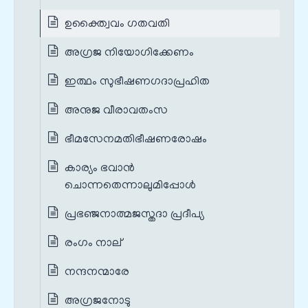
ഉക്ത്വൈവം ഗതവതി
അഗ്രജ നിയോഗിക്കേണം
ഇത്ഥം സുഭീഷണഗദാപ്രഹിത
അനുജ വീരാവതംസ
ഭീമസേനമതിഭീഷണരോഷം
കാര്യം ഭവാന്‍
ചൊന്നതെന്നാലുമിപ്പോള്‍
പ്രഭഞ്ജനാത്മജസ്തദാ പ്രദീപ്യ
രംഗം നാല്‌
നന്ദനന്മാരേ
അഗ്രജനോടു