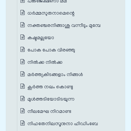
പങ്കജേക്ഷണാ മമ
ധര്‍മ്മസുതനാമെന്റെ
നക്തഞ്ചരനിങ്ങാശു വന്നീടും മുമ്പേ
കഷ്ടമല്ലയോ
പോക പോക വിരഞ്ഞു
നില്‍ക്ക നില്‍ക്ക
മര്‍ത്ത്യകീടങ്ങളാം നിങ്ങള്‍
കൂര്‍ത്ത നഖം കൊണ്ടു
മുള്‍ത്തടിയോടിടയുന്ന
നീലമേഘ നിറമാണ്ട
നിഹതേനിലസൂനുനാ ഹിഡിംബേ