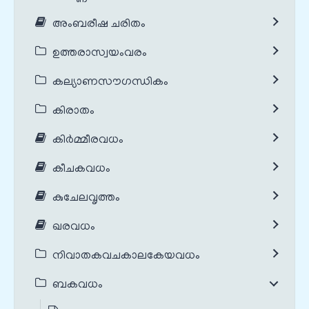
അംബരീഷ ചരിതം
ഉത്തരാസ്വയംവരം
കല്യാണസൗഗന്ധികം
കിരാതം
കിർമ്മീരവധം
കീചകവധം
കുചേലവൃത്തം
ഖരവധം
നിവാതകവചകാലകേയവധം
ബകവധം