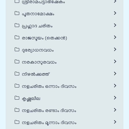
ശ്രീരാമപട്ടാഭിഷേകം
പൂതനാമോക്ഷം
പ്രഹ്ലാദ ചരിതം
രാജസൂയം (തെക്കൻ)
ദുര്യോധനവധം
നരകാസുരവധം
നിഴൽക്കുത്ത്
നളചരിതം ഒന്നാം ദിവസം
കൃഷ്ണലീല
നളചരിതം രണ്ടാം ദിവസം
നളചരിതം മൂന്നാം ദിവസം