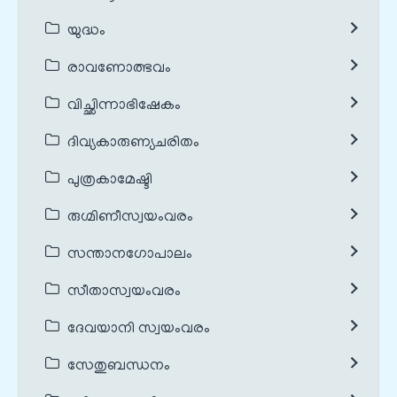
യുദ്ധം
രാവണോത്ഭവം
വിച്ഛിന്നാഭിഷേകം
ദിവ്യകാരുണ്യചരിതം
പുത്രകാമേഷ്ടി
രുഗ്മിണീസ്വയംവരം
സന്താനഗോപാലം
സീതാസ്വയംവരം
ദേവയാനി സ്വയംവരം
സേതുബന്ധനം