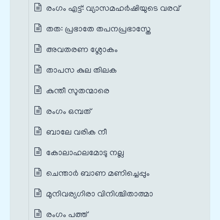
രംഗം എട്ട്: വ്യാസമഹർഷിയുടെ വരവ്
തത: പ്രഭാതേ തപനപ്രഭാസ്തേ
അവതരണ ശ്ലോകം
താപസ കുല തിലക
കുന്തീ സുതന്മാരെ
രംഗം ഒമ്പത്
ബാലേ വരിക നീ
കോലാഹലമോടു നല്ല
ചെന്താര്‍ ബാണ മണിച്ചെപ്പും
മുനിവര്യഗിരാ വിനിശ്ചിതാത്മാ
രംഗം പത്ത്