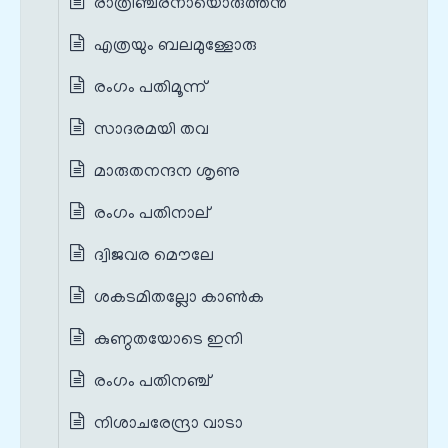
രാത്രിഞ്ചരനായൊരുത്തന്‍
എത്രയും ബലമുള്ളോരു
രംഗം പതിമൂന്ന്
സാദരമയി തവ
മാരുതനന്ദന ശൃണു
രംഗം പതിനാല്
ദ്വിജവര മൌലേ
ശകടമിതല്ലോ കാണ്‍ക
കുണ്ഠതയോടെ ഇനി
രംഗം പതിനഞ്ച്
നിശാചരേന്ദ്രാ വാടാ