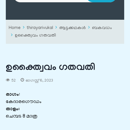
Home
thirayarivukal
ആട്ടക്കഥകൾ
ബകവധം
ഉക്ത്വൈവം ഗതവതി
ഉക്ത്വൈവം ഗതവതി
52
ഓഗസ്റ്റ്‌ 6, 2023
രാഗം
:
കേദാരഗൌഡം
താളം:
ചെമ്പട 8 മാത്ര