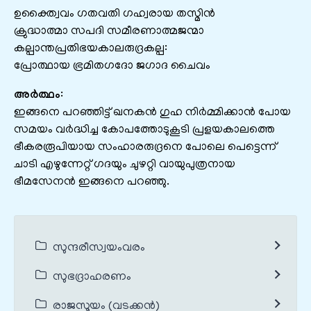
ഉക്ത്വൈവം ഗതവതി ഗഹ്വരായ തസ്മിന്‍
ക്രുദ്ധാത്മാ സപദി സമീരണാത്മജന്മാ
കല്പാന്തപ്രതിഭയകാലരുദ്രകല്പ:
പ്രോത്ഥായ ഭ്രമിതഗദോ ജഗാദ ചൈവം
അർത്ഥം
:
ഇങ്ങനെ പറഞ്ഞിട്ട് ഖനകൻ ഗുഹ നിർമ്മിക്കാൻ പോയ
സമയം വർദ്ധിച്ച കോപത്തോടുകൂടി പ്രളയകാലത്തെ
ഭീകരരൂപിയായ സംഹാരരുദ്രനെ പോലെ പെട്ടെന്ന്
ചാടി എഴുന്നേറ്റ് ഗദയും ചുഴറ്റി വായുപുത്രനായ
ഭീമസേനൻ ഇങ്ങനെ പറഞ്ഞു.
സുന്ദരീസ്വയംവരം
സുഭദ്രാഹരണം
രാജസൂയം (വടക്കൻ)