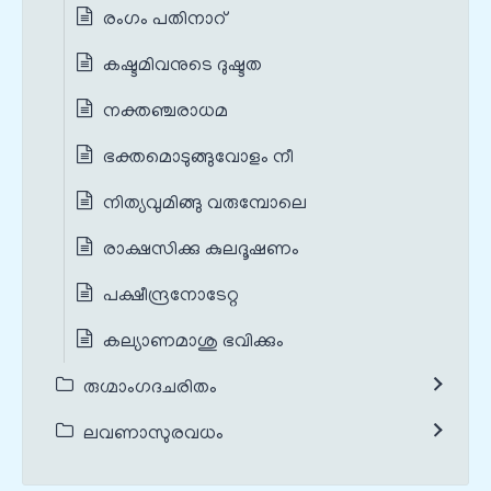
രംഗം പതിനാറ്
കഷ്ടമിവനുടെ ദുഷ്ടത
നക്തഞ്ചരാധമ
ഭക്തമൊടുങ്ങുവോളം നീ
നിത്യവുമിങ്ങു വരുമ്പോലെ
രാക്ഷസിക്കു കുലദൂഷണം
പക്ഷീന്ദ്രനോടേറ്റ
കല്യാണമാശു ഭവിക്കും
രുഗ്മാംഗദചരിതം
ലവണാസുരവധം