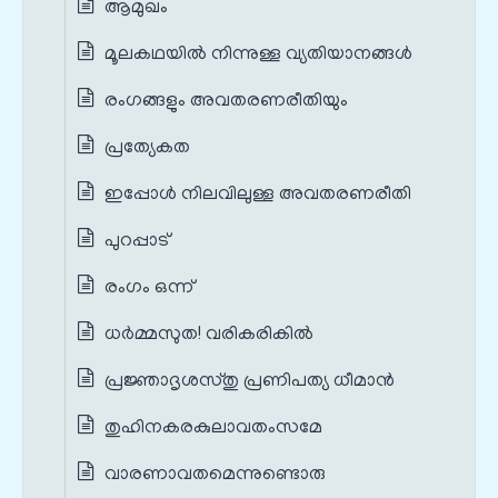
ആമുഖം
മൂലകഥയില്‍ നിന്നുള്ള വ്യതിയാനങ്ങൾ
രംഗങ്ങളും അവതരണരീതിയും
പ്രത്യേകത
ഇപ്പോള്‍ നിലവിലുള്ള അവതരണരീതി
പുറപ്പാട്
രംഗം ഒന്ന്
ധര്‍മ്മസുത! വരികരികില്‍
പ്രജ്ഞാദൃശസ്തു പ്രണിപത്യ ധീമാന്‍
തുഹിനകരകുലാവതംസമേ
വാരണാവതമെന്നുണ്ടൊരു