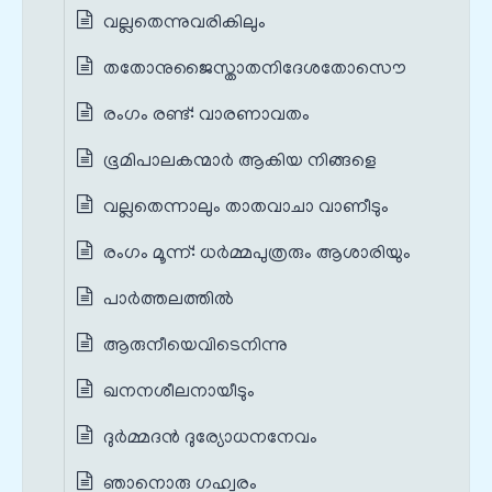
വല്ലതെന്നുവരികിലും
തതോനുജൈസ്താതനിദേശതോസൌ
രംഗം രണ്ട്: വാരണാവതം
ഭൂമിപാലകന്മാര്‍ ആകിയ നിങ്ങളെ
വല്ലതെന്നാലും താതവാചാ വാണീടും
രംഗം മൂന്ന്: ധര്‍മ്മപുത്രരും ആശാരിയും
പാര്‍ത്തലത്തില്‍
ആരുനീയെവിടെനിന്നു
ഖനനശീലനായീടും
ദുര്‍മ്മദന്‍ ദുര്യോധനനേവം
ഞാനൊരു ഗഹ്വരം