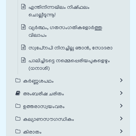
എന്തിനിന്നഖിലം നിഷ്ഫലം
ചൊല്ലീടുന്നൂ!
വ്യര്‍ത്ഥം, ഗതസംഗതികളോര്‍ത്തു
വിലാപം
സ്വപേ്‌നപി നിനച്ചില്ല ഞാന്‍, സോദരാ
പാലിച്ചിടട്ടെ നമ്മെപ്പെരിയപുകളെഴും
(ധനാശി)
കർണ്ണശപഥം
അംബരീഷ ചരിതം
ഉത്തരാസ്വയംവരം
കല്യാണസൗഗന്ധികം
കിരാതം