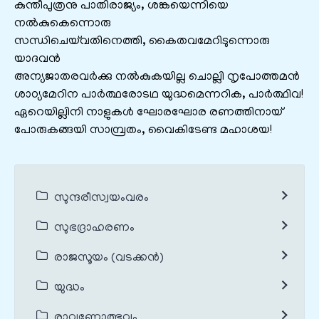
കുന്തീപുത്രനു പാതിരാജ്യം, ശങ്കയെന്നിയെ
നല്‍കുകെന്നൊരു
സന്ധിചെയ്‌വതിനെത്തി, കൈതവമേറിടുന്നൊരു
യാദവന്‍
അന്യജാതരവര്‍ക്കു നല്‍കുകയില്ല ചൊല്ലി നൃപോത്തമന്‍
ശാഠ്യമേറിന പാര്‍ത്ഥരോടഥ യുദ്ധമെന്നറിക, പാര്‍ത്ഥിവ!
ഏറെയില്ലിനി നാളുകള്‍ ഘോരഘോര രണത്തിനായ്
പോരുകങ്ങയി സാമ്പ്രതം, വൈകിടേണ്ട മഹാശയ!
സുന്ദരീസ്വയംവരം
സുഭദ്രാഹരണം
രാജസൂയം (വടക്കൻ)
യുദ്ധം
രാവണോത്ഭവം