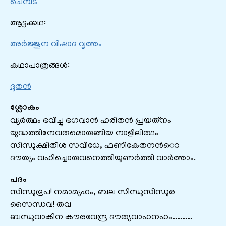
ചെമ്പട
ആട്ടക്കഥ:
അര്‍ജ്ജുന വിഷാദ വൃത്തം
കഥാപാത്രങ്ങൾ:
ദൂതൻ
ശ്ലോകം
വ്യര്‍ത്ഥം ഭവിച്ചു ഭഗവാന്‍ ഹരിതന്‍ പ്രയത്‌നം
യുദ്ധത്തിനേവരുമൊരുങ്ങിയ നാളിലിത്ഥം
സിന്ധുക്ഷിതീശ സവിധേ, ഫണികേതനന്‍െറ
ദൗത്യം വഹിച്ചൊരുവനെത്തിയുണര്‍ത്തി വാര്‍ത്താം.
പദം
സിന്ധുഭൂപ! നമാമ്യഹം, ബല സിന്ധുസിന്ധുര
സൈന്ധവ! തവ
ബന്ധുവാകിന കൗരവേന്ദ്ര ദൗത്യവാഹനഹം…………