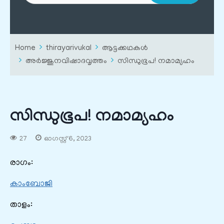
Home
thirayarivukal
ആട്ടക്കഥകൾ
അർജ്ജുനവിഷാദവൃത്തം
സിന്ധുഭൂപ! നമാമ്യഹം
സിന്ധുഭൂപ! നമാമ്യഹം
27
ഓഗസ്റ്റ്‌ 6, 2023
രാഗം:
കാംബോജി
താളം: