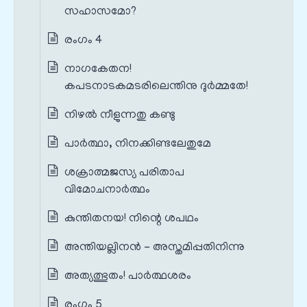
സഹാസമോ?
രംഗം 4
നാഗകേതന!
കപടനാടകമടരിലെന്തിനു ദുര്‍മ്മതേ!
നിഴല്‍ നീളുന്നതു കണ്ടു
പാര്‍ത്ഥാ, നിനക്കിണ്ടലേതുമേ
ശക്രാത്മജസ്യ പരിതാപ
വിമോചനാര്‍ത്ഥം
കുന്തിതനയ! നിന്റെ ശപഥം
അന്തിയല്ലിനന്‍ - അസ്തമിപ്പതിനിന്നു
അത്യത്ഭുതം! പാര്‍ത്ഥശരം
രംഗം 5