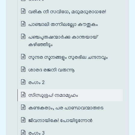
വരിക നീ സവിധേ, മധുമധുരാധരേ!
പാഞ്ചാലി തന്നിലല്ലോ കൗതുകം
പഞ്ചപുരുഷന്മാര്‍ക്കു കാന്തയായ്
കഴിഞ്ഞീടും
സുന്ദര സൂനങ്ങളും സുരഭില ചന്ദനവും
ശാരദ രജനി വരുന്നൂ
രംഗം 2
സിന്ധുഭൂപ! നമാമ്യഹം
കണ്ടകരാം, പര പാണ്ഡവന്മാരുടെ
ജീവനായികേ! പോയിടുന്നേന്‍
രംഗം 3