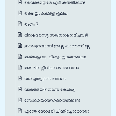
വൈരമേതുമേ ഹൃദി കരുതീടേണ്ട
രക്ഷിയ്ക്ക, രക്ഷിയ്ക്ക ഭൂമിപ!
രംഗം 7
വിശ്വംഭരസ്യ സഖനശ്വംഗമിച്ചവഴി
ഈശ്വരന്മാരേ! ഇല്ലേ കാണുന്നില്ലേ
അര്‍ജ്ജുനാ, വീണ്ടും തുടരുന്നുവോ
അടരിനല്ലിവിടെ ഞാന്‍ വന്നു
വധിച്ചതല്ലാരും ദൈവം
വാര്‍ത്തയിതെന്തേ കേള്‍പ്പൂ
സോദരിയായ് ഗണിയേ്ക്കണ്ട
എന്തേ സോദരീ! ചിന്തിച്ചോരോരോ