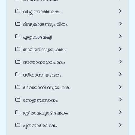
വിച്ഛിന്നാഭിഷേകം
ദിവ്യകാരുണ്യചരിതം
പുത്രകാമേഷ്ടി
രുഗ്മിണീസ്വയംവരം
സന്താനഗോപാലം
സീതാസ്വയംവരം
ദേവയാനി സ്വയംവരം
സേതുബന്ധനം
ശ്രീരാമപട്ടാഭിഷേകം
പൂതനാമോക്ഷം