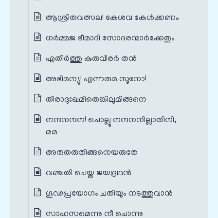
ആശ്രിതവത്സല! കേശവ കേള്‍ക്കണം
ധര്‍മ്മജ ഭീമാദി സോദരന്മാര്‍ക്കേതും
എതിര്‍ത്തു കുരുവീരര്‍ തന്‍
അഭിമന്യു! എന്നരുമ സൂനോ!
തീരാദുഃഖമിതെങ്കിലുമിങ്ങനെ
നന്ദനന്ദന! ചൊല്ലൂ നന്ദനനില്ലാതിനി,
മമ
അരുതരുതിങ്ങനെയരുതേ
വഞ്ചതി ചെയ്ത ജയദ്രഥന്‍
ഗൂഢപ്രയോഗം ചതിയും നടത്തുവാന്‍
സാഹസമെന്നു നീ ചൊന്നു