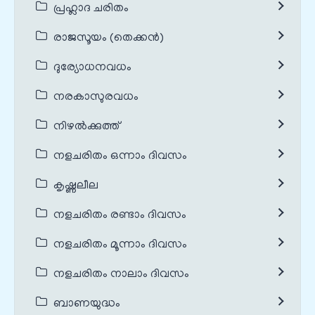
പ്രഹ്ലാദ ചരിതം
രാജസൂയം (തെക്കൻ)
ദുര്യോധനവധം
നരകാസുരവധം
നിഴൽക്കുത്ത്
നളചരിതം ഒന്നാം ദിവസം
കൃഷ്ണലീല
നളചരിതം രണ്ടാം ദിവസം
നളചരിതം മൂന്നാം ദിവസം
നളചരിതം നാലാം ദിവസം
ബാണയുദ്ധം