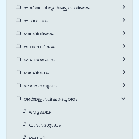
കാർത്തവീര്യാർജ്ജുന വിജയം
കംസവധം
ബാലിവിജയം
രാവണവിജയം
ശാപമോചനം
ബാലിവധം
തോരണയുദ്ധം
അർജ്ജുനവിഷാദവൃത്തം
ആട്ടക്കഥ:
വന്ദനശ്ലോകം
രംഗം 1