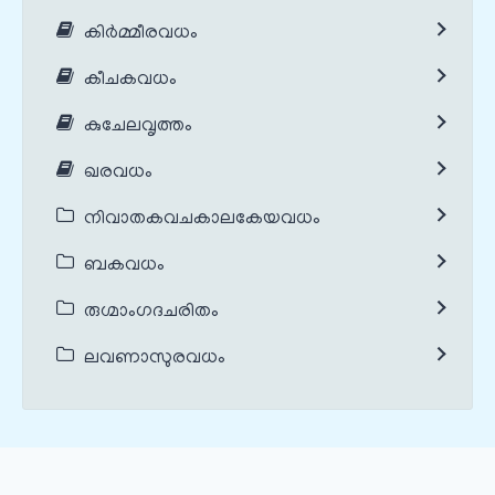
കിർമ്മീരവധം
കീചകവധം
കുചേലവൃത്തം
ഖരവധം
നിവാതകവചകാലകേയവധം
ബകവധം
രുഗ്മാംഗദചരിതം
ലവണാസുരവധം