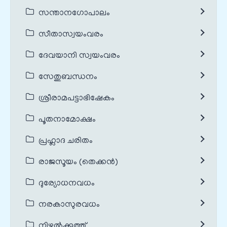
സന്താനഗോപാലം
സീതാസ്വയംവരം
ദേവയാനി സ്വയംവരം
സേതുബന്ധനം
ശ്രീരാമപട്ടാഭിഷേകം
പൂതനാമോക്ഷം
പ്രഹ്ലാദ ചരിതം
രാജസൂയം (തെക്കൻ)
ദുര്യോധനവധം
നരകാസുരവധം
നിഴൽക്കുത്ത്