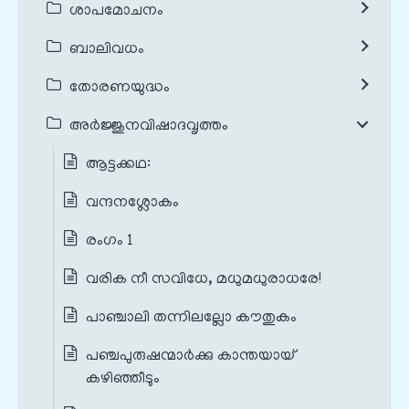
ശാപമോചനം
ബാലിവധം
തോരണയുദ്ധം
അർജ്ജുനവിഷാദവൃത്തം
ആട്ടക്കഥ:
വന്ദനശ്ലോകം
രംഗം 1
വരിക നീ സവിധേ, മധുമധുരാധരേ!
പാഞ്ചാലി തന്നിലല്ലോ കൗതുകം
പഞ്ചപുരുഷന്മാര്‍ക്കു കാന്തയായ്
കഴിഞ്ഞീടും