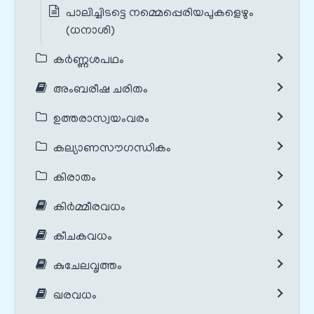
പാലിച്ചിടട്ടെ നമ്മെപ്പെരിയപുകളെഴും
(ധനാശി)
കർണ്ണശപഥം
അംബരീഷ ചരിതം
ഉത്തരാസ്വയംവരം
കല്യാണസൗഗന്ധികം
കിരാതം
കിർമ്മീരവധം
കീചകവധം
കുചേലവൃത്തം
ഖരവധം