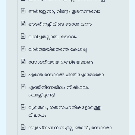
അര്‍ജ്ജുനാ, വീണ്ടും തുടരുന്നുവോ
അടരിനല്ലിവിടെ ഞാന്‍ വന്നു
വധിച്ചതല്ലാരും ദൈവം
വാര്‍ത്തയിതെന്തേ കേള്‍പ്പൂ
സോദരിയായ് ഗണിയേ്ക്കണ്ട
എന്തേ സോദരീ! ചിന്തിച്ചോരോരോ
എന്തിനിന്നഖിലം നിഷ്ഫലം
ചൊല്ലീടുന്നൂ!
വ്യര്‍ത്ഥം, ഗതസംഗതികളോര്‍ത്തു
വിലാപം
സ്വപേ്‌നപി നിനച്ചില്ല ഞാന്‍, സോദരാ