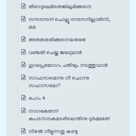
തീരാദുഃഖമിതെങ്കിലുമിങ്ങനെ
നന്ദനന്ദന! ചൊല്ലൂ നന്ദനനില്ലാതിനി,
മമ
അരുതരുതിങ്ങനെയരുതേ
വഞ്ചതി ചെയ്ത ജയദ്രഥന്‍
ഗൂഢപ്രയോഗം ചതിയും നടത്തുവാന്‍
സാഹസമെന്നു നീ ചൊന്നു
സഹാസമോ?
രംഗം 4
നാഗകേതന!
കപടനാടകമടരിലെന്തിനു ദുര്‍മ്മതേ!
നിഴല്‍ നീളുന്നതു കണ്ടു