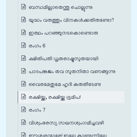
ബന്ധമില്ലാതെന്തു ചൊല്ലുന്നു
യുദ്ധം വരുത്തും വിനകള്‍ക്കതിരുണ്ടോ?
ഇത്ഥം പറഞ്ഞുനടകൊണ്ടൊരു
രംഗം 6
ക്ഷിതിപതി ധൃതരാഷ്ട്രസുതയായി
പാദപങ്കജം തവ സുതനിതാ വണങ്ങുന്നു
വൈരമേതുമേ ഹൃദി കരുതീടേണ്ട
രക്ഷിയ്ക്ക, രക്ഷിയ്ക്ക ഭൂമിപ!
രംഗം 7
വിശ്വംഭരസ്യ സഖനശ്വംഗമിച്ചവഴി
ഈശ്വരന്മാരേ! ഇല്ലേ കാണുന്നില്ലേ