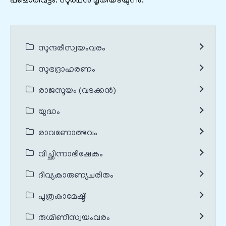
പഞ്ചാരിവട്ടം. സുരഥന്‍ മൃതിയടയുന്നു.
സുന്ദരീസ്വയംവരം
സുഭദ്രാഹരണം
രാജസൂയം (വടക്കൻ)
യുദ്ധം
രാവണോത്ഭവം
വിച്ഛിന്നാഭിഷേകം
ദിവ്യകാരുണ്യചരിതം
പുത്രകാമേഷ്ടി
രുഗ്മിണീസ്വയംവരം