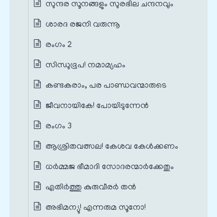
സുന്ദര സൂനങ്ങളും സുരഭില ചന്ദനവും
ശാരദ രജനി വരുന്നൂ
രംഗം 2
സിന്ധുഭൂപ! നമാമ്യഹം
കണ്ടകരാം, പര പാണ്ഡവന്മാരുടെ
ജീവനായികേ! പോയിടുന്നേന്‍
രംഗം 3
ആശ്രിതവത്സല! കേശവ കേള്‍ക്കണം
ധര്‍മ്മജ ഭീമാദി സോദരന്മാര്‍ക്കേതും
എതിര്‍ത്തു കുരുവീരര്‍ തന്‍
അഭിമന്യു! എന്നരുമ സൂനോ!