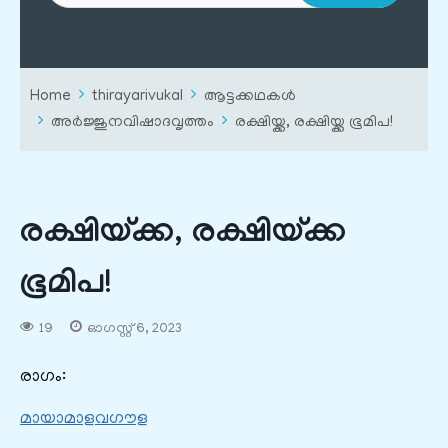
Home
thirayarivukal
ആട്ടക്കഥകൾ
അർജ്ജുനവിഷാദവൃത്തം
രക്ഷിയ്ക്ക, രക്ഷിയ്ക്ക ഭൂമിപ!
രക്ഷിയ്ക്ക, രക്ഷിയ്ക്ക
ഭൂമിപ!
19
ഓഗസ്റ്റ്‌ 6, 2023
രാഗം:
മായാമാളവഗൗള