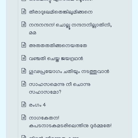
തീരാദുഃഖമിതെങ്കിലുമിങ്ങനെ
നന്ദനന്ദന! ചൊല്ലൂ നന്ദനനില്ലാതിനി,
മമ
അരുതരുതിങ്ങനെയരുതേ
വഞ്ചതി ചെയ്ത ജയദ്രഥന്‍
ഗൂഢപ്രയോഗം ചതിയും നടത്തുവാന്‍
സാഹസമെന്നു നീ ചൊന്നു
സഹാസമോ?
രംഗം 4
നാഗകേതന!
കപടനാടകമടരിലെന്തിനു ദുര്‍മ്മതേ!