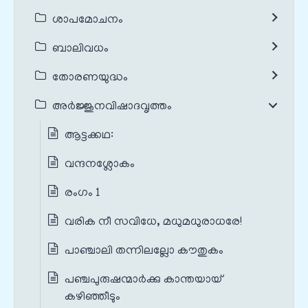
ശാപമോചനം
ബാലിവധം
തോരണയുദ്ധം
അർജ്ജുനവിഷാദവൃത്തം
ആട്ടക്കഥ:
വന്ദനശ്ലോകം
രംഗം 1
വരിക നീ സവിധേ, മധുമധുരാധരേ!
പാഞ്ചാലി തന്നിലല്ലോ കൗതുകം
പഞ്ചപുരുഷന്മാര്‍ക്കു കാന്തയായ്
കഴിഞ്ഞീടും