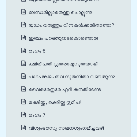
ആകുലമെല്ലാമൊഴിഞ്ഞീടുവാന്‍
ബന്ധമില്ലാതെന്തു ചൊല്ലുന്നു
യുദ്ധം വരുത്തും വിനകള്‍ക്കതിരുണ്ടോ?
ഇത്ഥം പറഞ്ഞുനടകൊണ്ടൊരു
രംഗം 6
ക്ഷിതിപതി ധൃതരാഷ്ട്രസുതയായി
പാദപങ്കജം തവ സുതനിതാ വണങ്ങുന്നു
വൈരമേതുമേ ഹൃദി കരുതീടേണ്ട
രക്ഷിയ്ക്ക, രക്ഷിയ്ക്ക ഭൂമിപ!
രംഗം 7
വിശ്വംഭരസ്യ സഖനശ്വംഗമിച്ചവഴി