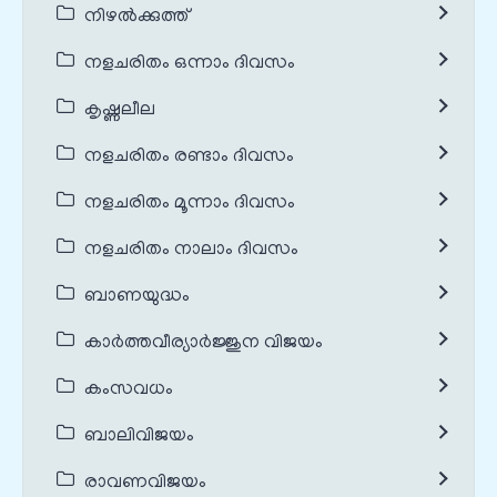
നിഴൽക്കുത്ത്
നളചരിതം ഒന്നാം ദിവസം
കൃഷ്ണലീല
നളചരിതം രണ്ടാം ദിവസം
നളചരിതം മൂന്നാം ദിവസം
നളചരിതം നാലാം ദിവസം
ബാണയുദ്ധം
കാർത്തവീര്യാർജ്ജുന വിജയം
കംസവധം
ബാലിവിജയം
രാവണവിജയം