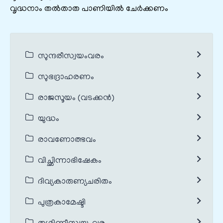
വൃദ്ധനാം തല്‍താത പാണിയില്‍ ചേര്‍ക്കണം
സുന്ദരീസ്വയംവരം
സുഭദ്രാഹരണം
രാജസൂയം (വടക്കൻ)
യുദ്ധം
രാവണോത്ഭവം
വിച്ഛിന്നാഭിഷേകം
ദിവ്യകാരുണ്യചരിതം
പുത്രകാമേഷ്ടി