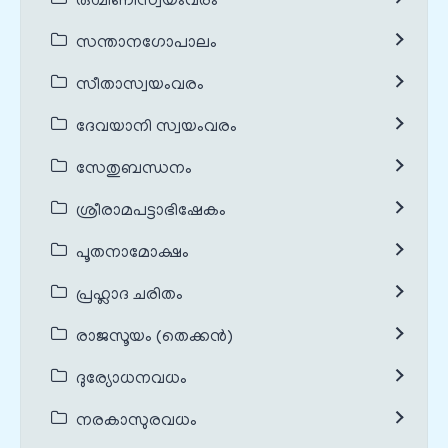
രുഗ്മിണീസ്വയംവരം
സന്താനഗോപാലം
സീതാസ്വയംവരം
ദേവയാനി സ്വയംവരം
സേതുബന്ധനം
ശ്രീരാമപട്ടാഭിഷേകം
പൂതനാമോക്ഷം
പ്രഹ്ലാദ ചരിതം
രാജസൂയം (തെക്കൻ)
ദുര്യോധനവധം
നരകാസുരവധം