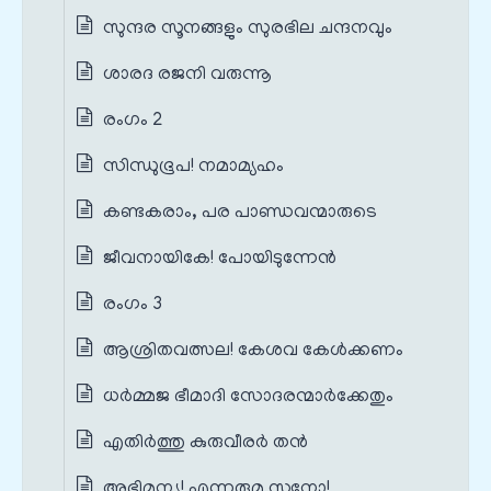
സുന്ദര സൂനങ്ങളും സുരഭില ചന്ദനവും
ശാരദ രജനി വരുന്നൂ
രംഗം 2
സിന്ധുഭൂപ! നമാമ്യഹം
കണ്ടകരാം, പര പാണ്ഡവന്മാരുടെ
ജീവനായികേ! പോയിടുന്നേന്‍
രംഗം 3
ആശ്രിതവത്സല! കേശവ കേള്‍ക്കണം
ധര്‍മ്മജ ഭീമാദി സോദരന്മാര്‍ക്കേതും
എതിര്‍ത്തു കുരുവീരര്‍ തന്‍
അഭിമന്യു! എന്നരുമ സൂനോ!