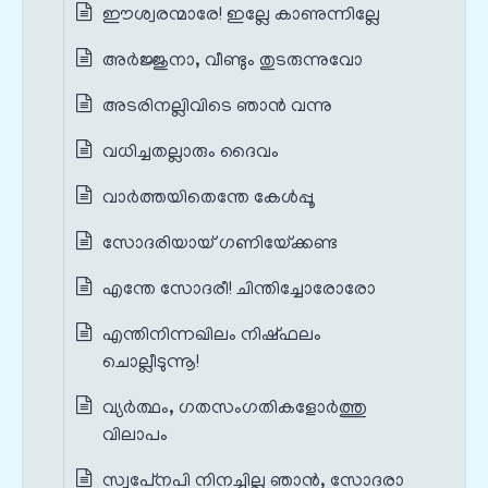
ഈശ്വരന്മാരേ! ഇല്ലേ കാണുന്നില്ലേ
അര്‍ജ്ജുനാ, വീണ്ടും തുടരുന്നുവോ
അടരിനല്ലിവിടെ ഞാന്‍ വന്നു
വധിച്ചതല്ലാരും ദൈവം
വാര്‍ത്തയിതെന്തേ കേള്‍പ്പൂ
സോദരിയായ് ഗണിയേ്ക്കണ്ട
എന്തേ സോദരീ! ചിന്തിച്ചോരോരോ
എന്തിനിന്നഖിലം നിഷ്ഫലം
ചൊല്ലീടുന്നൂ!
വ്യര്‍ത്ഥം, ഗതസംഗതികളോര്‍ത്തു
വിലാപം
സ്വപേ്‌നപി നിനച്ചില്ല ഞാന്‍, സോദരാ