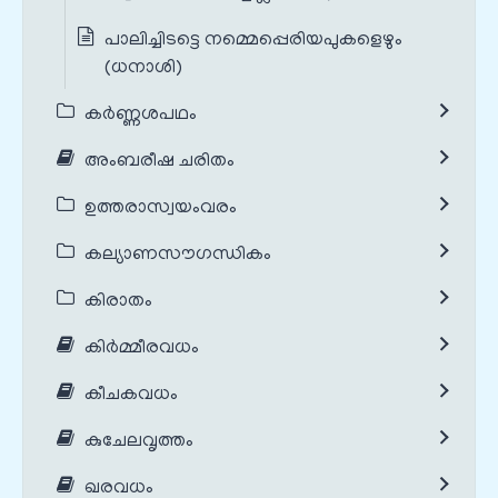
പാലിച്ചിടട്ടെ നമ്മെപ്പെരിയപുകളെഴും
(ധനാശി)
കർണ്ണശപഥം
അംബരീഷ ചരിതം
ഉത്തരാസ്വയംവരം
കല്യാണസൗഗന്ധികം
കിരാതം
കിർമ്മീരവധം
കീചകവധം
കുചേലവൃത്തം
ഖരവധം