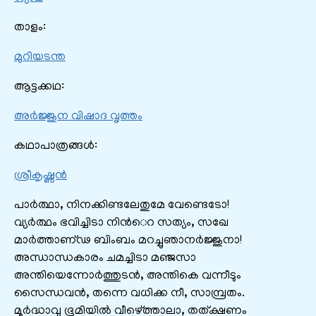
താളം:
മുറിയടന്ത
ആട്ടക്കഥ:
അര്‍ജ്ജുന വിഷാദ വൃത്തം
കഥാപാത്രങ്ങൾ:
ശ്രീകൃഷ്ണൻ
പാര്‍ത്ഥാ, നിനക്കിണ്ടലേതുമേ വേണ്ടെടോ!
വ്യര്‍ത്ഥം ഭവിച്ചിടാ നിന്‍െറ സത്യം, സഖേ
മാര്‍ത്താണ്ഢ ബിംബം മറച്ചുഞാനര്‍ജ്ജുനാ!
അന്ധാന്ധകാരം ചമച്ചിടാ മഞ്ജസാ
അന്തിയെന്നോര്‍ത്തുടന്‍, അന്തികെ വന്നീടും
സൈന്ധവന്‍, തന്നെ വധിക്ക നീ, സാമ്പ്രതം.
മൂര്‍ദ്ധാവു ഭൂമിയില്‍ വീഴെ്ത്താലാ, തത്ക്ഷണം