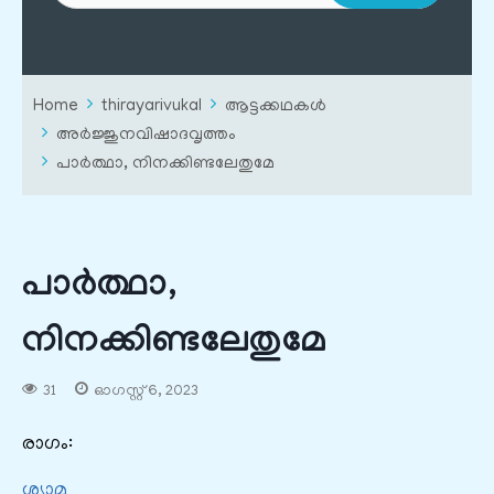
Home
thirayarivukal
ആട്ടക്കഥകൾ
അർജ്ജുനവിഷാദവൃത്തം
പാര്‍ത്ഥാ, നിനക്കിണ്ടലേതുമേ
പാര്‍ത്ഥാ,
നിനക്കിണ്ടലേതുമേ
31
ഓഗസ്റ്റ്‌ 6, 2023
രാഗം:
ശ്യാമ