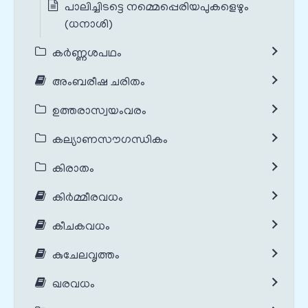
പാലിച്ചിടട്ടെ നമ്മെപ്പെരിയപുകളെഴും
(ധനാശി)
കർണ്ണശപഥം
അംബരീഷ ചരിതം
ഉത്തരാസ്വയംവരം
കല്യാണസൗഗന്ധികം
കിരാതം
കിർമ്മീരവധം
കീചകവധം
കുചേലവൃത്തം
ഖരവധം