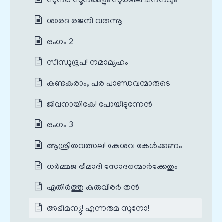
സുന്ദര സൂനങ്ങളും സുരഭില ചന്ദനവും
ശാരദ രജനി വരുന്നൂ
രംഗം 2
സിന്ധുഭൂപ! നമാമ്യഹം
കണ്ടകരാം, പര പാണ്ഡവന്മാരുടെ
ജീവനായികേ! പോയിടുന്നേന്‍
രംഗം 3
ആശ്രിതവത്സല! കേശവ കേള്‍ക്കണം
ധര്‍മ്മജ ഭീമാദി സോദരന്മാര്‍ക്കേതും
എതിര്‍ത്തു കുരുവീരര്‍ തന്‍
അഭിമന്യു! എന്നരുമ സൂനോ!