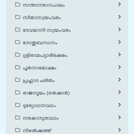
സന്താനഗോപാലം
സീതാസ്വയംവരം
ദേവയാനി സ്വയംവരം
സേതുബന്ധനം
ശ്രീരാമപട്ടാഭിഷേകം
പൂതനാമോക്ഷം
പ്രഹ്ലാദ ചരിതം
രാജസൂയം (തെക്കൻ)
ദുര്യോധനവധം
നരകാസുരവധം
നിഴൽക്കുത്ത്