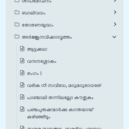
ശാപമോചനം
ബാലിവധം
തോരണയുദ്ധം
അർജ്ജുനവിഷാദവൃത്തം
ആട്ടക്കഥ:
വന്ദനശ്ലോകം
രംഗം 1
വരിക നീ സവിധേ, മധുമധുരാധരേ!
പാഞ്ചാലി തന്നിലല്ലോ കൗതുകം
പഞ്ചപുരുഷന്മാര്‍ക്കു കാന്തയായ്
കഴിഞ്ഞീടും