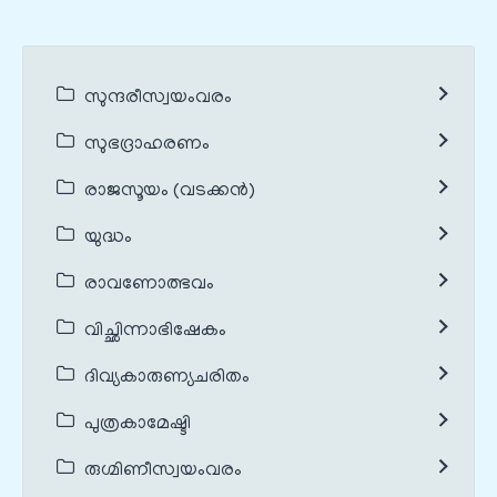
സുന്ദരീസ്വയംവരം
സുഭദ്രാഹരണം
രാജസൂയം (വടക്കൻ)
യുദ്ധം
രാവണോത്ഭവം
വിച്ഛിന്നാഭിഷേകം
ദിവ്യകാരുണ്യചരിതം
പുത്രകാമേഷ്ടി
രുഗ്മിണീസ്വയംവരം