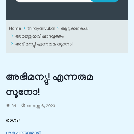
Home
thirayarivukal
ആട്ടക്കഥകൾ
അർജ്ജുനവിഷാദവൃത്തം
അഭിമന്യു! എന്നരുമ സൂനോ!
അഭിമന്യു! എന്നരുമ
സൂനോ!
34
ഓഗസ്റ്റ്‌ 6, 2023
രാഗം:
ശുഭ പന്തുവരാളി