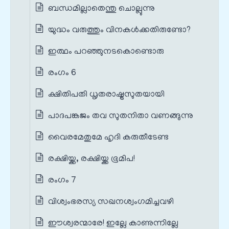
ബന്ധമില്ലാതെന്തു ചൊല്ലുന്നു
യുദ്ധം വരുത്തും വിനകള്‍ക്കതിരുണ്ടോ?
ഇത്ഥം പറഞ്ഞുനടകൊണ്ടൊരു
രംഗം 6
ക്ഷിതിപതി ധൃതരാഷ്ട്രസുതയായി
പാദപങ്കജം തവ സുതനിതാ വണങ്ങുന്നു
വൈരമേതുമേ ഹൃദി കരുതീടേണ്ട
രക്ഷിയ്ക്ക, രക്ഷിയ്ക്ക ഭൂമിപ!
രംഗം 7
വിശ്വംഭരസ്യ സഖനശ്വംഗമിച്ചവഴി
ഈശ്വരന്മാരേ! ഇല്ലേ കാണുന്നില്ലേ