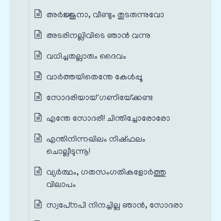
അര്‍ജ്ജുനാ, വീണ്ടും തുടരുന്നുവോ
അടരിനല്ലിവിടെ ഞാന്‍ വന്നു
വധിച്ചതല്ലാരും ദൈവം
വാര്‍ത്തയിതെന്തേ കേള്‍പ്പൂ
സോദരിയായ് ഗണിയേ്ക്കണ്ട
എന്തേ സോദരീ! ചിന്തിച്ചോരോരോ
എന്തിനിന്നഖിലം നിഷ്ഫലം
ചൊല്ലീടുന്നൂ!
വ്യര്‍ത്ഥം, ഗതസംഗതികളോര്‍ത്തു
വിലാപം
സ്വപേ്‌നപി നിനച്ചില്ല ഞാന്‍, സോദരാ