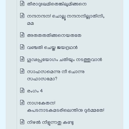
തീരാദുഃഖമിതെങ്കിലുമിങ്ങനെ
നന്ദനന്ദന! ചൊല്ലൂ നന്ദനനില്ലാതിനി,
മമ
അരുതരുതിങ്ങനെയരുതേ
വഞ്ചതി ചെയ്ത ജയദ്രഥന്‍
ഗൂഢപ്രയോഗം ചതിയും നടത്തുവാന്‍
സാഹസമെന്നു നീ ചൊന്നു
സഹാസമോ?
രംഗം 4
നാഗകേതന!
കപടനാടകമടരിലെന്തിനു ദുര്‍മ്മതേ!
നിഴല്‍ നീളുന്നതു കണ്ടു