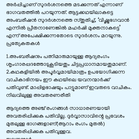
അർപ്പിച്ചാണ് സുദർശനത്തെ മടക്കുന്നത് എന്നാണ്
ഭാഗവതത്തിൽ പറയുന്നത്. ആട്ടക്കഥയിലാകട്ടെ
അംബരീഷൻ സുദർശനത്തെ സ്തുതിച്ച്, ‘വിഷ്ണുഭഗവാൻ
എന്നിൽ പ്രീതനാണേങ്കിൽ മഹർഷി മുക്തനാകട്ടെ’
എന്ന് അപേക്ഷിക്കുന്നതോടെ സുദർശനം മറയുന്നു.
പ്രത്യേകതകൾ
1.അംബരീഷനും പത്നിമാരുമായുള്ള ആദ്യരംഗം
ശൃംഗാരപ്പദത്തോടുകൂടിയതും ചിട്ടപ്രധാനമായതുമാണ്.
2.കഥകളിയിൽ അപൂർവ്വമായിമാത്രം ഉപയോഗിക്കുന്ന
വാചികാഭിനയം ഈ കഥയിലെ യവനന്മാർക്ക്
പതിവുണ്ട്. മാപ്പിളഭാഷയും പാട്ടുമാണ് ഇവരുടെ വാചികം.
നിലവിലുള്ള അവതരണരീതി
ആദ്യത്തെ അഞ്ച് രംഗങ്ങൾ സാധാരണയായി
അവതരിപ്പിക്കുക പതിവില്ല. ദുർവ്വാസാവിന്റെ പ്രവേശം
മുതലുള്ള ഭാഗങ്ങളാണ്(ആറാം രംഗം മുതൽ)
അവതരിപ്പിക്കുക പതിവുള്ളവ.