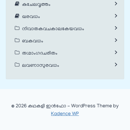
കുചേലവൃത്തം
ഖരവധം
നിവാതകവചകാലകേയവധം
ബകവധം
രുഗ്മാംഗദചരിതം
ലവണാസുരവധം
© 2026 കഥകളി ഇൻഫോ - WordPress Theme by
Kadence WP