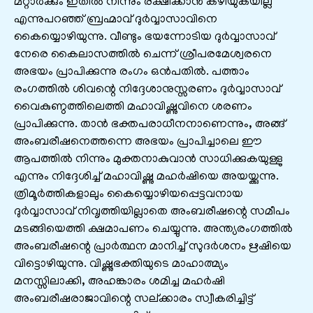
മറ്റാർക്കും ഇതിൽ നിന്നും രക്ഷിക്കാൻ കഴിയുകയില്ല
എന്നുപറഞ്ഞ് ബ്രഹ്മാവ് ദുർവ്വാസാവിനെ
കൈയ്യൊഴിയുന്നു. വീണ്ടും ഭയന്നോടിയ ദുർവ്വാസാവ്
നേരെ കൈലാസത്തിൽ ചെന്ന് ശ്രീപരമേശ്വരനെ
അഭയം പ്രാപിക്കുന്നു രംഗം ഒൻപതിൽ. പത്താം
രംഗത്തിൽ ശിവന്റെ നിദ്ദേശാനുസ്സരണം ദുർവ്വാസാവ്
വൈകുണ്ഠത്തിലെത്തി മഹാവിഷ്ണുവിനെ ശരണം
പ്രാപിക്കുന്നു. താൻ ഭക്തപരാധീനനാണെന്നും, അങ്ങ്
അംബരീഷനെത്തന്നെ അഭയം പ്രാപിച്ചാലെ ഈ
ആപത്തിൽ നിന്നും മുക്തനാകുവാൻ സാധിക്കുകയുള്ളു
എന്നും നിദ്ദേശിച്ച് മഹാവിഷ്ണു മഹർഷിയെ അയയ്ക്കുന്നു.
ത്രിമൂർത്തികളാലും കൈയ്യൊഴിയപ്പെട്ടവനായ
ദുർവ്വാസാവ് നിവൃത്തിയില്ലാതെ അംബരീഷന്റെ സമീപം
മടങ്ങിയെത്തി ക്ഷമാപണം ചെയ്യുന്നു. അന്ത്യരംഗത്തിൽ
അംബരീഷന്റെ പ്രാർത്ഥന മാനിച്ച് സുദർശനം ഋഷിയെ
വിട്ടൊഴിയുന്നു. വിഷ്ണുഭക്തിയുടെ മാഹാത്മ്യം
മനസ്സിലാക്കി, അഹങ്കാരം ശമിച്ച മഹർഷി
അംബരീഷരാജാവിന്റെ സല്ക്കാരം സ്വീകരിച്ചിട്ട്