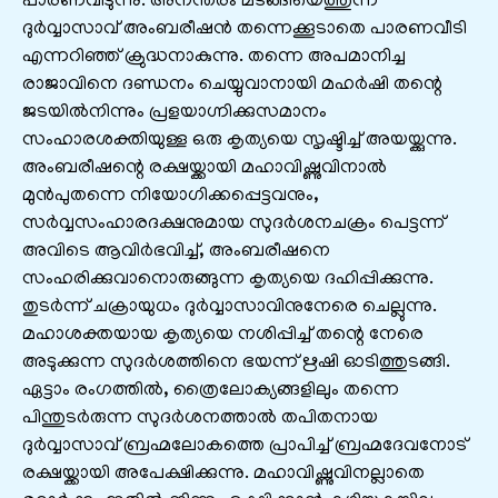
പാരണവീടുന്നു. അനന്തരം മടങ്ങിയെത്തുന്ന
ദുർവ്വാസാവ് അംബരീഷൻ തന്നെക്കൂടാതെ പാരണവീടി
എന്നറിഞ്ഞ് ക്രുദ്ധനാകുന്നു. തന്നെ അപമാനിച്ച
രാജാവിനെ ദണ്ഡനം ചെയ്യുവാനായി മഹർഷി തന്റെ
ജടയിൽനിന്നും പ്രളയാഗ്നിക്കുസമാനം
സംഹാരശക്തിയുള്ള ഒരു കൃത്യയെ സൃഷ്ടിച്ച് അയയ്ക്കുന്നു.
അംബരീഷന്റെ രക്ഷയ്ക്കായി മഹാവിഷ്ണുവിനാൽ
മുൻപുതന്നെ നിയോഗിക്കപ്പെട്ടവനും,
സർവ്വസംഹാരദക്ഷനുമായ സുദർശനചക്രം പെട്ടന്ന്
അവിടെ ആവിർഭവിച്ച്, അംബരീഷനെ
സംഹരിക്കുവാനൊരുങ്ങുന്ന കൃത്യയെ ദഹിപ്പിക്കുന്നു.
തുടർന്ന് ചക്രായുധം ദുർവ്വാസാവിനുനേരെ ചെല്ലുന്നു.
മഹാശക്തയായ കൃത്യയെ നശിപ്പിച്ച് തന്റെ നേരെ
അടുക്കുന്ന സുദർശത്തിനെ ഭയന്ന് ഋഷി ഓടിത്തുടങ്ങി.
ഏട്ടാം രംഗത്തിൽ, ത്രൈലോക്യങ്ങളിലും തന്നെ
പിന്തുടർരുന്ന സുദർശനത്താൽ തപിതനായ
ദുർവ്വാസാവ് ബ്രഹ്മലോകത്തെ പ്രാപിച്ച് ബ്രഹ്മദേവനോട്
രക്ഷയ്ക്കായി അപേക്ഷിക്കുന്നു. മഹാവിഷ്ണുവിനല്ലാതെ