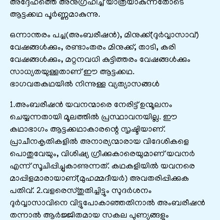
അദ്ദേഹത്തെ അനുഗ്രഹിച്ച് യാത്രയാകുന്നതോടെ
ആട്ടക്കഥ പൂർണ്ണമാകുന്നു.
ഒന്നാന്തരം പച്ച(അംബരീഷൻ), മിനുക്ക്(ദുർവ്വാസാവ്)
വേഷങ്ങൾക്കും, രണ്ടാംതരം മിനുക്ക്, താടി, കരി
വേഷങ്ങൾക്കും, മറ്റനവധി കുട്ടിത്തരം വേഷങ്ങൾക്കും
സാധ്യതയുള്ളതാണ് ഈ ആട്ടക്കഥ.
ഭാഗവതകഥയിൽ നിന്നുള്ള വ്യത്യാസങ്ങൾ
1.അംബരീഷൻ യവനന്മാരെ നേരിട്ട് ഉന്മൂലനം
ചെയ്യന്നതായി മൂലത്തിൽ പ്രസ്ഥാവനയില്ല. ഈ
കഥാഭാഗം ആട്ടക്കഥാകാരന്റെ സൃഷ്ടിയാണ്.
പ്രാചീനകൃതികളിൽ അനാര്യന്മാരായ വിദേശികളെ
പൊതുവേയും, വിശിഷ്യ ഗ്രീക്കുകാരെയുമാണ് യവനർ
എന്ന് സൂചിപ്പിച്ചുകാണുന്നത്. കഥകളിയിൽ യവനരെ
മാപ്പിളമാരായാണ്(മുഹമ്മദീയർ) അവതരിപ്പിക്കുക
പതിവ്. 2.വളരെസ്തുതിച്ചിട്ടും സുദർശനം
ദുർവ്വാസാവിനെ വിട്ടുപോകാഞ്ഞതിനാൽ അംബരീഷൻ
തന്നാൽ ആർജ്ജിതമായ സകല പുണ്യങ്ങളും