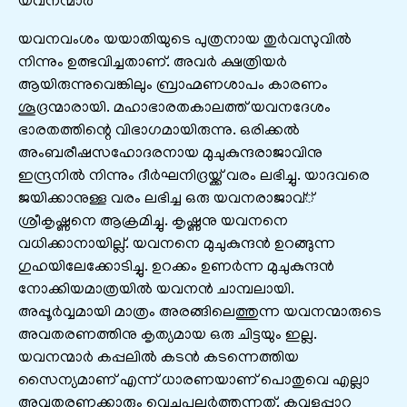
യവനന്മാർ
യവനവംശം യയാതിയുടെ പുത്രനായ തുർവസുവിൽ
നിന്നും ഉത്ഭവിച്ചതാണ്. അവർ ക്ഷത്രിയർ
ആയിരുന്നുവെങ്കിലും ബ്രാഹ്മണശാപം കാരണം
ശൂദ്രന്മാരായി. മഹാഭാരതകാലത്ത് യവനദേശം
ഭാരതത്തിന്റെ വിഭാഗമായിരുന്നു. ഒരിക്കൽ
അംബരീഷസഹോദരനായ മുചുകുന്ദരാജാവിനു
ഇന്ദ്രനിൽ നിന്നും ദീർഘനിദ്രയ്ക്ക് വരം ലഭിച്ചു. യാദവരെ
ജയിക്കാനുള്ള വരം ലഭിച്ച ഒരു യവനരാജാവ്്
ശ്രീകൃഷ്ണനെ ആക്രമിച്ചു. കൃഷ്ണനു യവനനെ
വധിക്കാനായില്ല്. യവനനെ മുചുകുന്ദൻ ഉറങ്ങുന്ന
ഗുഹയിലേക്കോടിച്ചു. ഉറക്കം ഉണർന്ന മുചുകുന്ദൻ
നോക്കിയമാത്രയിൽ യവനൻ ചാമ്പലായി.
അപ്പൂർവ്വമായി മാത്രം അരങ്ങിലെത്തുന്ന യവനന്മാരുടെ
അവതരണത്തിനു കൃത്യമായ ഒരു ചിട്ടയും ഇല്ല.
യവനന്മാർ കപ്പലിൽ കടൻ കടന്നെത്തിയ
സൈന്യമാണ് എന്ന് ധാരണയാണ് പൊതുവെ എല്ലാ
അവതരണക്കാരും വെച്ചുപുലർത്തുന്നത്. കവളപ്പാറ