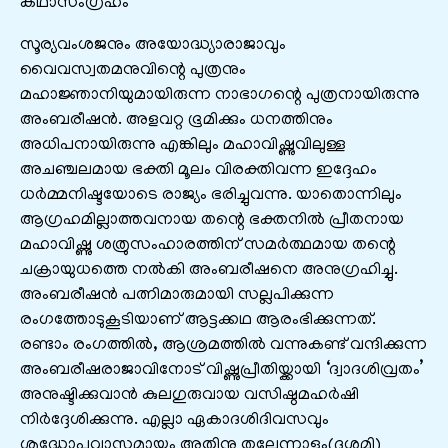
കഥാസംഗ്രഹം
സൂര്യവംശജനും അയോദ്ധ്യാരാജാവും
വൈവസ്വതമനുവിന്റെ പുത്രനും
മഹാജ്ഞാനിയുമായിരുന്ന നാഭാഗന്റെ പുത്രനായിരുന്നു
അംബരീഷൻ. അളവറ്റ ഭൂമിക്കും ധനത്തിനും
അധിപനായിരുന്നു എങ്കിലും മഹാവിഷ്ണുവിലുള്ള
അചഞ്ചലമായ ഭക്തി മൂലം വിരക്തിവന്ന ഇദ്ദേഹം
ധർമ്മനിഷ്ടയോടെ രാജ്യം ഭരിച്ചുവന്നു. യാതൊന്നിലും
ആഗ്രഹമില്ലാത്തവനായ തന്റെ ഭക്തനിൽ പ്രീതനായ
മഹാവിഷ്ണു ശത്രുസംഹാരത്തിന് സമർത്ഥമായ തന്റെ
ചക്രായുധത്തെ നൽകി അംബരീഷനെ അനുഗ്രഹിച്ചു.
അംബരീഷൻ പത്നിമാരുമായി സല്ലപിക്കുന്ന
രംഗത്തോടുകൂടിയാണ് ആട്ടക്കഥ ആരംഭിക്കുന്നത്.
രണ്ടാം രംഗത്തിൽ, ആശ്രമത്തിൽ വന്നുകണ്ട് വന്ദിക്കുന്ന
അംബരീഷരാജാവിനോട് വിഷ്ണുപ്രീതിയ്ക്കായി ‘ദ്വാദശിവ്രതം’
അനുഷ്ടിക്കുവാൻ കുലഗുരുവായ വസിഷ്ഠമഹർഷി
നിർദ്ദേശിക്കുന്നു. എല്ലാ ഏകാദശിദിവസവും
ശുദ്ധോപവാസമായും അതിനു തലേന്നാളും(ദശമി)