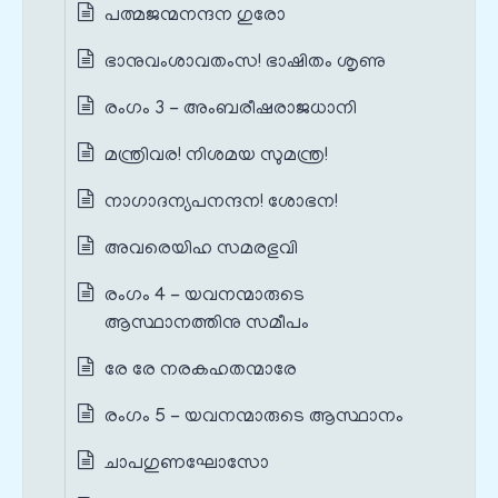
പത്മജന്മനന്ദന ഗുരോ
ഭാനുവംശാവതംസ! ഭാഷിതം ശൃണു
രംഗം 3 - അംബരീഷരാജധാനി
മന്ത്രിവര! നിശമയ സുമന്ത്ര!
നാഗാദന്യപനന്ദന! ശോഭന!
അവരെയിഹ സമരഭുവി
രംഗം 4 - യവനന്മാരുടെ
ആസ്ഥാനത്തിനു സമീപം
രേ രേ നരകഹതന്മാരേ
രംഗം 5 - യവനന്മാരുടെ ആസ്ഥാനം
ചാപഗുണഘോസോ