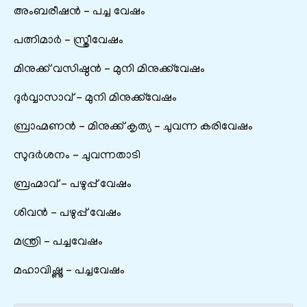
അംബരീഷൻ – പച്ച വേഷം
പത്നിമാർ – സ്ത്രീവേഷം
മിനുക്ക് വസിഷ്ഠൻ – മുനി മിനുക്ക്‌വേഷം
ദുർവ്വാസാവ് – മുനി മിനുക്ക്‌വേഷം
ബ്രാഹ്മണൻ – മിനുക്ക് കൃത്യ – ചുവന്ന കരിവേഷം
സുദർശനം – ചുവന്നതാടി
ബ്രഹ്മാവ് – പഴുപ്പ് വേഷം
ശിവൻ – പഴുപ്പ് വേഷം
മന്ത്രി – പച്ചവേഷം
മഹാവിഷ്ണു – പച്ചവേഷം