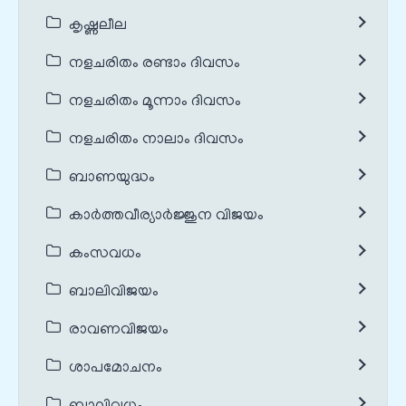
കൃഷ്ണലീല
നളചരിതം രണ്ടാം ദിവസം
നളചരിതം മൂന്നാം ദിവസം
നളചരിതം നാലാം ദിവസം
ബാണയുദ്ധം
കാർത്തവീര്യാർജ്ജുന വിജയം
കംസവധം
ബാലിവിജയം
രാവണവിജയം
ശാപമോചനം