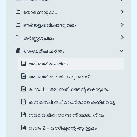
ബാലിവധം
തോരണയുദ്ധം
അർജ്ജുനവിഷാദവൃത്തം
കർണ്ണശപഥം
അംബരീഷ ചരിതം
അംബരീഷചരിതം
അംബരീഷ ചരിതം പുറപ്പാട്
രംഗം 1 - അംബരീക്ഷന്റെ കൊട്ടാരം
കനകരുചി രുചിരാംഗിമാരേ കനിവൊടു
നരവരശിഖാമണേ നിശമയ ഗിരം
രംഗം 2 - വസിഷ്ഠന്റെ ആശ്രമം