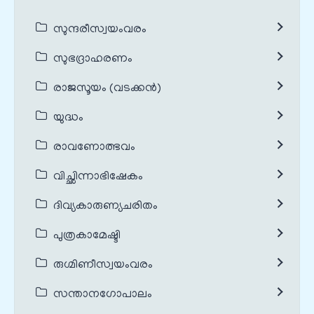
സുന്ദരീസ്വയംവരം
സുഭദ്രാഹരണം
രാജസൂയം (വടക്കൻ)
യുദ്ധം
രാവണോത്ഭവം
വിച്ഛിന്നാഭിഷേകം
ദിവ്യകാരുണ്യചരിതം
പുത്രകാമേഷ്ടി
രുഗ്മിണീസ്വയംവരം
സന്താനഗോപാലം