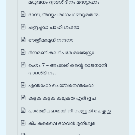
മധുവനം ദ്വാദശിദിനം മദ്ധ്യാഹ്നം
ഭാസ്വദ്ഭസ്മപരാഗപാണ്ഡുരതനും
ചന്ദ്രചൂഡ പാഹി ശംഭോ
അത്രിമാമുനിനന്ദനാ
ദിനമണികുലദീപമേ രാജേന്ദ്രാ
രംഗം 7 - അംബരീഷന്റെ രാജധാനി
ദ്വാദശിദിനം.
എന്തഹോ ചെയ്‌വതെന്തഹോ
കളക കളക കലുഷത ഹൃദി ഭൂപ
പാർത്ഥിവഹതക! നീ സമ്പ്രതി ചെയ്തതു
കിം കരവൈ ഭഗവൻ മുനീശ്വര