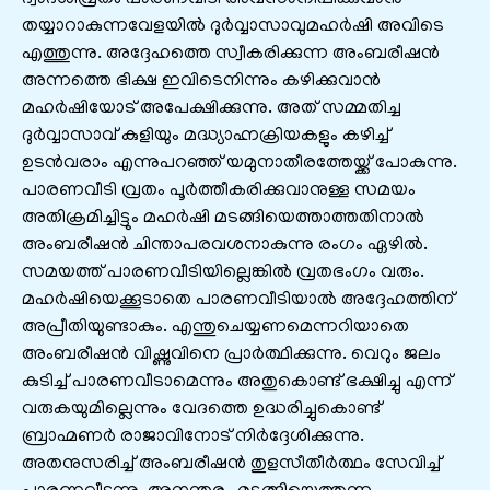
തയ്യാറാകുന്നവേളയിൽ ദുർവ്വാസാവുമഹർഷി അവിടെ
എത്തുന്നു. അദ്ദേഹത്തെ സ്വീകരിക്കുന്ന അംബരീഷൻ
അന്നത്തെ ഭിക്ഷ ഇവിടെനിന്നും കഴിക്കുവാൻ
മഹർഷിയോട് അപേക്ഷിക്കുന്നു. അത് സമ്മതിച്ച
ദുർവ്വാസാവ് കുളിയും മദ്ധ്യാഹ്നക്രിയകളും കഴിച്ച്
ഉടൻവരാം എന്നുപറഞ്ഞ് യമുനാതീരത്തേയ്ക്ക് പോകുന്നു.
പാരണവീടി വ്രതം പൂർത്തീകരിക്കുവാനുള്ള സമയം
അതിക്രമിച്ചിട്ടും മഹർഷി മടങ്ങിയെത്താത്തതിനാൽ
അംബരീഷൻ ചിന്താപരവശനാകുന്നു രംഗം ഏഴിൽ.
സമയത്ത് പാരണവീടിയില്ലെങ്കിൽ വ്രതഭംഗം വരും.
മഹർഷിയെക്കൂടാതെ പാരണവീടിയാൽ അദ്ദേഹത്തിന്
അപ്രീതിയുണ്ടാകും. എന്തുചെയ്യണമെന്നറിയാതെ
അംബരീഷൻ വിഷ്ണുവിനെ പ്രാർത്ഥിക്കുന്നു. വെറും ജലം
കുടിച്ച് പാരണവീടാമെന്നും അതുകൊണ്ട് ഭക്ഷിച്ചു എന്ന്
വരുകയുമില്ലെന്നും വേദത്തെ ഉദ്ധരിച്ചുകൊണ്ട്
ബ്രാഹ്മണർ രാജാവിനോട് നിർദ്ദേശിക്കുന്നു.
അതനുസരിച്ച് അംബരീഷൻ തുളസീതീർത്ഥം സേവിച്ച്