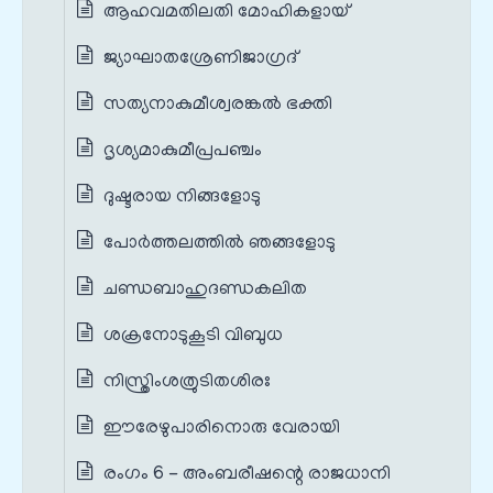
ആഹവമതിലതി മോഹികളായ്
ജ്യാഘാതശ്രേണിജാഗ്രദ്‌
സത്യനാകുമീശ്വരങ്കൽ ഭക്തി
ദൃശ്യമാകുമീപ്രപഞ്ചം
ദുഷ്ടരായ നിങ്ങളോടു
പോർത്തലത്തിൽ ഞങ്ങളോടു
ചണ്ഡബാഹുദണ്ഡകലിത
ശക്രനോടുകൂടി വിബുധ
നിസ്ത്രിംശത്രുടിതശിരഃ
ഈരേഴുപാരിനൊരു വേരായി
രംഗം 6 - അംബരീഷന്റെ രാജധാനി