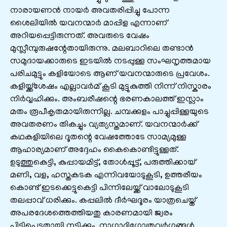
നാരായണൻ നായർ അവതരിപ്പിച്ചു പോന്ന
ശൈലിയിൽ യവനന്മാർ മാപ്പിള എന്നാണ്
അറിയപ്പെട്ടിരുന്നത്. അവരുടെ വേഷം
മുസ്ലീമ്പുരുഷന്റേതായിരുന്നു. മലബാറിലെ തണ്ടാൻ
സമുദായക്കാരുടെ ഇടയിൽ നടപ്പുള്ള സംഘനൃത്തമായ
പരിചമുട്ടും കളിയോടെ ആണ് യവനന്മാരുടെ പ്രവേശം.
കളിയ്ക്ക്ശേഷം എല്ലാവർമ് കൂടി മുട്ടുകുത്തി നിന്ന് നിസ്കാരം
നിർവ്വഹിക്കും. അംബരീഷന്റെ ഭരണകാലത്ത് ഇസ്ലാം
മതം രൂപീകൃതമായിരുന്നില്ല. ചമ്പക്കുളം പാച്ചുപ്പിള്ളയുടെ
അവതരണം തികച്ചും വ്യത്യസ്തമാണ്. യവനന്മാർക്ക്
കഥകളിയിലെ ദൂതന്റെ വേഷത്തോടേ സാമ്യമുള്ള
ആഹാര്യമാണ് അദ്ദേഹം കൈകൊണ്ടിട്ടുള്ളത്.
ഉടുത്തുകെട്ടി, കുപ്പായമിട്ട്, തോൾപ്പൂട്ട്, പരുത്തിക്കായ്
മണി, വള, ഹസ്തകടക എന്നിവയോടുകൂടി, ഉത്തരീയം
കൊണ്ട് ഇടക്കെട്ടുകെട്ടി പിന്നിലേയ്ക്ക് വാലോടുകൂടി
തലപ്പാവ് ധരിക്കും. കപ്പലിൽ ദീർഘദൂരം യാത്രചെയ്ത്
അപരദേശത്തെത്തിയതു കാരണമായി ജ്വരം
പിടിപെട്ടതായി നടിക്കും. നാഗാദിഗോത്രവർഗ്ഗങ്ങൾ