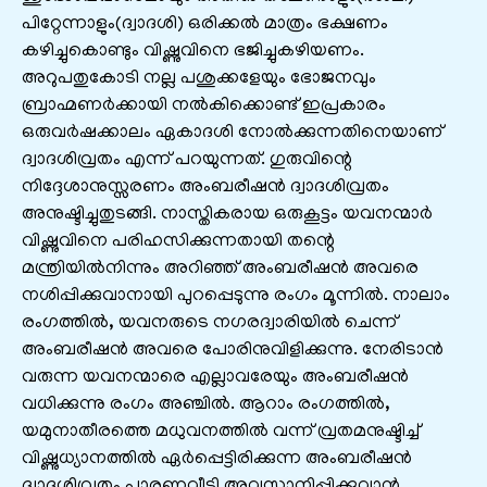
പിറ്റേന്നാളും(ദ്വാദശി) ഒരിക്കൽ മാത്രം ഭക്ഷണം
കഴിച്ചുകൊണ്ടും വിഷ്ണുവിനെ ഭജിച്ചുകഴിയണം.
അറുപതുകോടി നല്ല പശുക്കളേയും ഭോജനവും
ബ്രാഹ്മണർക്കായി നൽകിക്കൊണ്ട് ഇപ്രകാരം
ഒരുവർഷക്കാലം ഏകാദശി നോൽക്കുന്നതിനെയാണ്
ദ്വാദശിവ്രതം എന്ന് പറയുന്നത്. ഗുരുവിന്റെ
നിദ്ദേശാനുസ്സരണം അംബരീഷൻ ദ്വാദശിവ്രതം
അനുഷ്ടിച്ചുതുടങ്ങി. നാസ്തികരായ ഒരുകൂട്ടം യവനന്മാർ
വിഷ്ണുവിനെ പരിഹസിക്കുന്നതായി തന്റെ
മന്ത്രിയിൽനിന്നും അറിഞ്ഞ് അംബരീഷൻ അവരെ
നശിപ്പിക്കുവാനായി പുറപ്പെടുന്നു രംഗം മൂന്നിൽ. നാലാം
രംഗത്തിൽ, യവനരുടെ നഗരദ്വാരിയിൽ ചെന്ന്
അംബരീഷൻ അവരെ പോരിനുവിളിക്കുന്നു. നേരിടാൻ
വരുന്ന യവനന്മാരെ എല്ലാവരേയും അംബരീഷൻ
വധിക്കുന്നു രംഗം അഞ്ചിൽ. ആറാം രംഗത്തിൽ,
യമുനാതീരത്തെ മധുവനത്തിൽ വന്ന് വ്രതമനുഷ്ടിച്ച്
വിഷ്ണുധ്യാനത്തിൽ ഏർപ്പെട്ടിരിക്കുന്ന അംബരീഷൻ
ദ്വാദശിവ്രതം പാരണവീടി അവസാനിപ്പിക്കുവാൻ