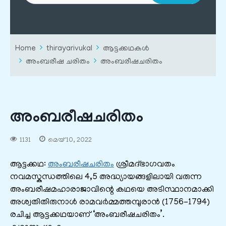
Home
thirayarivukal
ആട്ടക്കഥകൾ
അംബരീഷ ചരിതം
അംബരീഷചരിതം
അംബരീഷചരിതം
1131
മെയ്‌ 10, 2022
ആട്ടക്കഥ:
അംബരീഷചരിതം
ശ്രീമദ്ഭാഗവതം
നവമസ്കന്ധത്തിലെ 4,5 അദ്ധ്യായങ്ങളിലായി വരുന്ന
അംബരീഷമഹാരാജാവിന്റെ കഥയെ അടിസ്ഥാനമാക്കി
അശ്വതിതിരുനാൾ രാമവർമ്മത്തമ്പുരാൻ (1756-1794)
രചിച്ച ആട്ടക്കഥയാണ് ‘അംബരീഷചരിതം’.