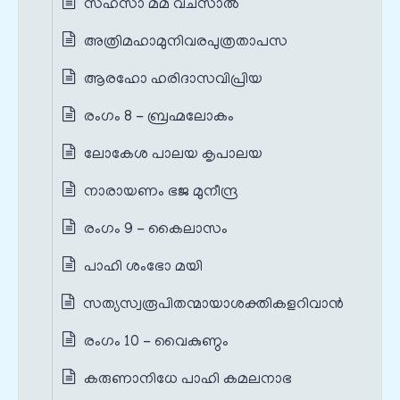
സഹസാ മമ വചസാൽ
അത്രിമഹാമുനിവരപുത്രതാപസ
ആരഹോ ഹരിദാസവിപ്രിയ
രംഗം 8 - ബ്രഹ്മലോകം
ലോകേശ പാലയ കൃപാലയ
നാരായണം ഭജ മുനീന്ദ്ര
രംഗം 9 - കൈലാസം
പാഹി ശംഭോ മയി
സത്യസ്വരൂപിതന്മായാശക്തികളറിവാൻ
രംഗം 10 - വൈകുണ്ഠം
കരുണാനിധേ പാഹി കമലനാഭ