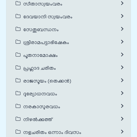
സീതാസ്വയംവരം
ദേവയാനി സ്വയംവരം
സേതുബന്ധനം
ശ്രീരാമപട്ടാഭിഷേകം
പൂതനാമോക്ഷം
പ്രഹ്ലാദ ചരിതം
രാജസൂയം (തെക്കൻ)
ദുര്യോധനവധം
നരകാസുരവധം
നിഴൽക്കുത്ത്
നളചരിതം ഒന്നാം ദിവസം