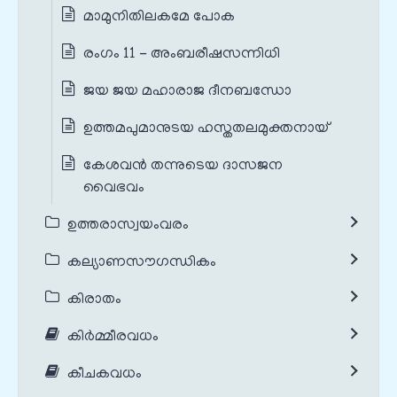
മാമുനിതിലകമേ പോക
രംഗം 11 - അംബരീഷസന്നിധി
ജയ ജയ മഹാരാജ ദീനബന്ധോ
ഉത്തമപുമാനുടയ ഹസ്തതലമുക്തനായ്
കേശവൻ‌ തന്നുടെയ ദാസജന
വൈഭവം
ഉത്തരാസ്വയംവരം
കല്യാണസൗഗന്ധികം
കിരാതം
കിർമ്മീരവധം
കീചകവധം