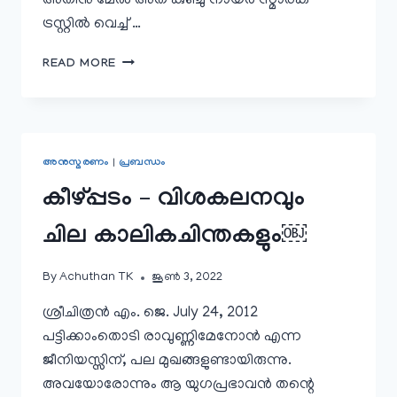
അതിനു മേല്‍ അത് കുഞ്ചു നായര്‍ സ്മാരക
ട്രസ്റ്റില്‍ വെച്ച് …
ഓര്‍മ്മ
READ MORE
–
ആസ്വാദന
കുറിപ്പ്
￼
അനുസ്മരണം
|
പ്രബന്ധം
കീഴ്പ്പടം – വിശകലനവും
ചില കാലികചിന്തകളും￼
By
Achuthan TK
ജൂൺ 3, 2022
ശ്രീചിത്രൻ എം. ജെ. July 24, 2012
പട്ടിക്കാംതൊടി രാവുണ്ണിമേനോൻ എന്ന
ജീനിയസ്സിന്, പല മുഖങ്ങളുണ്ടായിരുന്നു.
അവയോരോന്നും ആ യുഗപ്രഭാവൻ തന്റെ