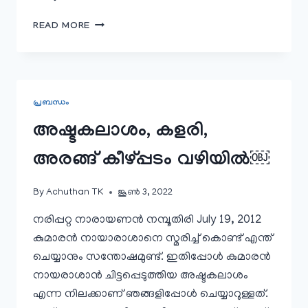
കീഴ്പ്പടം
READ MORE
കുമാരൻ
നായർ
￼
പ്രബന്ധം
അഷ്ടകലാശം, കളരി,
അരങ്ങ് കീഴ്പ്പടം വഴിയില്‍￼
By
Achuthan TK
ജൂൺ 3, 2022
നരിപ്പറ്റ നാരായണന്‍ നമ്പൂതിരി July 19, 2012
കുമാരൻ നായാരാശാനെ സ്മരിച്ച് കൊണ്ട് എന്ത്
ചെയ്യാനും സന്തോഷമുണ്ട്. ഇതിപ്പോൾ കുമാരൻ
നായരാശാൻ ചിട്ടപ്പെടുത്തിയ അഷ്ടകലാശം
എന്ന നിലക്കാണ് ഞങ്ങളിപ്പോൾ ചെയ്യാറുള്ളത്.