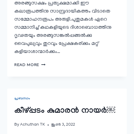
അരങ്ങുസക്ഷം പ്രത്യക്ഷമാക്കി ഈ
കലാരൂപത്തിനു സാമ്പ്രദായികത്തം വിടാതെ
സമ്മോഹനരൂപം അരുളി.പുതുമകള്‍ ഏറെ
സമ്മാനിച്ച് കഥകളിയുടെ ദിശാബൊധത്തിനു
ദൃഢതയും അരങ്ങുസങ്കല്‍പ്പങ്ങല്‍ക്കു
വൈപുല്യവും തുറവും പ്രേക്ഷകര്ക്കും മറ്റ്
കളിയാശാന്മാര്‍ക്കും…
കീഴ്പ്പടം
READ MORE
കുമാരൻ
നായർ
–
അരങ്ങിലെ
ധിഷണ
പ്രബന്ധം
￼
കീഴ്പ്പടം കുമാരൻ നായർ￼
By
Achuthan TK
ജൂൺ 3, 2022