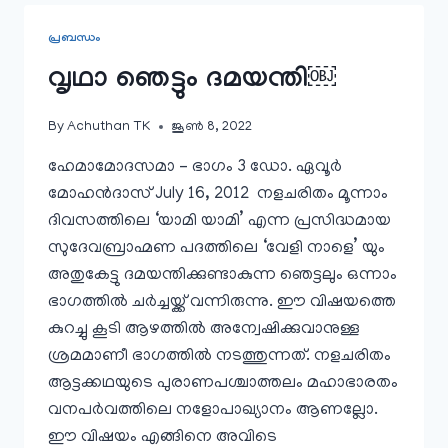
പ്രബന്ധം
വൃഥാ ഞെട്ടും ദമയന്തി￼
By
Achuthan TK
ജൂൺ 8, 2022
ഹേമാമോദസമാ – ഭാഗം 3 ഡോ. ഏവൂർ
മോഹൻദാസ്‌ July 16, 2012 നളചരിതം മൂന്നാം
ദിവസത്തിലെ ‘യാമി യാമി’ എന്ന പ്രസിദ്ധമായ
സുദേവബ്രാഹ്മണ പദത്തിലെ ‘വേളി നാളെ’ യും
അതുകേട്ടു ദമയന്തിക്കുണ്ടാകുന്ന ഞെട്ടലും ഒന്നാം
ഭാഗത്തിൽ ചർച്ചയ്ക്ക്‌ വന്നിരുന്നു. ഈ വിഷയത്തെ
കുറച്ചു കൂടി ആഴത്തിൽ അന്വേഷിക്കുവാനുള്ള
ശ്രമമാണീ ഭാഗത്തിൽ നടത്തുന്നത്‌. നളചരിതം
ആട്ടക്കഥയുടെ പുരാണപശ്ചാത്തലം മഹാഭാരതം
വനപർവത്തിലെ നളോപാഖ്യാനം ആണല്ലോ.
ഈ വിഷയം എങ്ങിനെ അവിടെ