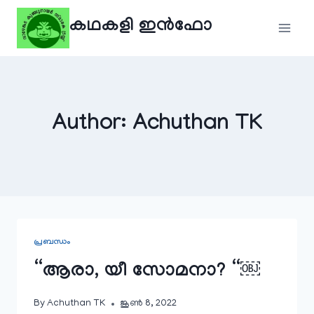
Skip
കഥകളി ഇൻഫോ
to
content
Author: Achuthan TK
പ്രബന്ധം
“ആരാ, യീ സോമനാ? “￼
By
Achuthan TK
ജൂൺ 8, 2022