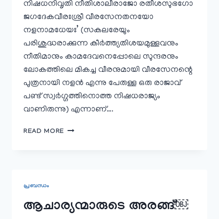
നിഷധനിവൃതി നീതിശാലീരാജോ രതീശസുഭഗോ
ജഗദേകവീരഃശ്രീ വീരസേനതനയോ
നളനാമധേയഃ’ (സകലരേയും
പരിശുദ്ധരാക്കുന്ന കീര്‍ത്ത്യതിശയമുള്ളവനും
നീതിമാനും കാമദേവനെപ്പോലെ സുന്ദരനും
ലോകത്തിലെ മികച്ച വീരനുമായി വീരസേനന്റെ
പുത്രനായി നളന്‍ എന്നു പേരുള്ള ഒരു രാജാവ്‌
പണ്ട്‌ സ്വര്‍ഗ്ഗത്തിനൊത്ത നിഷധരാജ്യം
വാണിരുന്നു) എന്നാണ്‌….
വാങ്മനസാതിവിദൂരൻ
READ MORE
￼
പ്രബന്ധം
ആചാര്യന്മാരുടെ അരങ്ങ്‌￼