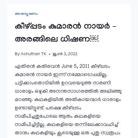
കാലികചിന്തകളും
￼
അനുസ്മരണം
കീഴ്പ്പടം കുമാരൻ നായർ –
അരങ്ങിലെ ധിഷണ￼
By
Achuthan TK
ജൂൺ 3, 2022
എതിരൻ കതിരവൻ June 5, 2011 കീഴ്പ്പടം
കുമാരന്‍ നായര്‍ ഇന്ന് നമ്മോടൊപ്പമില്ല.
പട്ടിക്കാംതൊടിയില്‍ ഉറവയെടുത്ത സരണി
ധാരാളം ഒഴുകി അനന്തസാഗരത്തില്‍ അലിഞ്ഞു
മറഞ്ഞു. കഥകളിയില്‍ അതികായന്മാര്‍ ധാരാളം
ഉണ്ടായിട്ടുണ്ട്. പക്ഷെ കീഴ്പ്പടം
സമീപിച്ചതുപോലെ ആരും കഥകളിയെ
സമീപിച്ചിട്ടീല്ല. കഥകളിയെ തന്നിലേക്കാവഹിച്ച്
താനും കഥകളിയും കൂടെയുള്ള ഒരു പുതു സ്വരൂപം