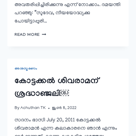
അവതരിപ്പിച്ചിരിക്കുന്നു എന്ന്‌ നോക്കാം. ദമയന്തി
പറഞ്ഞു: “സുദേവ, നീയയോദ്ധ്യക്കു
പോയിട്ടാപ്പുരി…
വൃഥാ
READ MORE
ഞെട്ടും
ദമയന്തി
￼
അനുസ്മരണം
കോട്ടക്കല്‍ ശിവരാമന്
ശ്രദ്ധാഞ്ജലി￼
By
Achuthan TK
ജൂൺ 8, 2022
സദനം ഭാസി July 20, 2011 കോട്ടക്കല്‍
ശിവരാമന്‍ എന്ന കലാകാരനെ ഞാന്‍ എന്നും