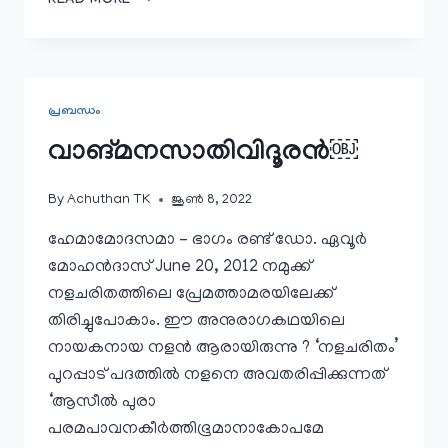
READ MORE
യീ
സോമനാ?
“￼
പ്രബന്ധം
വാങ്മനസാതിവിദൂരൻ￼
By
Achuthan TK
ജൂൺ 8, 2022
ഹേമാമോദസമാ – ഭാഗം രണ്ട് ഡോ. ഏവൂര്‍
മോഹന്‍‌ദാസ് June 20, 2012 നമുക്ക്‌
നളചരിതത്തിലെ പ്രേമത്താമരയിലേക്ക്‌
തിരിച്ചുപോകാം. ഈ അനുരാഗകഥയിലെ
നായകനായ നളന്‍ ആരായിരുന്നു ? ‘നളചരിതം’
പുറപ്പാട്‌ പദത്തില്‍ നളനെ അവതരിപ്പിക്കുന്നത്‌
‘ആസീല്‍ പുരാ
പരമപാവനകീര്‍ത്തിഭൂമാനാകോപമേ