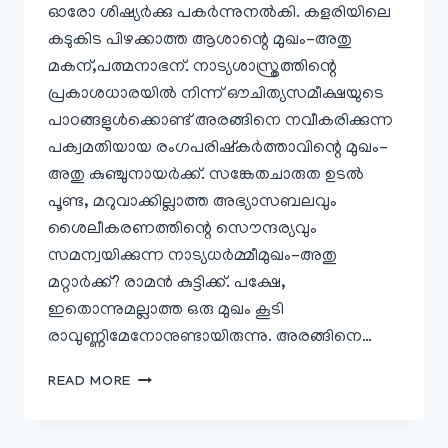
ഓരോ ശിഷ്യർക്കു പകർന്നുനൽകി. കളരിയിലെ
കടുകിട പിഴക്കാത്ത ആശാന്റെ മുഖം-അതു
മകന്,പത്മനാഭന്. നാട്യശാസ്ത്രത്തിന്റെ
പ്രകാശധാരയിൽ നിന്ന് ഔചിത്യസമീക്ഷയുടെ
പാഠങ്ങളുൾക്കൊണ്ട് അരങ്ങിനെ നവീകരിക്കുന്ന
പക്വമതിയായ രംഗപരിഷ്കർത്താവിന്റെ മുഖം-
അതു കുഞ്ചുനായർക്ക്. സങ്കേതചാരുത ഉടൽ
പൂണ്ട, മറുവാക്കില്ലാത്ത അഭ്യാസബലവും
ശൈലീകരണത്തിന്റെ സൌന്ദര്യവും
സമന്വയിക്കുന്ന നാട്യധർമ്മീമുഖം-അതു
മറ്റാർക്ക്? രാമൻ കുട്ടിക്ക്. പക്ഷേ,
ഇതൊന്നുമല്ലാത്ത ഒരു മുഖം കൂടി
രാവുണ്ണിമേനോനുണ്ടായിരുന്നു. അരങ്ങിനെ…
കീഴ്പ്പടം
READ MORE
–
വിശകലനവും
ചില