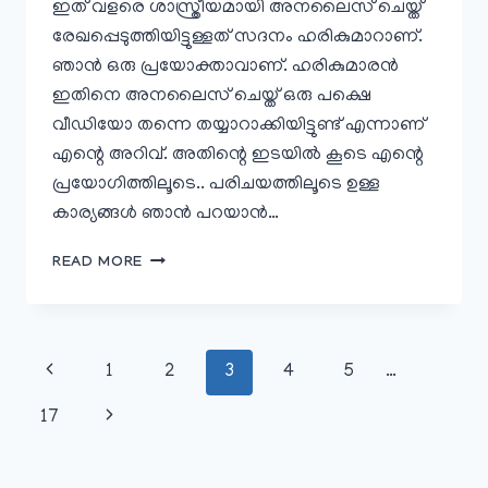
ഇത് വളരെ ശാ‍സ്ത്രീയമായി അനലൈസ് ചെയ്ത്
രേഖപ്പെടുത്തിയിട്ടുള്ളത് സദനം ഹരികുമാറാണ്.
ഞാൻ ഒരു പ്രയോക്താവാണ്. ഹരികുമാരൻ
ഇതിനെ അനലൈസ് ചെയ്ത് ഒരു പക്ഷെ
വീഡിയോ തന്നെ തയ്യാറാക്കിയിട്ടുണ്ട് എന്നാണ്
എന്റെ അറിവ്. അതിന്റെ ഇടയിൽ കൂടെ എന്റെ
പ്രയോഗിത്തിലൂടെ.. പരിചയത്തിലൂടെ ഉള്ള
കാര്യങ്ങൾ ഞാൻ പറയാൻ…
അഷ്ടകലാശം,
READ MORE
കളരി,
അരങ്ങ്
കീഴ്പ്പടം
വഴിയില്‍￼
Page
Previous
1
2
3
4
5
…
navigation
Page
Next
17
Page