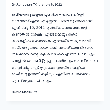
By
Achuthan TK
ജൂൺ 8, 2022
കളിയരങ്ങുകളുടെ മുന്നിൽ – ഭാഗം 2 (ശ്രീ
രാമദാസ് എൻ. എഴുതുന്ന പരമ്പര) രാമദാസ്‌
എൻ July 15, 2012 മുൻപ്‌ പറഞ്ഞ കഥകളി
കണ്ടതിനു ശേഷം, എങ്ങനെയും കുറെ
കഥകളികൾ കാണുക എന്നത്‌ ഒരു ജ്വരമായി
മാറി. അടുത്തത്തായി അറിഞ്ഞത്‌ ഒരേ ദിവസം
നടക്കുന്ന രണ്ടു കളികളെ കുറിച്ചാണ്‌. ടി ഡി എം
ഹാളിൽ വൈകീട്ട്‌ പ്രഹ്ലാദചരിതവും അന്ന്‌ തന്നെ
രാത്രി ചിറ്റൂർ ശ്രീകൃഷ്ണക്ഷേത്രത്തിൽ വച്ച്‌ ഒരു
ഗംഭീര മുഴുരാത്രി കളിയും. എവിടെ പോകണം
എന്ന്‌ ആലോചിക്കലും…
ആചാര്യന്മാരുടെ
READ MORE
അരങ്ങ്‌
￼