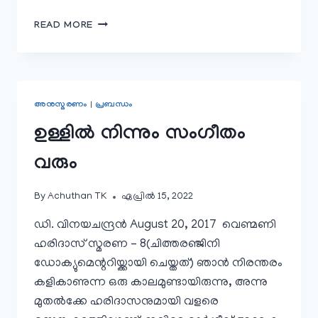
ദ്വിബാണീ
READ MORE
സംഗമം
അനുസ്മരണം
|
പ്രബന്ധം
ഉള്ളിൽ നിന്നും സംഗീതം
വരും
By
Achuthan TK
ഏപ്രിൽ 15, 2022
ഡി. വിനയചന്ദ്രൻ August 20, 2017 വെണ്മണി
ഹരിദാസ് സ്മരണ – 8(ചിത്തരഞ്ജിനി
ഡോക്യുമെന്ററിയ്ക്കായി ചെയ്തത്) ഞാൻ നിരന്തരം
കളികാണുന്ന ഒരു കാലമുണ്ടായിരുന്നു, അന്നു
മുതൽക്കേ ഹരിദാസനുമായി വളരെ