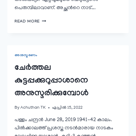
താൽപര്യം. ഏറ്റവുമടുത്ത ചെറുപട്ടണം
പെരുമ്പിലാവാണ്‌. അച്ഛൻറെ നാട്….
ശിൽപശാലയും
READ MORE
ആധാരശിലയും
അനുസ്മരണം
ചേർത്തല
കുട്ടപ്പക്കുറുപ്പാശാനെ
അനുസ്മരിക്കുമ്പോൾ
By
Achuthan TK
ഏപ്രിൽ 15, 2022
പള്ളം ചന്ദ്രൻ June 28, 2019 1941-42 കാലം.
പിൽക്കാലത്ത് പ്രശസ്ത നടൻമാരായ നാടകം