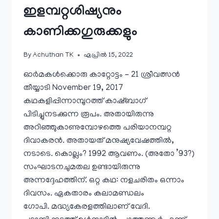
ഇളമ്പറ്റശിഷ്യനും
കാണിക്കഗുരുക്കളും
By
Achuthan TK
ഏപ്രിൽ 15, 2022
ഓർമകൾക്കൊരു കാറ്റോട്ടം – 21 ശ്രീവത്സൻ
തീയ്യാടി November 19, 2017
കഥകളിപ്പിന്നാമ്പുറത്ത് കാഷ്ബാഗ്
പിടിച്ചുനടക്കുന്ന രൂപം. അതായിരുന്നു
അറിഞ്ഞുകാണുമ്പോഴത്തെ പരിയാനമ്പറ്റ
ദിവാകരൻ. അതായത് മനുഷ്യവേഷത്തിൽ,
നടാടെ. കൊല്ലം? 1992 ആവണം. (അതോ ’93?)
സംഘാടനചുമതല ഉണ്ടായിരുന്നു
അന്നദ്ദേഹത്തിന്. ഒറ്റ കഥ: നളചരിതം ഒന്നാം
ദിവസം. ഏകതാരം കലാമണ്ഡലം
ഗോപി. മദ്ധ്യകേരളത്തിലാണ് വേദി.