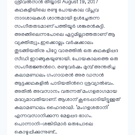
ശ്രീവൽസൻ തീയ്യാടി August 19, 2017
കഥകളിയിലെ രണ്ടു പോയകാല വിപ്ലവ
നാദശാഖകൾ ശാന്തമായി ഉൾച്ചേരുന്ന
സംഗീതതടമാണ് പത്തിയൂർ ശങ്കരൻകുട്ടി.
അരങ്ങിലെന്നപോലെ ഏറ്റമില്ലാത്തതാണ് ആ
വ്യക്തിത്വും.ഇക്കൊല്ലം വർഷക്കാലം
തുടങ്ങിയതിനു പിറ്റേ വാരത്തിൽ ഒരു കഥകളിപ്പദ
സീഡി ഇറങ്ങുകയുണ്ടായി. പോയകാലത്തെ ഒരു
സംഗീതജ്ഞൻറെ. രണ്ടുവർഷം മുമ്പ് അന്തരിച്ച
കലാമണ്ഡലം ഗംഗാധരൻ അര ഡസൻ
ആട്ടക്കഥകളിൽ പാടിയതിൻറെ ശ്രവ്യാൽബം.
അതിൽ അവസാനം വരുന്നത് മംഗളരാഗമായ
മദ്ധ്യമാവതിയാണ്. ആശാന് കൂടെപ്പാടിയിട്ടുള്ളത്
കലാമണ്ഡലം ഹൈദരാലി. ‘മംഗളശതാനി’
എന്നവസാനിക്കുന്ന മേളപ്പദ ഭാഗം.
പൊന്നാനി-ശങ്കിടിമാർ ഒരുപോലെ
കൊഴുപ്പിക്കുന്നുണ്ട്…