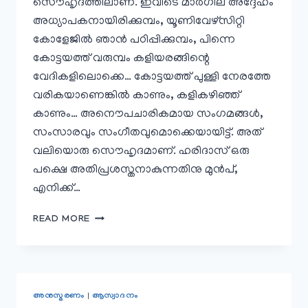
സൌഹൃദത്തിലാണ്. ഇവിടെ മാർഗീല് അദ്ദേഹം
അധ്യാപകനായിരിക്കുമ്പം, യൂണിവേഴ്സിറ്റി
കോളേജിൽ ഞാൻ പഠിപ്പിക്കുമ്പം, പിന്നെ
കോട്ടയത്ത് വരുമ്പം കളിയരങ്ങിന്റെ
വേദികളിലൊക്കെ… കോട്ടയത്ത് പുള്ളി നേരത്തേ
വരികയാണെങ്കിൽ കാണും, കളികഴിഞ്ഞ്
കാണും… അനൌപചാരികമായ സംഗമങ്ങൾ,
സംസാരവും സംഗീതവുമൊക്കെയായിട്ട്. അത്
വലിയൊരു സൌഹൃദമാണ്. ഹരിദാസ് ഒരു
പക്ഷെ അതിപ്രശസ്തനാകുന്നതിനു മുൻപ്,
എനിക്ക്…
ഉള്ളിൽ
READ MORE
നിന്നും
സംഗീതം
വരും
അനുസ്മരണം
|
ആസ്വാദനം