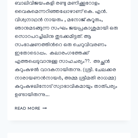
ബാലിവിജയംകളി രണ്ടു മണിക്കൂറോളം
വൈകുമെന്നറിഞ്ഞപ്പോഴാണ് കെ. എന്‍.
വിശ്വനാഥന്‍ നായരും , മനോജ്‌ കുറൂരും,
ഞാനുമടങ്ങുന്ന സംഘം ജയപ്രകാശുമായി ഒരു
സൊറപറച്ചിലിനു തുടക്കമിട്ടത്. ആ
സംഭാഷണത്തിന്‍റെ ഒരു ചെറുവിവരണം
ഇതോടൊപ്പം. കലാരംഗത്തേക്ക്
എത്തപ്പെടുവാനുള്ള സാഹചര്യം??. അച്ഛന്‍
കുറുംകുഴല്‍ വാദകനായിരുന്നു. (ശ്രീ. ചേലക്കര
നാരായണന്‍നായര്‍, അമ്മ ശ്രീമതി രാധമ്മ)
കുറുംകുഴലിനോട് സ്വാഭാവികമായും താത്പര്യം
ഉണ്ടായിരുന്നു….
കലാമണ്ഡലം
READ MORE
ജയപ്രകാശുമായി
ഒരു
സംഭാഷണം