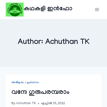
Skip
കഥകളി ഇൻഫോ
to
content
Author: Achuthan TK
അഭിമുഖം
|
പ്രബന്ധം
വന്ദേ ഗുരുപരമ്പരാം
By
Achuthan TK
ഏപ്രിൽ 15, 2022