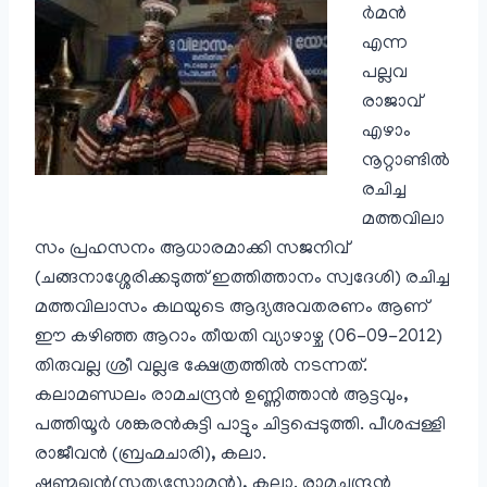
ര്‍മന്‍
എന്ന
പല്ലവ
രാജാവ്‌
എഴാം
നൂറ്റാണ്ടില്‍
രചിച്ച
മത്തവിലാ
സം പ്രഹസനം ആധാരമാക്കി സജനിവ്
(ചങ്ങനാശ്ശേരിക്കടുത്ത് ഇത്തിത്താനം സ്വദേശി) രചിച്ച
മത്തവിലാസം കഥയുടെ ആദ്യഅവതരണം ആണ്
ഈ കഴിഞ്ഞ ആറാം തീയതി വ്യാഴാഴ്ച (06-09-2012)
തിരുവല്ല ശ്രീ വല്ലഭ ക്ഷേത്രത്തില്‍ നടന്നത്.
കലാമണ്ഡലം രാമചന്ദ്രന്‍ ഉണ്ണിത്താന്‍ ആട്ടവും,
പത്തിയൂര്‍ ശങ്കരന്‍കുട്ടി പാട്ടും ചിട്ടപ്പെടുത്തി. പീശപ്പള്ളി
രാജീവന്‍ (ബ്രഹ്മചാരി), കലാ.
ഷണ്മുഖന്‍(സത്യസോമന്‍), കലാ. രാമചന്ദ്രന്‍