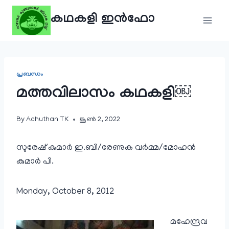
Skip
കഥകളി ഇൻഫോ
to
content
പ്രബന്ധം
മത്തവിലാസം കഥകളി￼
By
Achuthan TK
ജൂൺ 2, 2022
സുരേഷ് കുമാർ ഇ.ബി/രേണുക വര്‍മ്മ/മോഹന്‍
കുമാര്‍ പി.
Monday, October 8, 2012
മഹേന്ദ്രവ