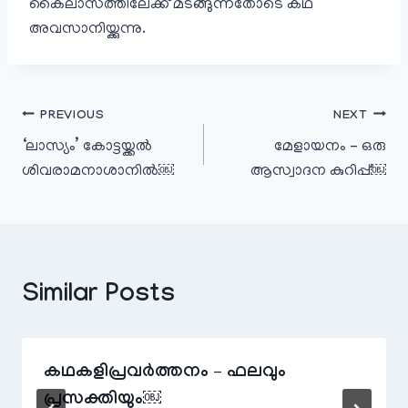
കൈലാസത്തിലേക്ക് മടങ്ങുന്നതോടെ കഥ
അവസാനിയ്ക്കുന്നു.
പോസ്റ്റുകളിലൂടെ
PREVIOUS
NEXT
‘ലാസ്യം’ കോട്ടയ്ക്കൽ
മേളായനം – ഒരു
ശിവരാമനാശാനിൽ￼
ആസ്വാദന കുറിപ്പ്￼
Similar Posts
കഥകളിപ്രവർത്തനം – ഫലവും
പ്രസക്തിയും￼