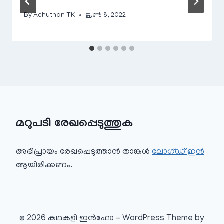
By
Achuthan TK
ജൂൺ 8, 2022
മറുപടി രേഖപ്പെടുത്തുക
അഭിപ്രായം രേഖപ്പെടുത്താ‍ൻ താങ്കൾ
ലോഗ്ഡ് ഇൻ
ആയിരിക്കണം.
© 2026 കഥകളി ഇൻഫോ - WordPress Theme by