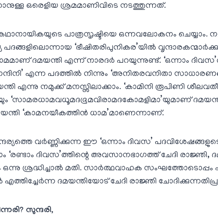
ാനുള്ള ഒരെളിയ ശ്രമമാണിവിടെ നടത്തുന്നത്‌.
്‌ കഥാനായികയുടെ പാത്രസൃഷ്ടിയെ ഒന്നവലോകനം ചെയ്യാം. ന
പദങ്ങളിലൊന്നായ ‘ഭീഷിതരിപുനികര’യില്‍ വൃന്ദാരകന്മാര്‍ക
യധാമമാണ്‌ ദമയന്തി എന്ന് നാരദര്‍ പറയുന്നുണ്ട്‌. ‘ഒന്നാം ദിവ
്ദിനി’ എന്ന പദത്തില്‍ നിന്നും ‘അനിതരവനിതാ സാധാരണങ്
ദമയന്തി എന്നു നമുക്ക്‌ മനസ്സിലാക്കാം. ‘കാമിനി രൂപിണി ശീലവ
ം ‘സാമരധാമവധൂമദഭൂമവിരാമദകോമളിമാ’യുമാണ്‌ ദമയന്ത
മയന്തി ‘കാമനയീകത്തിന്‍ ധാമ’മാണെന്നാണ്‌.
ര്യത്തെ വര്‍ണ്ണിക്കുന്ന ഈ ‘ഒന്നാം ദിവസ’ പദവിശേഷങ്ങളുടെ 
നാം ‘രണ്ടാം ദിവസ’ത്തിന്റെ അവസാനഭാഗത്ത്‌ ചേദി രാജ്ഞി, ദ
യം ഒന്നു ശ്രദ്ധിച്ചാല്‍ മതി. സാര്‍ത്ഥവാഹക സംഘത്തോടൊപ്പ
 എത്തിച്ചേര്‍ന്ന ദമയന്തിയോട്‌ ചേദി രാജ്ഞി ചോദിക്കുന്നതിപ
ന്നരി? സുന്ദരി,