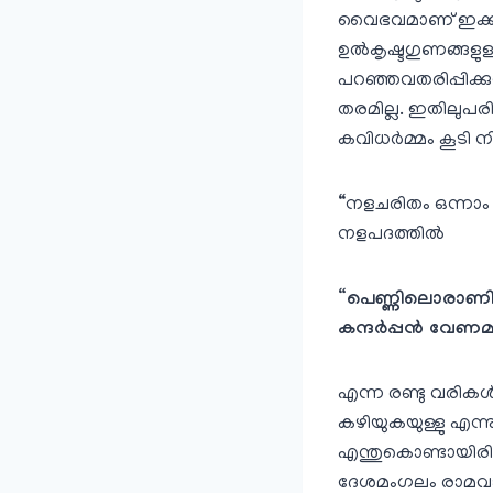
വൈഭവമാണ്‌ ഇക്കഥ
ഉല്‍കൃഷ്ടഗുണങ്ങളുള
പറഞ്ഞവതരിപ്പിക്ക
തരമില്ല. ഇതിലു
കവിധര്‍മ്മം കൂടി ന
“നളചരിതം ഒന്നാം 
നളപദത്തില്‍
“പെണ്ണിലൊരാണില
കന്ദര്‍പ്പന്‍ വേണ
എന്ന രണ്ടു വരികള്‍
കഴിയുകയുള്ളു എന്
എന്തുകൊണ്ടായിരിക്
ദേശമംഗലം രാമവാര്യര