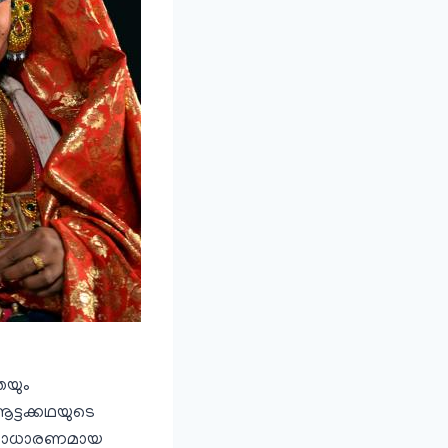
െയും
ട്ടക്കഥയുടെ
നന്യസാധാരണമായ