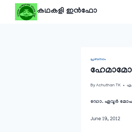
Skip
കഥകളി ഇൻഫോ
to
content
പ്രബന്ധം
ഹേമാമോദ
By
Achuthan TK
ഏപ
ഡോ. ഏവൂർ മോഹ
June 19, 2012