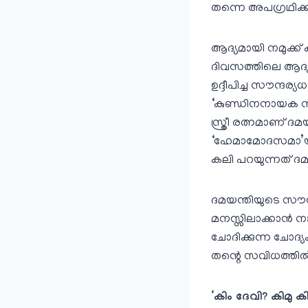
തന്നെ അപഗ്രഥിക്ക
ആദ്യമായി നമുക്ക
ദിവസത്തിലെ ആദ്യ 
ഉദ്ദീപിച്ച സൗന്ദര്
‘കുണ്ഡിനനായക നന
സ്ത്രീ രത്നമാണ്‌ 
‘ഹേമാമോദസമാ’യു
കലി പറയുന്നത്‌ ദ
ദമയന്തിയുടെ സൗന്ദ
മനസ്സിലാക്കാന്‍ 
ചോദിക്കുന്ന ചോദ്
തന്റെ സവിധത്തില്‍
‘കിം ദേവി? കിമു കി