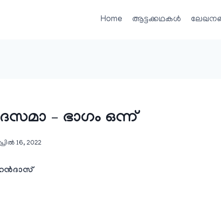
Home
ആട്ടക്കഥകൾ
ലേഖനങ
സമാ – ഭാഗം ഒന്ന്
്രിൽ 16, 2022
ൻദാസ്‌