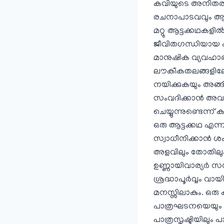
കവിയുടെ അനി
രചനാപാടവവും ആണ
മറ്റു ആട്ടക്കഥകളില്‍ 
ജീവിതഗന്ധിയായ 
മാനുഷിക വ്യവഹാര
ലൗകീകതലങ്ങളില
നയിക്കുകയും അങ്ങി
സംവദിക്കാന്‍ അവരെ
ചെയ്യുന്നുണ്ടെന്
ഒരു ആട്ടക്കഥ എന്
സ്വാധീനിക്കാന്‍ ശ
അളവിലും തോതിലും
ഉണ്ണായിവാര്യര്‍ സന്
ശ്രദ്ധാപൂര്‍വ്വം വ
മനസ്സിലാകും. ഒര
പാത്രഘടനയെയും ആശ
പാത്രസൃഷ്ടിയിലും 