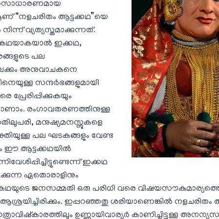
തരസാധാരണമായ
്‌ “നളചരിതം ആട്ടക്കഥ”യെ
നിന്ന്‌ വ്യത്യസ്തമാക്കുന്നത്‌.
കഥയാകയാല്‍ ഇക്കഥ,
ങ്ങളുടെ പല
േക്കും അനുവാചകനെ
നെയുള്ള സന്ദര്‍ഭങ്ങളുമായി
 പ്രേരിപ്പിക്കുകയും
ന്‌ കാണാം. രംഗാവതരണത്തിനുള്ള
നതിലുപരി, മനുഷ്യമനസ്സുകളെ
ക്തിയുള്ള പല ഘടകങ്ങളും വേണ്ട
 ഈ ആട്ടക്കഥയില്‍
നിവേശിപ്പിച്ചിട്ടുണ്ടെന്ന് ഇക്കഥ
ായിക്കുന്ന ഏതൊരാളിനും
ു കഥയുടെ ജനസമ്മതി ഒരു പരിധി വരെ വിഷയസൗകുമാര്യത്ത
്രയിച്ചിരിക്കും. ഇപ്പറഞ്ഞതു ശരിയാണെങ്കില്‍ നളചരിതം ആ
പാത്രാവിഷ്കാരത്തിലും ഉണ്ണായിവാര്യര്‍ കാണിച്ചിട്ടുള്ള അ