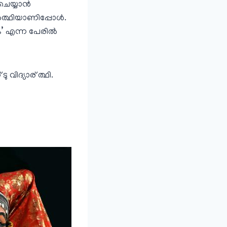
െയ്യാന്‍
്‍ത്ഥിയാണിപ്പോള്‍.
ം’ എന്ന പേരില്‍
വിദ്യാര്‌ ത്ഥി.