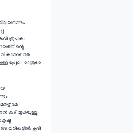
ിലുയര്‍ന്നും
ചു
 കവി രൂപകം
ൃദയത്തിന്റെ
‍ണ്ണ വികാസത്തെ
ള്ള പ്രേമം മാത്രമേ
മായ
്നും
മാത്രമേ
്‍ കഴിയുകയുള്ളു
കൃഷ്ട
െ വരികളില്‍ കൂടി