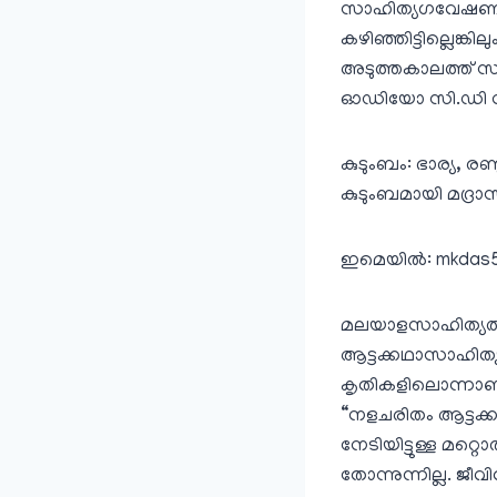
സാഹിത്യഗവേഷണത്തില
കഴിഞ്ഞിട്ടില്ലെങ്ക
അടുത്തകാലത്ത്‌ സ്
ഓഡിയോ സി.ഡി നിര്‍മ
കുടുംബം: ഭാര്യ, രണ്
കുടുംബമായി മദ്രാ
ഇമെയില്‍: mkdas
മലയാളസാഹിത്യത്തില
ആട്ടക്കഥാസാഹിത്
കൃതികളിലൊന്നാണ്‌
“നളചരിതം ആട്ടക്കഥ
നേടിയിട്ടുള്ള മറ്റൊ
തോന്നുന്നില്ല. ജ