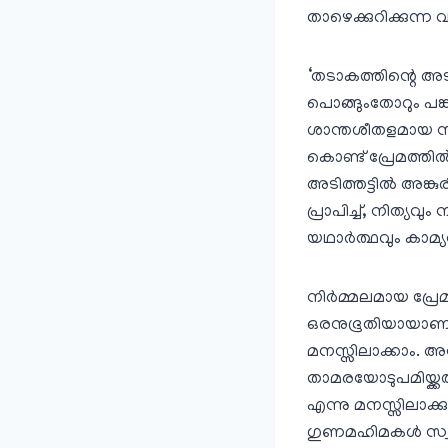
താഴെക്കുറിക്കുന്ന വ
‘തടാകത്തിന്റെ അടിത്
പൊങ്ങുംതോറും പങ്ക
ശാന്തശീതളമായ സൗ
കൊണ്ട്‌ പ്രേമത്തില
അടിത്തട്ടില്‍ അങ്ക
പ്രാപിച്ച്‌, നിത്യ
യഥാര്‍ത്ഥവും കാമ്യവ
നിര്‍മ്മലമായ പ്ര
ഒരനുഭൂതിയായാണ്‌ നള
മനസ്സിലാക്കാം. അ
താമരയോടുപമിയ്ക്ക
എന്നു മനസ്സിലാക്
ഗുണമഹിമകള്‍ സ്വ