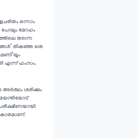
ളചരിതം ഒന്നാം
്കു പോലും മോഹം
സ’ത്തിലെ തന്നെ
ങള്‍’ തികഞ്ഞ ഒരു
തീമണി’യും
ി എന്ന് ഹംസം.
അര്‍ത്ഥം ശരിക്കും
മയന്തിയോട്‌
ം പരീക്ഷീണയായി
്രകാരമാണ്‌.