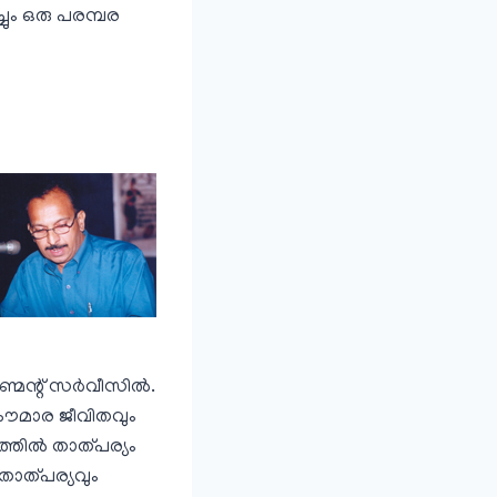
ും ഒരു പരമ്പര
ണ്മെന്റ് സർവീസിൽ.
്യകൗമാര ജീവിതവും
ില്‍ താത്പര്യം
താത്പര്യവും