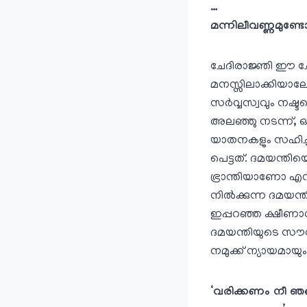
…
മന്നിലീവണ്ണമുണ്ട
ചേദിരാജ്ഞി ഈ ചോദ
മനസ്സിലാക്കിയാലേ 
സര്‍വ്വസ്വവും നഷ്
അലഞ്ഞു നടന്ന്, ഒടു
യാതനകളും സഹിച്ച്
പെട്ടത്‌. ദമയന്തിയ
ഭ്രാന്തിയാണോ എന
നില്‍ക്കുന്ന ദമയന്
ഇപ്പറഞ്ഞ ക്ഷീണാവസ
ദമയന്തിയുടെ സൗന്ദ
നമുക്ക്‌ ന്യായമാ
‘വരിക്കണം നീ ഞങ