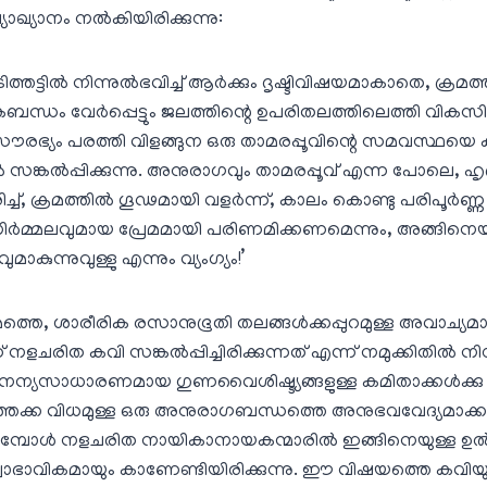
്യാഖ്യാനം നല്‍കിയിരിക്കുന്നു:
തട്ടില്‍ നിന്നുല്‍ഭവിച്ച്‌ ആര്‍ക്കും ദൃഷ്ടിവിഷയമാകാതെ, ക്രമത്ത
ബന്ധം വേര്‍പ്പെട്ടും ജലത്തിന്റെ ഉപരിതലത്തിലെത്തി വികസിച്
രഭ്യം പരത്തി വിളങ്ങുന ഒരു താമരപ്പൂവിന്റെ സമവസ്ഥയെ
്‍ സങ്കല്‍പ്പിക്കുന്നു. അനുരാഗവും താമരപ്പൂവ്‌ എന്ന പോലെ, ഹ
ുരിച്ച്‌, ക്രമത്തില്‍ ഗൂഢമായി വളര്‍ന്ന്, കാലം കൊണ്ടു പരിപൂര്
വും നിര്‍മ്മലവുമായ പ്രേമമായി പരിണമിക്കണമെന്നും, അങ്ങിനെയു
ുമാകുന്നുവുള്ളു എന്നും വ്യംഗ്യം!’
േമത്തെ, ശാരീരിക രസാനുഭൂതി തലങ്ങള്‍ക്കപ്പുറമുള്ള അവാച്യ
ചരിത കവി സങ്കല്‍പ്പിച്ചിരിക്കുന്നത്‌ എന്ന് നമുക്കിതില്‍ നിന
നന്യസാധാരണമായ ഗുണവൈശിഷ്ട്യങ്ങളുള്ള കമിതാക്കള്‍ക്കു 
ത്തക്ക വിധമുള്ള ഒരു അനുരാഗബന്ധത്തെ അനുഭവവേദ്യമാക്കാന
കുമ്പോള്‍ നളചരിത നായികാനായകന്മാരില്‍ ഇങ്ങിനെയുള്ള ഉല്‍
ാഭാവികമായും കാണേണ്ടിയിരിക്കുന്നു. ഈ വിഷയത്തെ കവിയുട