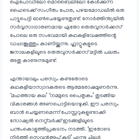
ഐപോഡിലോ മൊബൈലിലോ കേൾക്കുന്ന
ഹൈടെക്ക് സംഗീതം പോര, പഴയമോഡലിൽ ഒരു
പാട്ടുപെട്ടി ഓൺ‌ചെയ്യേണ്ടതുണ്ട്. നോർത്തിന്ത്യയിൽ
സർവ്വസാധാരണമായ ഏതോ തെരുവുസർക്കസ്
പോലെ ഒരു സംഭവമായി കഥകളിവേഷത്തിന്റെ
ഡപ്പാങ്കൂത്തും കാണിയ്ക്കുന്നു. ഫ്ലാറ്റുകളുടെ
ജനാലകളിലൂടെ തെരുവുസർക്കസ് മട്ടിൽ പലരും
അതു കാണുന്നുമുണ്ട്.
എന്തായാലും പരസ്യം കണ്ടതോടെ
കഥകളിയാസ്വാദകരുടെ ആത്മരോഷമുണർന്നു.
‘മഹത്തായ കല’ ‘നമ്മുടെ പൈതൃകം’ തുടങ്ങിയ
വികാരങ്ങൾ അണപൊട്ടിയൊഴുകി. ഈ പരസ്യം
ബാൻ ചെയ്യണമെന്ന് പോസ്റ്ററുകളുണ്ടാക്കി
സോഷ്യൽ നെറ്റ്‌വർക്ക് ഇടങ്ങളിലൂടെ
പന്തം‌കൊളുത്തിപ്രകടനം നടത്തി. ‘ഇതോടെ
നിർത്തി സെവൻ‌അപ് കുടി’ എന്നു ചിലർ