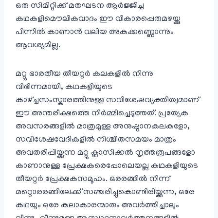
ഒരു സിമിറ്റിക്ക് മതഘടന ആർജ്ജിച്ച
കഥകളിമൌലികവാദം ഈ വികാരപ്പെരുമഴയ്ക്കു
പിന്നിൽ കാണാൻ വലിയ അകക്കണ്ണൊന്നും
ആവശ്യമില്ല.
മറ്റു ഭാരതീയ തീയറ്റർ കലകളിൽ നിന്നു
വിഭിന്നമായി, കഥകളിയുടെ
കാഴ്ച്ചസംസ്കാരത്തിനുള്ള സവിശേഷവ്യക്തിത്വമാണ്
ഈ അന്തരീക്ഷത്തെ നിർമ്മിച്ചെടുത്തത്. പ്രത്യേക
അവസരങ്ങളിൽ മാത്രമുള്ള അനുഷ്ഠാനകലകളോ,
സവിശേഷവേദികളിൽ നിശ്ചിതസമയം മാത്രം
അവതരിപ്പിയ്ക്കുന്ന മറ്റു ക്ലാസിക്കൽ നൃത്തരൂപങ്ങളോ
കാണാനുള്ള പ്രേക്ഷകരെപ്പോലെയല്ല കഥകളിയുടെ
തീയറ്റർ പ്രേക്ഷകസമൂഹം. ഒരരങ്ങിൽ നിന്ന്
മറ്റൊരരങ്ങിലേക്ക് സഞ്ചരിച്ചുകൊണ്ടിരിയ്ക്കുന്ന, ഒരേ
കഥയും ഒരേ കലാകാരന്മാരും അവർത്തിച്ചാലും