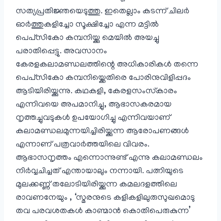
സത്യപ്രതിജ്ഞയെടുത്തു. ഇതെല്ലാം കടന്ന് ചിലർ
ഓർത്തുകളിച്ചോ സൂക്ഷിച്ചോ എന്ന മട്ടിൽ
പെപ്‌സി‌കോ കമ്പനിയ്ക്കു മെയിൽ അയച്ചു
പരാതിപ്പെട്ടു. അവസാനം
കേരളകലാമണ്ഡലത്തിന്റെ അധികാരികൾ തന്നെ
പെപ്‌സി‌കോ കമ്പനിയ്ക്കെതിരെ പോരിനുവിളിപ്പദം
ആടിയിരിയ്ക്കുന്നു. കഥകളി, കേരളസം‌സ്‌കാരം
എന്നിവയെ അപമാനിച്ചു, ആഭാസകരമായ
നൃത്തച്ചുവടുകൾ ഉപയോഗിച്ചു എന്നിവയാണ്
കലാമണ്ഡലമുന്നയിച്ചിരിയ്ക്കുന്ന ആരോപണങ്ങൾ
എന്നാണ് പത്രവാർത്തയിലെ വിവരം.
ആഭാസനൃത്തം എന്നൊന്നുണ്ട് എന്നു കലാമണ്ഡലം
നിർവ്വചിച്ചത് എന്തായാലും നന്നായി. പത്നിയുടെ
മുലക്കണ്ണ് തലോടിയിരിയ്ക്കുന്ന കമലദളത്തിലെ
രാവണനേയും , ‘സ്മരനുടെ കളികളിലുരുസുഖമൊടു
തവ പരവശതകൾ കാണ്മാൻ കൊതിപെരുകുന്ന’