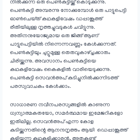
നിൽക്കുന്ന ഒരു പെൺ‌കുട്ടിയ്ക്ക് കൊടുക്കുന്നു.
പെൺ‌കുട്ടി അമ്പരന്നു നോക്കുമ്പോൾ ഒരു പാട്ടുപെട്ടി
ഓൺചെയ്‌ത് കഥകളിവേഷം ഡപ്പാങ്കൂത്ത്
രീതിയിലുള്ള നൃത്തച്ചുവടുകൾ ചവിട്ടുന്നു.
അതിനനുയോജ്യമായ ഒരു ജിങ്ങ് ആണ്
പാട്ടുപെട്ടിയിൽ നിന്നെന്നവണ്ണം കേൾക്കുന്നത്.
പെൺ‌കുട്ടിയും ചുറ്റുമുള്ള തെരുവുകാഴ്ച്ചക്കാരും
ചിരിയ്ക്കുന്നു. അവസാനം പെൺ‌കുട്ടിയെ
കഥകളിവേഷം കൈകളിൽ വാരിയെടുക്കുന്നു.
പെൺ‌കുട്ടി സെവൻ‌അപ് കുടിച്ചുനിൽക്കുന്നിടത്ത്
പരസ്യവാചകം കേൾക്കാം.
സാധാരണ നവീനപരസ്യങ്ങളിൽ കാണുന്ന
ധ്വന്യാത്മകതയോ, സമർത്ഥമായ ഇമേജറികളോ
ഇതിലില്ല. സെവൻ‌അപ് എന്ന കോള
കുടിയ്ക്കുന്നതിന്റെ ആനന്ദനൃത്തം ആയി ഡെപ്പാങ്കൂത്ത്
കളിയ്ക്കുന്ന കഥകളിക്കാരൻ, അതുകണ്ട്