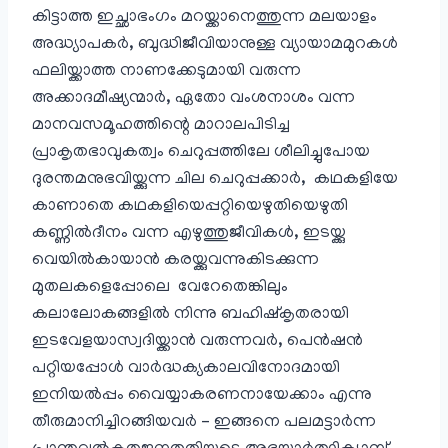
കിട്ടാത്ത ഇച്ഛാഭംഗം മറയ്ക്കാനെത്തുന്ന മലയാളം
അദ്ധ്യാപകർ, ബുദ്ധിജീവിയാനുള്ള വ്യായാമമുറകൾ
ഫലിയ്ക്കാത്ത നാണക്കേടുമായി വരുന്ന
അക്കാദമീഷ്യന്മാർ, ഏതോ വംശനാശം വന്ന
മാനവസമൂഹത്തിന്റെ മാറാലപിടിച്ച
പ്രാകൃതഭാവുകത്വം ചെറുപ്പത്തിലേ ശീലിച്ചുപോയ
ദുരന്തമനുഭവിയ്ക്കുന്ന ചില ചെറുപ്പക്കാർ, കഥകളിയേ
കാണാതെ കഥകളിയെപ്പറ്റിയെഴുതിയെഴുതി
കണ്ണിൽ‌ദീനം വന്ന എഴുത്തുജീവികൾ, ഇടയ്ക്കു
വെയിൽ‌കായാൻ കരയ്ക്കുവന്നുകിടക്കുന്ന
മുതലകളെപ്പോലെ വേറേതെങ്കിലും
കലാലോകങ്ങളിൽ നിന്നു ബഹിഷ്കൃതരായി
ഇടവേളയാസ്വദിയ്ക്കാൻ വരുന്നവർ, പെൻഷൻ
പറ്റിയപ്പോൾ വാർദ്ധക്യകാലവിനോദമായി
ഇനിയൽ‌പ്പം വൈയ്യാകരണനായേക്കാം എന്നു
തീരുമാനിച്ചിറങ്ങിയവർ – ഇങ്ങനെ പലമട്ടാർന്ന