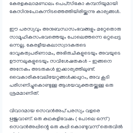
കേരളകലാമണ്ഡലം പെപ്‌സി‌കോ കമ്പനിയുമായി
കേസിനുപോകുന്നിടത്തെത്തിയിരിയ്ക്കുന്നു കാര്യങ്ങൾ.
ഈ പരസ്യവും അനുബന്ധസംഭവങ്ങളും മറ്റേതൊരു
സാമൂഹികസംഭവത്തെയും പോലെത്തന്നെ ഒറ്റപ്പെട്ട
ഒന്നല്ല. കേരളീയകലാസ്വാദകരുടെ
ഭാവുകത്വപരിണാമം, അഭിരുചികളുടെയും അവയുടെ
ഊന്നലുകളുടെയും സവിശേഷതകൾ – ഇങ്ങനെ
അനേകം അടരുകൾ ഇക്കാര്യത്തിലുണ്ട്.
വൈകാരികവേലിയേറ്റങ്ങൾക്കപ്പുറം, അവ കൂടി
പരിഗണിച്ചുകൊണ്ടുള്ള ആശയവ്യക്തതയ്ക്കുള്ള ഒരു
ശ്രമമാണിത്.
വിവാദമായ സെവൻ‌അപ് പരസ്യം വളരെ
ഋജുവാണ്. ഒരു കഥകളിവേഷം ( പോലെ ഒന്ന് )
സെവൻ‌അപ്പിന്റെ ഒരു കുപ്പി കൊണ്ടുവന്ന് തെരുവിൽ