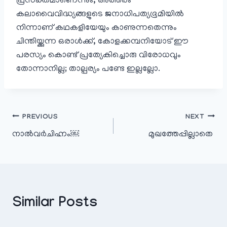
പ്രസക്തമാണെന്നും, അത്തരം
കലാവൈവിദ്ധ്യങ്ങളുടെ ജനാധിപത്യഭൂമിയിൽ
നിന്നാണ് കഥകളിയേയും കാണുന്നതെന്നും
ചിന്തിയ്ക്കുന്ന ഒരാൾക്ക്, കോളക്കമ്പനിയോട് ഈ
പരസ്യം കൊണ്ട് പ്രത്യേകിച്ചൊരു വിരോധവും
തോന്നാനില്ല; താല്പര്യം പണ്ടേ ഇല്ലല്ലോ.
പോസ്റ്റുകളിലൂടെ
PREVIOUS
NEXT
നാൽവർചിഹ്നം￼
മുഖത്തേപ്പില്ലാതെ
Similar Posts