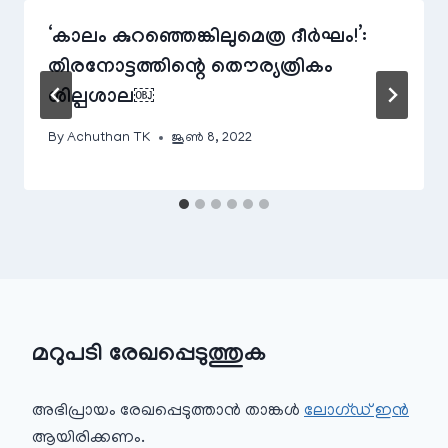
‘കാലം കുറഞ്ഞെങ്കിലുമെത്ര ദീര്‍ഘം!’:
തിരനോട്ടത്തിന്റെ തൌര്യത്രികം
ശില്പശാല￼
By
Achuthan TK
ജൂൺ 8, 2022
മറുപടി രേഖപ്പെടുത്തുക
അഭിപ്രായം രേഖപ്പെടുത്താ‍ൻ താങ്കൾ
ലോഗ്ഡ് ഇൻ
ആയിരിക്കണം.