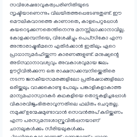
സവിശേഷഭാവുകത്വപരിണിതിയുടെ
സൃഷ്ടിയാണെന്നും വിലയിരുത്തപ്പെടേണ്ടതുണ്ട്. ഈ
മൌലികവാദത്തെ കാണാതെ, കാളപെറ്റപ്പോൾ
കയറെടുക്കുന്നതെന്തിനെന്നു മനസ്സിലാക്കാനാവില്ല.
കോളക്കമ്പനിയെ, വിശേഷിച്ചും പെപ്‌സി‌കോ എന്ന
അന്താരാഷ്ട്രഭീമനെ എതിർക്കാൻ ഇതിലും ഏറെ
പ്രാധാന്യമർഹിയ്ക്കുന്ന കാരണങ്ങളുണ്ട്. മനുഷ്യന്റെ
അടിസ്ഥാനാവശ്യവും അവകാശവുമായ ജലം
ഊറ്റിവിൽക്കുന്ന ഒരു രാക്ഷസക്കമ്പനിയ്ക്കെതിരെ
നടന്ന ജനകീയസമരങ്ങളിലോ പ്രതിഷേധങ്ങളിലോ
ഒരിയ്ക്കലും വാക്കുകൊണ്ടു പോലും പങ്കാളികളാകാത്ത
മാന്യമഹാസ്വാദകർ കഥകളിയെ തൊട്ടുകളിച്ചപ്പോൾ
വികാരവിജൃംഭിതരാവുന്നതിലെ ഫലിതം ചെറുതല്ല.
നമുക്ക് ഉന്മേഷമുണ്ടാവാൻ സെവൻ‌അപ് കുടിയ്ക്കണം
എന്ന പരസ്യമനഃശാസ്ത്രവിൽ‌പ്പനയാണ്
ചാനലുകൾക്കും സീരിയലുകൾക്കും