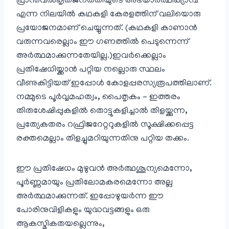
പ്രാന്തവൽകൃതജനതതിയുടെ അഭയാർത്ഥിക്യാമ്പ്
എന്ന നിലയിൽ കഥകളി കേരളത്തിന് വലിയൊരു
പ്രയോജനമാണ് ചെയ്യുന്നത്. (കഥകളി കാണാൻ
വരുന്നവരെല്ലാം ഈ ഗണത്തിൽ പെടുന്നെന്ന്
അർത്ഥമാക്കുന്നതേയില്ല.)ഇവർക്കെല്ലാം
പ്രതിഷേധിയ്ക്കാൻ പറ്റിയ നല്ലൊരു സ്ഥലം
വീണുകിട്ടിയത് ഇപ്പോൾ കോളപ്പരസ്യരൂപത്തിലാണ്.
നമ്മുടെ പൂർവ്വമഹത്വം, പൈതൃകം – ഇത്തരം
തിരുശേഷിപ്പുകളിൽ തൊട്ടുകളിച്ചാൽ തിളയ്ക്കുന്ന,
പ്രത്യേകതരം റഫ്രിജറേറ്ററുകളിൽ സൂക്ഷിക്കപ്പെട്ട
രക്തമെല്ലാം തിളച്ചുമറിയുന്നതിനു പറ്റിയ തക്കം.
ഈ പ്രതിഷേധം മുഴുവൻ അർത്ഥശൂന്യമെന്നോ,
പൂർണ്ണമായും പ്രതിലോമകരമെന്നോ അല്ല
അർത്ഥമാക്കുന്നത്. ഇപ്പോഴുയർന്ന ഈ
പോരിനുവിളികളും യുദ്ധവട്ടങ്ങളും ഒരു
ആകസ്മികതയല്ലെന്നും,