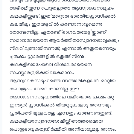
വീണ്ടും വീണ്ടുമുള്ള ആസ്വാദനാവർത്തനങ്ങളിൽ
അഭിരമിയ്ക്കുന്ന ചെറുതല്ലാത്ത ആസ്വാദകസമൂഹം
കഥകളിയ്ക്കുണ്ട്. ഇത് മറ്റൊരു ഭാരതീയക്ലാസിക്കൽ
കലയിലും ഈയളവിൽ കാണാനാവുമെന്നു
തോന്നുന്നില്ല. ഏതാണ്ട് ‘ഭാഗവതമേള’യ്ക്കാണ്
സമാനമായൊരു ആവർത്തിതാസ്വാദനഭാവുകത്വം
നിലവിലുണ്ടായിരുന്നത്; എന്നാൽ അതുതന്നെയും
ചുരുക്കം ഗ്രാമങ്ങളിൽ ഒതുങ്ങിനിന്നു.
കഥകളിയെപ്പോലെ വിശാലമായൊരു
സംസ്കാരഭൂമികയിലാകമാനം
ആസ്വാദകസമൂഹത്തെ സഞ്ചാരികളാക്കി മാറ്റിയ
കലാരൂപം വേറെ കാണില്ല. ഈ
ആസ്വാദനസമൂഹത്തിലെ വലിയൊരു പക്ഷം മറ്റു
ഇന്ത്യൻ ക്ലാസിക്കൽ തീയറ്ററുകളോടു തന്നെയും
പ്രതിപത്തിയുള്ളവരല്ല എന്നതും കാണേണ്ടതുണ്ട്.
കഥകളിയാസ്വാദനശേഷിയ്ക്ക് അത്തരമൊരു
പൊതുഭാവുകത്വനിർമ്മിതി അനിവാര്യമല്ല താനും.