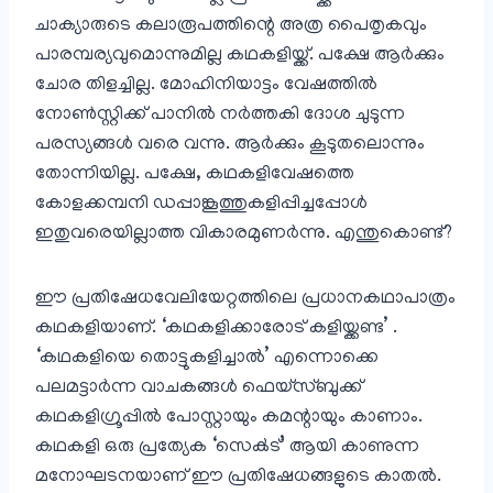
ചാക്യാരുടെ കലാരൂപത്തിന്റെ അത്ര പൈതൃകവും
പാരമ്പര്യവുമൊന്നുമില്ല കഥകളിയ്ക്ക്. പക്ഷേ ആർക്കും
ചോര തിളച്ചില്ല. മോഹിനിയാട്ടം വേഷത്തിൽ
നോൺ‌സ്റ്റിക്ക് പാനിൽ നർത്തകി ദോശ ചുടുന്ന
പരസ്യങ്ങൾ വരെ വന്നു. ആർക്കും കൂടുതലൊന്നും
തോന്നിയില്ല. പക്ഷേ, കഥകളിവേഷത്തെ
കോളക്കമ്പനി ഡപ്പാങ്കൂത്തുകളിപ്പിച്ചപ്പോൾ
ഇതുവരെയില്ലാത്ത വികാരമുണർന്നു. എന്തുകൊണ്ട്?
ഈ പ്രതിഷേധവേലിയേറ്റത്തിലെ പ്രധാനകഥാപാത്രം
കഥകളിയാണ്. ‘കഥകളിക്കാരോട് കളിയ്ക്കണ്ട’ .
‘കഥകളിയെ തൊട്ടുകളിച്ചാൽ’ എന്നൊക്കെ
പലമട്ടാർന്ന വാചകങ്ങൾ ഫെയ്സ്ബുക്ക്
കഥകളിഗ്രൂപ്പിൽ പോസ്റ്റായും കമന്റായും കാണാം.
കഥകളി ഒരു പ്രത്യേക ‘സെൿട്’ ആയി കാണുന്ന
മനോഘടനയാണ് ഈ പ്രതിഷേധങ്ങളുടെ കാതൽ.