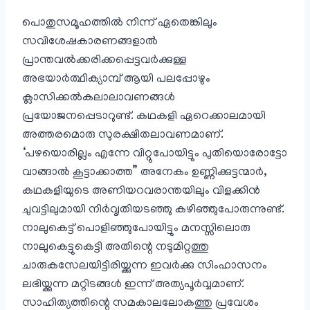
പൊതുസമൂഹത്തിൽ നിന്ന് ഏതെങ്കിലും
സവിശേഷകാരണങ്ങളാൽ
പ്രാന്തവൽക്കരിക്കപ്പെട്ടവർക്കുള്ള
അഭയാർത്ഥിക്യാമ്പ് ആയി പലപ്പോഴും
ക്ലാസിക്കൽ‌കലാലാവണങ്ങൾ
പ്രയോജനപ്പെടാറുണ്ട്. കഥകളി ഏറെക്കാലമായി
അത്തരമൊരു സുരക്ഷിതലാവണമാണ്.
‘പഴയൊരില്ലം എന്നേ വിറ്റുപോയിട്ടും പുതിയൊരോട്ടോ
വാങ്ങാൽ കൂട്ടാക്കാത്ത” അനേകം ഉണ്ണിക്കുട്ടന്മാർ,
കഥകളിയുടെ അണിയറവരാന്തയിലും വിളക്കിൻ
ചുവട്ടിലുമായി നിർവൃതിയടഞ്ഞു കഴിഞ്ഞുപോരുന്നുണ്ട്.
നാലുകെട്ട് പൊളിഞ്ഞുപോയിട്ടും മനസ്സിലൊരു
നാലുകെട്ടുകെട്ടി അതിന്റെ നടുമിറ്റത്തു
ചാരുകസേലയിട്ടിരിയ്ക്കുന്ന ഇവർക്കു സിംഹാസനം
ലഭിയ്ക്കുന്ന മറ്റിടങ്ങൾ ഇന്ന് അത്യപൂർവ്വമാണ്.
സാഹിത്യത്തിന്റെ സമകാലലോകത്തു പ്രവേശം