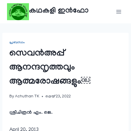
Skip
കഥകളി ഇൻഫോ
to
content
പ്രബന്ധം
സെവൻ‌അപ്പ്
ആനന്ദനൃത്തവും
ആത്മരോഷങ്ങളും￼
By
Achuthan TK
മെയ്‌ 23, 2022
ശ്രീചിത്രൻ എം. ജെ.
April 20, 2013