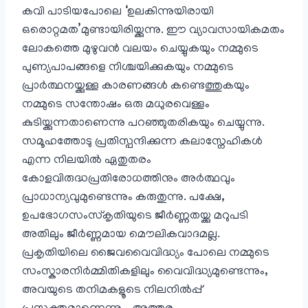
കവി പാടിയപോലെ ‘ഉലകിന്നുയിരായി
ഒരൊറ്റമത’മുണ്ടായിരിയ്ക്കുന്നു. ഈ വ്യാവസായികമതം
ലോകത്തെ മുഴുവൻ വലയം ചെയ്യുകയും നമ്മുടെ
പുണ്യപാപങ്ങളെ നിശ്ചയിക്കുകയും നമ്മുടെ
പ്രാർത്ഥനയ്ക്കുള്ള കാരണങ്ങൾ കണ്ടെത്തുകയും
നമ്മുടെ സന്തോഷം ഒരു മധുരവെള്ളം
കുടിയ്ക്കുന്നതാണെന്നു പറഞ്ഞുതരികയും ചെയ്യുന്നു.
സമൂഹത്തോടു പ്രതിസ്പന്ദിക്കുന്ന കലാസ്നേഹികൾ
എന്ന നിലയിൽ ഏതുതരം
കോളവിരുദ്ധപ്രതിരോധത്തിനും അർത്ഥവും
പ്രാധാന്യവുമുണ്ടെന്നും കരുതുന്നു. പക്ഷേ,
ഉപഭോഗസംസ്കൃതിയുടെ ജീർണ്ണതയ്ക്കു മറുപടി
അതിലും ജീർണ്ണമായ മൌലികവാദമല്ല.
പ്രകൃതിയിലെ ജൈവവൈവിദ്ധ്യം പോലെ നമ്മുടെ
സംസ്കാരനിർമ്മിതികളിലും വൈവിദ്ധ്യമുണ്ടെന്നും,
അവയുടെ തനിമകളൂടെ നിലനിൽ‌പ്പ്