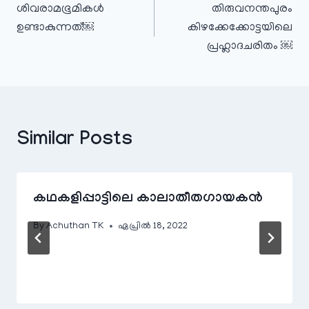
ശിവരാമഭൂമികൾ
തിരുവനന്തപുരം
ഉണ്ടാകുന്നത്￼
കിഴക്കേക്കോട്ടയിലെ
പ്രഹ്ലാദചരിതം ￼
Similar Posts
കഥകളിപ്പാട്ടിലെ കാലാതീതഗായകൻ
By
Achuthan TK
ഏപ്രിൽ 18, 2022