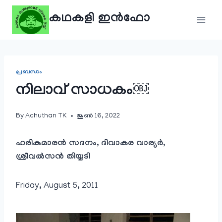
Skip
കഥകളി ഇൻഫോ
to
content
പ്രബന്ധം
നിലാവ് സാധകം￼
By
Achuthan TK
ജൂൺ 16, 2022
ഹരികുമാരൻ സദനം
,
ദിവാകര വാര്യർ
,
ശ്രീവൽസൻ തിയ്യടി
Friday, August 5, 2011