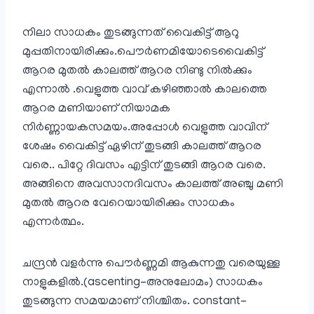
നിലാ സാധകം തുടങ്ങുന്നത് വൈകിട്ട് ആറു
മുപ്പതിനായിരിക്കും.പൌര്‍ണമിയോടെവൈകിട്ട്
ആറര മുതല്‍ കാലത്ത് ആറര നിണ്ടു നില്‍ക്കും
എന്നാല്‍ .വെളുത്ത വാവ് കഴിഞ്ഞാല്‍ കാലത്തെ
ആറര മണിയാണ് നിയാമക
നിര്‍ണ്ണായകസമയം.അപ്പോള്‍ വെളുത്ത വാവിന്
ശേഷം വൈകിട്ട് ഏഴിന് തുടങ്ങി കാലത്ത് ആറര
വരെ.. പിറ്റേ ദിവസം എട്ടിന് തുടങ്ങി ആറര വരെ.
അങ്ങിനെ അവസാനദിവസം കാലത്ത് അഞ്ചു മണി
മുതല്‍ ആറര വേറെയായിരിക്കും സാധകം
എന്നര്‍ത്ഥം.
ചന്ദ്രന്‍ വളര്‍ന്നു പൌര്‍ണ്ണമി ആകുന്നതു വരെയുള്ള
നാളുകളില്‍.(ascenting–അനു​ലോമം) സാധകം
തുടങ്ങുന്ന സമയമാണ് നിശ്ചിതം. constant-