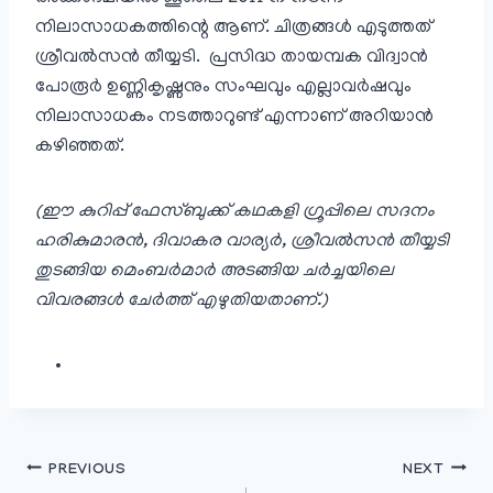
നിലാസാധകത്തിന്റെ ആണ്. ചിത്രങ്ങൾ എടുത്തത്
ശ്രീവൽസൻ തീയ്യടി. പ്രസിദ്ധ തായമ്പക വിദ്വാൻ
പോരൂർ ഉണ്ണികൃഷ്ണനും സംഘവും എല്ലാവർഷവും
നിലാസാധകം നടത്താറുണ്ട് എന്നാണ് അറിയാൻ
കഴിഞ്ഞത്.
(ഈ കുറിപ്പ് ഫേസ്ബുക്ക് കഥകളി ഗ്രൂപ്പിലെ സദനം
ഹരികുമാരൻ, ദിവാകര വാര്യർ, ശ്രീവൽസൻ തീയ്യടി
തുടങ്ങിയ മെംബർമാർ അടങ്ങിയ ചർച്ചയിലെ
വിവരങ്ങൾ ചേർത്ത് എഴുതിയതാണ്.)
പോസ്റ്റുകളിലൂടെ
PREVIOUS
NEXT