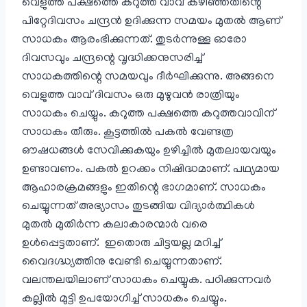
വെളുത്ത പക്ഷത്തെ കറുത്ത വാവ് കഴിഞ്ഞതിന്റെ
പിറ്റേദിവസം ചന്ദ്രൻ ഉദിക്കുന്ന സമയം മുതൽ ആണ്
സാധകം ആരംഭിക്കുന്നത്. തുടർന്നുള്ള ഓരോ
ദിവസവും ചന്ദ്രന്റെ വൃദ്ധിക്കനുസരിച്ച്
സാധകത്തിന്റെ സമയവും ദീർഘിക്കുന്നു. അങ്ങനെ
വെളുത്ത വാവ് ദിവസം ഒരു മുഴുവൻ രാത്രിയും
സാധകം ചെയ്യും. കറുത്ത പക്ഷത്തെ കറുത്തവാവിന്
സാധകം തീരും. കൂട്ടത്തിൽ പകൽ വേണ്ടത്ര
ഔഷധങ്ങൾ സേവിക്കുകയും ഉഴിച്ചിൽ മുതലായവയും
ഉണ്ടാവണം. പകൽ ഉറക്കം നിഷിദ്ധമാണ്. പഥ്യമായ
ആഹാരക്രമങ്ങളും ഇതിന്റെ ഭാഗമാണ്. സാധകം
ചെയ്യുന്നത് അഭ്യാസം തുടങ്ങിയ വിദ്യാർത്ഥികൾ
മുതൽ മുതിർന്ന കലാകാരന്മാർ വരെ
ഉൾപ്പെട്ടതാണ്. ഇതൊരു ചിട്ടയല്ല മറിച്ച്
വൈദഗ്ദ്ധ്യത്തിനു വേണ്ടി ചെയ്യുന്നതാണ്.
വലന്തലയിലാണ് സാധകം ചെയ്യുക. പഠിക്കുന്നവർ
കല്ലിൽ മുട്ടി ഉപയോഗിച്ച് സാധകം ചെയ്യും.