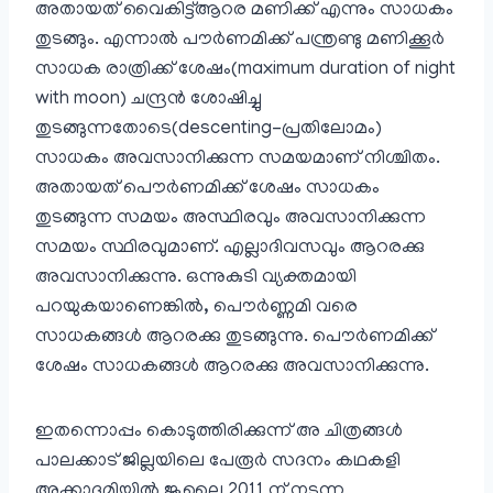
അതായത് വൈകിട്ട്ആറര മണിക്ക് എന്നും സാധകം
തുടങ്ങും. എന്നാല്‍ പൗർണമിക്ക് പന്ത്രണ്ടു മണിക്കൂര്‍
സാധക രാത്രിക്ക് ശേഷം(maximum duration of night
with moon) ചന്ദ്രന്‍ ശോഷിച്ചു
തുടങ്ങുന്നതോടെ(descentin​g–പ്രതിലോമം)
സാധകം അവസാനിക്കുന്ന സമയമാണ് നിശ്ചിതം.
അതായത് പൌർണമിക്ക് ശേഷം സാധകം
തുടങ്ങുന്ന സമയം അസ്ഥിരവും അവസാനിക്കുന്ന
സമയം സ്ഥിരവുമാണ്. എല്ലാദിവസവും ആറരക്കു
അവസാനിക്കുന്നു. ഒന്നുകുടി വ്യക്തമായി
പറയുകയാണെങ്കിൽ, പൌര്‍ണ്ണമി വരെ
സാധകങ്ങള്‍ ആറരക്കു തുടങ്ങുന്നു. പൌർണമിക്ക്
ശേഷം സാധകങ്ങള്‍ ആറരക്കു അവസാനിക്കുന്നു.
ഇതന്നൊപ്പം കൊടുത്തിരിക്കുന്ന് അ ചിത്രങ്ങൾ
പാലക്കാട് ജില്ലയിലെ പേരൂർ സദനം കഥകളി
അക്കാദമിയിൽ ജൂലൈ 2011 ന് നടന്ന