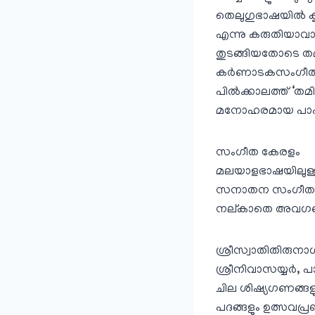
തെലുഗുഭാഷയില്‍ കൃ
എന്നു കരുതിയാവാം.
തുടങ്ങിയതോടെ തമ
കര്‍ണാടകസംഗീതക്കച
പില്‍ക്കാലത്ത് ‘ത
മനോഹരമായ പാപനാശം 
സംഗീത കേരളം
മലയാളഭാഷയിലുള്
സനാതന സംഗീതാവത
നല്കാതെ അവഗണിക്ക
ശ്രീസ്വാതിതിരുനാള
ശ്രീനിവാസയ്യര്‍,
ചില ശിഷ്യഗണങ്ങള
പദങ്ങളും ഉത്സവപ്ര