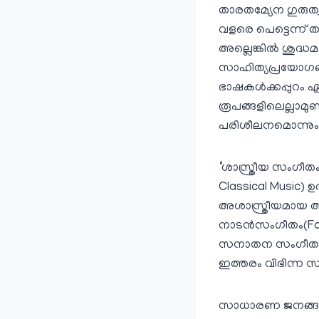
താരതമ്യേന ഗുരുത്
വളരെ പെട്ടെന്ന് 
അല്ലെങ്കില്‍ ശു
സാഹിത്യപ്രയോഗങ്
ഭാഷകള്‍ക്കപ്പുറം
രൂപങ്ങളിലെല്ലാമുണ
പരിശീലനമൊന്നും 
‘ശാസ്ത്രീയ സംഗീത
Classical Music) ഉ
അശാസ്ത്രീയമായ 
നാടന്‍സംഗീതം(Fol
സനാതന സംഗീത(Indi
ഇത്തരം വിഭിന്ന സംഗ
സാധാരണ ജനങ്ങള്‍