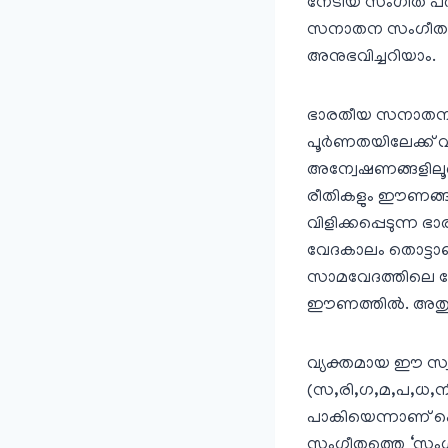
നേടിയ സംഗീത പദ്ധത
സനാതന സംഗീത പദ
അനുഭവിച്ചറിയാം.
ഭാരതീയ സനാതന സംഗ
പൂര്‍ണതയിലേക്ക് 
അന്വേഷണങ്ങളിലൂട
രീതികളും ഈണങ്ങളു
വിളിക്കപ്പെടുന്
വേദകാലം തൊട്ടാണ് എന
സാമവേദത്തിലെ ശ്
ഈണത്തില്‍. അതുക
വ്യക്തമായ ഈ സ്വര
(സ,രി,ഗ,മ,പ,ധ,നി 
പാകിയെന്നാണ് പൊത
സംഗീതത്തെ ‘സംഗീ