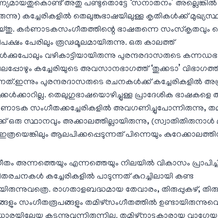
യമായതുകൊണ്ട് അതു പണ്ടുതൊട്ടേ ‘സനാതനം’ അല്ലെങ്കില്‍ 
രുന്നു) കച്ചേരികളില്‍ തെലുങ്കുഭാഷയിലുള്ള കൃതികള്‍ക്ക് മുഖ്യസ
തു. കര്‍ണാടകസംഗീതത്തിന്റെ ഭാഷതന്നെ സംസ്‌കൃതവും 
ിപക്ഷം പേരിലും രൂഢമൂലമായിരുന്നു. ഒരു കാലത്ത്
്‍ക്കുപോലും വഴികാട്ടിയായിരുന്നു പുരന്ദരദാസരുടെ കന്നഡഭ
്പോഴും കച്ചേരിയുടെ അവസാനഭാഗത്ത് ‘തുക്കടാ’ വിഭാഗത്തി
ന്നത്.ഇന്നും പുരന്ദരദാസരുടെ രചനകള്‍ക്ക് കച്ചേരികളില്‍ അ
്കേള്‍ക്കാറില്ല. തെലുഗുഭാഷയൊഴിച്ചുള്ള പ്രാദേശിക ഭാഷകളെ 
ണാടക സംഗീതക്കച്ചേരികളില്‍ അവഗണിച്ചുപോന്നിരുന്നു, ത
 ഒരു സ്ഥാനവും അക്കാലത്തില്ലായിരുന്നു, (സ്വാതിതിരുനാള്
രയെങ്കിലും ആലപിക്കപ്പെടുന്നത് പിന്നെയും കുറേക്കാലത്
ീതം അന്നത്തെയും എന്നത്തെയും നിലയില്‍ വികാസം പ്രാപിച്ചിര
രചനകള്‍ കച്ചേരികളില്‍ പാടുന്നത് കുറച്ചിലായി കണ്ട
രുന്നുവത്രെ. രാഗതാളബദ്ധമായ തേവാരം, തിരുപ്പുകഴ്, തിരു
ും സംഗീതരൂപങ്ങളും തമിഴ്‌സംഗീതത്തില്‍ ഉണ്ടായിരുന്നുവെ
ധാരയിലേയ്ക്കു കടന്നുവന്നിരുന്നില്ല. തമിഴ്‌നാട്ടുകാരായ വാഗ്ഗ