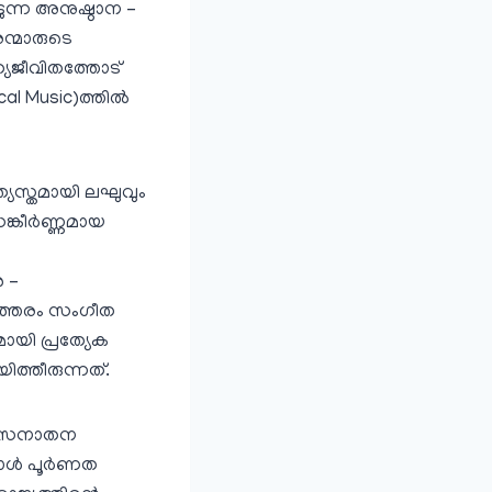
ടുന്ന അനുഷ്ഠാന –
ന്മാരുടെ
്യജീവിതത്തോട്
 Music)ത്തില്‍
്യസ്തമായി ലഘുവും
്കീര്‍ണ്ണമായ
 –
 ഇത്തരം സംഗീത
മായി പ്രത്യേക
ത്തീരുന്നത്.
ണ് സനാതന
ള്‍ പൂര്‍ണത