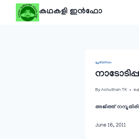
Skip
കഥകളി ഇൻഫോ
to
content
പ്രബന്ധം
നാടോടിപ്പ
By
Achuthan TK
മെ
അജിത്ത് നമ്പൂതിരി
June 16, 2011