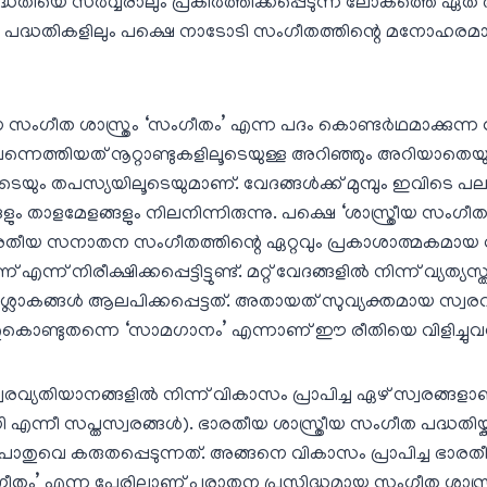
ിയെ സര്‍വ്വരാലും പ്രകീര്‍ത്തിക്കപ്പെടുന്ന ലോകത്തെ ഏത് ര
്ധതികളിലും പക്ഷെ നാടോടി സംഗീതത്തിന്റെ മനോഹരമായ
ീത ശാസ്ത്രം ‘സംഗീതം’ എന്ന പദം കൊണ്ടര്‍ഥമാക്കുന്ന തര
വന്നെത്തിയത് നൂറ്റാണ്ടുകളിലൂടെയുള്ള അറിഞ്ഞും അറിയാതെയു
െയും തപസ്യയിലൂടെയുമാണ്. വേദങ്ങള്‍ക്ക് മുമ്പും ഇവിട
ം താളമേളങ്ങളും നിലനിന്നിരുന്നു. പക്ഷെ ‘ശാസ്ത്രീയ സംഗീതം
ന ഭാരതീയ സനാതന സംഗീതത്തിന്റെ ഏറ്റവും പ്രകാശാത്മകമാ
്ന് നിരീക്ഷിക്കപ്പെട്ടിട്ടുണ്ട്. മറ്റ് വേദങ്ങളില്‍ നിന്ന് വ്യത്
ലോകങ്ങള്‍ ആലപിക്കപ്പെട്ടത്. അതായത് സുവ്യക്തമായ സ്വ
ൊണ്ടുതന്നെ ‘സാമഗാനം’ എന്നാണ് ഈ രീതിയെ വിളിച്ചുവന
വ്യതിയാനങ്ങളില്‍ നിന്ന് വികാസം പ്രാപിച്ച ഏഴ് സ്വരങ്ങളാ
എന്നീ സപ്തസ്വരങ്ങള്‍). ഭാരതീയ ശാസ്ത്രീയ സംഗീത പദ്ധതിയ്ക
ുവെ കരുതപ്പെടുന്നത്. അങ്ങനെ വികാസം പ്രാപിച്ച ഭാരതീ
തം’ എന്ന പേരിലാണ് പുരാതന പ്രസിദ്ധമായ സംഗീത ശാസ്ത്