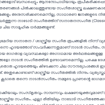
ാനങ്ങളോട് ബന്ധപ്പെട്ടും ആനന്ദോപാധിയായും രൂപീകരിക്കപ്പെ
രണങ്ങള്‍ പില്‍ക്കാലത്തുണ്ടായ സംഗീതശാസ്ത്ര ലക്ഷണകാര
മങ്ങളും അനുസരിക്കണമെന്നില്ല. സാധാരണ ജനങ്ങളുടെ നിത
ര്‍ത്തുന്ന നാടോടി സംഗീതത്തിന് സനാതനസംഗീത (Classical
ായ ചില സാമൂഹിക ധര്‍മ്മങ്ങളുണ്ട്.
വമേറിയ സനാതന / ശാസ്ത്രീയ സംഗീത രൂപങ്ങളില്‍ നിന്ന് വ്യത
തന്നെ ഹൃദയത്തോട് സംവദിക്കുന്നതുമാണ് നാടന്‍ സംഗീതം. സങ
ദ്ധമായ രാഗതാള വ്യവസ്ഥകളോ അഗാധമായ അര്‍ഥതലങ്ങളുള്ള
ങളോ നാടന്‍ സംഗീതത്തില്‍ ഉണ്ടാവണമെന്നില്ല. പക്ഷെ ദേശ
 ഏതൊരു ഹൃദയത്തെയും കീഴടക്കുന്ന ചില സൗന്ദര്യാംശങ്ങള്‍
്ട്. അതുകൊണ്ടാണ് ശാസ്ത്രീയ സംഗീതത്തില്‍ നിന്നും വ്യത്യസ്ത
കൂടാതെ തന്നെ നാടന്‍സംഗീതം നമ്മുടെ പ്രാണന്റെ ഭാഗമായി
ോക്കിയാലും സംസ്‌കൃതവും സമ്പന്നവും ലക്ഷണയുക്തവുമാ
ത്രീയ സംഗീതം. എല്ലാ രീതിയിലും നാടോടി സംഗീതത്തേക്കാ