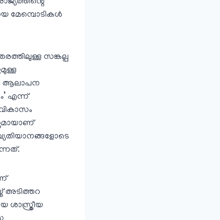
ാജ്യത്തിന്റെ
 മേമ്പൊടികള്‍
ത്തിലുള്ള സങ്കല്പ
മുള്ള
െ പല ആലാപന
’ എന്ന്
യ വികാസം
യസ്തമായാണ്
രവ്യതിയാനങ്ങളോടെ
്നത്.
ണ്
്ക് അടിത്തറ
യ ശാസ്ത്രീയ
ര