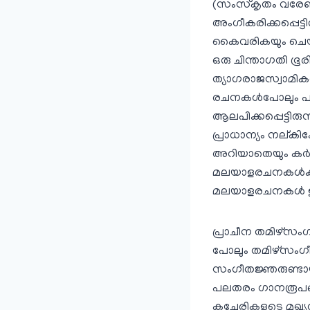
(സംസ്‌കൃതം വരേണ്
അംഗീകരിക്കപ്പെട്ടി
കൈവരികയും ചെയ്
ഒരു ചിന്താഗതി ഭൂര
ത്യാഗരാജസ്വാമികള
രചനകള്‍പോലും പലപ
ആലപിക്കപ്പെട്ടിരു
പ്രാധാന്യം നല്കിക
അറിയാതെയും കര്‍
മലയാളരചനകള്‍ക്ക്
മലയാളരചനകള്‍ ഇത്
പ്രാചീന തമിഴ്‌സംഗ
പോലും തമിഴ്‌സംഗീത
സംഗീതജ്ഞരുണ്ടായി
പലതരം ഗാനരൂപങ്ങള
കച്ചേരികളുടെ മുഖ്യ