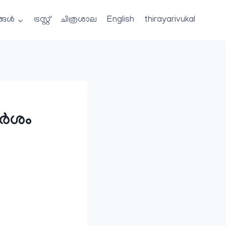
്ങൾ
ട്രസ്റ്റ്
ചിത്രശാല
English
thirayarivukal
ര്‍ശം