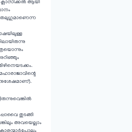
ക്ലാസിക്കല്‍ ആയി
്ഥാനം
തെലുഗുമാണെന്ന
ാഷയിലുള്ള
ലായിരുന്നു
ത്രയൊന്നും
അറിഞ്ഞും
മിഴിനെയടക്കം.
‍ മഹാരാജാവിന്റെ
തിനുശേഷമാണ്).
ുന്നുവെങ്കില്‍
പ്പാവൈ തുടങ്ങി
ങ്കിലും അവയെല്ലാം
േയകാരന്മാര്‍പോലും