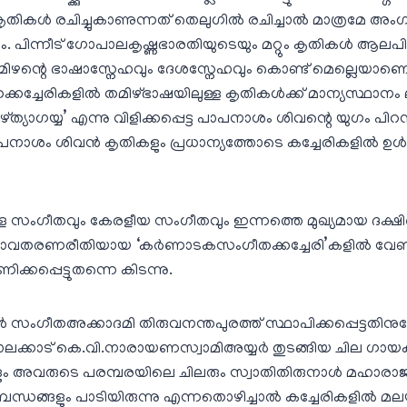
തികള്‍ രചിച്ചുകാണുന്നത് തെലുഗില്‍ രചിച്ചാല്‍ മാത്രമേ അംഗീ
 പിന്നീട് ഗോപാലകൃഷ്ണഭാരതിയുടെയും മറ്റും കൃതികള്‍ ആലപിക
ിഴന്റെ ഭാഷാസ്നേഹവും ദേശസ്നേഹവും കൊണ്ട് മെല്ലെയാണെങ
്ചേരികളില്‍ തമിഴ്ഭാഷയിലുള്ള കൃതികള്‍ക്ക് മാന്യസ്ഥാനം ലഭി
മിഴ്ത്യാഗയ്യ’ എന്നു വിളിക്കപ്പെട്ട പാപനാശം ശിവന്റെ യുഗം പ
ശിവന്‍ കൃതികളും പ്രധാന്യത്തോടെ കച്ചേരികളില്‍ ഉള്‍പ്പെട
ള സംഗീതവും കേരളീയ സംഗീതവും ഇന്നത്തെ മുഖ്യമായ ദക
രണരീതിയായ ‘കര്‍ണാടകസംഗീതക്കച്ചേരി’കളില്‍ വേണ്ട 
പ്പെട്ടുതന്നെ കിടന്നു.
്‍ സംഗീതഅക്കാദമി തിരുവനന്തപുരത്ത് സ്ഥാപിക്കപ്പെട്ടതിനുശ
 പാലക്കാട് കെ.വി.നാരായണസ്വാമിഅയ്യര്‍ തുടങ്ങിയ ചില ഗ
ും അവരുടെ പരമ്പരയിലെ ചിലരും സ്വാതിതിരുനാള്‍ മഹാരാ
ബന്ധങ്ങളും പാടിയിരുന്നു എന്നതൊഴിച്ചാല്‍ കച്ചേരികളില്‍ 