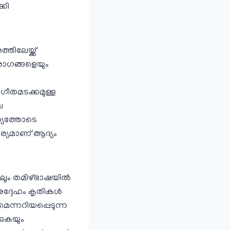
്കി
ലേയ്ക്ക്
രാഗങ്ങളെയും
ീതമടക്കമുള്ള
െ
ന്യത്തോടെ
ാര്യമാണ് ആദ്യം
ോലും തമിഴ്ഭാഷയില്‍
അദ്ദേഹം കൃതികള്‍
െന്നറിയപ്പെടുന്ന
കുകയും