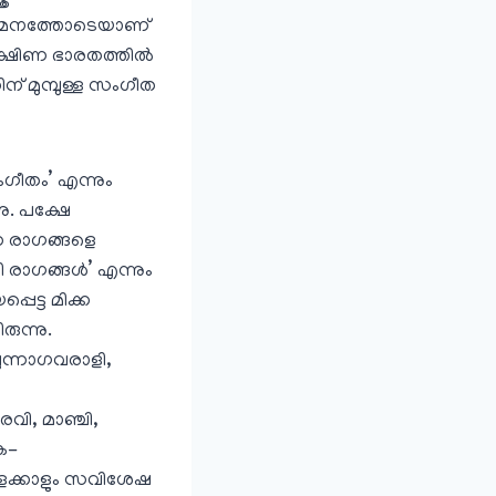
െ ആഗമനത്തോടെയാണ്
ക്ഷിണ ഭാരതത്തില്‍
ന് മുമ്പുള്ള സംഗീത
ഗീതം’ എന്നും
ു. പക്ഷേ
്ന രാഗങ്ങളെ
 രാഗങ്ങള്‍’ എന്നും
്പെട്ട മിക്ക
ുന്നു.
ുന്നാഗവരാളി,
ി, മാഞ്ചി,
ക-
ളെക്കാളും സവിശേഷ