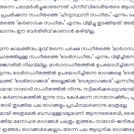
ാം തന്നെ പരാമര്‍ശിച്ചുകാണുന്നത്. പിന്നീട് വിദേശീയരുട
പ്രചരിക്കുന്ന സംഗീതത്തെ ‘ഹിന്ദുസ്ഥാനി സംഗീതം’ എന്നും ദ
ീതത്തെ ‘കര്‍ണാടക സംഗീതം’ എന്നും വിളിച്ചു തുടങ്ങിയത്. അതി
ിലൊന്നും ഈ വേര്‍തിരിവ് കാണാന്‍ കഴിയില്ല.
്ന കാലത്തിനും മുമ്പ് തന്നെ പക്ഷെ സംഗീതത്തെ ‘മാര്‍ഗസം
ചാരത്തിലുള്ള സംഗീതത്തെ ‘ദേശിസംഗീതം’ എന്നും വിളിച്ചിരുന്ന
ജനരീതി നിലവിലില്ല. മാര്‍ഗസംഗീതത്തില്‍ ഉപയോഗിച്ചിരുന
 എന്നും ദേശിസംഗീതത്തില്‍ ഉപയോഗിച്ചിരുന്ന രാഗങ്ങളെ ‘ദേശി
ാലത്ത്. ‘ദേശിരാഗങ്ങള്‍’ അല്ലെങ്കില്‍ ‘ദേശ്യരാഗങ്ങള്‍’ എന്നറിയപ
യമായ നാടോടി സംഗീതത്തില്‍ നിന്നും സ്വീകരിക്കപ്പെട്ടവയായിര
ര്‍ണാടകത്തില്‍ ഇന്നു നാം കേള്‍ക്കുന്ന സൗരാനഷ്ര്ടം, പ
തോടി തുടങ്ങിയ പല രാഗങ്ങളും പ്രാചീനമാണെന്നു മാത്രമല്ല
ായി അത്രമേല്‍ ബന്ധമുള്ളവയുമാണ്. ആനന്ദഭൈരവി, ഭൈരവ
ടി തുടങ്ങിയ മനോഹര രാഗങ്ങള്‍ പലതും ഇത്തരം നാടോടി-ജനിത
 ഇത്തരം രാഗങ്ങള്‍ക്കെല്ലാം തന്നെ പല ആധുനിക രാഗങ്ങ