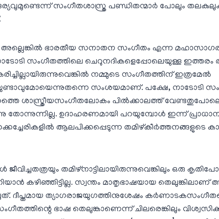
ദര്യവുമുണ്ടെന്ന് സംഗീതശാസ്ത്ര പണ്ഡിതന്മാര്‍ പോലും തലകുലുക
.
ം അല്ലെങ്കില്‍ ഭാരതീയ സനാതന സംഗീതം എന്ന മഹാസാഗരത്തി
 നാടോടി സംഗീതത്തിലെ ചെറുനദികളെപ്പോലെയുള്ള ഇത്തരം 
ിച്ചില്ലായിരുന്നുവെങ്കില്‍ നമ്മുടെ സംഗീതത്തിന് ഇത്രമേല്‍
യുണ്ടാവുമോയെന്നുതന്നെ സംശയമാണ്. പക്ഷേ, നാടോടി സംഗ
ത്തെ ശാസ്ത്രീയസംഗീതലോകം പില്‍ക്കാലത്ത് വേണ്ടതുപോല
െന്നു തോന്നുന്നില്ല. ഉദാഹരണമായി പറയുമ്പോള്‍ ഇന്ന് പ്രാധാ
ച്ചേരികളില്‍ ആലപിക്കപ്പെടുന്ന തമിഴ്കീര്‍ത്തനങ്ങളുടെ ക
 ജീവിച്ചതത്രയും തമിഴ്‌നാട്ടിലായിരുന്നുവെങ്കിലും ഒരു കൃതിപ
റിയാന്‍ കഴിഞ്ഞിട്ടില്ല. സ്വന്തം മാതൃഭാഷയായ തെലുങ്കിലാണ് 
്ചത്. ദീപ്തമായ ത്യാഗരാജയുഗത്തിനുശേഷം കര്‍ണാടകസംഗീതമ
ീതത്തിന്റെ ഭാഷ തെലുങ്കാണെന്ന് ചിലരെങ്കിലും വിശ്വസിക്