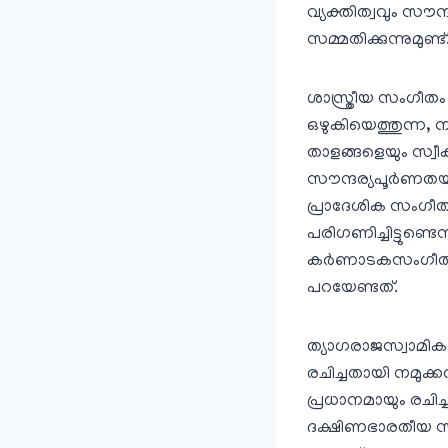
വ്യക്തിത്വവും സൗന്
സമ്മതിക്കുന്നുമുണ്ട്
ശാസ്ത്രീയ സംഗീത
ഒഴുകിയെത്തുന്ന,
താളങ്ങളെയും സ്വീകര
സൗന്ദര്യപൂര്‍ണത
പ്രാദേശിക സംഗീത
പരിഗണിച്ചിട്ടുണ്ട
കര്‍ണാടകസംഗീതക്ക
പറയേണ്ടത്.
ത്യാഗരാജസ്വാമികള്‍
രചിച്ചതായി നമുക്ക
പ്രധാനമായും രചിച
ദക്ഷിണഭാരതീയ സംഗ