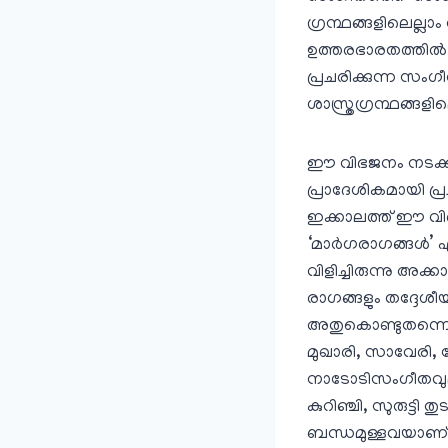
ഗ്രന്ഥങ്ങളിലെല്ല
ഉത്തരഭാരതത്തില്‍ 
പ്രചരിക്കുന്ന സംഗ
ശാസ്ത്രഗ്രന്ഥങ്ങള
ഈ വിഭജനം നടക്കുന
പ്രാദേശികമായി പ്ര
ഇക്കാലത്ത് ഈ വിഭ
‘മാര്‍ഗരാഗങ്ങള്‍’
വിളിച്ചിരുന്നു അക്ക
രാഗങ്ങളും തദ്ദേശീ
അതുകൊണ്ടുതന്നെ ക
മുഖാരി, സാവേരി, 
നാടോടിസംഗീതവുമ
കുറിഞ്ചി, സുരുട്
ബന്ധമുള്ളവയാണ്.