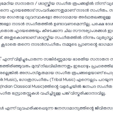
വമേറിയ സനാതന / ശാസ്ത്രീയ സംഗീത രൂപങ്ങളില്‍ നിന്ന് വ്യത
തന്നെ ഹൃദയത്തോട് സംവദിക്കുന്നതുമാണ് നാടന്‍ സംഗീതം. സങ
ദ്ധമായ രാഗതാള വ്യവസ്ഥകളോ അഗാധമായ അര്‍ഥതലങ്ങളുള്ള
ങളോ നാടന്‍ സംഗീതത്തില്‍ ഉണ്ടാവണമെന്നില്ല. പക്ഷെ ദേശ
 ഏതൊരു ഹൃദയത്തെയും കീഴടക്കുന്ന ചില സൗന്ദര്യാംശങ്ങള്‍
്ട്. അതുകൊണ്ടാണ് ശാസ്ത്രീയ സംഗീതത്തില്‍ നിന്നും വ്യത്യസ്ത
കൂടാതെ തന്നെ നാടന്‍സംഗീതം നമ്മുടെ പ്രാണന്റെ ഭാഗമായി
ം’ എന്ന് വിളിച്ചുപോരുന്ന സങ്കീര്‍ണ്ണമായ ഭാരതീയ സനാതന 
രുത്തിരിഞ്ഞുവരും മുമ്പ് നിലവിലിരുന്നതും ഇപ്പോഴും പ്രചാരത്ത
അല്ലെങ്കില്‍ അസംസ്‌കൃതമായ സംഗീത രൂപങ്ങളെയാണ് പൊ
k Music), ഗോത്രസംഗീതം (Tribal Music) എന്നെല്ലാം പറയുന
an Classical Music)ത്തിന്റെ വളര്‍ച്ചയില്‍ ജനപദ സംഗീ
ീത സ്രോതസ്സുകള്‍ വഹിച്ചിട്ടുള്ള പങ്ക് വിസ്മരിക്കാനാവില്ല.
 എന്ന് വ്യവഹരിക്കപ്പെടുന്ന ജനസാമാന്യത്തിന്റെ ജീവിതസ