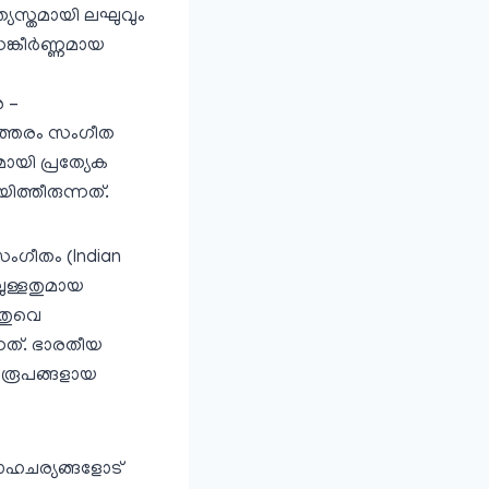
്യസ്തമായി ലഘുവും
്കീര്‍ണ്ണമായ
 –
 ഇത്തരം സംഗീത
മായി പ്രത്യേക
ത്തീരുന്നത്.
സംഗീതം (Indian
ിലുള്ളതുമായ
തുവെ
്നത്. ഭാരതീയ
ത രൂപങ്ങളായ
ാഹചര്യങ്ങളോട്