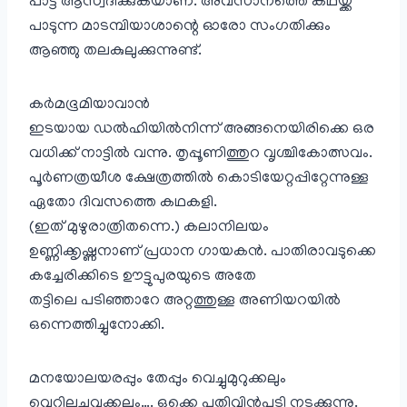
പാട്ട് ആസ്വദിക്കുകയാണ്. അവസാനത്തെ കഥയ്ക്ക്
പാടുന്ന മാടമ്പിയാശാന്റെ ഓരോ സംഗതിക്കും
ആഞ്ഞു തലകുലുക്കുന്നുണ്ട്.
കർമഭൂമിയാവാൻ
ഇടയായ ഡൽഹിയിൽനിന്ന് അങ്ങനെയിരിക്കെ ഒര
വധിക്ക് നാട്ടിൽ വന്നു. തൃപ്പൂണിത്തുറ വൃശ്ചികോത്സവം.
പൂർണത്രയീശ ക്ഷേത്രത്തിൽ കൊടിയേറ്റപ്പിറ്റേന്നുള്ള
ഏതോ ദിവസത്തെ കഥകളി.
(ഇത് മുഴുരാത്രിതന്നെ.) കലാനിലയം
ഉണ്ണിക്കൃഷ്ണനാണ് പ്രധാന ഗായകൻ. പാതിരാവടുക്കെ
കച്ചേരിക്കിടെ ഊട്ടുപുരയുടെ അതേ
തട്ടിലെ പടിഞ്ഞാറേ അറ്റത്തുള്ള അണിയറയിൽ
ഒന്നെത്തിച്ചുനോക്കി.
മനയോലയരപ്പും തേപ്പും വെച്ചുമുറുക്കലും
വെറ്റിലചവക്കലും…. ഒക്കെ പതിവിൻപടി നടക്കുന്നു.