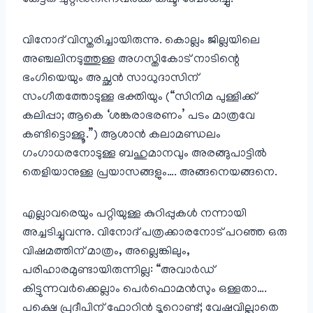
വിനോദ് വിസ്തരിച്ചായിരുന്നു. കൊല്ലം ജില്ലയിലെ
അഞ്ചലിനടുത്തുള്ള അഗസ്തികോട് നാടിന്റെ
ഭംഗിയെയും അച്ഛൻ സാധുദാസിന്
സംഗീതത്തോടുള്ള ഭക്തിയും (“സിനിമ പുള്ളിക്ക്
കലിപ്പാ; ആകെ ‘ശങ്കരാഭരണം’ പടം മാത്രവേ
കണ്ടിട്ടൊള്ളൂ.”) ആശാൻ കലാമണ്ഡലം
ഗംഗാധരനോടുള്ള ബഹുമാനവും അരങ്ങുപാട്ടിൽ
തെളിയാനുള്ള പ്രയാസങ്ങളും…. അങ്ങനെയങ്ങനെ.
എല്ലാവരെയും പറ്റിയുള്ള കുറിപ്പുകൾ നന്നായി
അച്ചടിച്ചുവന്നു. വിനോദ് പത്രക്കാരനോട് പറഞ്ഞ ഒരു
വിഷമത്തിന് മാത്രം, അല്ലെങ്കിലും,
പരിഹാരമുണ്ടായിരുന്നില്ല: “അവാർഡ്‌
കിട്ടുന്നവർക്കെല്ലാം പെർഫൊമൻസും ഒള്ളതാ….
പക്ഷെ പ്രദീപിന് ഫോറിൻ ടൂറൊണ്ട്; വേഷവില്ലാതെ