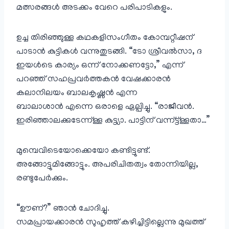
മത്സരങ്ങൾ അടക്കം വേറെ പരിപാടികളും.
ഉച്ച തിരിഞ്ഞുള്ള കഥകളിസംഗീതം കോമ്പറ്റീഷന്
പാടാൻ കുട്ടികൾ വന്നുതുടങ്ങി. “ടോ ശ്രീവൽസാ, ദ
ഇയൾടെ കാര്യം ഒന്ന് നോക്കണട്ടോ,” എന്ന്
പറഞ്ഞ് സഹപ്രവർത്തകൻ വേഷക്കാരൻ
കലാനിലയം ബാലകൃഷ്ണൻ എന്ന
ബാലാശാൻ എന്നെ ഒരാളെ ഏല്പിച്ചു. “രാജീവൻ.
ഇരിഞ്ഞാലക്കുടേന്ന്ള്ള കുട്ട്യാ. പാട്ടിന് വന്ന്ട്ട്ള്ളതാ…”
മുമ്പെവിടെയോക്കെയോ കണ്ടിട്ടുണ്ട്.
അങ്ങോട്ടുമിങ്ങോട്ടും. അപരിചിതത്വം തോന്നിയില്ല,
രണ്ടുപേർക്കും.
“ഊണ്?” ഞാൻ ചോദിച്ചു.
സമപ്രായക്കാരൻ സുഹൃത്ത് കഴിച്ചിട്ടില്ലെന്നു മുഖത്ത്