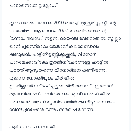
പാടാനൊക്കില്ലല്ലോ….”
മൂന്നു വർഷം കടന്നു. 2010 മാർച്ച്. തൃശൂര് ക്ലബ്ബിന്റെ
വാർഷികം. ആ മാസം 20ന്. ഗോപിയാശാന്റെ
‘ഒന്നാം ദിവസം’ നളൻ. ദമയന്തി വേറൊരു ബിസ്മില്ലാ
ഖാൻ പുരസ്‌കാരം ജേതാവ്: കലാമണ്ഡലം
ഷണ്മുഖൻ. പാട്ടിന് ഉണ്ണിക്കൃഷ്ണൻ, വിനോദ്.
പാറമേക്കാവ് ക്ഷേത്രത്തിന് ചേർന്നുള്ള ഹാളിനു
പുറത്ത് ആദ്യംതന്നെ വിനോദിനെ കണ്ടിരുന്നു.
എന്നെ നോക്കിയുള്ള ചിരിയിൽ
ഉറപ്പില്ലായ്മ നിഴലിച്ചതുമാതിരി തോന്നി. ഇപ്പോൾ
മദ്രാസിലാണ് പണിയെന്നും, മുമ്പ് ഡൽഹിയിൽ
അക്കാദമി ആഡിറ്റോറിയത്തിൽ കണ്ടിട്ടുണ്ടെന്നും….
വേണ്ട, ഇപ്പോൾ ഒന്നും ഓർമിപ്പിക്കേണ്ട.
കളി അന്നും നന്നായി.