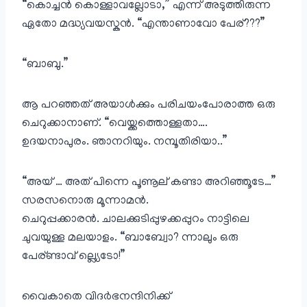
“കൊച്ചൻ കൊള്ളാവല്ലോടാ,” എന്ന് അടുത്തിരുന്ന
ഏതോ മദ്ധ്യവയസ്കൻ. “എന്താണാവോ പേര്???”
“ബാബു.”
ആ പറഞ്ഞത് അയാൾക്കും പരിചയംപോരാത്ത ഒരു
ചെറുക്കാനാണ്. “വെയ്ക്കത്തൊള്ളതാ….
ഉദയനാപുരം. ഞാനറിയും. നമ്പൂതിരിയാ..”
“അയ് … അത് പിന്നെ പൂണൂല് കണ്ടാ അറിഞ്ഞൂടേ…”
സരസനൊരു മൂന്നാമൻ.
ചെറുപ്പക്കാരൻ. ചാലക്കുടിപ്പുഴക്കപ്പുറം നാട്ടിലെ
ചുവയുള്ള മലയാളം. “ബാബ്വോ? ന്നാലും ഒരു
പേര്ണ്ടാവ് ല്ല്യെടോ!”
വൈകാതെ വിദർഭനന്ദിനിക്ക്