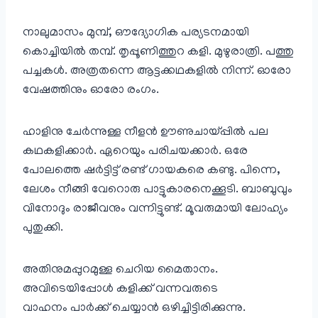
നാലുമാസം മുമ്പ്, ഔദ്യോഗിക പര്യടനമായി
കൊച്ചിയിൽ തമ്പ്. തൃപ്പൂണിത്തുറ കളി. മുഴുരാത്രി. പത്തു
പച്ചകൾ. അത്രതന്നെ ആട്ടക്കഥകളിൽ നിന്ന്. ഓരോ
വേഷത്തിനും ഓരോ രംഗം.
ഹാളിനു ചേർന്നുള്ള നീളൻ ഊണുചായ്പ്പിൽ പല
കഥകളിക്കാർ. ഏറെയും പരിചയക്കാർ. ഒരേ
പോലത്തെ ഷർട്ടിട്ട് രണ്ട് ഗായകരെ കണ്ടു. പിന്നെ,
ലേശം നീങ്ങി വേറൊരു പാട്ടുകാരനെക്കൂടി. ബാബുവും
വിനോദും രാജീവനും വന്നിട്ടുണ്ട്. മൂവരുമായി ലോഹ്യം
പുതുക്കി.
അതിനുമപ്പുറമുള്ള ചെറിയ മൈതാനം.
അവിടെയിപ്പോൾ കളിക്ക് വന്നവരുടെ
വാഹനം പാർക്ക് ചെയ്യാൻ ഒഴിച്ചിട്ടിരിക്കുന്നു.