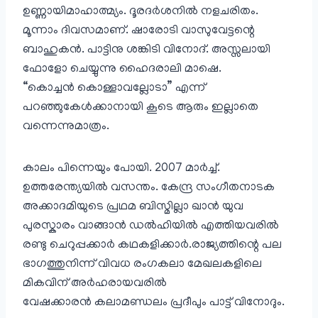
ഉണ്ണായിമാഹാത്മ്യം. ദൂരദർശനിൽ നളചരിതം.
മൂന്നാം ദിവസമാണ്. ഷാരോടി വാസുവേട്ടന്റെ
ബാഹുകൻ. പാട്ടിനു ശങ്കിടി വിനോദ്. അസ്സലായി
ഫോളോ ചെയ്യുന്നു ഹൈദരാലി മാഷെ.
“കൊച്ചൻ കൊള്ളാവല്ലോടാ” എന്ന്
പറഞ്ഞുകേൾക്കാനായി കൂടെ ആരും ഇല്ലാതെ
വന്നെന്നുമാത്രം.
കാലം പിന്നെയും പോയി. 2007 മാർച്ച്.
ഉത്തരേന്ത്യയിൽ വസന്തം. കേന്ദ്ര സംഗീതനാടക
അക്കാദമിയുടെ പ്രഥമ ബിസ്മില്ലാ ഖാൻ യുവ
പുരസ്കാരം വാങ്ങാൻ ഡൽഹിയിൽ എത്തിയവരിൽ
രണ്ടു ചെറുപ്പക്കാർ കഥകളിക്കാർ.രാജ്യത്തിന്റെ പല
ഭാഗത്തുനിന്ന് വിവധ രംഗകലാ മേഖലകളിലെ
മികവിന് അർഹരായവരിൽ
വേഷക്കാരൻ കലാമണ്ഡലം പ്രദീപും പാട്ട് വിനോദും.