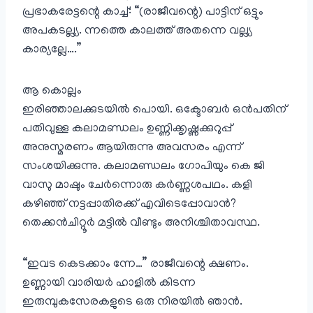
പ്രഭാകരേട്ടന്റെ കാച്ച്: “(രാജീവന്റെ) പാട്ടിന് ഒട്ടും
അപകടല്ല്യ. ന്നത്തെ കാലത്ത് അതന്നെ വല്ല്യ
കാര്യല്ലേ….”
ആ കൊല്ലം
ഇരിഞ്ഞാലക്കുടയിൽ പൊയി. ഒക്ടോബർ ഒൻപതിന്
പതിവുള്ള കലാമണ്ഡലം ഉണ്ണിക്കൃഷ്ണക്കുറുപ്പ്
അനുസ്മരണം ആയിരുന്നു അവസരം എന്ന്
സംശയിക്കുന്നു. കലാമണ്ഡലം ഗോപിയും കെ ജി
വാസു മാഷും ചേർന്നൊരു കർണ്ണശപഥം. കളി
കഴിഞ്ഞ് നട്ടപ്പാതിരക്ക് എവിടെപ്പോവാൻ?
തെക്കൻചിറ്റൂർ മട്ടിൽ വീണ്ടും അനിശ്ചിതാവസ്ഥ.
“ഇവട കെടക്കാം ന്നേ…” രാജീവന്റെ ക്ഷണം.
ഉണ്ണായി വാരിയർ ഹാളിൽ കിടന്ന
ഇരുമ്പുകസേരകളുടെ ഒരു നിരയിൽ ഞാൻ.