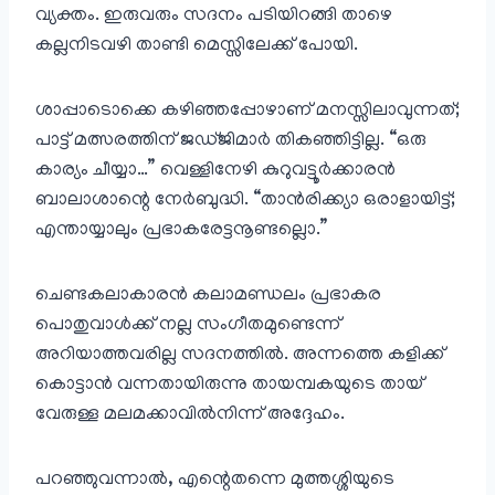
വ്യക്തം. ഇരുവരും സദനം പടിയിറങ്ങി താഴെ
കല്ലനിടവഴി താണ്ടി മെസ്സിലേക്ക് പോയി.
ശാപ്പാടൊക്കെ കഴിഞ്ഞപ്പോഴാണ് മനസ്സിലാവുന്നത്;
പാട്ട് മത്സരത്തിന് ജഡ്ജിമാർ തികഞ്ഞിട്ടില്ല. “ഒരു
കാര്യം ചീയ്യാ…” വെള്ളിനേഴി കുറുവട്ടൂർക്കാരൻ
ബാലാശാന്റെ നേർബുദ്ധി. “താൻരിക്ക്യാ ഒരാളായിട്ട്;
എന്തായ്യാലും പ്രഭാകരേട്ടനൂണ്ടല്ലൊ.”
ചെണ്ടകലാകാരൻ കലാമണ്ഡലം പ്രഭാകര
പൊതുവാൾക്ക് നല്ല സംഗീതമുണ്ടെന്ന്
അറിയാത്തവരില്ല സദനത്തിൽ. അന്നത്തെ കളിക്ക്
കൊട്ടാൻ വന്നതായിരുന്നു തായമ്പകയുടെ തായ്
വേരുള്ള മലമക്കാവിൽനിന്ന് അദ്ദേഹം.
പറഞ്ഞുവന്നാൽ, എന്റെതന്നെ മുത്തശ്ശിയുടെ