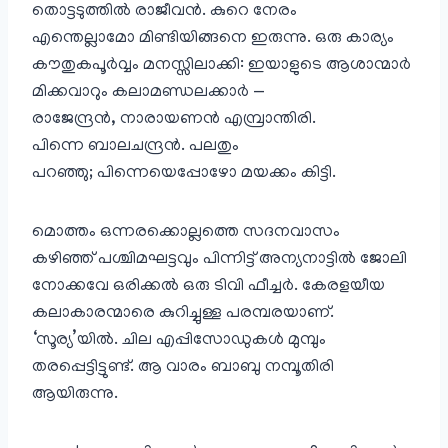
തൊട്ടടുത്തിൽ രാജീവൻ. കുറെ നേരം
എന്തെല്ലാമോ മിണ്ടിയിങ്ങനെ ഇരുന്നു. ഒരു കാര്യം
കൗതുകപൂർവ്വം മനസ്സിലാക്കി: ഇയാളുടെ ആശാന്മാർ
മിക്കവാറും കലാമണ്ഡലക്കാർ —
രാജേന്ദ്രൻ, നാരായണൻ എമ്പ്രാന്തിരി.
പിന്നെ ബാലചന്ദ്രൻ. പലതും
പറഞ്ഞു; പിന്നെയെപ്പോഴോ മയക്കം കിട്ടി.
മൊത്തം ഒന്നരക്കൊല്ലത്തെ സദനവാസം
കഴിഞ്ഞ് പശ്ചിമഘട്ടവും പിന്നിട്ട് അന്യനാട്ടിൽ ജോലി
നോക്കവേ ഒരിക്കൽ ഒരു ടിവി ഫീച്ചർ. കേരളയീയ
കലാകാരന്മാരെ കുറിച്ചുള്ള പരമ്പരയാണ്.
‘സൂര്യ’യിൽ. ചില എപ്പിസോഡുകൾ മുമ്പും
തരപ്പെട്ടിട്ടുണ്ട്. ആ വാരം ബാബു നമ്പൂതിരി
ആയിരുന്നു.