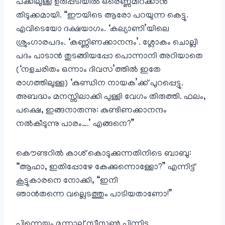
പക്കിലുള്ള ഉരുപ്പടിയിൽ ഒരെണ്ണമിറക്കാൻ
തിടുക്കമായി. “ഈയിടെ ആരോ പറയുന്ന കെട്ടു.
എവിടെയോ ദക്ഷയാഗം. ‘കല്യാണി’യിലെ
ശ്രുംഗാരപദം. ‘കണ്ണിണക്കാനന്ദം’. ശ്ലോകം ചൊല്ലി
പദം പാടാൻ തുടങ്ങിയപ്പോ പൊന്നാനി അറിയാതെ
(‘നളചരിതം ഒന്നാം ദിവസ’ത്തിൽ ഇതേ
രാഗത്തിലുള്ള) ‘കുണ്ഡിന നായക’ക്ക് പുറപ്പെട്ടു.
അബദ്ധം മനസ്സിലാക്കി പുള്ളി വേഗം തിരുത്തി. ഫലം,
പക്ഷെ, ഇങ്ങനാരുന്നു: കുണ്ടിണക്കാനന്ദം
നൽകീടുന്നു പാരം….’ എങ്ങനെ?”
കൌണ്ടറിൽ കാശ് കൊടുക്കുന്നതിനിടെ ബാബു:
“ആഹാ, ഇതിപ്പോഴേ കേക്കുന്നൊള്ളോ?” എന്നിട്ട്
കൂട്ടുകാരനെ നോക്കി, “ഇനി
ഞാൻതന്നെ വല്ലെടത്തും പാടിയതാണോ!”
പിന്നെയും മൂന്നാല് സീസണ്‍ പിന്നിട്ടു.