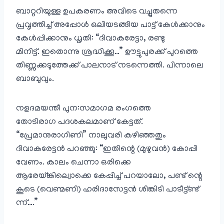
ബാറ്ററിയുള്ള ഉപകരണം അവിടെ വച്ചുതന്നെ
പ്രവൃത്തിച്ച് അപ്പോൾ ഒലിയടങ്ങിയ പാട്ട് കേൾക്കാനും
കേൾപ്പിക്കാനും ധൃതി: “ദിവാകരേട്ടാ, രണ്ടു
മിനിട്ട്. ഇതൊന്നു ശ്രദ്ധിക്കൂ…” ഊട്ടുപുരക്ക് പുറത്തെ
തിണ്ണക്കടുത്തേക്ക് പാലനാട് നടന്നെത്തി. പിന്നാലെ
ബാബുവും.
നളദമയന്തീ പുന:സമാഗമ രംഗത്തെ
തോടിരാഗ പദശകലമാണ് കേട്ടത്.
“പ്രേമാനുരാഗിണി” നാലുവരി കഴിഞ്ഞതും
ദിവാകരേട്ടൻ പറഞ്ഞു: “ഇതിന്റെ (മുഴുവൻ) കോപ്പി
വേണം. കാലം ചെന്നാ ഒരിക്കെ
ആരേയ്ങ്കില്വൊക്കെ കേപ്പിച്ച് പറയാലോ, പണ്ട് ന്റെ
കൂടെ (വെണ്മണി) ഹരിദാസേട്ടൻ ശിങ്കിടി പാടീട്ട്ണ്ട്
ന്ന്….”