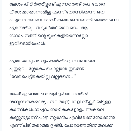
ലേശം കിളിർത്തിട്ടുണ്ട് എന്നതൊഴികെ വേറെ
വിശേഷമൊന്നുമില്ല എന്ന് തോന്നിക്കുന്ന ഒരു
പയ്യനെ കാണാനുണ്ട്. കലാമണ്ഡലത്തിലെത്തന്നെ
ഏതെങ്കിലും വിദ്യാർത്ഥിയാവണം. ആ
സ്ഥാപനത്തിന്റെ ട്രൂപ്പ് കളിയാണല്ലോ
ഇവിടെയിപ്പോൾ.
ഏതായാലും രണ്ടും കൽപ്പിച്ചെന്നപോലെ
പുതുമുഖം ശ്ലോകം ചൊല്ലാൻ തുടങ്ങി:
“വേർപെട്ടീടുകയില്ല വല്ലഭനെ….”
ഭേഷ്! എന്തൊരു തെളിച്ചം! ഭാവഗരിമ!
ശബ്ദസൗകുമാര്യം! നവരാത്രിക്കളിക്ക് കൂടിയിട്ടുള്ള
കാണികൾക്കപ്പുറം നാഴികകളോളം അകലെ
കണ്ണുനട്ടാണ്‌ പാട്ട്. സൂക്ഷ്മം എവിടേക്ക് നോക്കുന്നു
എന്ന് പിടിതരാത്ത ദൃഷ്‌ടി. പോരാത്തതിന് തലക്ക്