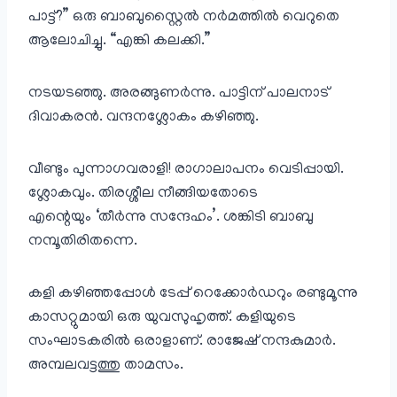
പാട്ട്?” ഒരു ബാബുസ്റ്റൈൽ നർമത്തിൽ വെറുതെ
ആലോചിച്ചു. “എങ്കി കലക്കി.”
നടയടഞ്ഞു. അരങ്ങുണർന്നു. പാട്ടിന് പാലനാട്
ദിവാകരൻ. വന്ദനശ്ലോകം കഴിഞ്ഞു.
വീണ്ടും പുന്നാഗവരാളി! രാഗാലാപനം വെടിപ്പായി.
ശ്ലോകവും. തിരശ്ശീല നീങ്ങിയതോടെ
എന്റെയും ‘തീർന്നു സന്ദേഹം’. ശങ്കിടി ബാബു
നമ്പൂതിരിതന്നെ.
കളി കഴിഞ്ഞപ്പോൾ ടേപ്പ് റെക്കോർഡറും രണ്ടുമൂന്നു
കാസറ്റുമായി ഒരു യുവസുഹൃത്ത്. കളിയുടെ
സംഘാടകരിൽ ഒരാളാണ്. രാജേഷ് നന്ദകുമാർ.
അമ്പലവട്ടത്തു താമസം.