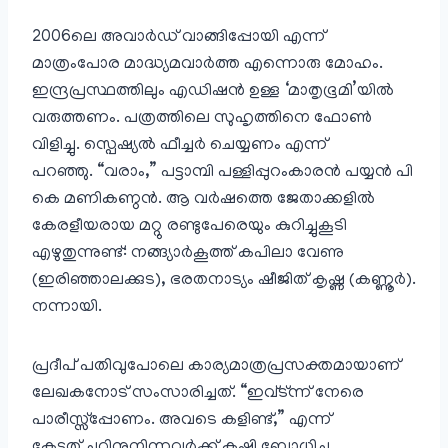
2006ലെ അവാർഡ്‌ വാങ്ങിപ്പോയി എന്ന്
മാത്രംപോര മാദ്ധ്യമവാർത്ത എന്നൊരു മോഹം.
ഇന്ദ്രപ്രസ്ഥത്തിലും എഡിഷൻ ഉള്ള ‘മാതൃഭൂമി’യിൽ
വരുത്തണം. പത്രത്തിലെ സുഹൃത്തിനെ ഫോണ്‍
വിളിച്ചു. സ്പെഷ്യൽ ഫീച്ചർ ചെയ്യണം എന്ന്
പറഞ്ഞു. “വരാം,” പട്ടാമ്പി പള്ളിപ്പുറംകാരൻ പയ്യൻ പി
കെ മണികണ്ഠൻ. ആ വർഷത്തെ ജേതാക്കളിൽ
കേരളീയരായ മറ്റു രണ്ടുപേരെയും കുറിച്ചുകൂടി
എഴുതുന്നുണ്ട്: നങ്ങ്യാർകൂത്ത് കപിലാ വേണു
(ഇരിഞ്ഞാലക്കുട), ഭരതനാട്യം ഷീജിത് കൃഷ്ണ (കണ്ണൂർ).
നന്നായി.
പ്രദീപ്‌ പതിവുപോലെ കാര്യമാത്രപ്രസക്തമായാണ്
ലേഖകനോട് സംസാരിച്ചത്. “ഇവ്ട്ന്ന് നേരെ
പാരീസ്സ്പ്പോണം. അവടെ കളിണ്ട്,” എന്ന്
കേട്ടത് ചുറ്റിനുനിന്നവർക്ക് കഷ്ടി ബോധിച്ചു.