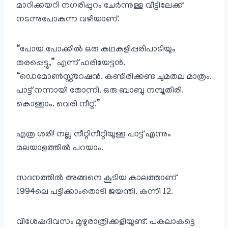
മാറിക്കയറി നഗരിപ്പുറം ചേർന്നുള്ള വീട്ടിലേക്ക്
നടന്നുപോകുന്ന വഴിയാണ്.
“പോയ പോക്കിൽ ഒരു കഥകളിപ്പരിപാടിയും
തരപ്പെട്ടു,” എന്ന് ഹരിയേട്ടൻ.
“ഡെമോണ്‍സ്റ്റ്റേഷൻ. കണ്ടിരിക്കണ്ട ചുമതല മാത്രം.
പാട്ട് നന്നായി തോന്നി. ഒരു ബാബു നമ്പൂതിരി.
കൊള്ളാം. വെരി നീറ്റ്.”
എത്ര ശരി! നല്ല നീറ്റിനീറ്റിയുള്ള പാട്ട് എന്നും
മലയാളത്തിൽ പറയാം.
സദനത്തിൽ അങ്ങനെ കൂടിയ കാലത്താണ്
1994ലെ പട്ടിക്കാംതൊടി ജയന്തി. കന്നി 12.
വിശേഷദിവസം മുഴുരാത്രിക്കളിയുണ്ട്. പകലാകട്ടെ