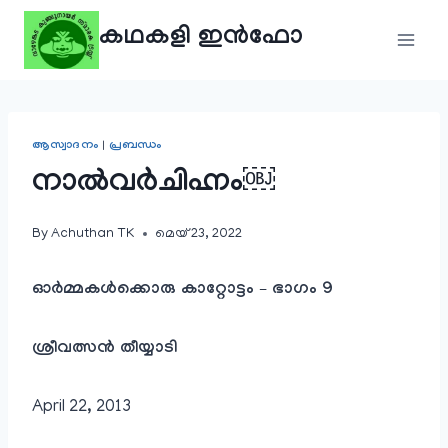
Skip
കഥകളി ഇൻഫോ
to
content
ആസ്വാദനം
|
പ്രബന്ധം
നാൽവർചിഹ്നം￼
By
Achuthan TK
മെയ്‌ 23, 2022
ഓർമ്മകൾക്കൊരു കാറ്റോട്ടം – ഭാഗം 9
ശ്രീവത്സൻ തീയ്യാടി
April 22, 2013