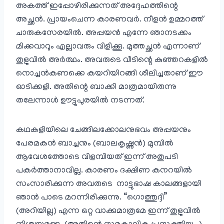
അകത്ത് ഇപ്പോഴിരിക്കുന്നത് അദ്ദേഹത്തിന്റെ
അച്ഛൻ. പ്രായംചെന്ന കാരണവർ. നീളൻ ഉമ്മറത്ത്
ചാരുകസേരയിൽ. അപ്പയൻ എന്നേ ഞാനടക്കം
മിക്കവാറും എല്ലാവരും വിളിക്കൂ. മുത്തച്ഛൻ എന്നാണ്
തുളുവിൽ അർത്ഥം. അവരുടെ വീടിന്റെ കുഞ്ഞറകളിൽ
നൊച്ചൻകണക്കെ കയറിയിറങ്ങി ശീലിച്ചതാണ് ഈ
ഓടിക്കളി. അതിന്റെ ബാക്കി മാത്രമായിരുന്നു
തലേന്നാൾ ഊട്ടുപുരയിൽ നടന്നത്.
കഥകളിയിലെ ചേങ്ങിലക്കോലനുഭവം അപ്പയനും
പേരമകൻ ബാച്ചനും (ബാലകൃഷ്ണൻ) മുമ്പിൽ
ആവേശത്തോടെ വിളമ്പിയത് ഇന്ന് അതുപടി
പകർത്താനാവില്ല. കാരണം ദക്ഷിണ കനറയിൽ
സംസാരിക്കുന്ന അവരുടെ നാട്ടുഭാഷ കാലങ്ങളായി
ഞാൻ പാടെ മറന്നിരിക്കുന്നു. “ഗൊത്തുദ്ദി”
(അറിയില്ല) എന്ന ഒറ്റ വാക്കുമാത്രമേ ഇന്ന് തുളുവിൽ