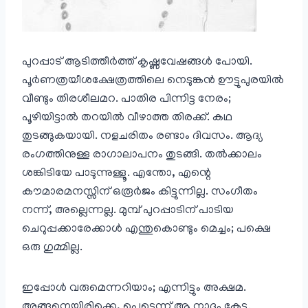
പുറപ്പാട് ആടിത്തീർത്ത് കൃഷ്ണവേഷങ്ങൾ പോയി.
പൂർണത്രയീശക്ഷേത്രത്തിലെ നെടുങ്കൻ ഊട്ടുപുരയിൽ
വീണ്ടും തിരശീലമറ. പാതിര പിന്നിട്ട നേരം;
പൂഴിയിട്ടാൽ തറയിൽ വീഴാത്ത തിരക്ക്. കഥ
തുടങ്ങുകയായി. നളചരിതം രണ്ടാം ദിവസം. ആദ്യ
രംഗത്തിനുള്ള രാഗാലാപനം തുടങ്ങി. തൽക്കാലം
ശങ്കിടിയേ പാടുന്നുള്ളൂ. എന്തോ, എന്റെ
കൗമാരമനസ്സിന് ഒരൂർജം കിട്ടുന്നില്ല. സംഗീതം
നന്ന്, അല്ലെന്നല്ല. മുമ്പ് പുറപ്പാടിന് പാടിയ
ചെറുപ്പക്കാരേക്കാൾ എന്തുകൊണ്ടും മെച്ചം; പക്ഷെ
ഒരു ഗുമ്മില്ല.
ഇപ്പോൾ വരുമെന്നറിയാം; എന്നിട്ടും അക്ഷമ.
അങ്ങനെയിരിക്കെ, പെട്ടെന്ന് ആ നാദം കേട്ടു.