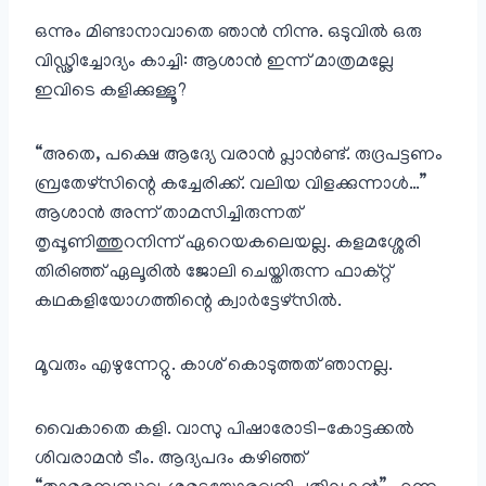
ഒന്നും മിണ്ടാനാവാതെ ഞാൻ നിന്നു. ഒടുവിൽ ഒരു
വിഡ്ഢിച്ചോദ്യം കാച്ചി: ആശാൻ ഇന്ന് മാത്രമല്ലേ
ഇവിടെ കളിക്കുള്ളൂ?
“അതെ, പക്ഷെ ആദ്യേ വരാൻ പ്ലാൻണ്ട്. രുദ്രപട്ടണം
ബ്രതേഴ്സിന്റെ കച്ചേരിക്ക്. വലിയ വിളക്കുന്നാൾ…”
ആശാൻ അന്ന് താമസിച്ചിരുന്നത്
തൃപ്പൂണിത്തുറനിന്ന് ഏറെയകലെയല്ല. കളമശ്ശേരി
തിരിഞ്ഞ് ഏലൂരിൽ ജോലി ചെയ്തിരുന്ന ഫാക്റ്റ്
കഥകളിയോഗത്തിന്റെ ക്വാർട്ടേഴ്സിൽ.
മൂവരും എഴുന്നേറ്റു. കാശ് കൊടുത്തത് ഞാനല്ല.
വൈകാതെ കളി. വാസു പിഷാരോടി-കോട്ടക്കൽ
ശിവരാമൻ ടീം. ആദ്യപദം കഴിഞ്ഞ്