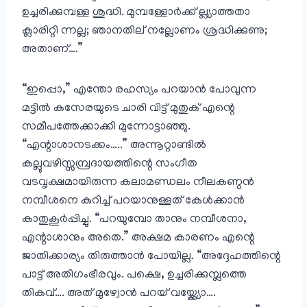
ഉച്ചരിക്കുമ്പള്ള ശുദ്ധി. മുമ്പള്ളോർക്ക് ല്ല്യാത്തതാ
ക്ലാരിറ്റി ന്നല്ല; ഞാനതില് നല്ലോണം ശ്രദ്ധിക്കുണു;
അതാണ്‌….”
“ഇപ്പൊ,” എന്തോ രഹസ്യം പറയാൻ പോവുന്ന
മട്ടിൽ കസേരയുടെ ചാരി വിട്ട് മുതുക് എന്റെ
സമീപത്തേക്കാക്കി മുന്നോട്ടാഞ്ഞു.
“എന്റാശാനടക്കം…..” അന്നൂറ്റാണ്ടിൽ
കല്ലുവഴിസ്സമ്പ്രദായത്തിന്റെ സംഗീത
വടവൃക്ഷമായിരുന്ന കലാമണ്ഡലം നീലകണ്ഠൻ
നമ്പീശനെ കുറിച്ച് പറയാനുള്ളത് കേൾക്കാൻ
കാതുകൂർപ്പിച്ചു. “പറയുമ്പോ താനും നമ്പീശനാ,
എന്റാശാനും അതെ.” അക്ഷമ കാരണം എന്റെ
ജാതിക്കാര്യം തിരുത്താൻ പോയില്ല. “അദ്ദേഹത്തിന്റെ
പാട്ട് അതിഗംഭീരവും. പക്ഷെ, ഉച്ചരിക്കുമ്പ്ലത്തെ
തികവ്…. അത് മുഴ്വോൻ പറയ് വയ്ക്ക്യോ….