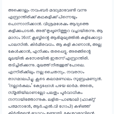
അക്കൊല്ലം നവംബർ മദ്ധ്യമാവേണ്ടി വന്നു
എമ്പ്രാന്തിരിക്ക് കഥകളിക്ക് പിന്നെയും
പൊന്നാനിക്കാൻ. വിശ്രമശേഷം ആദ്യത്തെ
കളിക്കുപാടൽ. അത് തൃപ്പൂണിത്തുറ വച്ചായിരുന്നു. ആ
മാസം 16ന്. ക്ലബ്ബിന്റെ ആഭിമുഖ്യത്തിൽ കളിക്കോട്ടാ
പാലസിൽ. കിർമീരവധം. ആ കളി കാണാൻ, അല്ല
കേൾക്കാൻ, എനിക്കും തരപ്പെട്ടു. അരങ്ങിന്റെ
മൂലയിൽ കസേരയിൽ ഇരുന്ന് എമ്പ്രാന്തിരി.
തടിച്ചിരിക്കുന്നു. മുഖത്ത് നീരുള്ളത് പോലെ.
എന്നിരിക്കിലും നല്ല ചൈതന്യം. നവരസം
രാഗമാലപിച്ചു. കൂടെ കലാമണ്ഡലം സുബ്രഹ്മണ്യൻ.
‘നല്ലാർകുലം’ കേട്ടപ്പോൾ പഴയ ഓർമ. അതെ,
സ്മൃതിയിലാണല്ലോ പലതും പൂർവാധികം
നന്നായിത്തോന്നുക. ലളിത-പാഞ്ചാലി (ഫാക്റ്റ്
പത്മനാഭൻ, ആർ.എൽ.വി ഗോപി) കഴിഞ്ഞ്
കിർമീരന്റെ ഭാഗവും ഉണ്ടായി. കേശവദേവിന്റെ