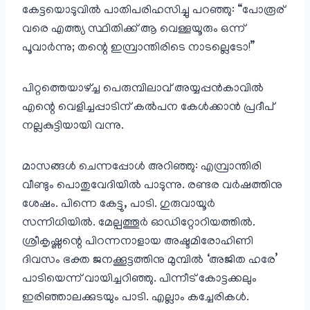
കേട്ടയൊടുവിൽ പാതിപരിഹസിച്ചു പറഞ്ഞു: “പോരൂര്
വരെ എത്ത്യ സ്ഥിതിക്ക് ആ വെള്ളയൂരും ഒന്ന്
പൂവാർന്നു; തന്റെ ഇമ്പ്രാന്തിരിടെ നാടല്ലെടോ!”
പിറ്റത്തെയാഴ്ച്ച പെരുമ്പിലാവ് അയ്യപ്പൻകാവിൽ
എന്റെ വെളിച്ചപ്പാടിന് കൽപന കേൾക്കാൻ പ്രദീപ്‌
നല്ലകുട്ടിയായി വന്നു.
മാസങ്ങൾ ചെന്നപ്പോൾ അറിഞ്ഞു: എമ്പ്രാന്തിരി
വീണ്ടും പൊതുവേദിയിൽ പാടുന്നു. രണ്ടര വർഷത്തിനു
ശേഷം. പിന്നെ കേട്ടു, പാടി. ഗുരുവായൂർ
സന്നിധിയിൽ. മേല്പത്തൂർ ഓഡിറ്റോറിയത്തിൽ.
ശ്രീകൃഷ്ണന്റെ പിറന്നനാളായ അഷ്ടമിരോഹിണി
ദിവസം ഭക്ത ജനക്കൂട്ടത്തിനു മുമ്പിൽ ‘അജിത ഹരേ’
പാടിയെന്ന് വായിച്ചറിഞ്ഞു. പിന്നീട് കോട്ടക്കലും
ഇരിഞ്ഞാലക്കുടയും പാടി. എല്ലാം കച്ചേരികൾ.