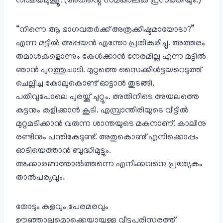
നിശ്ചയമുള്ളൂ. (അതിന്റെ സമകാലിക പ്രസക്തിയും.)
“നിന്നെ ആ ഭാഗവതർക്ക് അത്രക്കിഷ്ടമായോടാ?”
എന്ന മട്ടിൽ അപ്പയൻ എന്തോ പ്രതികരിച്ചു. അത്തരം
തമാശകളൊന്നും കേൾക്കാൻ നേരമില്ല എന്ന മട്ടിൽ
ഞാൻ പുറത്തുചാടി. മുറ്റത്തെ സൈക്കിൾട്ടയറെടുത്ത്
ചെല്ലിച്ച കോലുകൊണ്ട് ഓട്ടാൻ തുടങ്ങി.
പതിവുപോലെ പുരയ്ക്ക് ചുറ്റും. അതിനിടെ അയലത്തെ
കുട്ടനും കളിക്കാൻ കൂടി. എമ്പ്രാന്തിരിയുടെ വീട്ടിൽ
മുറ്റമടിക്കാൻ വരുന്ന ശാന്തയുടെ മകനാണ്. കാലിനു
രണ്ടിനും പന്തികേടുണ്ട്. അതുകൊണ്ട് എനിക്കൊപ്പം
ഓടിയെത്താൻ ബുദ്ധിമുട്ടും.
അക്കാരണത്താൽത്തന്നെ എനിക്കവനെ പ്രത്യേകം
താൽപര്യവും.
തോടും കുളവും പേരമരവും
ഊഞ്ഞാലുമൊക്കെയായുള്ള വീട്ടുപരിസരത്ത്