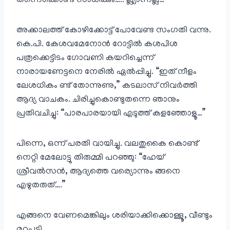
തന്നെക്കൊണ്ട് സാധിക്കും….. ല്ല്യാന്നല്ല…”
അക്കാലത്ത് കോഴിക്കോട്ട് പോവേണ്ട സംഗതി വന്നു.
കെ.പി. കേശവമേനോൻ റോട്ടിൽ കശപിശ
പത്രക്കെട്ടിടം ഗോവണി കയറിച്ചെന്ന്
നാരായണേട്ടനെ നേരിൽ ഏൽപ്പിച്ചു. “ഇത് നീളം
ലേശധികം ണ്ട് തോന്നുണു,” കടലാസ് നിവർത്തി
ആദ്യ വാചകം. ചിരിച്ചുകൊണ്ടുതന്നെ ഞാനും
പ്രതിവചിച്ചു: “പാരപാരയായി എടുത്ത് കളഞ്ഞോളൂ…”
പിന്നെ, ഒന്ന് പരതി വായിച്ചു. വലതുകൈ കൊണ്ട്
നെറ്റി മേലോട്ടു തിരുമ്മി പറഞ്ഞു: “ഹേയ്
ശ്രീവൽസൻ, ആദ്യത്തെ വര്യൊന്നും ങ്ങനെ
എഴുതരുത്….”
എങ്ങനെ വേണമെങ്കിലും ശരിയാക്കിക്കൊള്ളൂ, വീണ്ടും