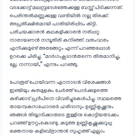
പോവേണ്ട കാര്യമുണ്ടായിരുന്നു. അവിടെനിന്നാണ്
വടക്കോട്ട്‌ മലമ്പ്രദേശത്തേക്കുള്ള ബസ്സ്‌ പിടിക്കുന്നത്.
പെരിന്തൽമണ്ണക്കുള്ള വണ്ടിയിൽ നല്ല തിരക്ക്.
അപ്രതീക്ഷിതമായി പാതിയിരിപ്പിടം കിട്ടി.
പരിചയക്കാരൻ കഥകളിക്കാരൻ നരിപ്പറ്റ
നാരായണൻ നമ്പൂതിരി കനിഞ്ഞ്‌. വരുംവാരം
എനിക്കുമുണ്ട് അരങ്ങേറ്റം എന്ന് പറഞ്ഞപ്പോൾ
ഉറക്കെ ചിരിച്ചു. “മാർഗംകൂടാൻതന്നെ തീരുമാനിച്ചു,
ല്ലേ. നന്നായി,” എന്നും പറഞ്ഞു.
പോരൂര് പോയിവന്ന ഏറനാടൻ വിശേഷങ്ങൾ
ഇഞ്ചിയും കുരുമുളകും ചേർത്ത് പോർക്കുളത്തെ
കുഴിക്കാട് പ്രദീപിനെ വിവരിച്ചുകേൾപിച്ചു. സ്ഥലത്തെ
തായമ്പകസഹോദരർ ഹരിദാസും ഉണ്ണികൃഷ്ണനും
ഞങ്ങൾ തിയ്യാടിക്കാരുടെ തുള്ളിനു കൊട്ടിയതടക്കം
പറഞ്ഞ് ഊറ്റംകൊണ്ടു. കടുത്ത ഉണ്ണികൃഷ്ണക്കുറുപ്പു
ഭക്തനായ കളിബ്ഭ്രാന്തൻ സുഹൃത്ത് എല്ലാം