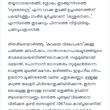
തയ്യാറായൊരുങ്ങി. ശ്ലോകം തുടങ്ങുന്നിടത്തെ
‘സുരേന്ദ്രൈ’ എന്ന വാക്കു തുടങ്ങി ഉച്ചാരണത്തിന്
പലയിടത്തും ഗംഭീര മൂർച്ചയാണ്. ‘ശ്വശുരനരാ…’
എന്നിടത്തെ തുടക്കവും പിന്നത്തെ നീട്ടിപ്പിടിയും
പതിവുപത്രാസിൽ.
തിരശീലയൊഴിഞ്ഞു. ‘കുവലയ വിലോചനേ’ക്കുള്ള
പതിഞ്ഞ കിടധീംതാം. സന്താനഗോപാലമൂർത്തിയുടെ
താമരമാലയണിഞ്ഞ് നൈഷധൻ. നമ്രമുഖിയായി
ദമയന്തി. പൊന്നാനി ഭാഗവതരും സുമുഖൻതന്നെ.
വെളുത്ത മുഖത്ത് ക്ഷൗരം കഴിഞ്ഞിടം ഇളംനീല നിറം.
ഉയർന്ന മൂക്കിനുമേൽ വലിയ ചതുരക്കണ്ണട. ഉള്ളുള്ള
കറുത്ത തലമുടി ചീവിയൊതുക്കിയിരിക്കുന്നു. തൂർന്ന
രോമമുള്ള തൂവെള്ള നെഞ്ച്. ഒതുങ്ങിയ ഉടലിന്
ആടയെന്നവണ്ണം നേർത്ത പൂണൂല് വിലങ്ങനെ.
വീതിക്കര മുണ്ട്; രണ്ടാമുണ്ട്. 1987ലെ കാഴ്ച്ചയാണിത്.