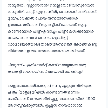
നമ്പൂതിരി, ദുശ്ശാസനൻ: നെല്ലിയോട് വാസുദേവൻ
നമ്പൂതിരി. പാട്ട്: എമ്പ്രാന്തിരി, വെണ്മണി ഹരിദാസ്.
മുമ്പ് പാർക്കിൽ പോയിരുന്നതിനേക്കാൾ
ഉത്സാഹത്തിലാണ് ആ കളിക്ക് പോയത്. ആട്ടം
കാണുമ്പോൾ പാട്ട് ശ്രദ്ധിച്ചും പാട്ട് കേൾക്കുമ്പോൾ
വേഷം കാണാൻ മറന്നും ബുദ്ധിമുട്ടി.
രോമാഞ്ചത്തോടെയാണ് അന്നത്തെ അരങ്ങ് കണ്ടു
തീർത്തത്; ഉന്മാദത്തോടെയാണ് മടങ്ങിയത്.
പിറ്റേന്ന് പത്രറിപ്പോർട്ട് കണ്ട് സായൂജ്യമടഞ്ഞു.
കഥകളി നടന്നത് വാർത്തയായി പേപ്പറിലും!
അതുപോലൊരിക്കൽ, പിന്നെ, എമ്പ്രാന്തിരിയുടെ
ചിത്രം ‘മാതൃഭൂമി’യിൽ കാണുന്നത് ഒന്നാം
പേജിലാണ്. നേരെ തിരിച്ചുള്ള അവസ്ഥയിൽ. 1990
ആഗസ്ത് മദ്ധ്യത്തിൽ. കൃഷ്ണൻ നായരാശാൻ