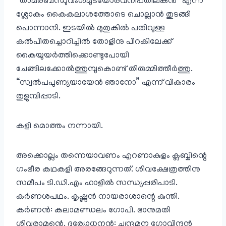
“താമരബന്ധുവംശമുടയോരവനിപതിലകൻ” എന്ന
ശ്ലോകം കൈകലാശത്തോടെ ചൊല്ലാൻ തുടങ്ങി
പൊന്നാനി. ഇടയിൽ മുതുകിൽ പതിവുള്ള
കൽപിതച്ചൊറിച്ചിൽ തോളിനു പിറകിലേക്ക്
കൈയുയർത്തിക്കൊണ്ടുപോയി
ചേങ്ങിലക്കോൽത്തുമ്പുകൊണ്ട് തിരുമ്മിത്തീർത്തു.
“സ്വൽപപുണ്യയായേൻ ഞാനോ” എന്ന് വികാരം
തുളുമ്പിപ്പാടി.
കളി മൊത്തം നന്നായി.
അക്കൊല്ലം തന്നെയാവണം എറണാകുളം ക്ലബ്ബിന്റെ
ഗംഭീര കഥകളി അരങ്ങേറുന്നത്. ശിവക്ഷേത്രത്തിനു
സമീപം ടി.ഡി.എം ഹാളിൽ സന്ധ്യപ്പരിപാടി.
കർണശപഥം. കൃഷ്ണൻ നായരാശാന്റെ കുന്തി.
കർണൻ: കലാമണ്ഡലം ഗോപി. ഭാനുമതി
ശിവരാമന്റെ. ദുര്യോധനൻ: ചന്ദ്രമന ഗോവിന്ദൻ