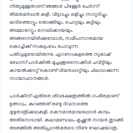
നിത്യമുള്ളതാണ് ഞങ്ങൾ പിള്ളേർ ചേർന്ന്
തിമതമർപ്പൻ കളി. വീടുവച്ചും ഒളിച്ചും സാറ്റടിച്ചും
ഓടിത്തൊട്ടും തൊങ്ങിയും. ചൊട്ടയും കുട്ടിയും
അമ്മാറേറ്റും ഗോലിക്കായയും.
അങ്ങനെയിരിക്കുമ്പോൾ, സമീപനഗരമായ
കൊച്ചിക്ക് സകുടുംബം പോവുന്ന
പതിവുമുണ്ടായിരുന്നു. എറണാകുളത്തെ സുഭാഷ്
ബോസ് പാർക്കിൽ മുച്ചക്ക്രസൈക്കിൾ ചവിട്ടിയും
കായൽക്കാറ്റ് കൊണ്ട് വിയർപ്പാറ്റിയും ചിലവാക്കുന്ന
സായാഹ്നനങ്ങൾ.
പാർക്കിന് എതിരെ ശിവക്ഷേത്രത്തിൽ ഗംഭീരമാണ്
ഉത്സവം. കുറഞ്ഞത് രണ്ടു ദിവസത്തെ
മുഴുരാത്രിക്കഥകളി. കൌമാരമായപ്പോൾ കമ്പം
അതിനോടായി. കലാമണ്ഡലം കൃഷ്ണൻ നായർ തുടങ്ങി
അരങ്ങിൽ അതിപ്രഗൽഭരുടെ നീണ്ട ഘോഷയാത്ര.