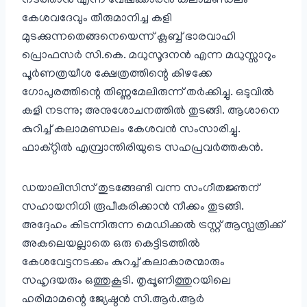
നടത്താൻ എന്ന് വേഷക്കാരൻ കലാമണ്ഡലം
കേശവദേവും തീരുമാനിച്ച കളി
മുടക്കുന്നതെങ്ങനെയെന്ന് ക്ലബ്ബ് ഭാരവാഹി
പ്രൊഫസർ സി.കെ. മധുസൂദനൻ എന്ന മധുസ്സാറും
പൂർണത്രയീശ ക്ഷേത്രത്തിന്റെ കിഴക്കേ
ഗോപുരത്തിന്റെ തിണ്ണമേലിരുന്ന് തർക്കിച്ചു. ഒടുവിൽ
കളി നടന്നു; അനുശോചനത്തിൽ തുടങ്ങി. ആശാനെ
കുറിച്ച് കലാമണ്ഡലം കേശവൻ സംസാരിച്ചു.
ഫാക്റ്റിൽ എമ്പ്രാന്തിരിയുടെ സഹപ്രവർത്തകൻ.
ഡയാലിസിസ് തുടങ്ങേണ്ടി വന്ന സംഗീതജ്ഞന്
സഹായനിധി രൂപീകരിക്കാൻ നീക്കം തുടങ്ങി.
അദ്ദേഹം കിടന്നിരുന്ന മെഡിക്കൽ ട്രസ്റ്റ് ആസ്പത്രിക്ക്
അകലെയല്ലാതെ ഒരു കെട്ടിടത്തിൽ
കേശവേട്ടനടക്കം കുറച്ച് കലാകാരന്മാരും
സഹൃദയരും ഒത്തുകൂടി. തൃപ്പൂണിത്തുറയിലെ
ഹരിമാമന്റെ ജ്യേഷ്ഠൻ സി.ആർ.ആർ