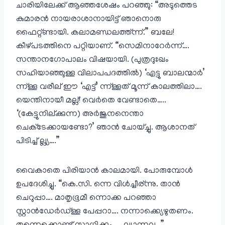
ചാരിയിലേക്ക് ആഞ്ഞശേഷം പറഞ്ഞു: “അടുത്തെട
കുമാരൻ നായരാശാനായിട്ട് ഞാനൊരു
ഫൈറ്റ്ണ്ടായി. കലാമണ്ഡലത്ത്ന്ന്.” ബലേ!
കീഴ്പടത്തിനെ പറ്റിയാണ്. “സെമിനാറേർന്ന്….
സന്താനഗോപാലം വിഷയായി. (പുത്രദുഃഖം
സഹിയാഞ്ഞുള്ള വിലാപപദത്തിൽ) ‘എട്ടു ബാലന്മാർ’
ന്ന്ള്ള വരീല് ഈ ‘എട്ട്’ ന്ന്ള്ളത് മൂന്ന് കാലത്തിലാ….
യെന്തിനായീ മല്ല്! വെർതെ വേണ്ടാതെ…..
‘(കേട്ടുനില്ക്കുന്ന) അർജുനനെന്താ
ചെക്‌ടേക്കായണ്ടോ?’ ഞാൻ ചോയ്ച്ചു. ആശാനത്
പിടിച്ച് ല്ല്യ….”
വൈകാതെ പിരിയാൻ കാലമായി. പോരുമ്പോൾ
ഉപദേശിച്ചു. “കെ.സി. ന്നെ വിൾച്ചീര്ന്നു. താൻ
ചെറുപ്പാ…. മാതൃഭൂമീ ന്നൊക്ക പറഞ്ഞാ
സ്റ്റാൻഡേർഡ്ള്ള പേപ്പറാ…. നന്നാക്ക്യെഴുതണം.