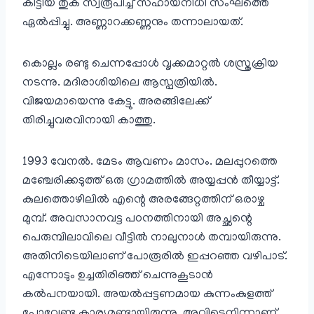
കിട്ടിയ തുക സ്വരൂപിച്ച് സഹായനിധി സംഘത്തെ
ഏൽപ്പിച്ചു. അണ്ണാറക്കണ്ണനും തന്നാലായത്.
കൊല്ലം രണ്ടു ചെന്നപ്പോൾ വൃക്കമാറ്റൽ ശസ്ത്രക്രിയ
നടന്നു. മദിരാശിയിലെ ആസ്പത്രിയിൽ.
വിജയമായെന്നു കേട്ടു. അരങ്ങിലേക്ക്
തിരിച്ചുവരവിനായി കാത്തു.
1993 വേനൽ. മേടം ആവണം മാസം. മലപ്പുറത്തെ
മഞ്ചേരിക്കടുത്ത് ഒരു ഗ്രാമത്തിൽ അയ്യപ്പൻ തീയ്യാട്ട്.
കുലത്തൊഴിലിൽ എന്റെ അരങ്ങേറ്റത്തിന് ഒരാഴ്ച
മുമ്പ്. അവസാനവട്ട പഠനത്തിനായി അച്ഛന്റെ
പെരുമ്പിലാവിലെ വീട്ടിൽ നാലുനാൾ തമ്പായിരുന്നു.
അതിനിടെയിലാണ് പോരൂരിൽ ഇപ്പറഞ്ഞ വഴിപാട്.
എന്നോടും ഉച്ചതിരിഞ്ഞ് ചെന്നുകൂടാൻ
കൽപനയായി. അയൽപ്പട്ടണമായ കുന്നംകുളത്ത്