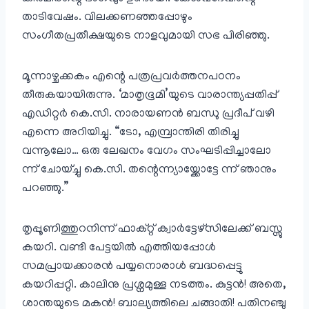
താടിവേഷം. വിലക്കണഞ്ഞപ്പോഴും
സംഗീതപ്രതീക്ഷയുടെ നാളവുമായി സഭ പിരിഞ്ഞു.
മൂന്നാഴ്ചക്കകം എന്റെ പത്രപ്രവർത്തനപഠനം
തീരുകയായിരുന്നു. ‘മാതൃഭൂമി’യുടെ വാരാന്ത്യപ്പതിപ്പ്
എഡിറ്റർ കെ.സി. നാരായണൻ ബന്ധു പ്രദീപ്‌ വഴി
എന്നെ അറിയിച്ചു. “ടോ, എമ്പ്രാന്തിരി തിരിച്ചു
വന്നൂലോ… ഒരു ലേഖനം വേഗം സംഘടിപ്പിച്ചാലോ
ന്ന് ചോയ്ച്ചു കെ.സി. തന്റെന്ന്യായ്ക്കോട്ടേ ന്ന് ഞാനും
പറഞ്ഞു.”
തൃപ്പൂണിത്തുറനിന്ന് ഫാക്റ്റ് ക്വാർട്ടേഴ്സിലേക്ക് ബസ്സു
കയറി. വണ്ടി പേട്ടയിൽ എത്തിയപ്പോൾ
സമപ്രായക്കാരൻ പയ്യനൊരാൾ ബദ്ധപ്പെട്ടു
കയറിപ്പറ്റി. കാലിനു പ്രശ്നമുള്ള നടത്തം. കുട്ടൻ! അതെ,
ശാന്തയുടെ മകൻ! ബാല്യത്തിലെ ചങ്ങാതി! പതിനഞ്ചു