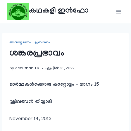
Skip
കഥകളി ഇൻഫോ
to
content
അനുസ്മരണം
|
പ്രബന്ധം
ശങ്കരപ്രഭാവം
By
Achuthan TK
ഏപ്രിൽ 21, 2022
ഓർമ്മകൾക്കൊരു കാറ്റോട്ടം – ഭാഗം 15
ശ്രീവത്സൻ തീയ്യാടി
November 14, 2013