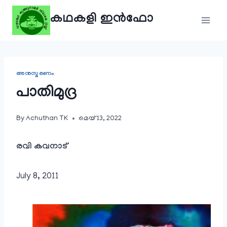
Skip
കഥകളി ഇൻഫോ
to
content
അനുസ്മരണം
പാതിമുദ്ര
By
Achuthan TK
മെയ്‌ 13, 2022
രവി കവനാട്
July 8, 2011