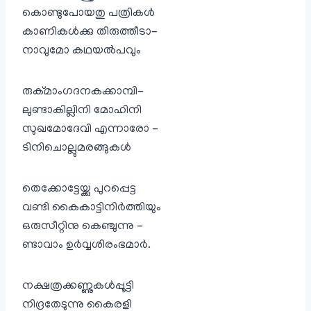
കൊണ്ടുപോയതു പത്രികള്‍
കാണികള്‍ക്കു തിരുത്തീടാ-
നാവുമോ കഥയല്‍പവും
രുക്മാംഗദനകക്കാമ്പി-
ലുണ്ടാകില്ലിനി മോഹിനി
സുഖമോദേവി എന്നാരോ –
ടിനിചൊല്ലുമരങ്ങുകള്‍
തെക്കോട്ടേയ്ക്കു പുറപ്പെട്ട
വണ്ടി കൈകാട്ടിനിര്‍ത്തിയും
ഒരുസീറ്റിനു കെഞ്ചുന്നു –
ണ്ടാവാം ഉര്‍വ്വശിരംഭമാര്‍.
നക്ഷത്രക്കണ്ണുകള്‍പ്പൂട്ടി
നിദ്രതേടുന്നു കൈരളി