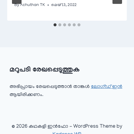
By
Achuthan TK
മെയ്‌ 13, 2022
മറുപടി രേഖപ്പെടുത്തുക
അഭിപ്രായം രേഖപ്പെടുത്താ‍ൻ താങ്കൾ
ലോഗ്ഡ് ഇൻ
ആയിരിക്കണം.
© 2026 കഥകളി ഇൻഫോ - WordPress Theme by