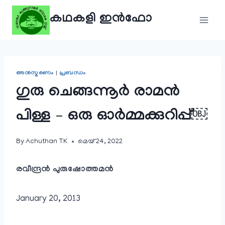
Skip
കഥകളി ഇൻഫോ
to
content
അനുസ്മരണം
|
പ്രബന്ധം
ഗുരു ചെങ്ങന്നൂർ രാമൻ
പിള്ള – ഒരു ഓർമ്മക്കുറിപ്പ്￼
By
Achuthan TK
മെയ്‌ 24, 2022
രവീന്ദ്രൻ പുരുഷോത്തമൻ
January 20, 2013