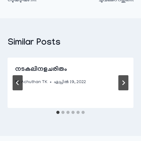
സുഖദു:ഖം ￼
ചുവക്കുന്നതും￼
Similar Posts
നടകലിനളചരിതം
By
Achuthan TK
ഏപ്രിൽ 19, 2022