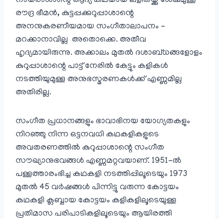
നായരാശാന്റെ ആദ്യ കഥയായ ലളിതയ്ക്കു ശേഷമുള്ള
രൗദ്ര ഭീമൻ, കുട്ടപ്പക്കുറുപ്പാശാന്റെ
അനനുകരണീയമായ സംഗീതാലാപനം –
മറക്കാനാവില്ല അതൊക്കെ. അതീവ
ഹൃദ്യമായിരുന്നു. അക്കാലം മുതൽ ദശാബ്ധങ്ങളോളം
കുറുപ്പാശാന്റെ പാട്ട് നേരിൽ കേട്ടും കളികൾ
നടത്തിയുമുള്ള അനുഭസ്മരണകൾക്ക് എണ്ണമില്ല
അതിരില്ല.
സംഗീത പ്രധാനങ്ങളും ഭാവാഭിനയ യോഗ്യതകളും
നിറഞ്ഞു നിന്ന ഒട്ടനവധി കഥകളികളുടെ
അവതരണത്തിൽ കുറുപ്പാശാന്റെ സംഗീത
സൗഖ്യാനുഭവങ്ങൾ എണ്ണമറ്റവയാണ്. 1951-ൽ
പള്ളത്താരംഭിച്ച കഥകളി നടത്തിപ്പിലൂടെയും 1973
മുതൽ 45 വർഷങ്ങൾ പിന്നിട്ടു വരുന്ന കോട്ടയം
കഥകളി ക്ലബ്ബായ കോട്ടയം കളികളിലൂടെയുള്ള
പ്രതിമാസ പരിപാടികളിലൂടെയും ആയിരത്തി