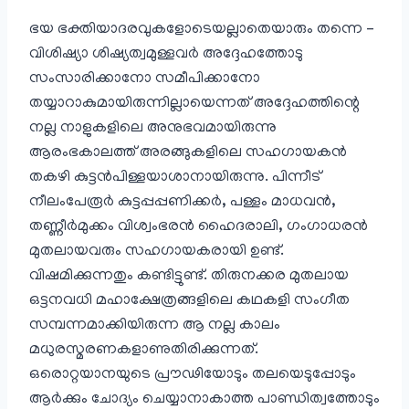
ഭയ ഭക്തിയാദരവുകളോടെയല്ലാതെയാരും തന്നെ –
വിശിഷ്യാ ശിഷ്യത്വമുള്ളവർ അദ്ദേഹത്തോടു
സംസാരിക്കാനോ സമീപിക്കാനോ
തയ്യാറാകുമായിരുന്നില്ലായെന്നത് അദ്ദേഹത്തിന്റെ
നല്ല നാളുകളിലെ അനുഭവമായിരുന്നു
ആരംഭകാലത്ത് അരങ്ങുകളിലെ സഹഗായകൻ
തകഴി കുട്ടൻപിള്ളയാശാനായിരുന്നു. പിന്നീട്
നീലംപേരൂർ കുട്ടപ്പപ്പണിക്കർ, പള്ളം മാധവൻ,
തണ്ണീർമുക്കം വിശ്വംഭരൻ ഹൈദരാലി, ഗംഗാധരൻ
മുതലായവരും സഹഗായകരായി ഉണ്ട്.
വിഷമിക്കുന്നതും കണ്ടിട്ടുണ്ട്. തിരുനക്കര മുതലായ
ഒട്ടനവധി മഹാക്ഷേത്രങ്ങളിലെ കഥകളി സംഗീത
സമ്പന്നമാക്കിയിരുന്ന ആ നല്ല കാലം
മധുരസ്മരണകളാണുതിരിക്കുന്നത്.
ഒരൊറ്റയാനയുടെ പ്രൗഢിയോടും തലയെടുപ്പോടും
ആർക്കും ചോദ്യം ചെയ്യാനാകാത്ത പാണ്ഡിത്വത്തോടും