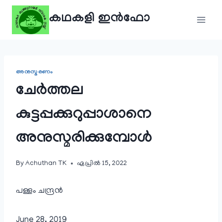
Skip
കഥകളി ഇൻഫോ
to
content
അനുസ്മരണം
ചേർത്തല
കുട്ടപ്പക്കുറുപ്പാശാനെ
അനുസ്മരിക്കുമ്പോൾ
By
Achuthan TK
ഏപ്രിൽ 15, 2022
പള്ളം ചന്ദ്രൻ
June 28, 2019