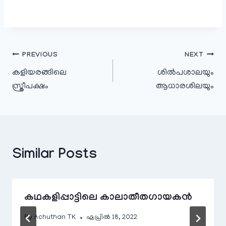
പോസ്റ്റുകളിലൂടെ
PREVIOUS
NEXT
കളിയരങ്ങിലെ
ശിൽപശാലയും
സ്ത്രീപക്ഷം
ആധാരശിലയും
Similar Posts
കഥകളിപ്പാട്ടിലെ കാലാതീതഗായകൻ
By
Achuthan TK
ഏപ്രിൽ 18, 2022