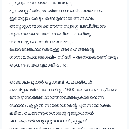
ഹൃദ്യവും അനുഭവൈക വേദ്യവും
ഹൃദയസ്പർശിയുമായിരുന്ന സംഗീതാലാപനം.
ഇതെല്ലാം കേട്ടും കണ്ടുമുണ്ടായ അനുഭവം
അസ്മാദൃശന്മാർക്ക് അന്ന് സ്വർഗ്ഗ ലബ്ധിയുടെ
സുഖമാണുണ്ടായത്. സംഗീത സാഹിത്യ
സൗന്ദര്യാംശങ്ങൾ അശേഷവും
പോറലേൽക്കാതെയുള്ള അദ്ദേഹത്തിന്റെ
ഗാനാലാപനശൈലി- സിദ്ധി – അനനുകരണീയവും
ആനന്ദദായകവുമായിരുന്നു.
അക്കാലം മുതൽ ഒട്ടനവവി കഥകളികൾ
കണ്ടിട്ടുള്ളതിന് കണക്കില്ല. 1600 ലേറെ കഥകളികൾ
നേരിട്ട് നടത്തിക്കൊണ്ട് നടത്തിപ്പുകാരനെന്ന
സ്ഥാനം. കൃഷ്ണൻ നായരാശാന്റെ പൂതനാമോക്ഷം
ലളിത, ചെങ്ങന്നൂരാശാന്റെ ദുര്യോധനൻ
ചമ്പക്കുളത്തിന്റെ ദുശ്ശാസനൻ, കൃഷ്ണൻ