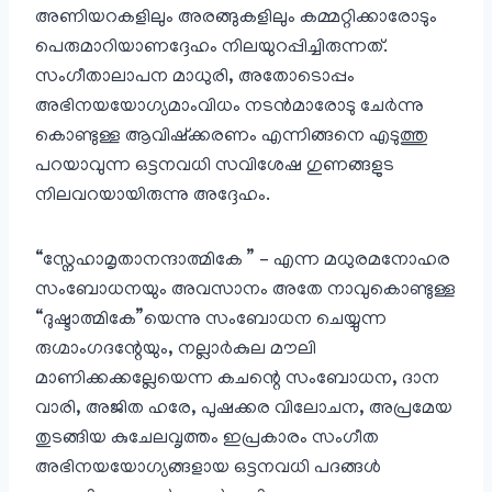
അണിയറകളിലും അരങ്ങുകളിലും കമ്മറ്റിക്കാരോടും
പെരുമാറിയാണദ്ദേഹം നിലയുറപ്പിച്ചിരുന്നത്.
സംഗീതാലാപന മാധുരി, അതോടൊപ്പം
അഭിനയയോഗ്യമാംവിധം നടൻമാരോടു ചേർന്നു
കൊണ്ടുള്ള ആവിഷ്ക്കരണം എന്നിങ്ങനെ എടുത്തു
പറയാവുന്ന ഒട്ടനവധി സവിശേഷ ഗുണങ്ങളുട
നിലവറയായിരുന്നു അദ്ദേഹം.
“സ്നേഹാമൃതാനന്ദാത്മികേ ” – എന്ന മധുരമനോഹര
സംബോധനയും അവസാനം അതേ നാവുകൊണ്ടുള്ള
“ദുഷ്ടാത്മികേ”യെന്നു സംബോധന ചെയ്യുന്ന
രുഗ്മാംഗദന്റേയും, നല്ലാർകുല മൗലി
മാണിക്കക്കല്ലേയെന്ന കചന്റെ സംബോധന, ദാന
വാരി, അജിത ഹരേ, പുഷക്കര വിലോചന, അപ്രമേയ
തുടങ്ങിയ കുചേലവൃത്തം ഇപ്രകാരം സംഗീത
അഭിനയയോഗ്യങ്ങളായ ഒട്ടനവധി പദങ്ങൾ