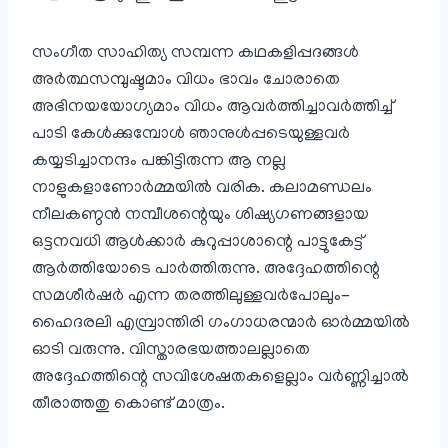
സംഗീത സാഹിത്യ സമ്പന്ന കഥകളിപ്പദങ്ങൾ
അർത്ഥസമ്പുഷ്ടമാം വിധം ഭാവം ചോരാതെ
അഭിനയയോഗ്യമാം വിധം ആവർത്തിച്ചാവർത്തിച്ച്
പാടി കേൾക്കുമ്പോൾ ഞാനുൾപ്പടെയുള്ളവർ
കയ്യടിച്ചാനന്ദം പങ്കിട്ടിരുന്ന ആ നല്ല
നാളുകളാണോർമ്മയിൽ വരിക. കലാമണ്ഡലം
നീലകണ്ഠൻ നമ്പീശന്റെയും ശിഷ്യഗണങ്ങളായ
ഒട്ടനവധി ആൾക്കാർ കുറുപ്പാശാന്റെ പാട്ടുകേട്ട്
ആർത്തിയോടെ പാർത്തിരുന്നു. അദ്ദേഹത്തിന്റെ
സമശീർഷർ എന്ന തരത്തിലുള്ളവർപോലും-
ഹൈദരലി എമ്പ്രാന്തിരി ഗംഗാധരന്മാർ ഓർമ്മയിൽ
ഓടി വരുന്നു. വിസ്താരഭയത്താലല്ലാതെ
അദ്ദേഹത്തിന്റെ സവിശേഷതകളെല്ലാം വർണ്ണിച്ചാൽ
തീരാത്തതു കൊണ്ട് മാത്രം.