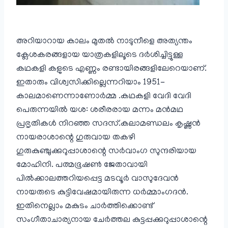
അറിയാറായ കാലം മുതൽ നാടുനീളെ അത്യന്തം
ക്ലേശകരങ്ങളായ യാത്രകളിലൂടെ ദർശിച്ചിട്ടുള്ള
കഥകളി കളുടെ എണ്ണം രണ്ടായിരങ്ങളിലേറെയാണ്.
ഇതാരും വിശ്വസിക്കില്ലെന്നറിയാം 1951-
കാലമാണെന്നാണോർമ്മ .കഥകളി വേദി വേദി
പെരുന്നയിൽ യശ: ശരീരരായ മന്നം മൻമഥ
പ്രഭൃതികൾ നിറഞ്ഞ സദസ്.കലാമണ്ഡലം കൃഷ്ണൻ
നായരാശാന്റെ ഗുരുവായ തകഴി
ഗുരുകുഞ്ചുക്കുറുപ്പാശാന്റെ സർവാംഗ സുന്ദരിയായ
മോഹിനി. പത്മഭൂഷൺ ജേതാവായി
പിൽക്കാലത്തറിയപ്പെട്ട മടവൂർ വാസുദേവൻ
നായരുടെ കുട്ടിവേഷമായിരുന്ന ധർമ്മാംഗദൻ.
ഇതിനെല്ലാം മകുടം ചാർത്തിക്കൊണ്ട്
സംഗീതാചാര്യനായ ചേർത്തല കുട്ടപ്പക്കുറുപ്പാശാന്റെ