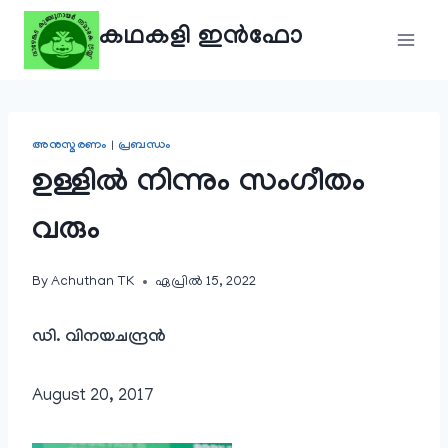
Skip
കഥകളി ഇൻഫോ
to
content
അനുസ്മരണം
|
പ്രബന്ധം
ഉള്ളിൽ നിന്നും സംഗീതം
വരും
By
Achuthan TK
ഏപ്രിൽ 15, 2022
ഡി. വിനയചന്ദ്രൻ
August 20, 2017