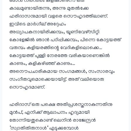
ഞാൻ നിരന്തരം കളികാണുന്ന ഒരു
കാലമുണ്ടായിരുന്നു, അന്നു മുതൽക്കേ
ഹരിദാസനുമായി വളരെ സൌഹൃദത്തിലാണ്.
ഇവിടെ മാർഗീല് അദ്ദേഹം
അധ്യാപകനായിരിക്കുമ്പം, യൂണിവേഴ്സിറ്റി
കോളേജിൽ ഞാൻ പഠിപ്പിക്കുമ്പം, പിന്നെ കോട്ടയത്ത്
വരുമ്പം കളിയരങ്ങിന്റെ വേദികളിലൊക്കെ…
കോട്ടയത്ത് പുള്ളി നേരത്തേ വരികയാണെങ്കിൽ
കാണും, കളികഴിഞ്ഞ് കാണും…
അനൌപചാരികമായ സംഗമങ്ങൾ, സംസാരവും
സംഗീതവുമൊക്കെയായിട്ട്. അത് വലിയൊരു
സൌഹൃദമാണ്.
ഹരിദാസ് ഒരു പക്ഷെ അതിപ്രശസ്തനാകുന്നതിനു
മുൻപ്, എനിക്ക് ആലാപനം ഹൃദ്യമായി
തോന്നിയതുകൊണ്ട് ലെനിൻ രാജേന്ദ്രൻ
‘സ്വാതിതിരുനാൾ‘ എടുക്കുമ്പോൾ