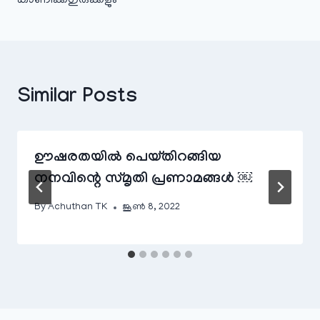
കാണിക്കഗുരുക്കളും
Similar Posts
ഊഷരതയിൽ പെയ്തിറങ്ങിയ
നനവിന്റെ സ്മൃതി പ്രണാമങ്ങൾ ￼
By
Achuthan TK
ജൂൺ 8, 2022